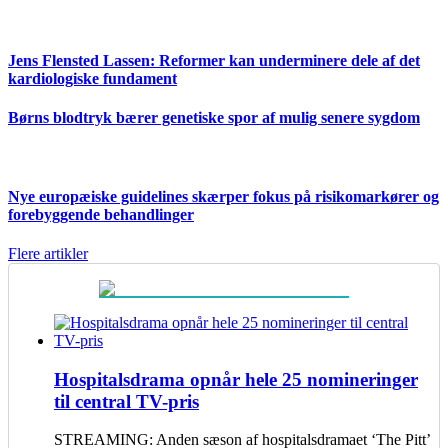
Jens Flensted Lassen: Reformer kan underminere dele af det
kardiologiske fundament
Børns blodtryk bærer genetiske spor af mulig senere sygdom
Nye europæiske guidelines skærper fokus på risikomarkører og
forebyggende behandlinger
Flere artikler
Hospitalsdrama opnår hele 25 nomineringer
til central TV-pris
STREAMING: Anden sæson af hospitalsdramaet ‘The Pitt’