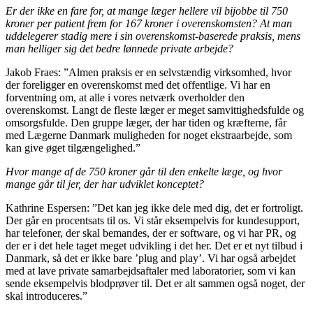
Er der ikke en fare for, at mange læger hellere vil bijobbe til 750
kroner per patient frem for 167 kroner i overenskomsten? At man
uddelegerer stadig mere i sin overenskomst-baserede praksis, mens
man helliger sig det bedre lønnede private arbejde?
Jakob Fraes: ”Almen praksis er en selvstændig virksomhed, hvor
der foreligger en overenskomst med det offentlige. Vi har en
forventning om, at alle i vores netværk overholder den
overenskomst. Langt de fleste læger er meget samvittighedsfulde og
omsorgsfulde. Den gruppe læger, der har tiden og kræfterne, får
med Lægerne Danmark muligheden for noget ekstraarbejde, som
kan give øget tilgængelighed.”
Hvor mange af de 750 kroner går til den enkelte læge, og hvor
mange går til jer, der har udviklet konceptet?
Kathrine Espersen: ”Det kan jeg ikke dele med dig, det er fortroligt.
Der går en procentsats til os. Vi står eksempelvis for kundesupport,
har telefoner, der skal bemandes, der er software, og vi har PR, og
der er i det hele taget meget udvikling i det her. Det er et nyt tilbud i
Danmark, så det er ikke bare ’plug and play’. Vi har også arbejdet
med at lave private samarbejdsaftaler med laboratorier, som vi kan
sende eksempelvis blodprøver til. Det er alt sammen også noget, der
skal introduceres.”