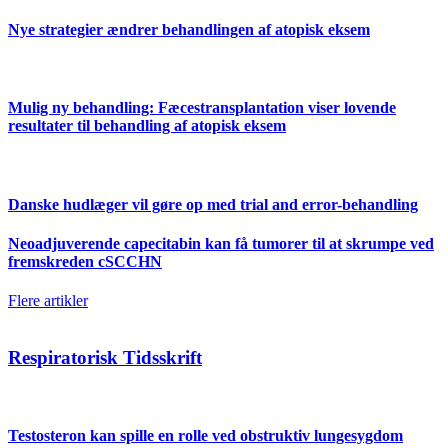
Nye strategier ændrer behandlingen af atopisk eksem
Mulig ny behandling: Fæcestransplantation viser lovende
resultater til behandling af atopisk eksem
Danske hudlæger vil gøre op med trial and error-behandling
Neoadjuverende capecitabin kan få tumorer til at skrumpe ved
fremskreden cSCCHN
Flere artikler
Respiratorisk Tidsskrift
Testosteron kan spille en rolle ved obstruktiv lungesygdom