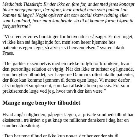
Medicinsk Tidsskrift: Er der ikke en fare for, at det med jeres koncept
bliver pengepungen, der afgør, hvor hurtigt man som patient kan
komme til læge? Nogle oplever det som social skævvridning eller
som Legoland, hvor man kan betale sig til at komme foran i køen til
forlystelserne?
”Vi screener vores bookinger for henvendelsesårsager. Er der noget,
vi ikke kan stå fagligt inde for, men som hører hjemme hos
patientens egen læge, så afviser vi henvendelsen,” svarer Jakob
Fraes.
”Det gælder eksempelvis med en række forløb for kronikere, hvor
den personlige relation er vigtig. Når det ikke er turister og lignende,
som benytter tilbuddet, ser Lægerne Danmark oftest akutte patienter,
der ikke kan komme igennem til deres egen læge. Vi mener derfor,
at vi udgør et supplement, som kan aflaste almen praksis. For som
praktiserende læge ved jeg, hvor travlt der kan være.”
Mange unge benytter tilbuddet
Hvad angår uligheden, påpeger lægen, at private sundhedstilbud har
eksisteret i tre årtier, og at knap tre millioner danskere i dag har en
sundhedsforsikring.
”Den her type tilbud er ikke kun noget, der henvender sig til