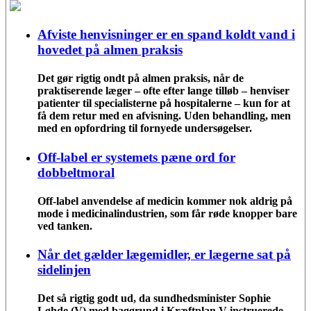
Afviste henvisninger er en spand koldt vand i
hovedet på almen praksis
Det gør rigtig ondt på almen praksis, når de
praktiserende læger – ofte efter lange tilløb – henviser
patienter til specialisterne på hospitalerne – kun for at
få dem retur med en afvisning. Uden behandling, men
med en opfordring til fornyede undersøgelser.
Off-label er systemets pæne ord for
dobbeltmoral
Off-label anvendelse af medicin kommer nok aldrig på
mode i medicinalindustrien, som får røde knopper bare
ved tanken.
Når det gælder lægemidler, er lægerne sat på
sidelinjen
Det så rigtig godt ud, da sundhedsminister Sophie
Løhde (V) med baggrund i Kræftplan V instruerede