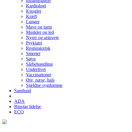
Inflammation
Kardiologi
Knogler
Kræft
Lunger
Mave og tarm
Muskler og led
Nyrer og urinveje
Psykiatri
Respiratorisk
Smerter
Søvn
Sårbehandling
Underlivet
Vaccinationer
Øre, næse, hals
Sjældne sygdomme
Samfund
ADA
Bipolar lidelse
ECO