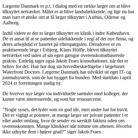
Lægerne Danmark er p.t. i dialog med en række læger om at blive
tilknyttet netværket. Målet er at blive landsdækkende, og lige nu har
man især et ønske om at få læger tilknyttet i Aarhus, Odense og
Aalborg.
Indtil videre er der to læger tilknyttet en klinik i indre København.
De er ansat til at se patienter udelukkende i regi af det nye firma, og
deres arbejdstid er baseret på efterspørgslen. Derudover er en
praktiserende læge i Esbjerg, Klaus Hölfle, blevet tilknyttet
netværket ved siden af sin egen gængse overenskomstbaserede
praksis. Endelig tager også Jakob Fraes konsultationer, når der er
behov for det. Han har dog sin hovedbeskæftigelse i lægehuset
Waterfront Doctors. Lægerne Danmark har udviklet sit eget IT- og
journalsystem, som de har bygget fra bunden. Med startdato i april
2024 er forretningen stadig ny.
De hverver nye læger via individuelle samtaler med kolleger, der
kunne være interesserede, og som har ressourcerne.
”Nogle synes, det lyder som en god ide, men andre har for travlt.
Det er vigtigt at pointere, at mange læger ser private patienter i et
eller andet omfang, hvor de sender en særskilt faktura uden om
overenskomsten. Mange klinikker står tomme om aftenen. Hvorfor
ikke udnytte dem i højere grad?” siger Jakob Fraes.