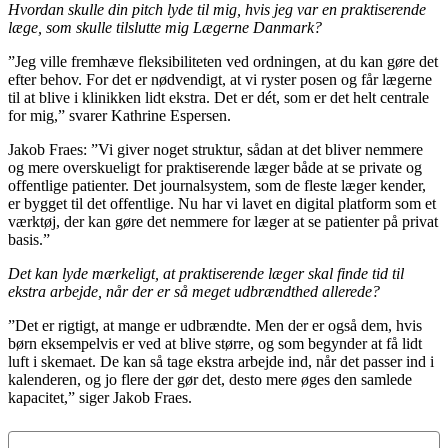
Hvordan skulle din pitch lyde til mig, hvis jeg var en praktiserende
læge, som skulle tilslutte mig Lægerne Danmark?
”Jeg ville fremhæve fleksibiliteten ved ordningen, at du kan gøre det
efter behov. For det er nødvendigt, at vi ryster posen og får lægerne
til at blive i klinikken lidt ekstra. Det er dét, som er det helt centrale
for mig,” svarer Kathrine Espersen.
Jakob Fraes: ”Vi giver noget struktur, sådan at det bliver nemmere
og mere overskueligt for praktiserende læger både at se private og
offentlige patienter. Det journalsystem, som de fleste læger kender,
er bygget til det offentlige. Nu har vi lavet en digital platform som et
værktøj, der kan gøre det nemmere for læger at se patienter på privat
basis.”
Det kan lyde mærkeligt, at praktiserende læger skal finde tid til
ekstra arbejde, når der er så meget udbrændthed allerede?
”Det er rigtigt, at mange er udbrændte. Men der er også dem, hvis
børn eksempelvis er ved at blive større, og som begynder at få lidt
luft i skemaet. De kan så tage ekstra arbejde ind, når det passer ind i
kalenderen, og jo flere der gør det, desto mere øges den samlede
kapacitet,” siger Jakob Fraes.