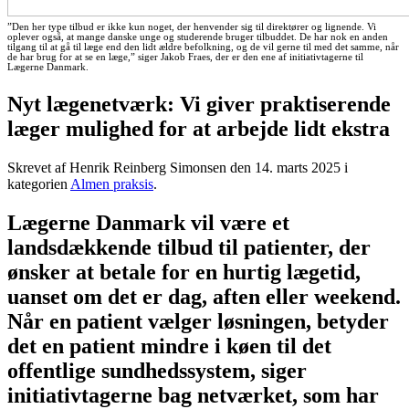
”Den her type tilbud er ikke kun noget, der henvender sig til direktører og lignende. Vi
oplever også, at mange danske unge og studerende bruger tilbuddet. De har nok en anden
tilgang til at gå til læge end den lidt ældre befolkning, og de vil gerne til med det samme, når
de har brug for at se en læge,” siger Jakob Fraes, der er den ene af initiativtagerne til
Lægerne Danmark.
Nyt lægenetværk: Vi giver praktiserende
læger mulighed for at arbejde lidt ekstra
Skrevet af Henrik Reinberg Simonsen den
14. marts 2025
i
kategorien
Almen praksis
.
Lægerne Danmark vil være et
landsdækkende tilbud til patienter, der
ønsker at betale for en hurtig lægetid,
uanset om det er dag, aften eller weekend.
Når en patient vælger løsningen, betyder
det en patient mindre i køen til det
offentlige sundhedssystem, siger
initiativtagerne bag netværket, som har