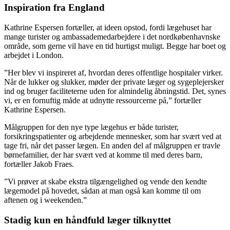
Inspiration fra England
Kathrine Espersen fortæller, at ideen opstod, fordi lægehuset har
mange turister og ambassademedarbejdere i det nordkøbenhavnske
område, som gerne vil have en tid hurtigst muligt. Begge har boet og
arbejdet i London.
”Her blev vi inspireret af, hvordan deres offentlige hospitaler virker.
Når de lukker og slukker, møder der private læger og sygeplejersker
ind og bruger faciliteterne uden for almindelig åbningstid. Det, synes
vi, er en fornuftig måde at udnytte ressourcerne på,” fortæller
Kathrine Espersen.
Målgruppen for den nye type lægehus er både turister,
forsikringspatienter og arbejdende mennesker, som har svært ved at
tage fri, når det passer lægen. En anden del af målgruppen er travle
børnefamilier, der har svært ved at komme til med deres barn,
fortæller Jakob Fraes.
”Vi prøver at skabe ekstra tilgængelighed og vende den kendte
lægemodel på hovedet, sådan at man også kan komme til om
aftenen og i weekenden.”
Stadig kun en håndfuld læger tilknyttet