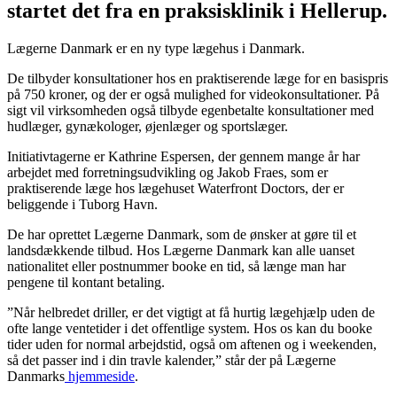
startet det fra en praksisklinik i Hellerup.
Lægerne Danmark er en ny type lægehus i Danmark.
De tilbyder konsultationer hos en praktiserende læge for en basispris
på 750 kroner, og der er også mulighed for videokonsultationer. På
sigt vil virksomheden også tilbyde egenbetalte konsultationer med
hudlæger, gynækologer, øjenlæger og sportslæger.
Initiativtagerne er Kathrine Espersen, der gennem mange år har
arbejdet med forretningsudvikling og Jakob Fraes, som er
praktiserende læge hos lægehuset Waterfront Doctors, der er
beliggende i Tuborg Havn.
De har oprettet Lægerne Danmark, som de ønsker at gøre til et
landsdækkende tilbud. Hos Lægerne Danmark kan alle uanset
nationalitet eller postnummer booke en tid, så længe man har
pengene til kontant betaling.
”Når helbredet driller, er det vigtigt at få hurtig lægehjælp uden de
ofte lange ventetider i det offentlige system. Hos os kan du booke
tider uden for normal arbejdstid, også om aftenen og i weekenden,
så det passer ind i din travle kalender,” står der på Lægerne
Danmarks
hjemmeside
.