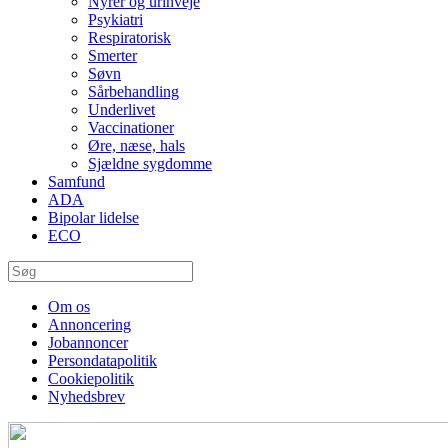
Nyrer og urinveje
Psykiatri
Respiratorisk
Smerter
Søvn
Sårbehandling
Underlivet
Vaccinationer
Øre, næse, hals
Sjældne sygdomme
Samfund
ADA
Bipolar lidelse
ECO
Om os
Annoncering
Jobannoncer
Persondatapolitik
Cookiepolitik
Nyhedsbrev