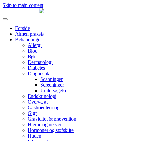
Skip to main content
Forside
Almen praksis
Behandlinger
Allergi
Blod
Børn
Dermatologi
Diabetes
Diagnostik
Scanninger
Screeninger
Undersøgelser
Endokrinologi
Overvægt
Gastroenterologi
Gigt
Graviditet & prævention
Hjerne og nerver
Hormoner og stofskifte
Huden