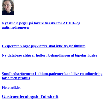
Nyt studie peger på lavere tærskel for ADHD- og
autismediagnoser
Eksperter: Yngre psykiatere skal ikke frygte lithium
Ny database afslører huller i behandlingen af bipolar lidelse
Sundhedsreformen: Lithium-patienter kan blive en udfordring
for almen praksis
Flere artikler
Gastroenterologisk Tidsskrift