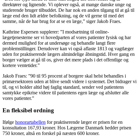
direktører og lignende. Vi oplever også, at mange danske unge og
studerende bruger tilbuddet. De har nok en anden tilgang til at gå til
læge end den lidt ældre befolkning, og de vil gerne til med det
samme, når de har brug for at se en læge,” siger Jakob Fraes.
Kathrine Espersen supplerer: ”I modsætning til online-
lægetjenesterne ser vi hovedparten af vores patienter fysisk og har
dermed mulighed for at undersøge og behandle langt flere
problemstillinger. Derudover kan vi også aflaste 1813 og vagtlæger
uden for praktiserende lægers almindelige åbningstid. Hver gang en
borger vælger at gå til os, giver det mere plads i det offentlige og
kortere ventetider.”
Jakob Fraes: ”90 til 95 procent af borgere skal helst behandles i
primærsektoren uden at blive sendt videre i systemet. Det bidrager vi
til, og vi holder altid høj faglig standard, sender ved patientens
samtykke epikrise videre til patientens egen læge og afslutter alle
vores patienter.”
En fleksibel ordning
Ifølge
honorartabellen
for praktiserende læger er prisen for en
konsultation 167,93 kroner. Hos Lægerne Danmark hedder prisen
750 kroner, altså en forskel på næsten 600 kroner.