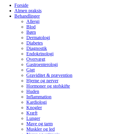
Forside
Almen praksis
Behandlinger
Allergi
Blod
Børn
Dermatologi
Diabetes
Diagnostik
Endokrinologi
Overvægt
Gastroenterologi
Gigt
Graviditet & prævention
Hjerne og nerver
Hormoner og stofskifte
Huden
Inflammation
Kardiologi
Knogler
Kræft
Lunger
Mave og tarm
Muskler og led