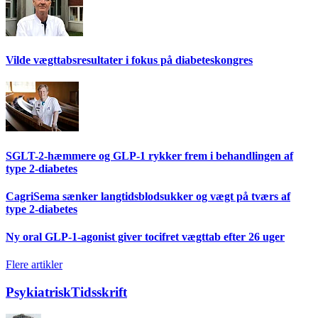
Vilde vægttabsresultater i fokus på diabeteskongres
SGLT-2-hæmmere og GLP-1 rykker frem i behandlingen af
type 2-diabetes
CagriSema sænker langtidsblodsukker og vægt på tværs af
type 2-diabetes
Ny oral GLP-1-agonist giver tocifret vægttab efter 26 uger
Flere artikler
PsykiatriskTidsskrift