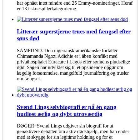
har opnået intet mindre end 25 Emmy-nomineringer. Heraf
er 13 i skuespillerkategorierne.
Litterær superstjerne trues med fængsel efter
søns død
SAMFUND: Den nigeriansk-amerikanske forfatter
Chimamanda Ngozi Adichie er i åben konflikt med
privathospitalet Euracare i Lagos efter sønnens pludselige
død. Sagen har udviklet sig til et opslidende opgør om
lægelig forsømmelse, mangelfuld journalføring og trusler
om fængsel.
Svend Lings selvbiografi er på én gang
hudløst ærlig og dybt utroværdig
BØGER: Svend Lings udgiver sin biografi for at
genaktivere debatten om aktiv dødshjælp, men han ender
med at skygge for sin legitime holdning og for et