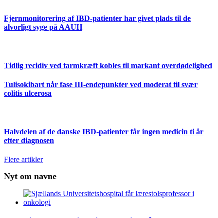
Fjernmonitorering af IBD-patienter har givet plads til de
alvorligt syge på AAUH
Tidlig recidiv ved tarmkræft kobles til markant overdødelighed
Tulisokibart når fase III-endepunkter ved moderat til svær
colitis ulcerosa
Halvdelen af de danske IBD-patienter får ingen medicin ti år
efter diagnosen
Flere artikler
Nyt om navne