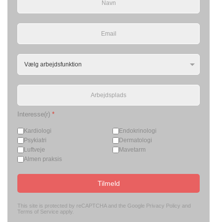
Interesse(r)
*
Kardiologi
Endokrinologi
Psykiatri
Dermatologi
Luftveje
Mavetarm
Almen praksis
Tilmeld
This site is protected by reCAPTCHA and the Google
Privacy Policy
and
Terms of Service
apply.