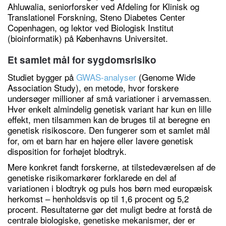
Ahluwalia, seniorforsker ved Afdeling for Klinisk og
Translationel Forskning, Steno Diabetes Center
Copenhagen, og lektor ved Biologisk Institut
(bioinformatik) på Københavns Universitet.
Et samlet mål for sygdomsrisiko
Studiet bygger på
GWAS-analyser
(Genome Wide
Association Study), en metode, hvor forskere
undersøger millioner af små variationer i arvemassen.
Hver enkelt almindelig genetisk variant har kun en lille
effekt, men tilsammen kan de bruges til at beregne en
genetisk risikoscore. Den fungerer som et samlet mål
for, om et barn har en højere eller lavere genetisk
disposition for forhøjet blodtryk.
Mere konkret fandt forskerne, at tilstedeværelsen af de
genetiske risikomarkører forklarede en del af
variationen i blodtryk og puls hos børn med europæisk
herkomst – henholdsvis op til 1,6 procent og 5,2
procent. Resultaterne gør det muligt bedre at forstå de
centrale biologiske, genetiske mekanismer, der er