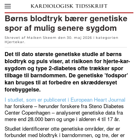
Skip to main content
Børns blodtryk bærer genetiske
spor af mulig senere sygdom
Skrevet af Maiken Skeem den
30. maj 2026
i kategorien
Hjertekar
.
Det til dato største genetiske studie af børns
blodtryk og puls viser, at risikoen for hjerte-kar-
sygdom og type 2-diabetes ofte trækker spor
tilbage til barndommen. De genetiske ’fodspor’
kan bruges til at forbedre en skræddersyet
forebyggelse.
I studiet, som er publiceret i European Heart Journal
har forskere – herunder forskere fra Steno Diabetes
Center Copenhagen – analyseret genetiske data fra
mere end 28.000 børn og unge i alderen 4 til 17 år.
Studiet identificerer otte genetiske områder, der er
forbundet med blodtryk i barndommen, og tre, der er