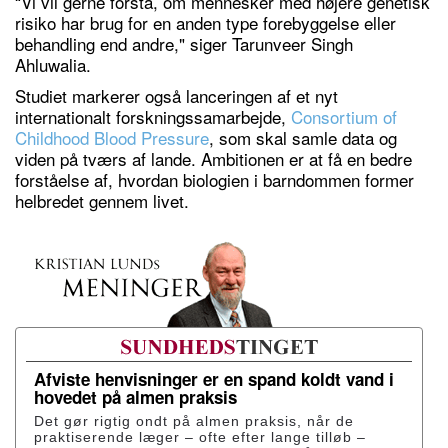
“Vi vil gerne forstå, om mennesker med højere genetisk
risiko har brug for en anden type forebyggelse eller
behandling end andre," siger Tarunveer Singh
Ahluwalia.
Studiet markerer også lanceringen af et nyt
internationalt forskningssamarbejde,
Consortium of
Childhood Blood Pressure
, som skal samle data og
viden på tværs af lande. Ambitionen er at få en bedre
forståelse af, hvordan biologien i barndommen former
helbredet gennem livet.
Afviste henvisninger er en spand koldt vand i
hovedet på almen praksis
Det gør rigtig ondt på almen praksis, når de
praktiserende læger – ofte efter lange tilløb –