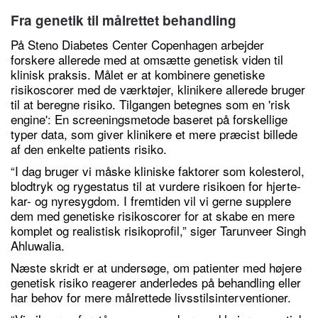
Fra genetik til målrettet behandling
På Steno Diabetes Center Copenhagen arbejder
forskere allerede med at omsætte genetisk viden til
klinisk praksis. Målet er at kombinere genetiske
risikoscorer med de værktøjer, klinikere allerede bruger
til at beregne risiko. Tilgangen betegnes som en 'risk
engine': En screeningsmetode baseret på forskellige
typer data, som giver klinikere et mere præcist billede
af den enkelte patients risiko.
“I dag bruger vi måske kliniske faktorer som kolesterol,
blodtryk og rygestatus til at vurdere risikoen for hjerte-
kar- og nyresygdom. I fremtiden vil vi gerne supplere
dem med genetiske risikoscorer for at skabe en mere
komplet og realistisk risikoprofil,” siger Tarunveer Singh
Ahluwalia.
Næste skridt er at undersøge, om patienter med højere
genetisk risiko reagerer anderledes på behandling eller
har behov for mere målrettede livsstilsinterventioner.