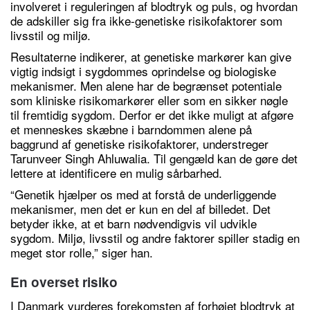
involveret i reguleringen af blodtryk og puls, og hvordan
de adskiller sig fra ikke-genetiske risikofaktorer som
livsstil og miljø.
Resultaterne indikerer, at genetiske markører kan give
vigtig indsigt i sygdommes oprindelse og biologiske
mekanismer. Men alene har de begrænset potentiale
som kliniske risikomarkører eller som en sikker nøgle
til fremtidig sygdom. Derfor er det ikke muligt at afgøre
et menneskes skæbne i barndommen alene på
baggrund af genetiske risikofaktorer, understreger
Tarunveer Singh Ahluwalia. Til gengæld kan de gøre det
lettere at identificere en mulig sårbarhed.
“Genetik hjælper os med at forstå de underliggende
mekanismer, men det er kun en del af billedet. Det
betyder ikke, at et barn nødvendigvis vil udvikle
sygdom. Miljø, livsstil og andre faktorer spiller stadig en
meget stor rolle,” siger han.
En overset risiko
I Danmark vurderes forekomsten af forhøjet blodtryk at