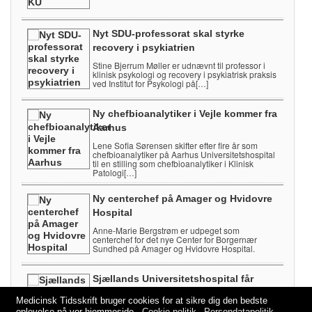
Nyt SDU-professorat skal styrke
recovery i psykiatrien
Stine Bjerrum Møller er udnævnt til professor i
klinisk psykologi og recovery i psykiatrisk praksis
ved Institut for Psykologi på[…]
Ny chefbioanalytiker i Vejle kommer fra
Aarhus
Lene Sofia Sørensen skifter efter fire år som
chefbioanalytiker på Aarhus Universitetshospital
til en stilling som chefbioanalytiker i Klinisk
Patologi[…]
Ny centerchef på Amager og Hvidovre
Hospital
Anne-Marie Bergstrøm er udpeget som
centerchef for det nye Center for Borgernær
Sundhed på Amager og Hvidovre Hospital.
Sjællands Universitetshospital får
lærestolsprofessor i onkologi
Medicinsk Tidsskrift bruger cookies for at sikre dig den bedste
Julie Gehl tiltrådte 1. august som
oplevelse på vor hjemmeside.
Cookie politik
Persondatapolitik