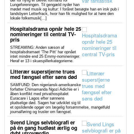
der for nylig er blevet formand for
Lungeforeningen. Til gengæld nyder han
mødet med musik og kultur: I foråret besøgte han en irsk pub i
landsbyen Letterfrack, hvor han fik mulighed for at høre den
lokale folkemusik[…]
Hospitalsdrama opnår hele 25
nomineringer til central TV-
pris
STREAMING: Anden sæson af
hospitalsdramaet ‘The Pitt’ har opnået
intet mindre end 25 Emmy-nomineringer.
Heraf er 13 i skuespillerkategorierne.
Litterær superstjerne trues
med fængsel efter søns død
SAMFUND: Den nigeriansk-amerikanske
forfatter Chimamanda Ngozi Adichie er i
åben konflikt med privathospitalet
Euracare i Lagos efter sønnens
pludselige død. Sagen har udviklet sig til
et opslidende opgør om lægelig forsømmelse, mangelfuld
journalføring og trusler om fængsel.
Svend Lings selvbiografi er
på én gang hudløst ærlig og
dybt utroværdig