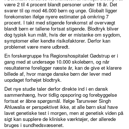
være 2 til 4 procent blandt personer under 18 år. Det
svarer til op mod 46.000 børn og unge. Globalt ligger
forekomsten ifølge nyere estimater på omkring 7
procent. I takt med stigende forekomst af overvægt
blandt børn er tallene fortsat stigende. Blodtryk bliver
dog typisk kun målt, hvis der er mistanke om sygdom,
symptomer eller kendte risikofaktorer. Derfor kan
problemet være mere udbredt.
En forskergruppe fra Regionshospitalet Gødstrup er i
gang med at undersøge 10.000 skolebørn, og når
resultaterne foreligger næste år, kan de give et klarere
billede af, hvor mange danske børn der lever med
uopdaget forhøjet blodtryk.
Det nye studie taler derfor direkte ind i en dansk
sammenhæng, hvor tidlig opsporing og forebyggelse
fortsat er åbne spørgsmål. Ifølge Tarunveer Singh
Ahluwalia er perspektivet ikke, at alle børn skal have
lavet genetiske test i morgen, men at genetisk viden på
sigt kan supplere de kliniske værktøjer, der allerede
bruges i sundhedsvæsenet.