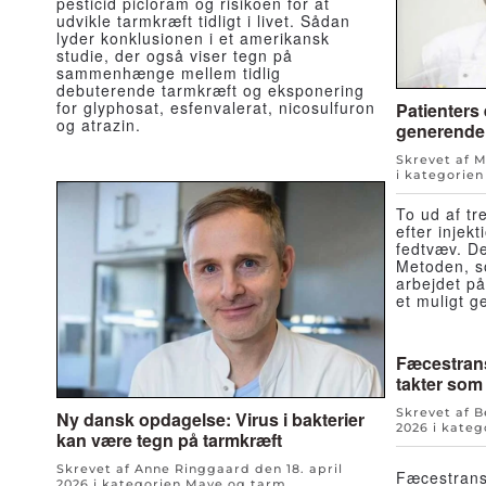
pesticid picloram og risikoen for at
udvikle tarmkræft tidligt i livet. Sådan
lyder konklusionen i et amerikansk
studie, der også viser tegn på
sammenhænge mellem tidlig
debuterende tarmkræft og eksponering
for glyphosat, esfenvalerat, nicosulfuron
Patienters 
og atrazin.
generende f
Skrevet af 
i kategorie
To ud af tr
efter injek
fedtvæv. De
Metoden, s
arbejdet på 
et muligt 
Fæcestrans
takter som
Skrevet af 
Ny dansk opdagelse: Virus i bakterier
2026
i kateg
kan være tegn på tarmkræft
Skrevet af Anne Ringgaard den
18. april
Fæcestrans
2026
i kategorien
Mave og tarm
.