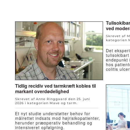
Tulisokibar
ved moderat
Skrevet af 
kategorien
Det eksperi
tulisokibar
endepunkt i
hos patient
colitis ulce
Tidlig recidiv ved tarmkræft kobles til
markant overdødelighed
Skrevet af Anne Ringgaard den
25. juni
2026
i kategorien
Mave og tarm
.
Et nyt studie understøtter behov for
målrettet indsats mod højrisikopatienter,
herunder præoperativ behandling og
intensiveret opfølgning.