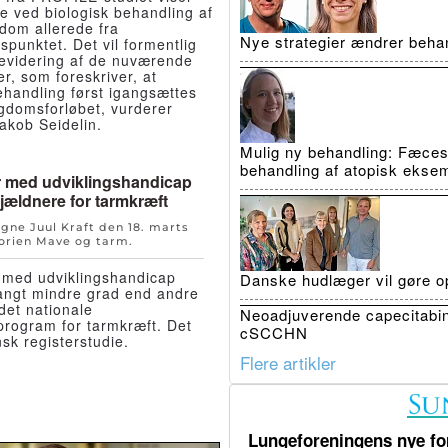
le ved biologisk behandling af
dom allerede fra
Nye strategier ændrer beha
spunktet. Det vil formentlig
 revidering af de nuværende
er, som foreskriver, at
ehandling først igangsættes
gdomsforløbet, vurderer
akob Seidelin.
Mulig ny behandling: Fæcestr
behandling af atopisk ekse
 med udviklingshandicap
jældnere for tarmkræft
igne Juul Kraft den
18. marts
orien
Mave og tarm
.
med udviklingshandicap
Danske hudlæger vil gøre op
langt mindre grad end andre
det nationale
Neoadjuverende capecitabin
program for tarmkræft. Det
cSCCHN
nsk registerstudie.
Flere artikler
Lungeforeningens nye fo