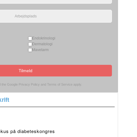
Endokrinologi
Dermatologi
Mavetarm
Tilmeld
d the Google
Privacy Policy
and
Terms of Service
apply.
rift
fokus på diabeteskongres