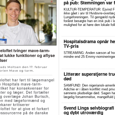
på pub: Stemningen var f
KULTUR-TEMPERATUR: Ejvind Fra
ikke gået i arv til Hvidovre-overlæg
Lungeforeningen. Til gengæld nyd
foråret besøgte han en irsk pub i l
mulighed for at høre den lokale f
Hospitalsdrama opnår hel
TV-pris
eloftet tvinger mave-tarm-
STREAMING: Anden sæson af hospit
l at lukke funktioner og aflyse
mindre end 25 Emmy-nomineringer. 
lser
Mads Moltsen den
17. februar
orien
Mave og tarm
.
Litterær superstjerne tr
død
loftet har ført til lægemangel
e Hospitals mave-tarm-
SAMFUND: Den nigeriansk-amerik
vilket har konsekvenser for
Adichie er i åben konflikt med priv
ter og læger. Det fortæller
sønnens pludselige død. Sagen har 
og overlæge Johan Burisch,
lægelig forsømmelse, mangelfuld j
n med lægeformænd og
kaner kritiserer
Svend Lings selvbiografi
oftet for at give et forkert
og dybt utroværdig
ressourcerne på de danske