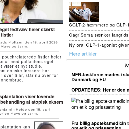
SGLT-2-hæmmere og GLP-1 r
eget fedtvæv heler stærkt
istler
CagriSema sænker langtidsb
Mads Moltsen den
18. april 2026
Ny oral GLP-1-agonist giver 
n
Mave og tarm
.
Flere artikler
e pouchrelaterede fistler heler
tioner med patientens eget
t viser et nyt studie.
om danske forskere har
MFN-taskforce mødes i slu
i over ti år, står nu over for
Danmark og EU
gennembrud.
OPDATERES: Her er den ny
plantation viser lovende
 behandling af atopisk eksem
Benjamin Heide den
18. april
orien
Mave og tarm
.
Fra billig apoteksmedicin t
plantation kan
om etik og prissætning