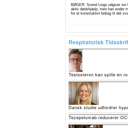
BØGER: Svend Lings udgiver sin bi
aktiv dødshjælp, men han ender me
for et konstruktivt bidrag til det 
Respiratorisk Tidsskrif
Testosteron kan spille en r
Dansk studie udfordrer hypo
Tezepelumab reducerer OCS