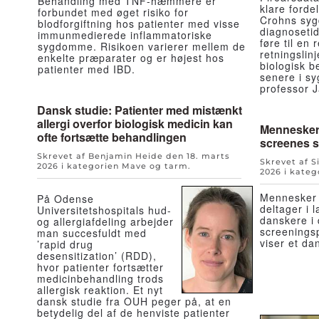
Behandling med TNF-hæmmere er
klare forde
forbundet med øget risiko for
Crohns syg
blodforgiftning hos patienter med visse
diagnosetid
immunmedierede inflammatoriske
føre til en
sygdomme. Risikoen varierer mellem de
retningslinj
enkelte præparater og er højest hos
biologisk b
patienter med IBD.
senere i sy
professor J
Dansk studie: Patienter med mistænkt
allergi overfor biologisk medicin kan
Mennesker
ofte fortsætte behandlingen
screenes s
Skrevet af Benjamin Heide den
18. marts
Skrevet af S
2026
i kategorien
Mave og tarm
.
2026
i kateg
Mennesker 
På Odense
deltager i 
Universitetshospitals hud-
danskere i 
og allergiafdeling arbejder
screenings
man succesfuldt med
viser et da
’rapid drug
desensitization’ (RDD),
hvor patienter fortsætter
medicinbehandling trods
allergisk reaktion. Et nyt
dansk studie fra OUH peger på, at en
betydelig del af de henviste patienter