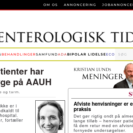
OM OS
ANNONCERING
JOBANNONCE
S
BEHANDLINGER
SAMFUND
ADA
BIPOLAR LIDELSE
ECO
tienter har
 syge på AAUH
e og tarm
.
Afviste henvisninger er 
kke er i
praksis
dkaldt til
hospital.
Det gør rigtig ondt på alme
r, fortæller
lange tilløb – henviser pati
få dem retur med en afvisn
fornyede undersøgelser.