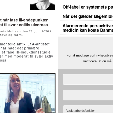
Off-label er systemets p
Når det gælder lægemidle
t når fase III-endepunkter
 til svær colitis ulcerosa
Alarmerende perspektiver
medicin kan koste Danma
Mads Moltsen den
25. juni 2026
i
Mave og tarm
.
mentelle anti-TL1A-antistof
t har nået det primære
 et fase III-induktionsstudie
er med moderat til svær aktiv
For at modtage vort nyhedsbrev 
rosa.
verificere, at du m