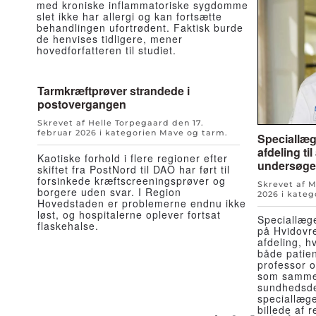
med kroniske inflammatoriske sygdomme
slet ikke har allergi og kan fortsætte
behandlingen ufortrødent. Faktisk burde
de henvises tidligere, mener
hovedforfatteren til studiet.
Tarmkræftprøver strandede i
postovergangen
Skrevet af Helle Torpegaard den
17.
februar 2026
i kategorien
Mave og tarm
.
Speciallæg
afdeling ti
Kaotiske forhold i flere regioner efter
undersøge
skiftet fra PostNord til DAO har ført til
forsinkede kræftscreeningsprøver og
Skrevet af 
borgere uden svar. I Region
2026
i kateg
Hovedstaden er problemerne endnu ikke
løst, og hospitalerne oplever fortsat
Speciallæge
flaskehalse.
på Hvidovr
afdeling, h
både patien
professor 
som samme
sundhedsde
speciallægel
billede af 