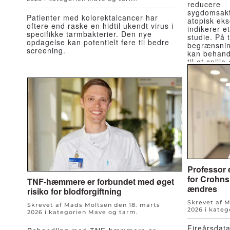
reducere
sygdomsakt
Patienter med kolorektalcancer har
atopisk ek
oftere end raske en hidtil ukendt virus i
indikerer et
specifikke tarmbakterier. Den nye
studie. På t
opdagelse kan potentielt føre til bedre
begrænsning
screening.
kan behan
til at spill
vurderinge
Professor e
for Crohns
TNF-hæmmere er forbundet med øget
ændres
risiko for blodforgiftning
Skrevet af 
Skrevet af Mads Moltsen den
18. marts
2026
i kateg
2026
i kategorien
Mave og tarm
.
Fireårsdata