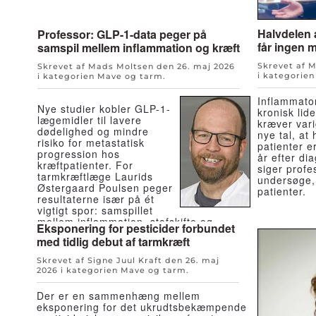
Halvdelen 
Professor: GLP-1-data peger på
får ingen m
samspil mellem inflammation og kræft
Skrevet af 
Skrevet af Mads Moltsen den
26. maj 2026
i kategorie
i kategorien
Mave og tarm
.
Inflammato
Nye studier kobler GLP-1-
kronisk lid
lægemidler til lavere
kræver var
dødelighed og mindre
nye tal, at
risiko for metastatisk
patienter e
progression hos
år efter di
kræftpatienter. For
siger profe
tarmkræftlæge Laurids
undersøge,
Østergaard Poulsen peger
patienter.
resultaterne især på ét
vigtigt spor: samspillet
mellem inflammation, stofskifte og
Eksponering for pesticider forbundet
kræftudvikling.
med tidlig debut af tarmkræft
Skrevet af Signe Juul Kraft den
26. maj
2026
i kategorien
Mave og tarm
.
Der er en sammenhæng mellem
eksponering for det ukrudtsbekæmpende