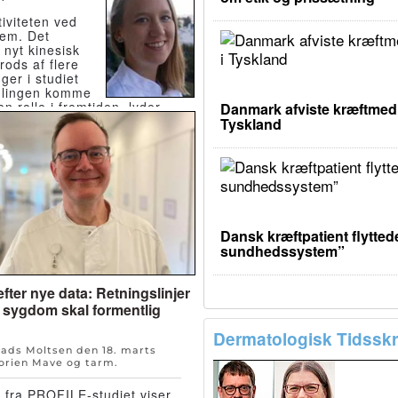
iviteten ved
sem. Det
 nyt kinesisk
rods af flere
er i studiet
dlingen komme
e en rolle i fremtiden, lyder
Danmark afviste kræftmedic
n.
Tyskland
Dansk kræftpatient flyttede
sundhedssystem”
fter nye data: Retningslinjer
 sygdom skal formentlig
Dermatologisk Tidsskri
Mads Moltsen den
18. marts
orien
Mave og tarm
.
 fra PROFILE-studiet viser