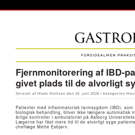
Skip to main content
FORSIDE
ALMEN PRAKSI
Fjernmonitorering af IBD-pa
givet plads til de alvorligt
Skrevet af Mads Moltsen den
25. juni 2026
i kategorien
Mav
Patienter med inflammatorisk tarmsygdom (IBD), som i
biologisk behandling, bliver ikke længere automatisk in
årlige kontroller i ambulatoriet på Aalborg Universitets
Lægerne har fået mere tid til de alvorligt syge patiente
cheflæge Mette Esbjørn.