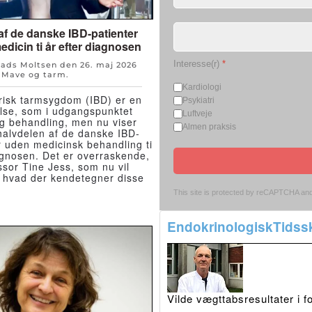
af de danske IBD-patienter
edicin ti år efter diagnosen
Interesse(r)
*
Mads Moltsen den
26. maj 2026
n
Mave og tarm
.
Kardiologi
risk tarmsygdom (IBD) er en
Psykiatri
else, som i udgangspunktet
Luftveje
ig behandling, men nu viser
Almen praksis
 halvdelen af de danske IBD-
r uden medicinsk behandling ti
agnosen. Det er overraskende,
ssor Tine Jess, som nu vil
 hvad der kendetegner disse
This site is protected by reCAPTCHA an
EndokrinologiskTidssk
Vilde vægttabsresultater i 