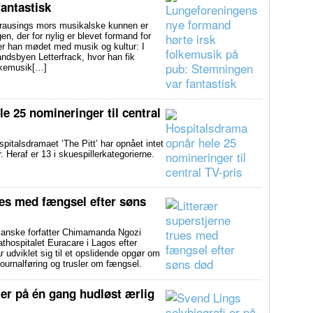
antastisk
usings mors musikalske kunnen er
en, der for nylig er blevet formand for
er han mødet med musik og kultur: I
andsbyen Letterfrack, hvor han fik
olkemusik[…]
e 25 nomineringer til central
alsdramaet ‘The Pitt’ har opnået intet
Heraf er 13 i skuespillerkategorierne.
ues med fængsel efter søns
anske forfatter Chimamanda Ngozi
athospitalet Euracare i Lagos efter
udviklet sig til et opslidende opgør om
ournalføring og trusler om fængsel.
 er på én gang hudløst ærlig