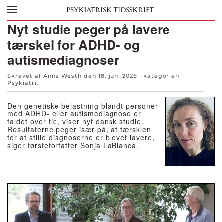
Skip to main content
Nyt studie peger på lavere
tærskel for ADHD- og
autismediagnoser
Skrevet af Anne Westh den
18. juni 2026
i kategorien
Psykiatri
.
Den genetiske belastning blandt personer
med ADHD- eller autismediagnose er
faldet over tid, viser nyt dansk studie.
Resultaterne peger især på, at tærsklen
for at stille diagnoserne er blevet lavere,
siger førsteforfatter Sonja LaBianca.