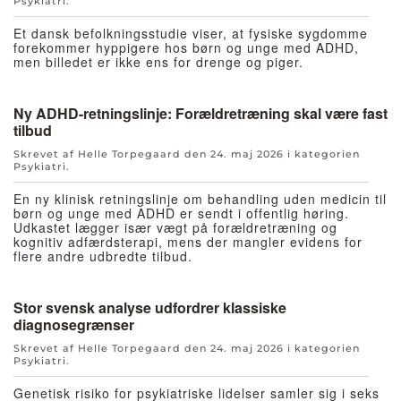
Psykiatri
.
Et dansk befolkningsstudie viser, at fysiske sygdomme
forekommer hyppigere hos børn og unge med ADHD,
men billedet er ikke ens for drenge og piger.
Ny ADHD-retningslinje: Forældretræning skal være fast
tilbud
Skrevet af Helle Torpegaard den
24. maj 2026
i kategorien
Psykiatri
.
En ny klinisk retningslinje om behandling uden medicin til
børn og unge med ADHD er sendt i offentlig høring.
Udkastet lægger især vægt på forældretræning og
kognitiv adfærdsterapi, mens der mangler evidens for
flere andre udbredte tilbud.
Stor svensk analyse udfordrer klassiske
diagnosegrænser
Skrevet af Helle Torpegaard den
24. maj 2026
i kategorien
Psykiatri
.
Genetisk risiko for psykiatriske lidelser samler sig i seks