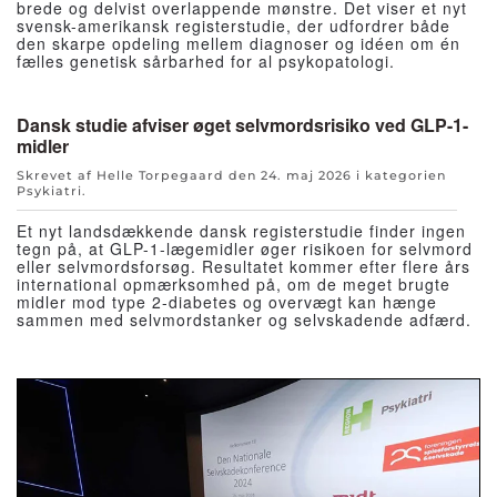
brede og delvist overlappende mønstre. Det viser et nyt
svensk-amerikansk registerstudie, der udfordrer både
den skarpe opdeling mellem diagnoser og idéen om én
fælles genetisk sårbarhed for al psykopatologi.
Dansk studie afviser øget selvmordsrisiko ved GLP-1-
midler
Skrevet af Helle Torpegaard den
24. maj 2026
i kategorien
Psykiatri
.
Et nyt landsdækkende dansk registerstudie finder ingen
tegn på, at GLP-1-lægemidler øger risikoen for selvmord
eller selvmordsforsøg. Resultatet kommer efter flere års
international opmærksomhed på, om de meget brugte
midler mod type 2-diabetes og overvægt kan hænge
sammen med selvmordstanker og selvskadende adfærd.