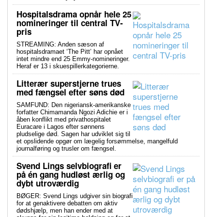
Hospitalsdrama opnår hele 25
nomineringer til central TV-
pris
STREAMING: Anden sæson af
hospitalsdramaet ‘The Pitt’ har opnået
intet mindre end 25 Emmy-nomineringer.
Heraf er 13 i skuespillerkategorierne.
Litterær superstjerne trues
med fængsel efter søns død
SAMFUND: Den nigeriansk-amerikanske
forfatter Chimamanda Ngozi Adichie er i
åben konflikt med privathospitalet
Euracare i Lagos efter sønnens
pludselige død. Sagen har udviklet sig til
et opslidende opgør om lægelig forsømmelse, mangelfuld
journalføring og trusler om fængsel.
Svend Lings selvbiografi er
på én gang hudløst ærlig og
dybt utroværdig
BØGER: Svend Lings udgiver sin biografi
for at genaktivere debatten om aktiv
dødshjælp, men han ender med at