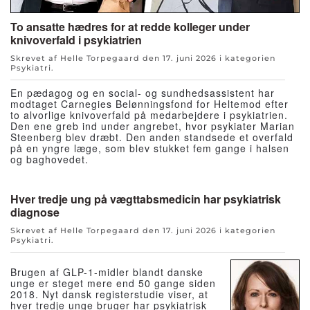
To ansatte hædres for at redde kolleger under
knivoverfald i psykiatrien
Skrevet af Helle Torpegaard den
17. juni 2026
i kategorien
Psykiatri
.
En pædagog og en social- og sundhedsassistent har
modtaget Carnegies Belønningsfond for Heltemod efter
to alvorlige knivoverfald på medarbejdere i psykiatrien.
Den ene greb ind under angrebet, hvor psykiater Marian
Steenberg blev dræbt. Den anden standsede et overfald
på en yngre læge, som blev stukket fem gange i halsen
og baghovedet.
Hver tredje ung på vægttabsmedicin har psykiatrisk
diagnose
Skrevet af Helle Torpegaard den
17. juni 2026
i kategorien
Psykiatri
.
Brugen af GLP-1-midler blandt danske
unge er steget mere end 50 gange siden
2018. Nyt dansk registerstudie viser, at
hver tredje unge bruger har psykiatrisk