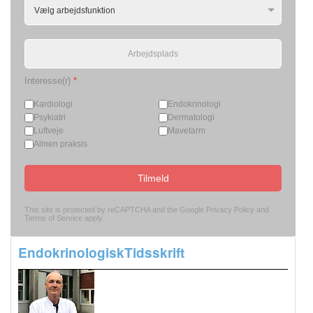
Interesse(r)
*
Kardiologi
Endokrinologi
Psykiatri
Dermatologi
Luftveje
Mavetarm
Almen praksis
Tilmeld
This site is protected by reCAPTCHA and the Google
Privacy Policy
and
Terms of Service
apply.
EndokrinologiskTidsskrift