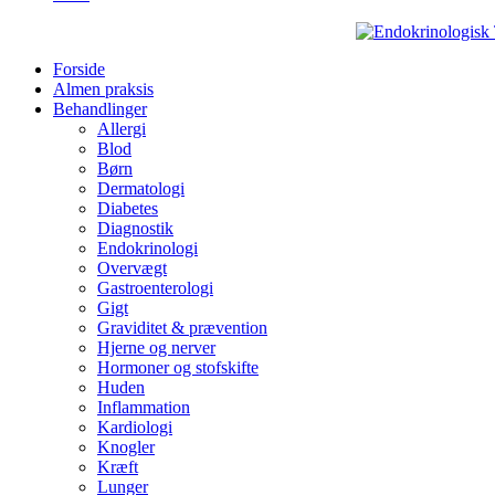
Forside
Almen praksis
Behandlinger
Allergi
Blod
Børn
Dermatologi
Diabetes
Diagnostik
Endokrinologi
Overvægt
Gastroenterologi
Gigt
Graviditet & prævention
Hjerne og nerver
Hormoner og stofskifte
Huden
Inflammation
Kardiologi
Knogler
Kræft
Lunger