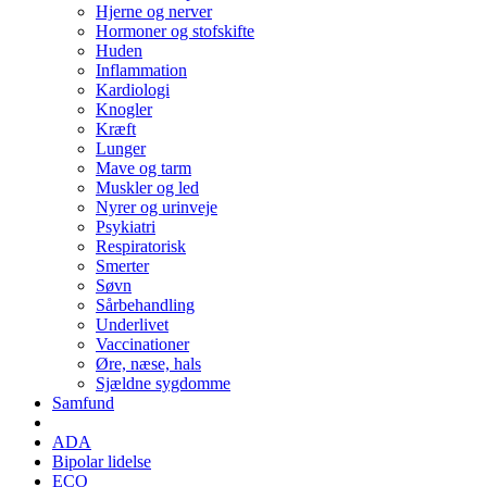
Hjerne og nerver
Hormoner og stofskifte
Huden
Inflammation
Kardiologi
Knogler
Kræft
Lunger
Mave og tarm
Muskler og led
Nyrer og urinveje
Psykiatri
Respiratorisk
Smerter
Søvn
Sårbehandling
Underlivet
Vaccinationer
Øre, næse, hals
Sjældne sygdomme
Samfund
ADA
Bipolar lidelse
ECO