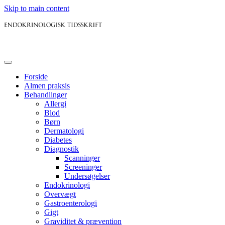
Skip to main content
Forside
Almen praksis
Behandlinger
Allergi
Blod
Børn
Dermatologi
Diabetes
Diagnostik
Scanninger
Screeninger
Undersøgelser
Endokrinologi
Overvægt
Gastroenterologi
Gigt
Graviditet & prævention