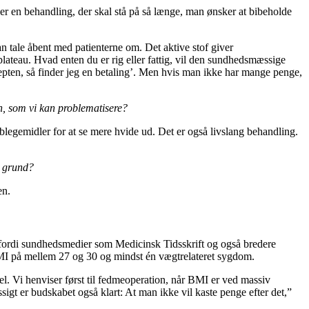
er en behandling, der skal stå på så længe, man ønsker at bibeholde
 tale åbent med patienterne om. Det aktive stof giver
 plateau. Hvad enten du er rig eller fattig, vil den sundhedsmæssige
cepten, så finder jeg en betaling’. Men hvis man ikke har mange penge,
n, som vi kan problematisere?
blegemidler for at se mere hvide ud. Det er også livslang behandling.
n grund?
en.
 fordi sundhedsmedier som Medicinsk Tidsskrift og også bredere
MI på mellem 27 og 30 og mindst én vægtrelateret sygdom.
el. Vi henviser først til fedmeoperation, når BMI er ved massiv
t er budskabet også klart: At man ikke vil kaste penge efter det,”