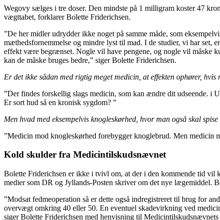
Wegovy sælges i tre doser. Den mindste på 1 milligram koster 47 krone
vægttabet, forklarer Bolette Friderichsen.
”De her midler udrydder ikke noget på samme måde, som eksempelvis an
mæthedsfornemmelse og mindre lyst til mad. I de studier, vi har set, er
effekt være begrænset. Nogle vil have pengene, og nogle vil måske kun
kan de måske bruges bedre,” siger Bolette Friderichsen.
Er det ikke sådan med rigtig meget medicin, at effekten ophører, hvi
”Der findes forskellig slags medicin, som kan ændre dit udseende. i US
Er sort hud så en kronisk sygdom? ”
Men hvad med eksempelvis knogleskørhed, hvor man også skal spise med
”Medicin mod knogleskørhed forebygger knoglebrud. Men medicin mod
Kold skulder fra Medicintilskudsnævnet
Bolette Friderichsen er ikke i tvivl om, at der i den kommende tid 
medier som DR og Jyllands-Posten skriver om det nye lægemiddel. Be
”Modsat fedmeoperation så er dette også indregistreret til brug for a
overvægt omkring 40 eller 50. En eventuel skadevirkning ved medicine
siger Bolette Friderichsen med henvisning til Medicintilskudsnævnets