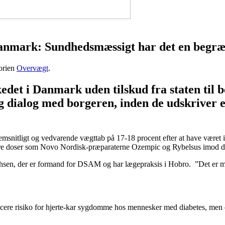
mark: Sundhedsmæssigt har det en begræn
orien
Overvægt
.
det i Danmark uden tilskud fra staten til 
ig dialog med borgeren, inden de udskriver
msnitligt og vedvarende vægttab på 17-18 procent efter at have været 
ere doser som Novo Nordisk-præparaterne Ozempic og Rybelsus imod diab
chsen, der er formand for DSAM og har lægepraksis i Hobro. ”Det er man
educere risiko for hjerte-kar sygdomme hos mennesker med diabetes, men