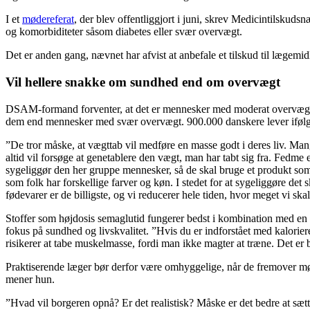
I et
mødereferat
, der blev offentliggjort i juni, skrev Medicintilskud
og komorbiditeter såsom diabetes eller svær overvægt.
Det er anden gang, nævnet har afvist at anbefale et tilskud til lægemid
Vil hellere snakke om sundhed end om overvægt
DSAM-formand forventer, at det er mennesker med moderat overvægt, som
dem end mennesker med svær overvægt. 900.000 danskere lever ifø
”De tror måske, at vægttab vil medføre en masse godt i deres liv. Mang
altid vil forsøge at genetablere den vægt, man har tabt sig fra. Fedm
sygeliggør den her gruppe mennesker, så de skal bruge et produkt som det 
som folk har forskellige farver og køn. I stedet for at sygeliggøre det 
fødevarer er de billigste, og vi reducerer hele tiden, hvor meget vi skal 
Stoffer som højdosis semaglutid fungerer bedst i kombination med en 
fokus på sundhed og livskvalitet. ”Hvis du er indforstået med kalorie
risikerer at tabe muskelmasse, fordi man ikke magter at træne. Det er 
Praktiserende læger bør derfor være omhyggelige, når de fremover mø
mener hun.
”Hvad vil borgeren opnå? Er det realistisk? Måske er det bedre at sæ