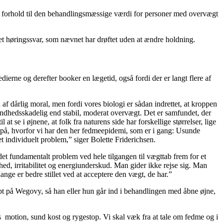
ligt forhold til den behandlingsmæssige værdi for personer med overvægt
et høringssvar, som nævnet har drøftet uden at ændre holdning.
erne og derefter booker en lægetid, også fordi der er langt flere af
af dårlig moral, men fordi vores biologi er sådan indrettet, at kroppen
sundhedsskadelig end stabil, moderat overvægt. Det er samfundet, der
at se i øjnene, at folk fra naturens side har forskellige størrelser, lige
t se på, hvorfor vi har den her fedmeepidemi, som er i gang: Usunde
l et individuelt problem,” siger Bolette Friderichsen.
t fundamentalt problem ved hele tilgangen til vægttab frem for et
ed, irritabilitet og energiunderskud. Man gider ikke rejse sig. Man
nge er bedre stillet ved at acceptere den vægt, de har.”
t på Wegovy, så han eller hun går ind i behandlingen med åbne øjne,
 motion, sund kost og rygestop. Vi skal væk fra at tale om fedme og i