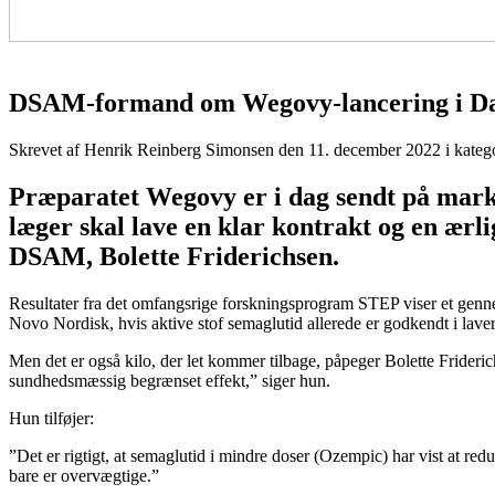
DSAM-formand om Wegovy-lancering i Dan
Skrevet af Henrik Reinberg Simonsen den
11. december 2022
i kateg
Præparatet Wegovy er i dag sendt på marke
læger skal lave en klar kontrakt og en ærl
DSAM, Bolette Friderichsen.
Resultater fra det omfangsrige forskningsprogram STEP viser et genne
Novo Nordisk, hvis aktive stof semaglutid allerede er godkendt i lav
Men det er også kilo, der let kommer tilbage, påpeger Bolette Frideri
sundhedsmæssig begrænset effekt,” siger hun.
Hun tilføjer:
”Det er rigtigt, at semaglutid i mindre doser (Ozempic) har vist at r
bare er overvægtige.”