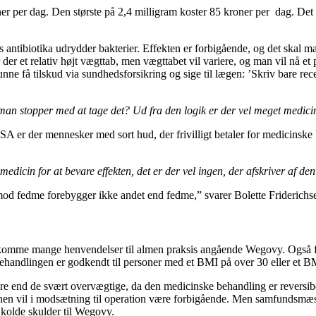
r per dag. Den største på 2,4 milligram koster 85 kroner per dag. Det 
tibiotika udrydder bakterier. Effekten er forbigående, og det skal man
 der et relativ højt vægttab, men vægttabet vil variere, og man vil nå et
ne få tilskud via sundhedsforsikring og sige til lægen: ’Skriv bare re
s man stopper med at tage det? Ud fra den logik er der vel meget medici
A er der mennesker med sort hud, der frivilligt betaler for medicinske 
icin for at bevare effekten, det er der vel ingen, der afskriver af de
 fedme forebygger ikke andet end fedme,” svarer Bolette Friderichs
vil komme mange henvendelser til almen praksis angående Wegovy. Også
handlingen er godkendt til personer med et BMI på over 30 eller et B
ndre end de svært overvægtige, da den medicinske behandling er reversib
n vil i modsætning til operation være forbigående. Men samfundsmæssig
 kolde skulder til Wegovy.