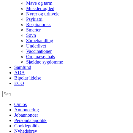
Mave og tarm
Muskler og led
Nyrer og urinveje
Psykiatri
Respiratorisk
Smerter
Søvn
Sårbehandling
Underlivet
Vaccinationer
Øre, næse, hals
Sjældne sygdomme
Samfund
ADA
Bipolar lidelse
ECO
Om os
Annoncering
Jobannoncer
Persondatapolitik
Cookiepolitik
Nyhedsbrev