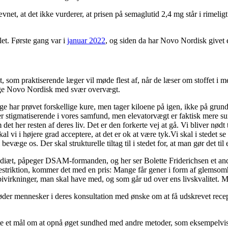
snævnet, at det ikke vurderer, at prisen på semaglutid 2,4 mg står i rime
let. Første gang var i
januar 2022
, og siden da har Novo Nordisk givet 
 praktiserende læger vil møde flest af, når de læser om stoffet i medi
lge Novo Nordisk med svær overvægt.
e har prøvet forskellige kure, men tager kiloene på igen, ikke på grund 
e er stigmatiserende i vores samfund, men elevatorvægt er faktisk mere 
her resten af deres liv. Det er den forkerte vej at gå. Vi bliver nødt til 
skal vi i højere grad acceptere, at det er ok at være tyk.Vi skal i stede
bevæge os. Der skal strukturelle tiltag til i stedet for, at man gør det ti
diæt, påpeger DSAM-formanden, og her ser Bolette Friderichsen et ande
restriktion, kommer det med en pris: Mange får gener i form af glemsomh
bivirkninger, man skal have med, og som går ud over ens livskvalitet. Ma
der mennesker i deres konsultation med ønske om at få udskrevet recep
tte et mål om at opnå øget sundhed med andre metoder, som eksempelvis