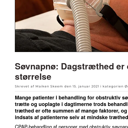
Søvnapnø: Dagstræthed er
størrelse
Skrevet af Maiken Skeem den
15. januar 2021
i kategorien
Ø
Mange patienter i behandling for obstruktiv sø
trætte og uoplagte i dagtimerne trods behand
træthed er ofte summen af mange faktorer, og
indsats af patienterne selv at mindske træthe
CPAP-behandling af personer med obstruktiv søvnapn