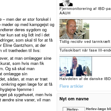
Fjernmonitorering af IBD-pat
AAUH
 – men der er stor forskel i
gle møder op med kampgejst og
 håndterer deres sygdom og
r kun sat sig lidt ind i det
inger, som skal til for at få
Tidlig recidiv ved tarmkræf
r Eline Gantzhorn, at der
vil trætheden til livs:
Tulisokibart når fase III-en
ræver, at man omlægger sine
kkurat, som hvis man fik
om. Og så skal man
 at omlægge sin
ndet, sådan, at man er træt
Halvdelen af de danske IBD-
 omkring egen læge for at få
Flere artikler
vnhygiejne hjemme i
eget på sygehuset, men hvis
Nyt om navne
at ændre sine vaner, vil man
Herlev-læge bl