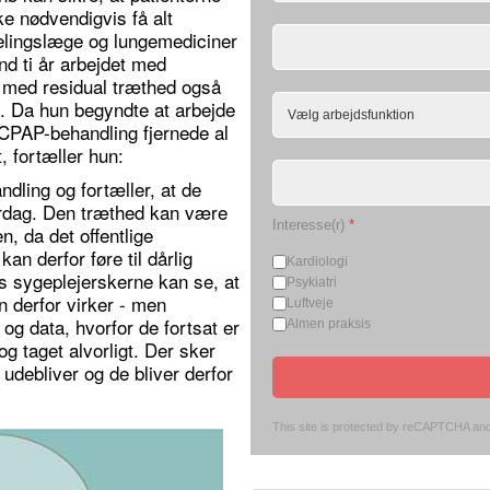
ke nødvendigvis få alt
fdelingslæge og lungemediciner
d ti år arbejdet med
 med residual træthed også
g. Da hun begyndte at arbejde
CPAP-behandling fjernede al
, fortæller hun:
dling og fortæller, at de
erdag. Den træthed kan være
Interesse(r)
*
, da det offentlige
an derfor føre til dårlig
Kardiologi
s sygeplejerskerne kan se, at
Psykiatri
n derfor virker - men
Luftveje
 og data, hvorfor de fortsat er
Almen praksis
 og taget alvorligt. Der sker
udebliver og de bliver derfor
This site is protected by reCAPTCHA an