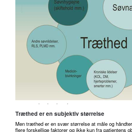
Der kan være mange mulige årsager til dagstræthed.
Træthed er en subjektiv størrelse
Men træthed er en svær størrelse at måle og håndter
flere forskellige faktorer og ikke kun fra patientens 