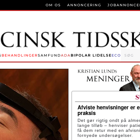
OM OS
ANNONCERING
JOBANNONCE
S
BEHANDLINGER
SAMFUND
ADA
BIPOLAR LIDELSE
ECO
Afviste henvisninger er 
praksis
Det gør rigtig ondt på alme
lange tilløb – henviser pati
få dem retur med en afvisn
fornyede undersøgelser.