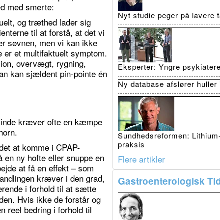
ed med smerte:
Nyt studie peger på lavere
uelt, og træthed lader sig
terne til at forstå, at det vi
der søvnen, men vi kan ikke
e er et multifaktuelt symptom.
ion, overvægt, rygning,
Eksperter: Yngre psykiatere 
an kan sjældent pin-pointe én
Ny database afslører huller 
rsvinde kræver ofte en kæmpe
horn.
Sundhedsreformen: Lithium-p
praksis
t det at komme i CPAP-
 en ny hofte eller snuppe en
Flere artikler
bejde at få en effekt – som
ehandlingen kræver i den grad,
Gastroenterologisk Tid
ende i forhold til at sætte
den. Hvis ikke de forstår og
reel bedring i forhold til