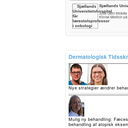
Sjællands Univ
Julie Gehl tiltrådt
Klinisk Medicin på
Dermatologisk Tidsskri
Nye strategier ændrer beha
Mulig ny behandling: Fæcestr
behandling af atopisk ekse