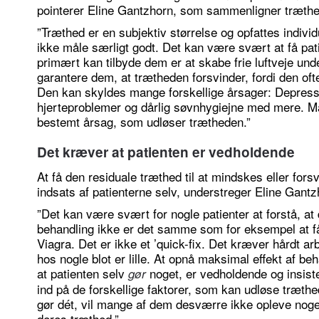
pointerer Eline Gantzhorn, som sammenligner træth
”Træthed er en subjektiv størrelse og opfattes individ
ikke måle særligt godt. Det kan være svært at få patien
primært kan tilbyde dem er at skabe frie luftveje un
garantere dem, at trætheden forsvinder, fordi den oft
Den kan skyldes mange forskellige årsager: Depress
hjerteproblemer og dårlig søvnhygiejne med mere. M
bestemt årsag, som udløser trætheden.”
Det kræver at patienten er vedholdende
At få den residuale træthed til at mindskes eller fo
indsats af patienterne selv, understreger Eline Gantz
”Det kan være svært for nogle patienter at forstå, a
behandling ikke er det samme som for eksempel at få
Viagra. Det er ikke et ’quick-fix. Det kræver hårdt ar
hos nogle blot er lille. At opnå maksimal effekt af b
at patienten selv
noget, er vedholdende og insister
gør
ind på de forskellige faktorer, som kan udløse træthe
gør dét, vil mange af dem desværre ikke opleve nogen 
deres træthed.”