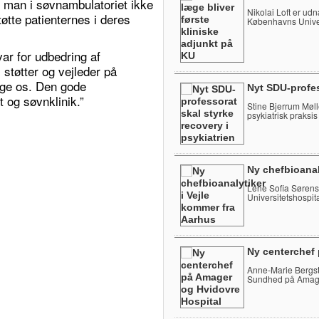
t man i søvnambulatoriet ikke
Nikolai Loft er udnæ
støtte patienternes i deres
Københavns Univer
var for udbedring af
støtter og vejleder på
ruge os. Den gode
Nyt SDU-profes
 og søvnklinik.”
Stine Bjerrum Mølle
psykiatrisk praksis
Ny chefbioanal
Lene Sofia Sørense
Universitetshospita
Ny centerchef
Anne-Marie Bergst
Sundhed på Amage