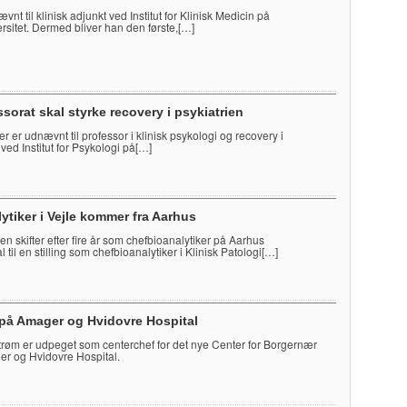
vnt til klinisk adjunkt ved Institut for Klinisk Medicin på
sitet. Dermed bliver han den første,[…]
sorat skal styrke recovery i psykiatrien
r er udnævnt til professor i klinisk psykologi og recovery i
 ved Institut for Psykologi på[…]
ytiker i Vejle kommer fra Aarhus
n skifter efter fire år som chefbioanalytiker på Aarhus
l til en stilling som chefbioanalytiker i Klinisk Patologi[…]
 på Amager og Hvidovre Hospital
røm er udpeget som centerchef for det nye Center for Borgernær
r og Hvidovre Hospital.