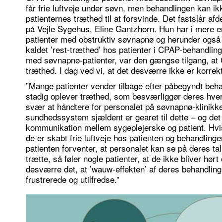
får frie luftveje under søvn, men behandlingen kan ik
patienternes træthed til at forsvinde. Det fastslår a
på Vejle Sygehus, Eline Gantzhorn. Hun har i mere en
patienter med obstruktiv søvnapnø og herunder også
kaldet ’rest-træthed’ hos patienter i CPAP-behandlin
med søvnapnø-patienter, var den gængse tilgang, at 
træthed. I dag ved vi, at det desværre ikke er korrekt
”Mange patienter vender tilbage efter påbegyndt behan
stadig oplever træthed, som besværliggør deres hv
svær at håndtere for personalet på søvnapnø-klinikken
sundhedssystem sjældent er gearet til dette – og det k
kommunikation mellem sygeplejerske og patient. Hvi
de er skabt frie luftveje hos patienten og behandlinge
patienten forventer, at personalet kan se på deres tal
trætte, så føler nogle patienter, at de ikke bliver hørt
desværre det, at ’wauw-effekten’ af deres behandling 
frustrerede og utilfredse.”