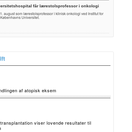
ersitetshospital får lærestolsprofessor i onkologi
e 1. august som lærestolsprofessor i klinisk onkologi ved Institut for
 Københavns Universitet.
ft
ndlingen af atopisk eksem
ansplantation viser lovende resultater til
m