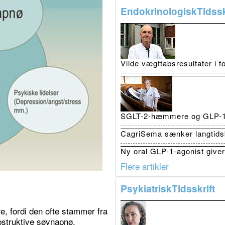
EndokrinologiskTidssk
Vilde vægttabsresultater i 
SGLT-2-hæmmere og GLP-1 r
CagriSema sænker langtidsb
Ny oral GLP-1-agonist giver 
Flere artikler
PsykiatriskTidsskrift
e, fordi den ofte stammer fra
obstruktive søvnapnø,