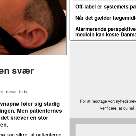
Off-label er systemets p
Når det gælder lægemidle
Alarmerende perspektiver
medicin kan koste Danma
 en svær
re, næse, hals
.
For at modtage vort nyhedsbrev 
vnapnø føler sig stadig
verificere, at du m
lingen. Men patienternes
 det kræver en stor
den.
ø kan sikre, at patienterne