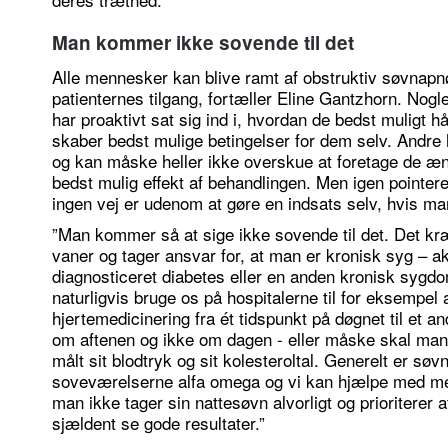
Man kommer ikke sovende til det
Alle mennesker kan blive ramt af obstruktiv søvnapnø
patienternes tilgang, fortæller Eline Gantzhorn. No
har proaktivt sat sig ind i, hvordan de bedst muligt
skaber bedst mulige betingelser for dem selv. Andre ha
og kan måske heller ikke overskue at foretage de ændr
bedst mulig effekt af behandlingen. Men igen pointere
ingen vej er udenom at gøre en indsats selv, hvis man 
”Man kommer så at sige ikke sovende til det. Det k
vaner og tager ansvar for, at man er kronisk syg – a
diagnosticeret diabetes eller en anden kronisk sygd
naturligvis bruge os på hospitalerne til for eksempel
hjertemedicinering fra ét tidspunkt på døgnet til et a
om aftenen og ikke om dagen - eller måske skal man
målt sit blodtryk og sit kolesteroltal. Generelt er sø
soveværelserne alfa omega og vi kan hjælpe med m
man ikke tager sin nattesøvn alvorligt og prioriterer 
sjældent se gode resultater.”