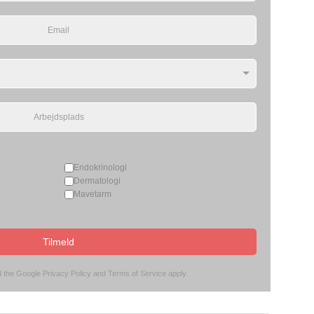
Endokrinologi
Dermatologi
Mavetarm
Tilmeld
d the Google
Privacy Policy
and
Terms of Service
apply.