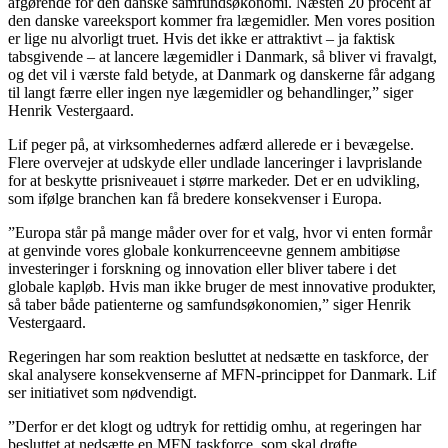
afgørende for den danske samfundsøkonomi. Næsten 20 procent af
den danske vareeksport kommer fra lægemidler. Men vores position
er lige nu alvorligt truet. Hvis det ikke er attraktivt – ja faktisk
tabsgivende – at lancere lægemidler i Danmark, så bliver vi fravalgt,
og det vil i værste fald betyde, at Danmark og danskerne får adgang
til langt færre eller ingen nye lægemidler og behandlinger,” siger
Henrik Vestergaard.
Lif peger på, at virksomhedernes adfærd allerede er i bevægelse.
Flere overvejer at udskyde eller undlade lanceringer i lavprislande
for at beskytte prisniveauet i større markeder. Det er en udvikling,
som ifølge branchen kan få bredere konsekvenser i Europa.
”Europa står på mange måder over for et valg, hvor vi enten formår
at genvinde vores globale konkurrenceevne gennem ambitiøse
investeringer i forskning og innovation eller bliver tabere i det
globale kapløb. Hvis man ikke bruger de mest innovative produkter,
så taber både patienterne og samfundsøkonomien,” siger Henrik
Vestergaard.
Regeringen har som reaktion besluttet at nedsætte en taskforce, der
skal analysere konsekvenserne af MFN-princippet for Danmark. Lif
ser initiativet som nødvendigt.
”Derfor er det klogt og udtryk for rettidig omhu, at regeringen har
besluttet at nedsætte en MFN taskforce, som skal drøfte