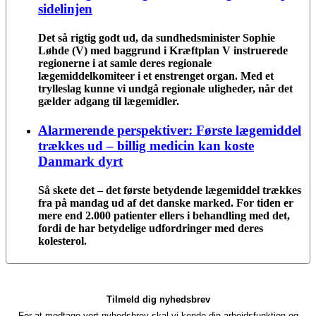
sidelinjen
Det så rigtig godt ud, da sundhedsminister Sophie
Løhde (V) med baggrund i Kræftplan V instruerede
regionerne i at samle deres regionale
lægemiddelkomiteer i et enstrenget organ. Med et
trylleslag kunne vi undgå regionale uligheder, når det
gælder adgang til lægemidler.
Alarmerende perspektiver: Første lægemiddel
trækkes ud – billig medicin kan koste
Danmark dyrt
Så skete det – det første betydende lægemiddel trækkes
fra på mandag ud af det danske marked. For tiden er
mere end 2.000 patienter ellers i behandling med det,
fordi de har betydelige udfordringer med deres
kolesterol.
Tilmeld dig nyhedsbrev
For at modtage vort nyhedsbrev skal vi kende din arbejdsfunktion og