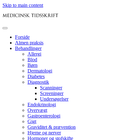
Skip to main content
Forside
Almen praksis
Behandlinger
Allergi
Blod
Børn
Dermatologi
Diabetes
Diagnostik
Scanninger
Screeninger
Undersøgelser
Endokrinologi
Overvægt
Gastroenterologi
Gigt
Graviditet & prævention
Hjerne og nerver
Hormoner og stofskifte