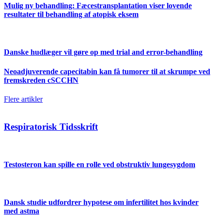
Mulig ny behandling: Fæcestransplantation viser lovende
resultater til behandling af atopisk eksem
Danske hudlæger vil gøre op med trial and error-behandling
Neoadjuverende capecitabin kan få tumorer til at skrumpe ved
fremskreden cSCCHN
Flere artikler
Respiratorisk Tidsskrift
Testosteron kan spille en rolle ved obstruktiv lungesygdom
Dansk studie udfordrer hypotese om infertilitet hos kvinder
med astma