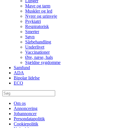
Lunger
Mave og tarm
Muskler og led
Nyrer og urinveje
Psykiatri
Respiratorisk
Smerter
Søvn
Sårbehandling
Underlivet
Vaccinationer
Øre, næse, hals
Sjældne sygdomme
Samfund
ADA
Bipolar lidelse
ECO
Om os
Annoncering
Jobannoncer
Persondatapolitik
Cookiepolitik