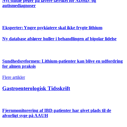
Nyt studie peger på lavere tærskel for ADHD- og
autismediagnoser
Eksperter: Yngre psykiatere skal ikke frygte lithium
Ny database afslører huller i behandlingen af bipolar lidelse
Sundhedsreformen: Lithium-patienter kan blive en udfordring
for almen praksis
Flere artikler
Gastroenterologisk Tidsskrift
Fjernmonitorering af IBD-patienter har givet plads til de
alvorligt syge på AAUH