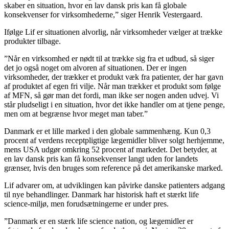
skaber en situation, hvor en lav dansk pris kan få globale
konsekvenser for virksomhederne,” siger Henrik Vestergaard.
Ifølge Lif er situationen alvorlig, når virksomheder vælger at trække
produkter tilbage.
”Når en virksomhed er nødt til at trække sig fra et udbud, så siger
det jo også noget om alvoren af situationen. Der er ingen
virksomheder, der trækker et produkt væk fra patienter, der har gavn
af produktet af egen fri vilje. Når man trækker et produkt som følge
af MFN, så gør man det fordi, man ikke ser nogen anden udvej. Vi
står pludseligt i en situation, hvor det ikke handler om at tjene penge,
men om at begrænse hvor meget man taber.”
Danmark er et lille marked i den globale sammenhæng. Kun 0,3
procent af verdens receptpligtige lægemidler bliver solgt herhjemme,
mens USA udgør omkring 52 procent af markedet. Det betyder, at
en lav dansk pris kan få konsekvenser langt uden for landets
grænser, hvis den bruges som reference på det amerikanske marked.
Lif advarer om, at udviklingen kan påvirke danske patienters adgang
til nye behandlinger. Danmark har historisk haft et stærkt life
science-miljø, men forudsætningerne er under pres.
”Danmark er en stærk life science nation, og lægemidler er