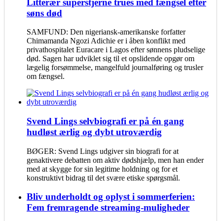
Litterær superstjerne trues med fængsel efter
søns død
SAMFUND: Den nigeriansk-amerikanske forfatter
Chimamanda Ngozi Adichie er i åben konflikt med
privathospitalet Euracare i Lagos efter sønnens pludselige
død. Sagen har udviklet sig til et opslidende opgør om
lægelig forsømmelse, mangelfuld journalføring og trusler
om fængsel.
Svend Lings selvbiografi er på én gang
hudløst ærlig og dybt utroværdig
BØGER: Svend Lings udgiver sin biografi for at
genaktivere debatten om aktiv dødshjælp, men han ender
med at skygge for sin legitime holdning og for et
konstruktivt bidrag til det svære etiske spørgsmål.
Bliv underholdt og oplyst i sommerferien:
Fem fremragende streaming-muligheder