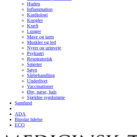
Huden
Inflammation
Kardiologi
Knogler
Kræft
Lunger
Mave og tarm
Muskler og led
Nyrer og urinveje
Psykiatri
Respiratorisk
Smerter
Søvn
Sårbehandling
Underlivet
Vaccinationer
Øre, næse, hals
Sjældne sygdomme
Samfund
ADA
Bipolar lidelse
ECO