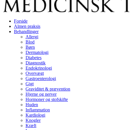
Forside
Almen praksis
Behandlinger
Allergi
Blod
Børn
Dermatologi
Diabetes
Diagnostik
Endokrinologi
Overvægt
Gastroenterologi
Gigt
Graviditet & prævention
Hjerne og nerver
Hormoner og stofskifte
Huden
Inflammation
Kardiologi
Knogler
Kræft