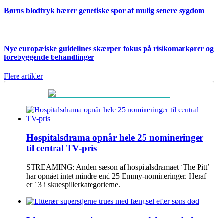
Børns blodtryk bærer genetiske spor af mulig senere sygdom
Nye europæiske guidelines skærper fokus på risikomarkører og
forebyggende behandlinger
Flere artikler
Hospitalsdrama opnår hele 25 nomineringer
til central TV-pris
STREAMING: Anden sæson af hospitalsdramaet ‘The Pitt’
har opnået intet mindre end 25 Emmy-nomineringer. Heraf
er 13 i skuespillerkategorierne.