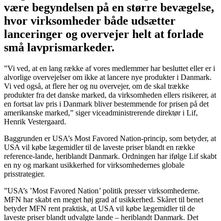
være begyndelsen på en større bevægelse,
hvor virksomheder både udsætter
lanceringer og overvejer helt at forlade
små lavprismarkeder.
”Vi ved, at en lang række af vores medlemmer har besluttet eller er i
alvorlige overvejelser om ikke at lancere nye produkter i Danmark.
Vi ved også, at flere her og nu overvejer, om de skal trække
produkter fra det danske marked, da virksomheden ellers risikerer, at
en fortsat lav pris i Danmark bliver bestemmende for prisen på det
amerikanske marked,” siger viceadministrerende direktør i Lif,
Henrik Vestergaard.
Baggrunden er USA’s Most Favored Nation-princip, som betyder, at
USA vil købe lægemidler til de laveste priser blandt en række
reference-lande, heriblandt Danmark. Ordningen har ifølge Lif skabt
en ny og markant usikkerhed for virksomhedernes globale
prisstrategier.
”USA’s ’Most Favored Nation’ politik presser virksomhederne.
MFN har skabt en meget høj grad af usikkerhed. Skåret til benet
betyder MFN rent praktisk, at USA vil købe lægemidler til de
laveste priser blandt udvalgte lande – heriblandt Danmark. Det