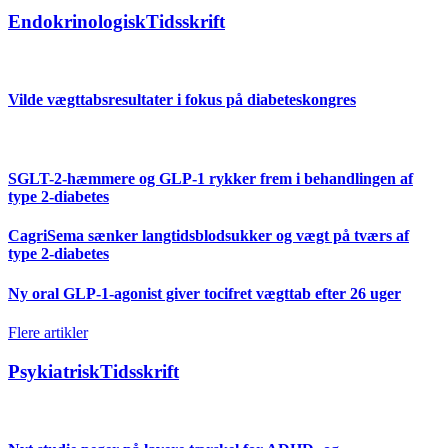
EndokrinologiskTidsskrift
Vilde vægttabsresultater i fokus på diabeteskongres
SGLT-2-hæmmere og GLP-1 rykker frem i behandlingen af
type 2-diabetes
CagriSema sænker langtidsblodsukker og vægt på tværs af
type 2-diabetes
Ny oral GLP-1-agonist giver tocifret vægttab efter 26 uger
Flere artikler
PsykiatriskTidsskrift