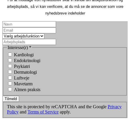
arbejdsplads, så vi kan verificere, at du må se de annoncer som vore
nyhedsbreve indeholder
Interesse(r)
*
Kardiologi
Endokrinologi
Psykiatri
Dermatologi
Luftveje
Mavetarm
Almen praksis
Tilmeld
This site is protected by reCAPTCHA and the Google
Privacy
Policy
and
Terms of Service
apply.