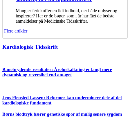
Mangler feriekufferten lidt indhold, der både oplyser og
inspirerer? Her er de bøger, som i år har fået de bedste
anmeldelser på Medicinske Tidsskrifter.
Flere artikler
Kardiologisk Tidsskrift
Banebrydende resultater: Åreforkalkning er langt mere
dynamisk og reversibel end antaget
Jens Flensted Lassen: Reformer kan underminere dele af det
kardiologiske fundament
Børns blodtryk bærer genetiske spor af mulig senere sygdom