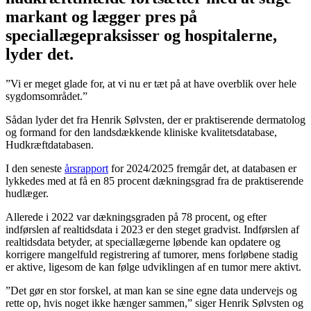
markant og lægger pres på
speciallægepraksisser og hospitalerne,
lyder det.
”Vi er meget glade for, at vi nu er tæt på at have overblik over hele
sygdomsområdet.”
Sådan lyder det fra Henrik Sølvsten, der er praktiserende dermatolog
og formand for den landsdækkende kliniske kvalitetsdatabase,
Hudkræftdatabasen.
I den seneste
årsrapport
for 2024/2025 fremgår det, at databasen er
lykkedes med at få en 85 procent dækningsgrad fra de praktiserende
hudlæger.
Allerede i 2022 var dækningsgraden på 78 procent, og efter
indførslen af realtidsdata i 2023 er den steget gradvist. Indførslen af
realtidsdata betyder, at speciallægerne løbende kan opdatere og
korrigere mangelfuld registrering af tumorer, mens forløbene stadig
er aktive, ligesom de kan følge udviklingen af en tumor mere aktivt.
”Det gør en stor forskel, at man kan se sine egne data undervejs og
rette op, hvis noget ikke hænger sammen,” siger Henrik Sølvsten og