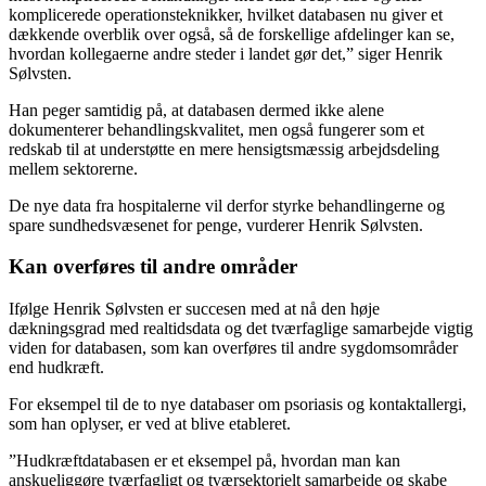
komplicerede operationsteknikker, hvilket databasen nu giver et
dækkende overblik over også, så de forskellige afdelinger kan se,
hvordan kollegaerne andre steder i landet gør det,” siger Henrik
Sølvsten.
Han peger samtidig på, at databasen dermed ikke alene
dokumenterer behandlingskvalitet, men også fungerer som et
redskab til at understøtte en mere hensigtsmæssig arbejdsdeling
mellem sektorerne.
De nye data fra hospitalerne vil derfor styrke behandlingerne og
spare sundhedsvæsenet for penge, vurderer Henrik Sølvsten.
Kan overføres til andre områder
Ifølge Henrik Sølvsten er succesen med at nå den høje
dækningsgrad med realtidsdata og det tværfaglige samarbejde vigtig
viden for databasen, som kan overføres til andre sygdomsområder
end hudkræft.
For eksempel til de to nye databaser om psoriasis og kontaktallergi,
som han oplyser, er ved at blive etableret.
”Hudkræftdatabasen er et eksempel på, hvordan man kan
anskueliggøre tværfagligt og tværsektorielt samarbejde og skabe