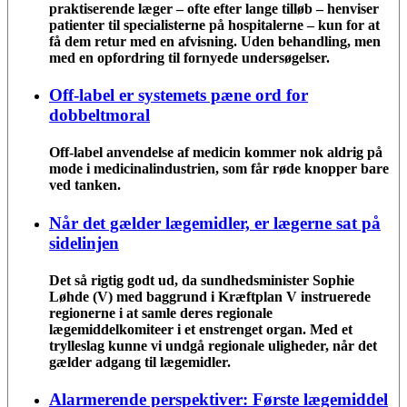
praktiserende læger – ofte efter lange tilløb – henviser
patienter til specialisterne på hospitalerne – kun for at
få dem retur med en afvisning. Uden behandling, men
med en opfordring til fornyede undersøgelser.
Off-label er systemets pæne ord for
dobbeltmoral
Off-label anvendelse af medicin kommer nok aldrig på
mode i medicinalindustrien, som får røde knopper bare
ved tanken.
Når det gælder lægemidler, er lægerne sat på
sidelinjen
Det så rigtig godt ud, da sundhedsminister Sophie
Løhde (V) med baggrund i Kræftplan V instruerede
regionerne i at samle deres regionale
lægemiddelkomiteer i et enstrenget organ. Med et
trylleslag kunne vi undgå regionale uligheder, når det
gælder adgang til lægemidler.
Alarmerende perspektiver: Første lægemiddel