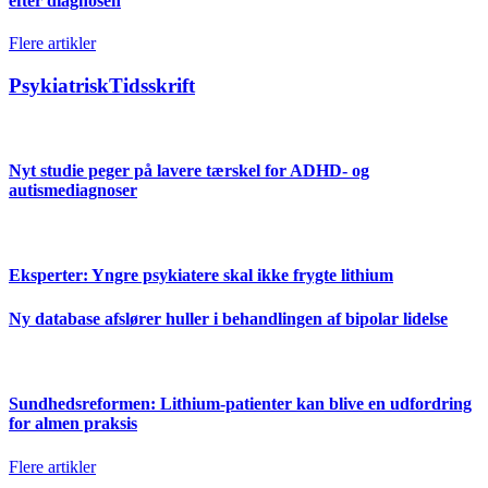
efter diagnosen
Flere artikler
PsykiatriskTidsskrift
Nyt studie peger på lavere tærskel for ADHD- og
autismediagnoser
Eksperter: Yngre psykiatere skal ikke frygte lithium
Ny database afslører huller i behandlingen af bipolar lidelse
Sundhedsreformen: Lithium-patienter kan blive en udfordring
for almen praksis
Flere artikler