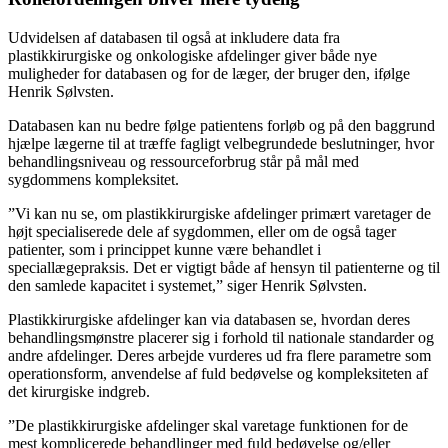
Udvidelsen af databasen til også at inkludere data fra
plastikkirurgiske og onkologiske afdelinger giver både nye
muligheder for databasen og for de læger, der bruger den, ifølge
Henrik Sølvsten.
Databasen kan nu bedre følge patientens forløb og på den baggrund
hjælpe lægerne til at træffe fagligt velbegrundede beslutninger, hvor
behandlingsniveau og ressourceforbrug står på mål med
sygdommens kompleksitet.
”Vi kan nu se, om plastikkirurgiske afdelinger primært varetager de
højt specialiserede dele af sygdommen, eller om de også tager
patienter, som i princippet kunne være behandlet i
speciallægepraksis. Det er vigtigt både af hensyn til patienterne og til
den samlede kapacitet i systemet,” siger Henrik Sølvsten.
Plastikkirurgiske afdelinger kan via databasen se, hvordan deres
behandlingsmønstre placerer sig i forhold til nationale standarder og
andre afdelinger. Deres arbejde vurderes ud fra flere parametre som
operationsform, anvendelse af fuld bedøvelse og kompleksiteten af
det kirurgiske indgreb.
”De plastikkirurgiske afdelinger skal varetage funktionen for de
mest komplicerede behandlinger med fuld bedøvelse og/eller