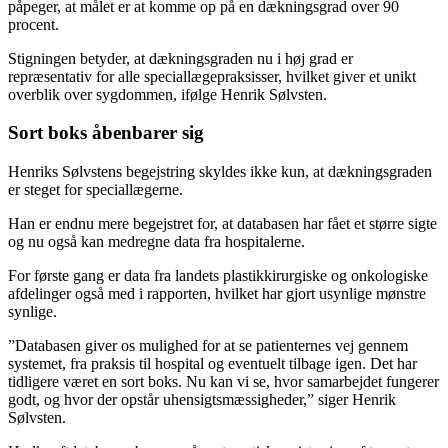
påpeger, at målet er at komme op på en dækningsgrad over 90
procent.
Stigningen betyder, at dækningsgraden nu i høj grad er
repræsentativ for alle speciallægepraksisser, hvilket giver et unikt
overblik over sygdommen, ifølge Henrik Sølvsten.
Sort boks åbenbarer sig
Henriks Sølvstens begejstring skyldes ikke kun, at dækningsgraden
er steget for speciallægerne.
Han er endnu mere begejstret for, at databasen har fået et større sigte
og nu også kan medregne data fra hospitalerne.
For første gang er data fra landets plastikkirurgiske og onkologiske
afdelinger også med i rapporten, hvilket har gjort usynlige mønstre
synlige.
”Databasen giver os mulighed for at se patienternes vej gennem
systemet, fra praksis til hospital og eventuelt tilbage igen. Det har
tidligere været en sort boks. Nu kan vi se, hvor samarbejdet fungerer
godt, og hvor der opstår uhensigtsmæssigheder,” siger Henrik
Sølvsten.