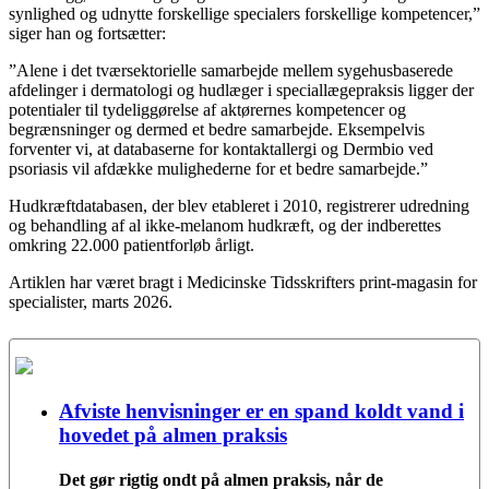
synlighed og udnytte forskellige specialers forskellige kompetencer,”
siger han og fortsætter:
”Alene i det tværsektorielle samarbejde mellem sygehusbaserede
afdelinger i dermatologi og hudlæger i speciallægepraksis ligger der
potentialer til tydeliggørelse af aktørernes kompetencer og
begrænsninger og dermed et bedre samarbejde. Eksempelvis
forventer vi, at databaserne for kontaktallergi og Dermbio ved
psoriasis vil afdække mulighederne for et bedre samarbejde.”
Hudkræftdatabasen, der blev etableret i 2010, registrerer udredning
og behandling af al ikke-melanom hudkræft, og der indberettes
omkring 22.000 patientforløb årligt.
Artiklen har været bragt i Medicinske Tidsskrifters print-magasin for
specialister, marts 2026.
Afviste henvisninger er en spand koldt vand i
hovedet på almen praksis
Det gør rigtig ondt på almen praksis, når de