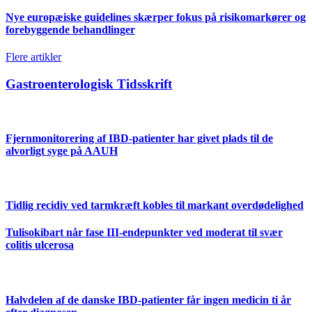
Nye europæiske guidelines skærper fokus på risikomarkører og
forebyggende behandlinger
Flere artikler
Gastroenterologisk Tidsskrift
Fjernmonitorering af IBD-patienter har givet plads til de
alvorligt syge på AAUH
Tidlig recidiv ved tarmkræft kobles til markant overdødelighed
Tulisokibart når fase III-endepunkter ved moderat til svær
colitis ulcerosa
Halvdelen af de danske IBD-patienter får ingen medicin ti år