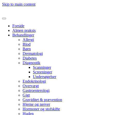
Skip to main content
Forside
Almen praksis
Behandlinger
Allergi
Blod
Børn
Dermatologi
Diabetes
Diagnostik
Scanninger
Screeninger
Undersøgelser
Endokrinologi
Overvægt
Gastroenterologi
Gigt
Graviditet & prævention
Hjerne og nerver
Hormoner og stofskifte
Huden