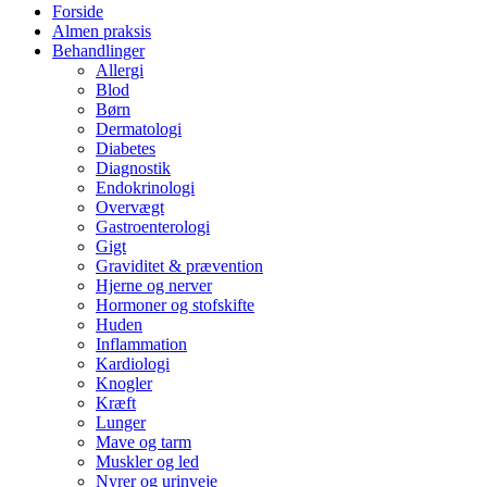
Forside
Almen praksis
Behandlinger
Allergi
Blod
Børn
Dermatologi
Diabetes
Diagnostik
Endokrinologi
Overvægt
Gastroenterologi
Gigt
Graviditet & prævention
Hjerne og nerver
Hormoner og stofskifte
Huden
Inflammation
Kardiologi
Knogler
Kræft
Lunger
Mave og tarm
Muskler og led
Nyrer og urinveje