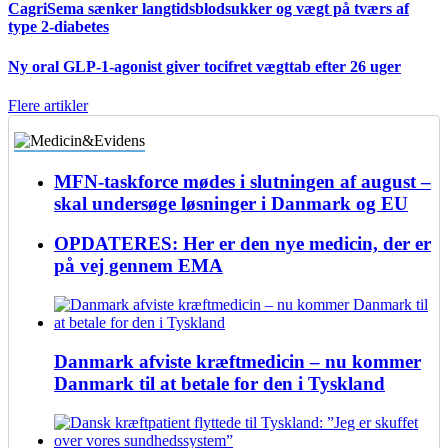
CagriSema sænker langtidsblodsukker og vægt på tværs af
type 2-diabetes
Ny oral GLP-1-agonist giver tocifret vægttab efter 26 uger
Flere artikler
MFN-taskforce mødes i slutningen af august –
skal undersøge løsninger i Danmark og EU
OPDATERES: Her er den nye medicin, der er
på vej gennem EMA
Danmark afviste kræftmedicin – nu kommer
Danmark til at betale for den i Tyskland