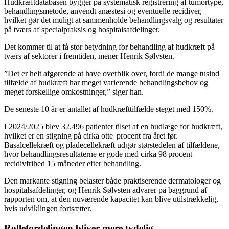
Hudkræftdatabasen bygger på systematisk registrering af tumortype,
behandlingsmetode, anvendt anæstesi og eventuelle recidiver,
hvilket gør det muligt at sammenholde behandlingsvalg og resultater
på tværs af specialpraksis og hospitalsafdelinger.
Det kommer til at få stor betydning for behandling af hudkræft på
tværs af sektorer i fremtiden, mener Henrik Sølvsten.
”Det er helt afgørende at have overblik over, fordi de mange tusind
tilfælde af hudkræft har meget varierende behandlingsbehov og
meget forskellige omkostninger,” siger han.
De seneste 10 år er antallet af hudkræfttilfælde steget med 150%.
I 2024/2025 blev 32.496 patienter tilset af en hudlæge for hudkræft,
hvilket er en stigning på cirka otte procent fra året før.
Basalcellekræft og pladecellekræft udgør størstedelen af tilfældene,
hvor behandlingsresultaterne er gode med cirka 98 procent
recidivfrihed 15 måneder efter behandling.
Den markante stigning belaster både praktiserende dermatologer og
hospitalsafdelinger, og Henrik Sølvsten advarer på baggrund af
rapporten om, at den nuværende kapacitet kan blive utilstrækkelig,
hvis udviklingen fortsætter.
Rollefordelingen bliver mere tydelig