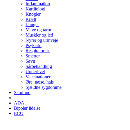
Inflammation
Kardiologi
Knogler
Kræft
Lunger
Mave og tarm
Muskler og led
Nyrer og urinveje
Psykiatri
Respiratorisk
Smerter
Søvn
Sårbehandling
Underlivet
Vaccinationer
Øre, næse, hals
Sjældne sygdomme
Samfund
ADA
Bipolar lidelse
ECO