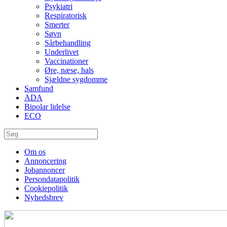
Psykiatri
Respiratorisk
Smerter
Søvn
Sårbehandling
Underlivet
Vaccinationer
Øre, næse, hals
Sjældne sygdomme
Samfund
ADA
Bipolar lidelse
ECO
Om os
Annoncering
Jobannoncer
Persondatapolitik
Cookiepolitik
Nyhedsbrev