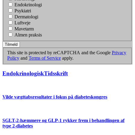
Endokrinologi
Psykiatri
Dermatologi
Luftveje
Mavetarm
Almen praksis
Tilmeld
This site is protected by reCAPTCHA and the Google
Privacy
Policy
and
Terms of Service
apply.
EndokrinologiskTidsskrift
Vilde vægttabsresultater i fokus på diabeteskongres
SGLT-2-hæmmere og GLP-1 rykker frem i behandlingen af
type 2-diabetes