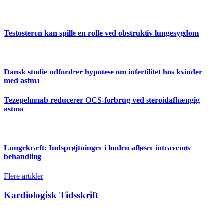
Testosteron kan spille en rolle ved obstruktiv lungesygdom
Dansk studie udfordrer hypotese om infertilitet hos kvinder
med astma
Tezepelumab reducerer OCS-forbrug ved steroidafhængig
astma
Lungekræft: Indsprøjtninger i huden afløser intravenøs
behandling
Flere artikler
Kardiologisk Tidsskrift