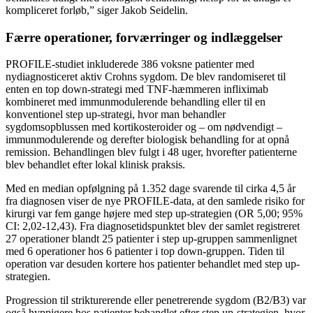
kompliceret forløb,” siger Jakob Seidelin.
Færre operationer, forværringer og indlæggelser
PROFILE-studiet inkluderede 386 voksne patienter med
nydiagnosticeret aktiv Crohns sygdom. De blev randomiseret til
enten en top down-strategi med TNF-hæmmeren infliximab
kombineret med immunmodulerende behandling eller til en
konventionel step up-strategi, hvor man behandler
sygdomsopblussen med kortikosteroider og – om nødvendigt –
immunmodulerende og derefter biologisk behandling for at opnå
remission. Behandlingen blev fulgt i 48 uger, hvorefter patienterne
blev behandlet efter lokal klinisk praksis.
Med en median opfølgning på 1.352 dage svarende til cirka 4,5 år
fra diagnosen viser de nye PROFILE-data, at den samlede risiko for
kirurgi var fem gange højere med step up-strategien (OR 5,00; 95%
CI: 2,02-12,43). Fra diagnosetidspunktet blev der samlet registreret
27 operationer blandt 25 patienter i step up-gruppen sammenlignet
med 6 operationer hos 6 patienter i top down-gruppen. Tiden til
operation var desuden kortere hos patienter behandlet med step up-
strategien.
Progression til strikturerende eller penetrerende sygdom (B2/B3) var
også hyppigere hos patienter behandlet efter step up-strategien, hvor