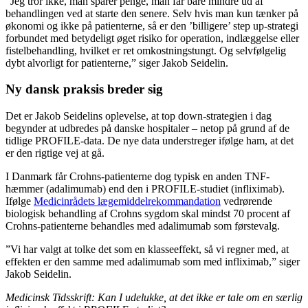
”Jeg tror ikke, man sparer penge, man får bare mindre ud af
behandlingen ved at starte den senere. Selv hvis man kun tænker på
økonomi og ikke på patienterne, så er den ’billigere’ step up-strategi
forbundet med betydeligt øget risiko for operation, indlæggelse eller
fistelbehandling, hvilket er ret omkostningstungt. Og selvfølgelig
dybt alvorligt for patienterne,” siger Jakob Seidelin.
Ny dansk praksis breder sig
Det er Jakob Seidelins oplevelse, at top down-strategien i dag
begynder at udbredes på danske hospitaler – netop på grund af de
tidlige PROFILE-data. De nye data understreger ifølge ham, at det
er den rigtige vej at gå.
I Danmark får Crohns-patienterne dog typisk en anden TNF-
hæmmer (adalimumab) end den i PROFILE-studiet (infliximab).
Ifølge
Medicinrådets lægemiddelrekommandation
vedrørende
biologisk behandling af Crohns sygdom skal mindst 70 procent af
Crohns-patienterne behandles med adalimumab som førstevalg.
”Vi har valgt at tolke det som en klasseeffekt, så vi regner med, at
effekten er den samme med adalimumab som med infliximab,” siger
Jakob Seidelin.
Medicinsk Tidsskrift: Kan I udelukke, at det ikke er tale om en særlig