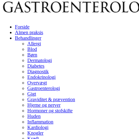
Forside
Almen praksis
Behandlinger
Allergi
Blod
Børn
Dermatologi
Diabetes
Diagnostik
Endokrinologi
Overvægt
Gastroenterologi
Gigt
Graviditet & prævention
Hjerne og nerver
Hormoner og stofskifte
Huden
Inflammation
Kardiologi
Knogler
Kræft