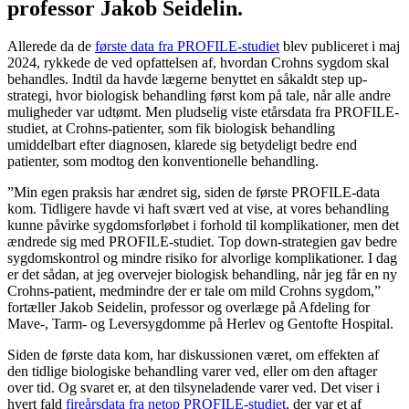
professor Jakob Seidelin.
Allerede da de
første data fra PROFILE-studiet
blev publiceret i maj
2024, rykkede de ved opfattelsen af, hvordan Crohns sygdom skal
behandles. Indtil da havde lægerne benyttet en såkaldt step up-
strategi, hvor biologisk behandling først kom på tale, når alle andre
muligheder var udtømt. Men pludselig viste etårsdata fra PROFILE-
studiet, at Crohns-patienter, som fik biologisk behandling
umiddelbart efter diagnosen, klarede sig betydeligt bedre end
patienter, som modtog den konventionelle behandling.
”Min egen praksis har ændret sig, siden de første PROFILE-data
kom. Tidligere havde vi haft svært ved at vise, at vores behandling
kunne påvirke sygdomsforløbet i forhold til komplikationer, men det
ændrede sig med PROFILE-studiet. Top down-strategien gav bedre
sygdomskontrol og mindre risiko for alvorlige komplikationer. I dag
er det sådan, at jeg overvejer biologisk behandling, når jeg får en ny
Crohns-patient, medmindre der er tale om mild Crohns sygdom,”
fortæller Jakob Seidelin, professor og overlæge på Afdeling for
Mave-, Tarm- og Leversygdomme på Herlev og Gentofte Hospital.
Siden de første data kom, har diskussionen været, om effekten af
den tidlige biologiske behandling varer ved, eller om den aftager
over tid. Og svaret er, at den tilsyneladende varer ved. Det viser i
hvert fald
fireårsdata fra netop PROFILE-studiet
, der var et af