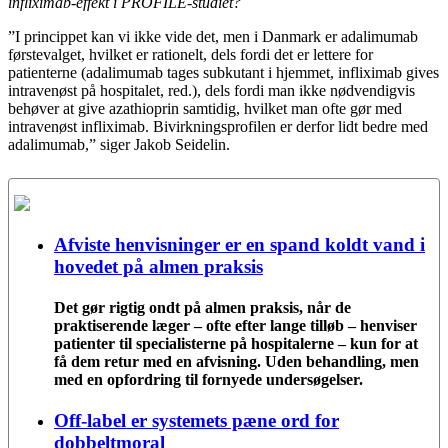
infliximab-effekt i PROFILE-studiet?
”I princippet kan vi ikke vide det, men i Danmark er adalimumab
førstevalget, hvilket er rationelt, dels fordi det er lettere for
patienterne (adalimumab tages subkutant i hjemmet, infliximab gives
intravenøst på hospitalet, red.), dels fordi man ikke nødvendigvis
behøver at give azathioprin samtidig, hvilket man ofte gør med
intravenøst infliximab. Bivirkningsprofilen er derfor lidt bedre med
adalimumab,” siger Jakob Seidelin.
Afviste henvisninger er en spand koldt vand i
hovedet på almen praksis
Det gør rigtig ondt på almen praksis, når de
praktiserende læger – ofte efter lange tilløb – henviser
patienter til specialisterne på hospitalerne – kun for at
få dem retur med en afvisning. Uden behandling, men
med en opfordring til fornyede undersøgelser.
Off-label er systemets pæne ord for
dobbeltmoral