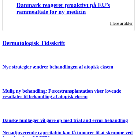
Danmark reagerer proaktivt på EU’s
rammeaftale for ny medicin
Flere artikler
Dermatologisk Tidsskrift
Nye strategier ændrer behandlingen af atopisk eksem
Mulig ny behandling: Fæcestransplantation viser lovende
resultater til behandling af atopisk eksem
Danske hudlæger vil gøre op med trial and error-behandling
Neoadjuverende capecitabin kan få tumorer til at skrumpe ved