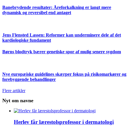
Banebrydende resultater: Åreforkalkning er langt mere
dynamisk og reversibel end antaget
Jens Flensted Lassen: Reformer kan underminere dele af det
kardiologiske fundament
Børns blodtryk bærer genetiske spor af mulig senere sygdom
Nye europæiske guidelines skærper fokus på risikomarkører og
forebyggende behandlinger
Flere artikler
Nyt om navne
Herlev får lærestolsprofessor i dermatologi