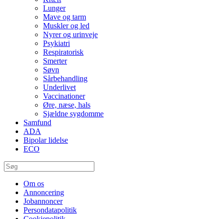
Lunger
Mave og tarm
Muskler og led
Nyrer og urinveje
Psykiatri
Respiratorisk
Smerter
Søvn
Sårbehandling
Underlivet
Vaccinationer
Øre, næse, hals
Sjældne sygdomme
Samfund
ADA
Bipolar lidelse
ECO
Om os
Annoncering
Jobannoncer
Persondatapolitik
Cookiepolitik