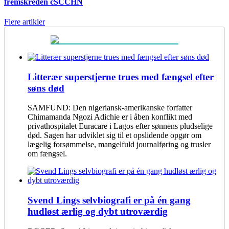
fremskreden cSCCHN
Flere artikler
Litterær superstjerne trues med fængsel efter
søns død
SAMFUND: Den nigeriansk-amerikanske forfatter
Chimamanda Ngozi Adichie er i åben konflikt med
privathospitalet Euracare i Lagos efter sønnens pludselige
død. Sagen har udviklet sig til et opslidende opgør om
lægelig forsømmelse, mangelfuld journalføring og trusler
om fængsel.
Svend Lings selvbiografi er på én gang
hudløst ærlig og dybt utroværdig