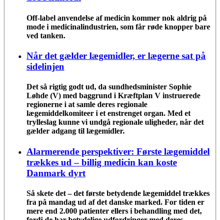
Off-label anvendelse af medicin kommer nok aldrig på
mode i medicinalindustrien, som får røde knopper bare
ved tanken.
Når det gælder lægemidler, er lægerne sat på
sidelinjen
Det så rigtig godt ud, da sundhedsminister Sophie
Løhde (V) med baggrund i Kræftplan V instruerede
regionerne i at samle deres regionale
lægemiddelkomiteer i et enstrenget organ. Med et
trylleslag kunne vi undgå regionale uligheder, når det
gælder adgang til lægemidler.
Alarmerende perspektiver: Første lægemiddel
trækkes ud – billig medicin kan koste
Danmark dyrt
Så skete det – det første betydende lægemiddel trækkes
fra på mandag ud af det danske marked. For tiden er
mere end 2.000 patienter ellers i behandling med det,
fordi de har betydelige udfordringer med deres