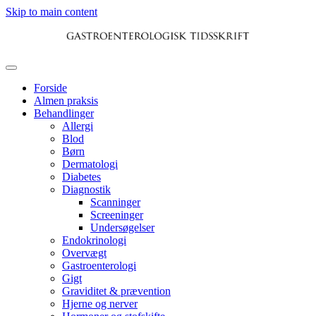
Skip to main content
Forside
Almen praksis
Behandlinger
Allergi
Blod
Børn
Dermatologi
Diabetes
Diagnostik
Scanninger
Screeninger
Undersøgelser
Endokrinologi
Overvægt
Gastroenterologi
Gigt
Graviditet & prævention
Hjerne og nerver