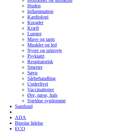
Hormoner og stofskifte
Huden
Inflammation
Kardiologi
Knogler
Kræft
Lunger
Mave og tarm
Muskler og led
Nyrer og urinveje
Psykiatri
Respiratorisk
Smerter
Søvn
Sårbehandling
Underlivet
Vaccinationer
Øre, næse, hals
Sjældne sygdomme
Samfund
ADA
Bipolar lidelse
ECO