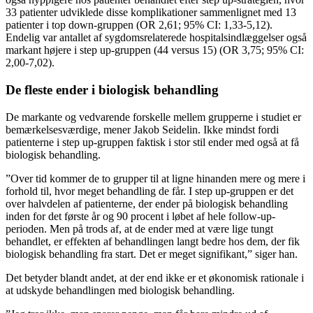
33 patienter udviklede disse komplikationer sammenlignet med 13
patienter i top down-gruppen (OR 2,61; 95% CI: 1,33-5,12).
Endelig var antallet af sygdomsrelaterede hospitalsindlæggelser også
markant højere i step up-gruppen (44 versus 15) (OR 3,75; 95% CI:
2,00-7,02).
De fleste ender i biologisk behandling
De markante og vedvarende forskelle mellem grupperne i studiet er
bemærkelsesværdige, mener Jakob Seidelin. Ikke mindst fordi
patienterne i step up-gruppen faktisk i stor stil ender med også at få
biologisk behandling.
”Over tid kommer de to grupper til at ligne hinanden mere og mere i
forhold til, hvor meget behandling de får. I step up-gruppen er det
over halvdelen af patienterne, der ender på biologisk behandling
inden for det første år og 90 procent i løbet af hele follow-up-
perioden. Men på trods af, at de ender med at være lige tungt
behandlet, er effekten af behandlingen langt bedre hos dem, der fik
biologisk behandling fra start. Det er meget signifikant,” siger han.
Det betyder blandt andet, at der end ikke er et økonomisk rationale i
at udskyde behandlingen med biologisk behandling.