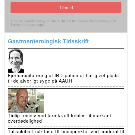
Tilmeld
This site is protected by reCAPTCHA and the Google
Privacy Policy
and
Terms of Service
apply.
Gastroenterologisk Tidsskrift
Fjernmonitorering af IBD-patienter har givet plads
til de alvorligt syge på AAUH
Tidlig recidiv ved tarmkræft kobles til markant
overdødelighed
Tulisokibart når fase III-endepunkter ved moderat til