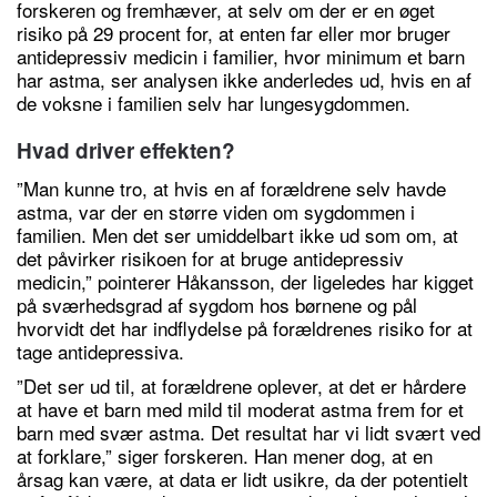
forskeren og fremhæver, at selv om der er en øget
risiko på 29 procent for, at enten far eller mor bruger
antidepressiv medicin i familier, hvor minimum et barn
har astma, ser analysen ikke anderledes ud, hvis en af
de voksne i familien selv har lungesygdommen.
Hvad driver effekten?
”Man kunne tro, at hvis en af forældrene selv havde
astma, var der en større viden om sygdommen i
familien. Men det ser umiddelbart ikke ud som om, at
det påvirker risikoen for at bruge antidepressiv
medicin,” pointerer Håkansson, der ligeledes har kigget
på sværhedsgrad af sygdom hos børnene og pål
hvorvidt det har indflydelse på forældrenes risiko for at
tage antidepressiva.
”Det ser ud til, at forældrene oplever, at det er hårdere
at have et barn med mild til moderat astma frem for et
barn med svær astma. Det resultat har vi lidt svært ved
at forklare,” siger forskeren. Han mener dog, at en
årsag kan være, at data er lidt usikre, da der potentielt