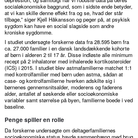
socialøkonomiske baggrund, som i sidste ende betyder,
at vi kan skille denne effekt fra og se, hvad der står
tilbage,” siger Kjell Håkansson og peger på, at psykisk
sygdom kan have en social slagside som andre
kroniske sygdomme.
I studiet undersøgte forskerne data fra 28.595 børn fra
ca. 27.000 familier i en dansk landsdækkende kohorte
af børn i alderen 2 til 17 år. Disse indløste alle minimum
recept på 2 inhalatorer med inhalerede kortikosteroider
(ICS) i 2015. I studiet blev astmafamilierne matchet 1:1
med kontrolfamilier med børn uden astma, sådan at
case- og kontrolfamilierne hverken adskilte sig i
børnenes gennemsnitsalder, moderens og faderens
alder, antallet af søskende eller socioøkonomiske
variabler samt størrelse på byen, familierne boede i ved
baseline.
Penge spiller en rolle
Da forskerne undersøgte om deltagerfamiliernes
socioøkonomiske status havde sammenhæng med brug