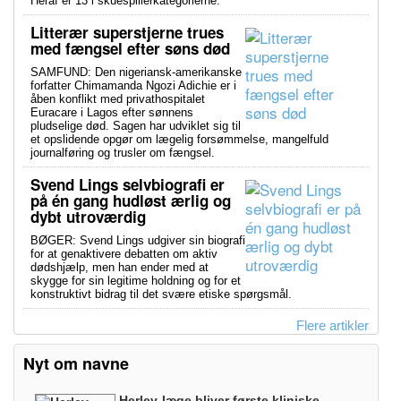
Heraf er 13 i skuespillerkategorierne.
Litterær superstjerne trues
med fængsel efter søns død
SAMFUND: Den nigeriansk-amerikanske
forfatter Chimamanda Ngozi Adichie er i
åben konflikt med privathospitalet
Euracare i Lagos efter sønnens
pludselige død. Sagen har udviklet sig til
et opslidende opgør om lægelig forsømmelse, mangelfuld
journalføring og trusler om fængsel.
Svend Lings selvbiografi er
på én gang hudløst ærlig og
dybt utroværdig
BØGER: Svend Lings udgiver sin biografi
for at genaktivere debatten om aktiv
dødshjælp, men han ender med at
skygge for sin legitime holdning og for et
konstruktivt bidrag til det svære etiske spørgsmål.
Flere artikler
Nyt om navne
Herlev-læge bliver første kliniske