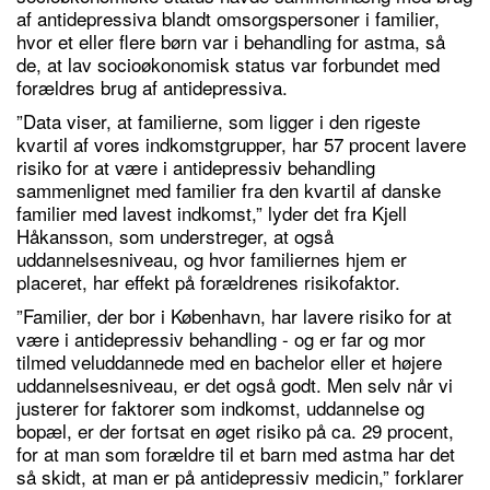
af antidepressiva blandt omsorgspersoner i familier,
hvor et eller flere børn var i behandling for astma, så
de, at lav socioøkonomisk status var forbundet med
forældres brug af antidepressiva.
”Data viser, at familierne, som ligger i den rigeste
kvartil af vores indkomstgrupper, har 57 procent lavere
risiko for at være i antidepressiv behandling
sammenlignet med familier fra den kvartil af danske
familier med lavest indkomst,” lyder det fra Kjell
Håkansson, som understreger, at også
uddannelsesniveau, og hvor familiernes hjem er
placeret, har effekt på forældrenes risikofaktor.
”Familier, der bor i København, har lavere risiko for at
være i antidepressiv behandling - og er far og mor
tilmed veluddannede med en bachelor eller et højere
uddannelsesniveau, er det også godt. Men selv når vi
justerer for faktorer som indkomst, uddannelse og
bopæl, er der fortsat en øget risiko på ca. 29 procent,
for at man som forældre til et barn med astma har det
så skidt, at man er på antidepressiv medicin,” forklarer