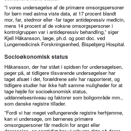
”I vores undersøgelse af de primære omsorgspersoner
for børn med astma viste data, at 17 procent blandt
mor, far, stedmor eller -far tager antidepressiv medicin,
mens 14 procent af de voksne omsorgspersoner i
kontrolgruppen var i antidepressiv behandling,” siger
Kjell Håkansson, læge, ph.d. og post doc. ved
Lungemedicinsk Forskningsenhed, Bispebjerg Hospital.
Socioøkonomisk status
Håkansson, der har stået i spidsen for undersøgelsen,
peger på, at tidligere tilsvarende undersøgelser har
taget afsæt i det, forældrene selv har rapporteret, og
tidligere studier har ikke haft samme muligheder for at
tage højde for socioøkonomisk status,
uddannelsesniveau og faktorer som boligområde mm.,
som danske registre tillader.
”Fordi vi har meget velfungerende registre herhjemme,
kan vi undersøge, om børnenes primære
omsorgspersoner får medicin for angst eller
depression, og samtidigt har vi robuste data på deres