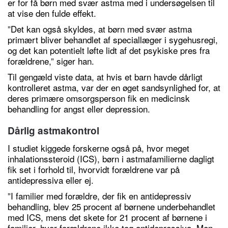
er for få børn med svær astma med i undersøgelsen til
at vise den fulde effekt.
”Det kan også skyldes, at børn med svær astma
primært bliver behandlet af speciallæger i sygehusregi,
og det kan potentielt løfte lidt af det psykiske pres fra
forældrene,” siger han.
Til gengæld viste data, at hvis et barn havde dårligt
kontrolleret astma, var der en øget sandsynlighed for, at
deres primære omsorgsperson fik en medicinsk
behandling for angst eller depression.
Dårlig astmakontrol
I studiet kiggede forskerne også på, hvor meget
inhalationssteroid (ICS), børn i astmafamilierne dagligt
fik set i forhold til, hvorvidt forældrene var på
antidepressiva eller ej.
”I familier med forældre, der fik en antidepressiv
behandling, blev 25 procent af børnene underbehandlet
med ICS, mens det skete for 21 procent af børnene i
familier, hvor forældrene ikke tog antidepressiva. Men