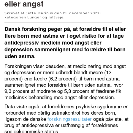
eller angst
Skrevet af Jette Marinus den
19. december 2023
i
kategorien
Lunger og luftveje
.
Dansk forskning peger på, at forældre til et eller
flere børn med astma er i øget risiko for at tage
antidepressiv medicin mod angst eller
depression sammenlignet med forældre til børn
uden astma.
Forskningen viser desuden, at medicinering mod angst
og depression er mere udbredt blandt mødre (12
procent) end fædre (6,2 procent) til børn med astma
sammenlignet med forældre til børn uden astma, hvor
9,3 procent af mødrene og 5,3 procent af fædrene fik
medicinsk behandling mod angst eller depression.
Data viste også, at forældrenes psykiske sygdomme er
forbundet med dårlig astmakontrol hos deres børn,
ligesom de danske
forskningsresultater
også påviste, at
brug af antidepressiva er uafhængig af forældrenes
socioøkonomiske status.