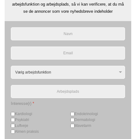
arbejdsfunktion og arbejdsplads, så vi kan verificere, at du må
se de annoncer som vore nyhedsbreve indeholder
Interesse(r)
*
Kardiologi
Endokrinologi
Psykiatri
Dermatologi
Luftveje
Mavetarm
Almen praksis