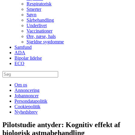
Respiratorisk
Smerter
Søvn
Sårbehandling
Underlivet
Vaccinationer
Øre, næse, hals
Sjældne sygdomme
Samfund
ADA
Bipolar lidelse
ECO
Om os
Annoncering
Jobannoncer
Persondatapolitik
Cookiepolitik
Nyhedsbrev
Pilotstudie antyder: Kognitiv effekt af
biologisk astmabehandling