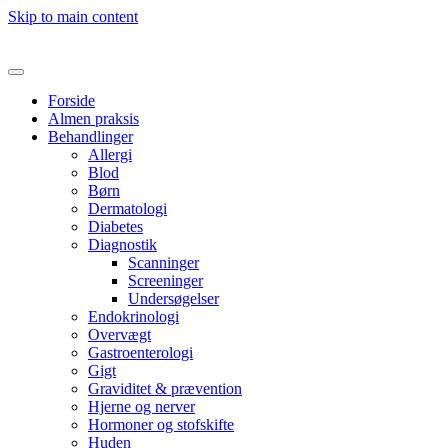
Skip to main content
Forside
Almen praksis
Behandlinger
Allergi
Blod
Børn
Dermatologi
Diabetes
Diagnostik
Scanninger
Screeninger
Undersøgelser
Endokrinologi
Overvægt
Gastroenterologi
Gigt
Graviditet & prævention
Hjerne og nerver
Hormoner og stofskifte
Huden