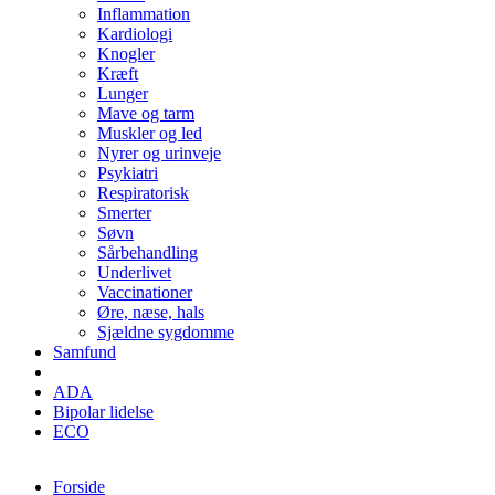
Inflammation
Kardiologi
Knogler
Kræft
Lunger
Mave og tarm
Muskler og led
Nyrer og urinveje
Psykiatri
Respiratorisk
Smerter
Søvn
Sårbehandling
Underlivet
Vaccinationer
Øre, næse, hals
Sjældne sygdomme
Samfund
ADA
Bipolar lidelse
ECO
Forside