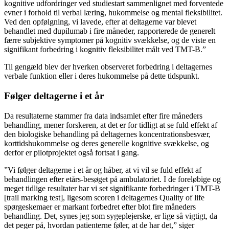
kognitive udfordringer ved studiestart sammenlignet med forventede
evner i forhold til verbal læring, hukommelse og mental fleksibilitet.
Ved den opfølgning, vi lavede, efter at deltagerne var blevet
behandlet med dupilumab i fire måneder, rapporterede de generelt
færre subjektive symptomer på kognitiv svækkelse, og de viste en
signifikant forbedring i kognitiv fleksibilitet målt ved TMT-B.”
Til gengæld blev der hverken observeret forbedring i deltagernes
verbale funktion eller i deres hukommelse på dette tidspunkt.
Følger deltagerne i et år
Da resultaterne stammer fra data indsamlet efter fire måneders
behandling, mener forskeren, at det er for tidligt at se fuld effekt af
den biologiske behandling på deltagernes koncentrationsbesvær,
korttidshukommelse og deres generelle kognitive svækkelse, og
derfor er pilotprojektet også fortsat i gang.
”Vi følger deltagerne i et år og håber, at vi vil se fuld effekt af
behandlingen efter etårs-besøget på ambulatoriet. I de foreløbige og
meget tidlige resultater har vi set signifikante forbedringer i TMT-B
[trail marking test], ligesom scoren i deltagernes Quality of life
spørgeskemaer er markant forbedret efter blot fire måneders
behandling. Det, synes jeg som sygeplejerske, er lige så vigtigt, da
det peger på, hvordan patienterne føler, at de har det,” siger