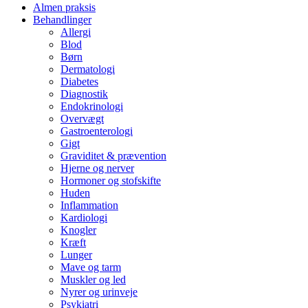
Almen praksis
Behandlinger
Allergi
Blod
Børn
Dermatologi
Diabetes
Diagnostik
Endokrinologi
Overvægt
Gastroenterologi
Gigt
Graviditet & prævention
Hjerne og nerver
Hormoner og stofskifte
Huden
Inflammation
Kardiologi
Knogler
Kræft
Lunger
Mave og tarm
Muskler og led
Nyrer og urinveje
Psykiatri