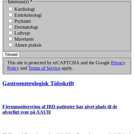
Interesse(r)
*
Kardiologi
Endokrinologi
Psykiatri
Dermatologi
Luftveje
Mavetarm
Almen praksis
Tilmeld
This site is protected by reCAPTCHA and the Google
Privacy
Policy
and
Terms of Service
apply.
Gastroenterologisk Tidsskrift
Fjernmonitorering af IBD-patienter har givet plads til de
alvorligt syge på AAUH