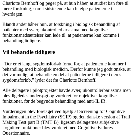
Charlotte Bernhoff og peger på, at hun håber, at studiet kan føre til
mere forskning, som i sidste ende kan hjælpe patienterne i
hverdagen.
Blandt andet håber hun, at forskning i biologisk behandling af
patienter med svær, ukontrollerbar astma med kognitive
funktionsnedsættelser kan lede til, at patienterne kan komme i
behandling tidligere.
Vil behandle tidligere
”Der er et langt sygdomsforløb forud for, at patienterne kommer i
behandling med biologisk medicin. Derfor kunne jeg godt ønske, at
det var muligt at behandle en del af patienterne tidligere i deres
sygdomsforløb,” lyder det fra Charlotte Bernhoff.
Alle deltagere i pilotprojektet havde svær, ukontrollerbar astma men
blev ligeledes undersøgt og vurderet for objektive, kognitive
funktioner, før de begyndte behandling med anti-IL4R.
Vurderingen blev foretaget ved hjælp af Screening for Cognitive
Impairment in the Psychiatry (SCIP) og den danske version af Trail
Making Test-part B (TMT-B), ligesom deltagernes subjektive
kognitive funktioner blev vurderet med Cognitive Failures
Questionnaire.