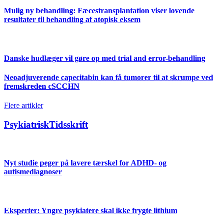
Mulig ny behandling: Fæcestransplantation viser lovende
resultater til behandling af atopisk eksem
Danske hudlæger vil gøre op med trial and error-behandling
Neoadjuverende capecitabin kan få tumorer til at skrumpe ved
fremskreden cSCCHN
Flere artikler
PsykiatriskTidsskrift
Nyt studie peger på lavere tærskel for ADHD- og
autismediagnoser
Eksperter: Yngre psykiatere skal ikke frygte lithium