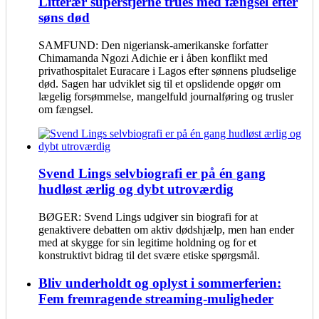
Litterær superstjerne trues med fængsel efter
søns død
SAMFUND: Den nigeriansk-amerikanske forfatter
Chimamanda Ngozi Adichie er i åben konflikt med
privathospitalet Euracare i Lagos efter sønnens pludselige
død. Sagen har udviklet sig til et opslidende opgør om
lægelig forsømmelse, mangelfuld journalføring og trusler
om fængsel.
Svend Lings selvbiografi er på én gang
hudløst ærlig og dybt utroværdig
BØGER: Svend Lings udgiver sin biografi for at
genaktivere debatten om aktiv dødshjælp, men han ender
med at skygge for sin legitime holdning og for et
konstruktivt bidrag til det svære etiske spørgsmål.
Bliv underholdt og oplyst i sommerferien:
Fem fremragende streaming-muligheder