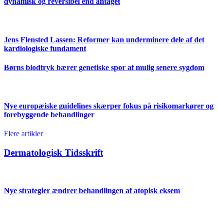
dynamisk og reversibel end antaget
Jens Flensted Lassen: Reformer kan underminere dele af det
kardiologiske fundament
Børns blodtryk bærer genetiske spor af mulig senere sygdom
Nye europæiske guidelines skærper fokus på risikomarkører og
forebyggende behandlinger
Flere artikler
Dermatologisk Tidsskrift
Nye strategier ændrer behandlingen af atopisk eksem