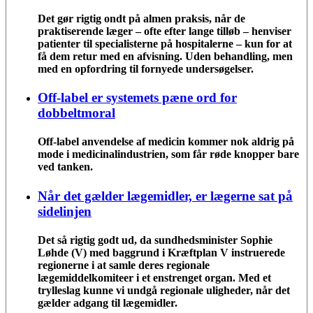
Det gør rigtig ondt på almen praksis, når de
praktiserende læger – ofte efter lange tilløb – henviser
patienter til specialisterne på hospitalerne – kun for at
få dem retur med en afvisning. Uden behandling, men
med en opfordring til fornyede undersøgelser.
Off-label er systemets pæne ord for
dobbeltmoral
Off-label anvendelse af medicin kommer nok aldrig på
mode i medicinalindustrien, som får røde knopper bare
ved tanken.
Når det gælder lægemidler, er lægerne sat på
sidelinjen
Det så rigtig godt ud, da sundhedsminister Sophie
Løhde (V) med baggrund i Kræftplan V instruerede
regionerne i at samle deres regionale
lægemiddelkomiteer i et enstrenget organ. Med et
trylleslag kunne vi undgå regionale uligheder, når det
gælder adgang til lægemidler.