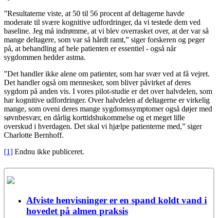
”Resultaterne viste, at 50 til 56 procent af deltagerne havde
moderate til svære kognitive udfordringer, da vi testede dem ved
baseline. Jeg må indrømme, at vi blev overrasket over, at der var så
mange deltagere, som var så hårdt ramt,” siger forskeren og peger
på, at behandling af hele patienten er essentiel - også når
sygdommen hedder astma.
”Det handler ikke alene om patienter, som har svær ved at få vejret.
Det handler også om mennesker, som bliver påvirket af deres
sygdom på anden vis. I vores pilot-studie er det over halvdelen, som
har kognitive udfordringer. Over halvdelen af deltagerne er virkelig
mange, som oveni deres mange sygdomssymptomer også døjer med
søvnbesvær, en dårlig korttidshukommelse og et meget lille
overskud i hverdagen. Det skal vi hjælpe patienterne med,” siger
Charlotte Bernhoff.
[1]
Endnu ikke publiceret.
Afviste henvisninger er en spand koldt vand i
hovedet på almen praksis