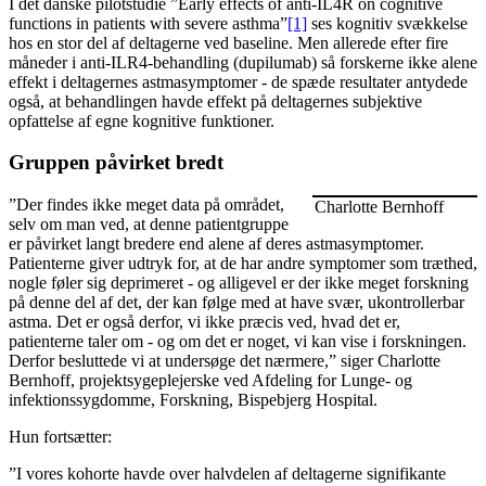
I det danske pilotstudie ”Early effects of anti-IL4R on cognitive
functions in patients with severe asthma”
[1]
ses kognitiv svækkelse
hos en stor del af deltagerne ved baseline. Men allerede efter fire
måneder i anti-ILR4-behandling (dupilumab) så forskerne ikke alene
effekt i deltagernes astmasymptomer - de spæde resultater antydede
også, at behandlingen havde effekt på deltagernes subjektive
opfattelse af egne kognitive funktioner.
Gruppen påvirket bredt
”Der findes ikke meget data på området,
Charlotte Bernhoff
selv om man ved, at denne patientgruppe
er påvirket langt bredere end alene af deres astmasymptomer.
Patienterne giver udtryk for, at de har andre symptomer som træthed,
nogle føler sig deprimeret - og alligevel er der ikke meget forskning
på denne del af det, der kan følge med at have svær, ukontrollerbar
astma. Det er også derfor, vi ikke præcis ved, hvad det er,
patienterne taler om - og om det er noget, vi kan vise i forskningen.
Derfor besluttede vi at undersøge det nærmere,” siger Charlotte
Bernhoff, projektsygeplejerske ved Afdeling for Lunge- og
infektionssygdomme, Forskning, Bispebjerg Hospital.
Hun fortsætter:
”I vores kohorte havde over halvdelen af deltagerne signifikante