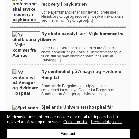
recovery i psykiatrien
Stine Bjerrum Møller er udnævnt til professor i
klinisk psykologi og recovery i psykiatrisk praksis
ved Institut for Psykologi på[…]
Ny chefbioanalytiker i Vejle kommer fra
Aarhus
Lene Sofia Sørensen skifter efter fire år som
chefbioanalytiker på Aarhus Universitetshospital
til en stilling som chefbioanalytiker i Klinisk
Patologi[…]
Ny centerchef på Amager og Hvidovre
Hospital
Anne-Marie Bergstrøm er udpeget som
centerchef for det nye Center for Borgernær
Sundhed på Amager og Hvidovre Hospital.
Sjællands Universitetshospital får
lærestolsprofessor i onkologi
Medicinsk Tidsskrift bruger cookies for at sikre dig den bedste
Julie Gehl tiltrådte 1. august som
oplevelse på vor hjemmeside.
Cookie politik
Persondatapolitik
lærestolsprofessor i klinisk onkologi ved Institut
for Klinisk Medicin på Københavns Universitet.
Forstået!