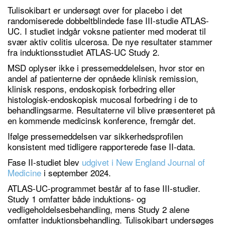
Tulisokibart er undersøgt over for placebo i det
randomiserede dobbeltblindede fase III-studie ATLAS-
UC. I studiet indgår voksne patienter med moderat til
svær aktiv colitis ulcerosa. De nye resultater stammer
fra induktionsstudiet ATLAS-UC Study 2.
MSD oplyser ikke i pressemeddelelsen, hvor stor en
andel af patienterne der opnåede klinisk remission,
klinisk respons, endoskopisk forbedring eller
histologisk-endoskopisk mucosal forbedring i de to
behandlingsarme. Resultaterne vil blive præsenteret på
en kommende medicinsk konference, fremgår det.
Ifølge pressemeddelsen var sikkerhedsprofilen
konsistent med tidligere rapporterede fase II-data.
Fase II-studiet blev
udgivet i New England Journal of
Medicine
i september 2024.
ATLAS-UC-programmet består af to fase III-studier.
Study 1 omfatter både induktions- og
vedligeholdelsesbehandling, mens Study 2 alene
omfatter induktionsbehandling. Tulisokibart undersøges