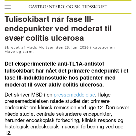
Skip to main content
Tulisokibart når fase III-
endepunkter ved moderat til
svær colitis ulcerosa
Skrevet af Mads Moltsen den
25. juni 2026
i kategorien
Mave og tarm
.
Det eksperimentelle anti-TL1A-antistof
tulisokibart har nået det primære endepunkt i et
fase III-induktionsstudie hos patienter med
moderat til svær aktiv colitis ulcerosa.
Det skriver MSD i en
pressemeddelelse
. Ifølge
pressemeddelelsen nåede studiet det primære
endepunkt om klinisk remission ved uge 12. Derudover
nåede studiet centrale sekundære endepunkter,
herunder endoskopisk forbedring, klinisk respons og
histologisk-endoskopisk mucosal forbedring ved uge
12.