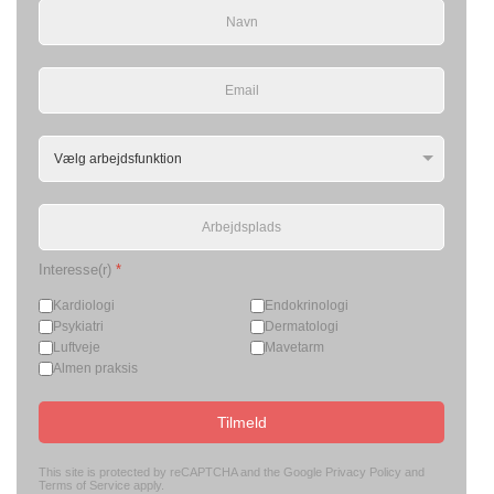
Interesse(r)
*
Kardiologi
Endokrinologi
Psykiatri
Dermatologi
Luftveje
Mavetarm
Almen praksis
Tilmeld
This site is protected by reCAPTCHA and the Google
Privacy Policy
and
Terms of Service
apply.