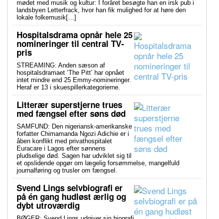
mødet med musik og kultur: I foråret besøgte han en irsk pub i
landsbyen Letterfrack, hvor han fik mulighed for at høre den
lokale folkemusik[…]
Hospitalsdrama opnår hele 25
nomineringer til central TV-
pris
STREAMING: Anden sæson af
hospitalsdramaet ‘The Pitt’ har opnået
intet mindre end 25 Emmy-nomineringer.
Heraf er 13 i skuespillerkategorierne.
Litterær superstjerne trues
med fængsel efter søns død
SAMFUND: Den nigeriansk-amerikanske
forfatter Chimamanda Ngozi Adichie er i
åben konflikt med privathospitalet
Euracare i Lagos efter sønnens
pludselige død. Sagen har udviklet sig til
et opslidende opgør om lægelig forsømmelse, mangelfuld
journalføring og trusler om fængsel.
Svend Lings selvbiografi er
på én gang hudløst ærlig og
dybt utroværdig
BØGER: Svend Lings udgiver sin biografi