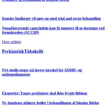
Danske hudlæger vil gøre op med trial and error-behandling
Neoadjuverende capecitabin kan få tumorer til at skrumpe ved
fremskreden cSCCHN
Flere artikler
PsykiatriskTidsskrift
Nyt studie peger på lavere tærskel for ADHD- og
autismediagnoser
Eksperter: Yngre psykiatere skal ikke frygte lithium
Ny database afslører huller i behandlingen af bipolar lidelse