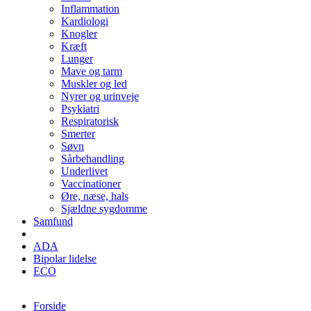
Inflammation
Kardiologi
Knogler
Kræft
Lunger
Mave og tarm
Muskler og led
Nyrer og urinveje
Psykiatri
Respiratorisk
Smerter
Søvn
Sårbehandling
Underlivet
Vaccinationer
Øre, næse, hals
Sjældne sygdomme
Samfund
ADA
Bipolar lidelse
ECO
Forside