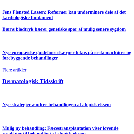
Jens Flensted Lassen: Reformer kan underminere dele af det
kardiologiske fundament
Børns blodtryk bærer genetiske spor af mulig senere sygdom
Nye europæiske guidelines skærper fokus på risikomarkører og
forebyggende behandlinger
Flere artikler
Dermatologisk Tidsskrift
Nye strategier ændrer behandlingen af atopisk eksem
Mulig ny behandling: Fæcestransplantation viser lovende
resultater til behandling af atopisk eksem