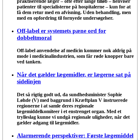
praktiserende læger – ofte efter lange tilløb – henviser
patienter til specialisterne på hospitalerne – kun for at
få dem retur med en afvisning. Uden behandling, men
med en opfordring til fornyede undersøgelser.
Off-label er systemets pæne ord for
dobbeltmoral
Off-label anvendelse af medicin kommer nok aldrig på
mode i medicinalindustrien, som får røde knopper bare
ved tanken.
Når det gælder lægemidler, er lægerne sat på
sidelinjen
Det så rigtig godt ud, da sundhedsminister Sophie
Løhde (V) med baggrund i Kræftplan V instruerede
regionerne i at samle deres regionale
lægemiddelkomiteer i et enstrenget organ. Med et
trylleslag kunne vi undgå regionale uligheder, når det
gælder adgang til lægemidler.
Alarmerende perspektiver: Første lægemiddel