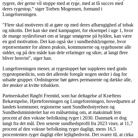
rygere, der gerne vil stoppe med at ryge, med at få succes med
deres
rygestop," siger Torben Mogensen, formand i
Lungeforeningen.
"Flere skal motiveres til at gøre op med deres afhængighed af tobak
og nikotin. Det kan ske med kampagner, for eksempel i uge 1, hvor
de mange nytårsforsæt om at lægge smøgerne på hylden, kan være
en god motivation. Det kan også ske i sundhedsklyngerne, hvor
repræsentanter for almen praksis, kommunerne og sygehusene alle
sidder, og på den måde kan dele erfaringer og sikre, at langt flere
bliver henvist", siger han.
Lungeforeningen mener, at rygestoppet bør suppleres med gratis
rygestopmedicin, som det allerede foregår nogen steder i dag for
udsatte grupper. Ordningerne bør gøres permanente og dække alle,
der ønsker at kvitte tobakken.
Partnerskabet Røgfri Fremtid, som har deltagelse af Kræftens
Bekæmpelse, Hjerteforeningen og Lungeforeningen, hovedparten af
landets kommuner, regionerne samt Sundhedsstyrelsen og
Sundhedsministeriet har en målsætning om, at maksimalt fem
procent af den voksne befolkning ryger i 2030. Danmark er dog
langt fra det mål. Den seneste sundhedsprofil fra 2023 viser, at 11,7
procent af den voksne befolkning ryger dagligt, mens 16,5
procententen ryger dagligt eller lejlighedsvist. Det svarer til, at cirka