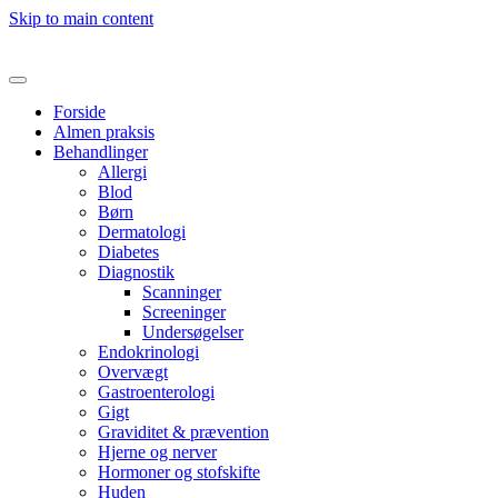
Skip to main content
Forside
Almen praksis
Behandlinger
Allergi
Blod
Børn
Dermatologi
Diabetes
Diagnostik
Scanninger
Screeninger
Undersøgelser
Endokrinologi
Overvægt
Gastroenterologi
Gigt
Graviditet & prævention
Hjerne og nerver
Hormoner og stofskifte
Huden