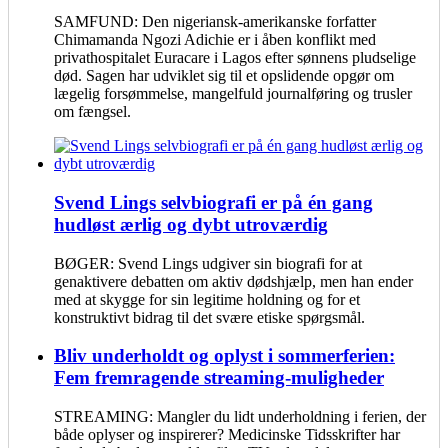
SAMFUND: Den nigeriansk-amerikanske forfatter
Chimamanda Ngozi Adichie er i åben konflikt med
privathospitalet Euracare i Lagos efter sønnens pludselige
død. Sagen har udviklet sig til et opslidende opgør om
lægelig forsømmelse, mangelfuld journalføring og trusler
om fængsel.
Svend Lings selvbiografi er på én gang
hudløst ærlig og dybt utroværdig
BØGER: Svend Lings udgiver sin biografi for at
genaktivere debatten om aktiv dødshjælp, men han ender
med at skygge for sin legitime holdning og for et
konstruktivt bidrag til det svære etiske spørgsmål.
Bliv underholdt og oplyst i sommerferien:
Fem fremragende streaming-muligheder
STREAMING: Mangler du lidt underholdning i ferien, der
både oplyser og inspirerer? Medicinske Tidsskrifter har