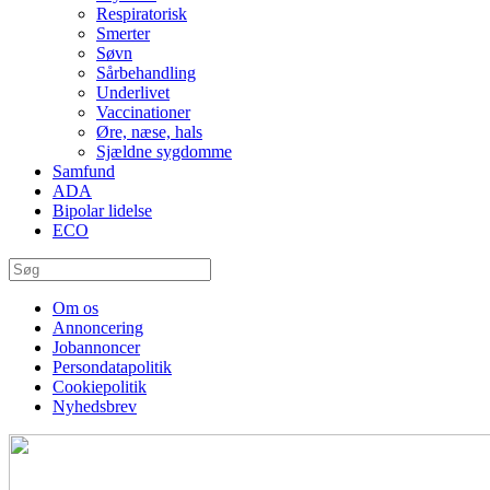
Respiratorisk
Smerter
Søvn
Sårbehandling
Underlivet
Vaccinationer
Øre, næse, hals
Sjældne sygdomme
Samfund
ADA
Bipolar lidelse
ECO
Om os
Annoncering
Jobannoncer
Persondatapolitik
Cookiepolitik
Nyhedsbrev