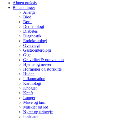
Almen praksis
Behandlinger
Allergi
Blod
Børn
Dermatologi
Diabetes
Diagnostik
Endokrinologi
Overvægt
Gastroenterologi
Gigt
Graviditet & prævention
Hjerne og nerver
Hormoner og stofskifte
Huden
Inflammation
Kardiologi
Knogler
Kræft
Lunger
Mave og tarm
Muskler og led
Nyrer og urinveje
Psykiatri