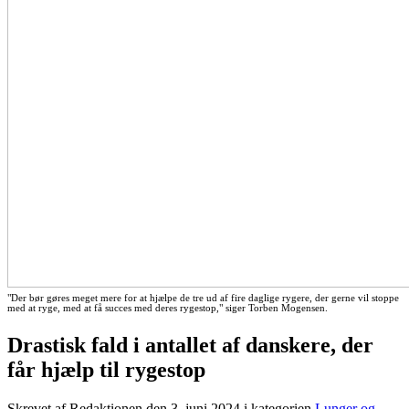
"Der bør gøres meget mere for at hjælpe de tre ud af fire daglige rygere, der gerne vil stoppe
med at ryge, med at få succes med deres rygestop," siger Torben Mogensen.
Drastisk fald i antallet af danskere, der
får hjælp til rygestop
Skrevet af Redaktionen den
3. juni 2024
i kategorien
Lunger og