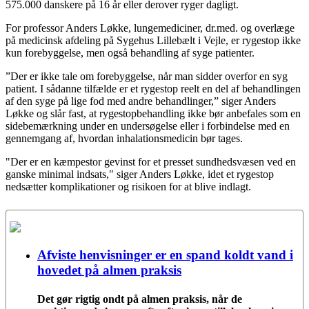
575.000 danskere på 16 år eller derover ryger dagligt.
For professor Anders Løkke, lungemediciner, dr.med. og overlæge
på medicinsk afdeling på Sygehus Lillebælt i Vejle, er rygestop ikke
kun forebyggelse, men også behandling af syge patienter.
”Der er ikke tale om forebyggelse, når man sidder overfor en syg
patient. I sådanne tilfælde er et rygestop reelt en del af behandlingen
af den syge på lige fod med andre behandlinger,” siger Anders
Løkke og slår fast, at rygestopbehandling ikke bør anbefales som en
sidebemærkning under en undersøgelse eller i forbindelse med en
gennemgang af, hvordan inhalationsmedicin bør tages.
"Der er en kæmpestor gevinst for et presset sundhedsvæsen ved en
ganske minimal indsats," siger Anders Løkke, idet et rygestop
nedsætter komplikationer og risikoen for at blive indlagt.
Afviste henvisninger er en spand koldt vand i
hovedet på almen praksis
Det gør rigtig ondt på almen praksis, når de