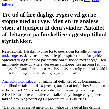
luftveje
.
Tre ud af fire daglige rygere vil gerne
stoppe med at ryge. Men en ny analyse
viser, at hjælpen til dem svinder. Antallet
af deltagere på forskellige rygestop-tilbud
styrtdykker.
Respiratorisk Tidsskrift kunne for to uger siden fortælle om
en ny
undersøgelse
, der viste, at personale på hospitalerne alt for sjældent
opfordrer til og taler med patienterne om at stoppe med at ryge. Den
manglende støtte til rygere, der gerne vil stoppe, ses nu også i en ny
analyse fra Lungeforeningen. Analysen viser nemlig et drastisk fald i
antallet af deltagere på forskellige rygestoptilbud.
Analysen viser således,
at antallet af deltagere på de kommunale
stoptilbud er faldet med 14 procent, antallet af forløb hos Stoplinien
er faldet med 27 procent, mens de to app-løsninger e-kvit og
XHALE har mere end halveret antallet af nye brugere og oplevet
fald på hhv. 62 procent og 64 procent fra 2017 til 2023.
"Der bør gøres meget mere for at hjælpe de tre ud af fire daglige