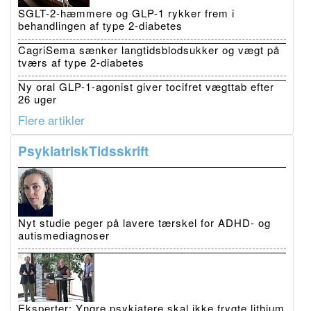
SGLT-2-hæmmere og GLP-1 rykker frem i
behandlingen af type 2-diabetes
CagriSema sænker langtidsblodsukker og vægt på
tværs af type 2-diabetes
Ny oral GLP-1-agonist giver tocifret vægttab efter
26 uger
Flere artikler
PsykiatriskTidsskrift
Nyt studie peger på lavere tærskel for ADHD- og
autismediagnoser
Eksperter: Yngre psykiatere skal ikke frygte lithium