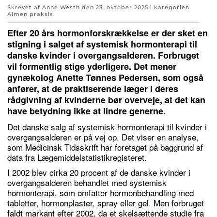
Skrevet af Anne Westh den
23. oktober 2025
i kategorien
Almen praksis
.
Efter 20 års hormonforskrækkelse er der sket en
stigning i salget af systemisk hormonterapi til
danske kvinder i overgangsalderen. Forbruget
vil formentlig stige yderligere. Det mener
gynækolog Anette Tønnes Pedersen, som også
anfører, at de praktiserende læger i deres
rådgivning af kvinderne bør overveje, at det kan
have betydning ikke at lindre generne.
Det danske salg af systemisk hormonterapi til kvinder i
overgangsalderen er på vej op. Det viser en analyse,
som Medicinsk Tidsskrift har foretaget på baggrund af
data fra Lægemiddelstatistikregisteret.
I 2002 blev cirka 20 procent af de danske kvinder i
overgangsalderen behandlet med systemisk
hormonterapi, som omfatter hormonbehandling med
tabletter, hormonplaster, spray eller gel. Men forbruget
faldt markant efter 2002, da et skelsættende studie fra