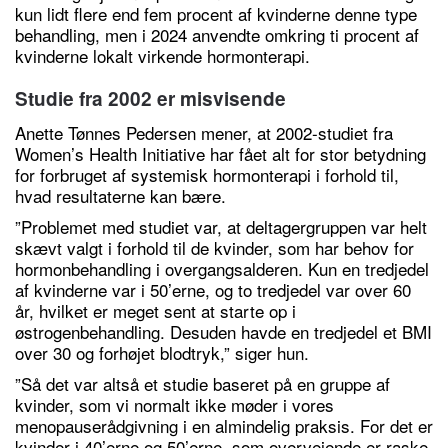
kun lidt flere end fem procent af kvinderne denne type
behandling, men i 2024 anvendte omkring ti procent af
kvinderne lokalt virkende hormonterapi.
Studie fra 2002 er misvisende
Anette Tønnes Pedersen mener, at 2002-studiet fra
Women’s Health Initiative har fået alt for stor betydning
for forbruget af systemisk hormonterapi i forhold til,
hvad resultaterne kan bære.
”Problemet med studiet var, at deltagergruppen var helt
skævt valgt i forhold til de kvinder, som har behov for
hormonbehandling i overgangsalderen. Kun en tredjedel
af kvinderne var i 50’erne, og to tredjedel var over 60
år, hvilket er meget sent at starte op i
østrogenbehandling. Desuden havde en tredjedel et BMI
over 30 og forhøjet blodtryk,” siger hun.
”Så det var altså et studie baseret på en gruppe af
kvinder, som vi normalt ikke møder i vores
menopauserådgivning i en almindelig praksis. For det er
kvinder i 40’erne og 50’erne, som overvejende er raske.