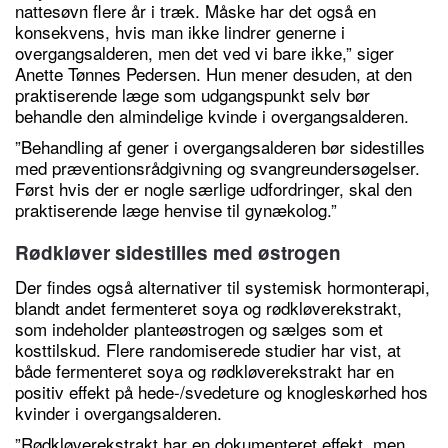
nattesøvn flere år i træk. Måske har det også en
konsekvens, hvis man ikke lindrer generne i
overgangsalderen, men det ved vi bare ikke,” siger
Anette Tønnes Pedersen. Hun mener desuden, at den
praktiserende læge som udgangspunkt selv bør
behandle den almindelige kvinde i overgangsalderen.
”Behandling af gener i overgangsalderen bør sidestilles
med præventionsrådgivning og svangreundersøgelser.
Først hvis der er nogle særlige udfordringer, skal den
praktiserende læge henvise til gynækolog.”
Rødkløver sidestilles med østrogen
Der findes også alternativer til systemisk hormonterapi,
blandt andet fermenteret soya og rødkløverekstrakt,
som indeholder planteøstrogen og sælges som et
kosttilskud. Flere randomiserede studier har vist, at
både fermenteret soya og rødkløverekstrakt har en
positiv effekt på hede-/svedeture og knogleskørhed hos
kvinder i overgangsalderen.
”Rødkløverekstrakt har en dokumenteret effekt, men