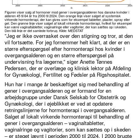
Figuren viser salg af hormoner mod gener i overgangsalderen hos danske kvinder i
alderen 45 til 64 år fra 2000 til 2024. Den orange linje viser salget af systemisk
virkende hormonterapi, der kan gives som for eksempel tabletter, plaster, spray eller
gel. Den grønne linje viser salget af lokalt virkende hormonterapi, hvilket for eksempel
kan være vaginaltabletter, vaginalringe eller vagitorier, der kan sættes op i skeden.
Den blå linje er det samlede forbrug. Kilde: MEDSTAT
”Jeg er ikke overrasket over den stigning og tror, at den
vil fortsætte. For jeg fornemmer helt klart, at der er en
større efterspørgsel efter hormonterapi hos kvinder i
overgangsalderen og en større efterspørgsel på
undervisning fra lægerne,” siger Anette Tønnes
Pedersen, der er overlæge og klinisk lektor på Afdeling
for Gynækologi, Fertilitet og Fødsler på Rigshospitalet.
Hun har i mange år beskæftiget sig med behandling af
gener i overgangsalderen og er formand for en
arbejdsgruppe under Dansk Selskab for Obstetrik og
Gynækologi, der i øjeblikket er ved at opdatere
retningslinjerne for hormonterapi i overgangsalderen.
Salget af lokalt virkende hormonterapi til behandling af
gener i overgangsalderen – vaginaltabletter,
vaginalringe og vagitorier, som kan sættes op i skeden
– er steget jævnt i perioden 2000 til 2024. I 2000 brugte