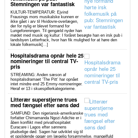
Stemningen var fantastisk
KULTUR-TEMPERATUR: Ejvind
Frausings mors musikalske kunnen er
ikke gået i arv til Hvidovre-overlægen,
der for nylig er blevet formand for
Lungeforeningen. Til gengæld nyder han
mødet med musik og kultur: I foråret besøgte han en irsk pub i
landsbyen Letterfrack, hvor han fik mulighed for at høre den
lokale folkemusik[…]
Hospitalsdrama opnår hele 25
nomineringer til central TV-
pris
STREAMING: Anden sæson af
hospitalsdramaet ‘The Pitt’ har opnået
intet mindre end 25 Emmy-nomineringer.
Heraf er 13 i skuespillerkategorierne.
Litterær superstjerne trues
med fængsel efter søns død
SAMFUND: Den nigeriansk-amerikanske
forfatter Chimamanda Ngozi Adichie er i
åben konflikt med privathospitalet
Euracare i Lagos efter sønnens
pludselige død. Sagen har udviklet sig til
et opslidende opgør om lægelig forsømmelse, mangelfuld