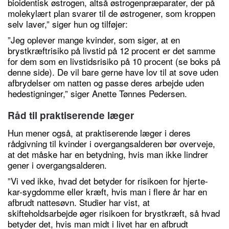
bioidentisk østrogen, altså østrogenpræparater, der på
molekylært plan svarer til de østrogener, som kroppen
selv laver,” siger hun og tilføjer:
”Jeg oplever mange kvinder, som siger, at en
brystkræftrisiko på livstid på 12 procent er det samme
for dem som en livstidsrisiko på 10 procent (se boks på
denne side). De vil bare gerne have lov til at sove uden
afbrydelser om natten og passe deres arbejde uden
hedestigninger,” siger Anette Tønnes Pedersen.
Råd til praktiserende læger
Hun mener også, at praktiserende læger i deres
rådgivning til kvinder i overgangsalderen bør overveje,
at det måske har en betydning, hvis man ikke lindrer
gener i overgangsalderen.
”Vi ved ikke, hvad det betyder for risikoen for hjerte-
kar-sygdomme eller kræft, hvis man i flere år har en
afbrudt nattesøvn. Studier har vist, at
skifteholdsarbejde øger risikoen for brystkræft, så hvad
betyder det, hvis man midt i livet har en afbrudt