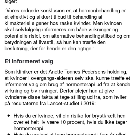
siger:
”Vores ordnede konklusion er, at hormonbehandling er
et effektivt og sikkert tilbud til behandling af
klimakterielle gener hos raske kvinder. Men kvinden
skal selvfølgelig informeres om både virkninger og
potentielle risici, om alternative behandlingstilbud og om
betydningen af livsstil, så hun kan træffe den
beslutning, der for hende er den rigtige.”
Et informeret valg
Som kliniker er det Anette Tønnes Pedersens holdning,
at kvinder i overgangs-alderen selv skal kunne træffe et
informeret valg om brug af hormonterapi ud fra at kende
virkning og bivirkninger. Derfor plejer hun at give
kvinderne disse fakta at tage stilling ud fra, som hviler
på resultaterne fra Lancet-studiet i 2019:
Hvis du er kvinde, vil din risiko for brystkræft hen
over et helt liv være 10 procent, hvis du ikke tager
hormonterapi
Hvis du vælger at tage hormonterapi i fem år eller