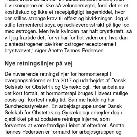
bivirkningerne er ikke så velundersøgte, fordi det er et
kosttilskud og ikke et receptpligtigt lægemiddel, hvor
der stilles strenge krav til effekt og bivirkninger. Jeg vil
stille fermenteret soya og rødkløverekstrakt på lige fod
med østrogen. Men hvis kvinden har haft brystkræft, så
vil jeg fraråde det, for vi har for lidt viden om, hvordan
planteøstrogener påvirker østrogenreceptorerne i
brystvævet,” siger Anette Tønnes Pedersen.
Nye retningslinjer på vej
De nuværende retningslinjer for hormonterapi i
overgangsalderen er fra 2017 og udarbejdet af Dansk
Selskab for Obstetrik og Gynækologi. Her anbefales
det kort fortalt, at hormonterapi bruges i lavest mulige
dosis og i kortest mulig tid. Samme holdning har
Sundhedsstyrelsen. En arbejdsgruppe under Dansk
Selskab for Obstetrik og Gynækologi arbejder dog i
øjeblikket på at opdatere retningslinjerne, som
forventes at være færdige i løbet af efteråret. Anette
Tønnes Pedersen er formand for arbejdsgruppen og