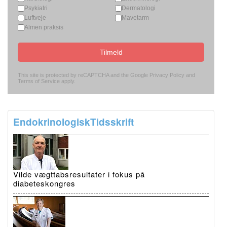
Psykiatri
Dermatologi
Luftveje
Mavetarm
Almen praksis
Tilmeld
This site is protected by reCAPTCHA and the Google
Privacy Policy
and
Terms of Service
apply.
EndokrinologiskTidsskrift
Vilde vægttabsresultater i fokus på
diabeteskongres