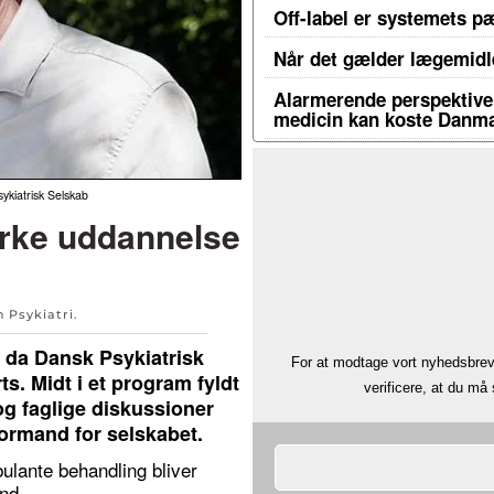
Off-label er systemets p
Når det gælder lægemidle
Alarmerende perspektiver
medicin kan koste Danma
ykiatrisk Selskab
yrke uddannelse
en
Psykiatri
.
, da Dansk Psykiatrisk
For at modtage vort nyhedsbrev 
ts. Midt i et program fyldt
verificere, at du m
g faglige diskussioner
formand for selskabet.
ulante behandling bliver
nd.