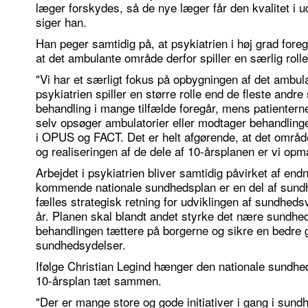
læger forskydes, så de nye læger får den kvalitet i u
siger han.
Han peger samtidig på, at psykiatrien i høj grad foreg
at det ambulante område derfor spiller en særlig rolle 
"Vi har et særligt fokus på opbygningen af det ambu
psykiatrien spiller en større rolle end de fleste andre
behandling i mange tilfælde foregår, mens patienterne
selv opsøger ambulatorier eller modtager behandlin
i OPUS og FACT. Det er helt afgørende, at det områd
og realiseringen af de dele af 10-årsplanen er vi o
Arbejdet i psykiatrien bliver samtidig påvirket af end
kommende nationale sundhedsplan er en del af sund
fælles strategisk retning for udviklingen af sundheds
år. Planen skal blandt andet styrke det nære sundhed
behandlingen tættere på borgerne og sikre en bedre g
sundhedsydelser.
Ifølge Christian Legind hænger den nationale sundhe
10-årsplan tæt sammen.
"Der er mange store og gode initiativer i gang i sund