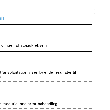
ft
ndlingen af atopisk eksem
ansplantation viser lovende resultater til
m
 med trial and error-behandling