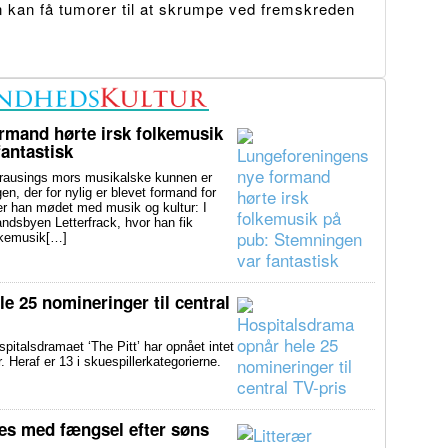
 kan få tumorer til at skrumpe ved fremskreden
rmand hørte irsk folkemusik
antastisk
usings mors musikalske kunnen er
en, der for nylig er blevet formand for
er han mødet med musik og kultur: I
andsbyen Letterfrack, hvor han fik
olkemusik[…]
e 25 nomineringer til central
alsdramaet ‘The Pitt’ har opnået intet
Heraf er 13 i skuespillerkategorierne.
ues med fængsel efter søns