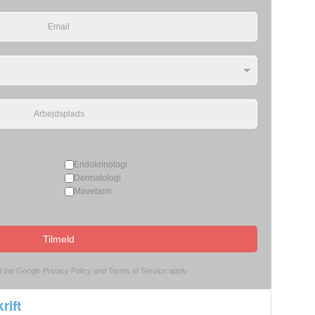
Endokrinologi
Dermatologi
Mavetarm
Tilmeld
d the Google
Privacy Policy
and
Terms of Service
apply.
rift