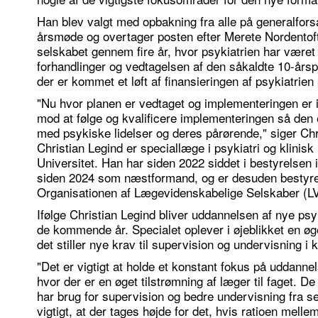
Han blev valgt med opbakning fra alle på generalfor
årsmøde og overtager posten efter Merete Nordentoft,
selskabet gennem fire år, hvor psykiatrien har været 
forhandlinger og vedtagelsen af den såkaldte 10-årsp
der er kommet et løft af finansieringen af psykiatrien p
"Nu hvor planen er vedtaget og implementeringen er i 
mod at følge og kvalificere implementeringen så den e
med psykiske lidelser og deres pårørende," siger Chr
Christian Legind er speciallæge i psykiatri og klinis
Universitet. Han har siden 2022 siddet i bestyrelsen
siden 2024 som næstformand, og er desuden bestyr
Organisationen af Lægevidenskabelige Selskaber (L
Ifølge Christian Legind bliver uddannelsen af nye psy
de kommende år. Specialet oplever i øjeblikket en øge
det stiller nye krav til supervision og undervisning i k
"Det er vigtigt at holde et konstant fokus på uddanne
hvor der er en øget tilstrømning af læger til faget. De
har brug for supervision og bedre undervisning fra se
vigtigt, at der tages højde for det, hvis ratioen mell