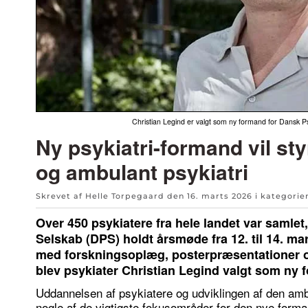
Christian Legind er valgt som ny formand for Dansk Ps
Ny psykiatri-formand vil st
og ambulant psykiatri
Skrevet af Helle Torpegaard den
16. marts 2026
i kategori
Over 450 psykiatere fra hele landet var samlet
Selskab (DPS) holdt årsmøde fra 12. til 14. mar
med forskningsoplæg, posterpræsentationer o
blev psykiater Christian Legind valgt som ny 
Uddannelsen af psykiatere og udviklingen af den amb
nogle af de vigtigste fokusområder for den nye forma