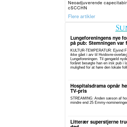
Neoadjuverende capecitabin
cSCCHN
Flere artikler
Lungeforeningens nye fo
på pub: Stemningen var f
KULTUR-TEMPERATUR: Ejvind Fra
ikke gået i arv til Hvidovre-overlæg
Lungeforeningen. Til gengæld nyd
foråret besøgte han en irsk pub i l
mulighed for at høre den lokale f
Hospitalsdrama opnår hel
TV-pris
STREAMING: Anden sæson af hospit
mindre end 25 Emmy-nomineringer. 
Litterær superstjerne tr
død