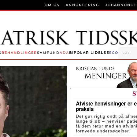
OM OS
ANNONCERING
JOBANNONCE
S
BEHANDLINGER
SAMFUND
ADA
BIPOLAR LIDELSE
ECO
Afviste henvisninger er 
praksis
Det gør rigtig ondt på alme
lange tilløb – henviser pati
få dem retur med en afvisn
fornyede undersøgelser.