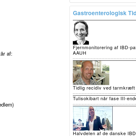
Gastroenterologisk Tid
Fjernmonitorering af IBD-pat
AAUH
år af:
Tidlig recidiv ved tarmkræf
Tulisokibart når fase III-en
edlem)
Halvdelen af de danske IBD-