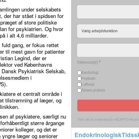
samlingen under selskabets
 der har stået i spidsen for
præget af store politiske
lan for psykiatrien. Og hvor
å i alt 4,6 milliarder.
fuld gang, er fokus rettet
r til mest gavn for patienter
istian Legind, der er
Interesse(r)
*
k lektor ved Københavns
 i Dansk Psykiatrisk Selskab,
Kardiologi
elsesmedlem i
Psykiatri
VS).
Luftveje
Almen praksis
kiatere et centralt område i
t tilstrømning af læger, og
linikken.
lsen af psykiatere, særligt nu
This site is protected by reCAPTCHA an
 forhåbentligt større årgange
niorer kolleger, og det er
EndokrinologiskTidssk
em yngre læger og seniorer