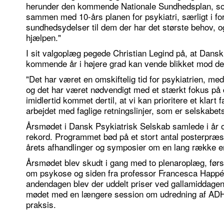
herunder den kommende Nationale Sundhedsplan, som
sammen med 10-års planen for psykiatri, særligt i forh
sundhedsydelser til dem der har det største behov, 
hjælpen."
I sit valgoplæg pegede Christian Legind på, at Dansk
kommende år i højere grad kan vende blikket mod det 
"Det har været en omskiftelig tid for psykiatrien, med
og det har været nødvendigt med et stærkt fokus på d
imidlertid kommet dertil, at vi kan prioritere et klart
arbejdet med faglige retningslinjer, som er selskabe
Årsmødet i Dansk Psykiatrisk Selskab samlede i år ov
rekord. Programmet bød på et stort antal posterpræs
årets afhandlinger og symposier om en lang række em
Årsmødet blev skudt i gang med to plenaroplæg, førs
om psykose og siden fra professor Francesca Happé
andendagen blev der uddelt priser ved gallamiddagen
mødet med en længere session om udredning af ADHD
praksis.