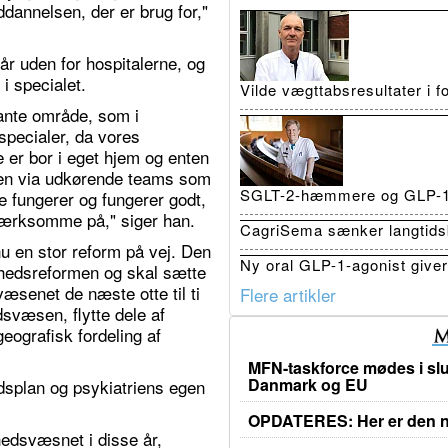
ddannelsen, der er brug for,"
år uden for hospitalerne, og
i specialet.
Vilde vægttabsresultater i 
lante område, som i
 specialer, da vores
 er bor i eget hjem og enten
gen via udkørende teams som
SGLT-2-hæmmere og GLP-1 r
e fungerer og fungerer godt,
pmærksomme på," siger han.
CagriSema sænker langtidsb
nu en stor reform på vej. Den
Ny oral GLP-1-agonist giver 
hedsreformen og skal sætte
væsenet de næste otte til ti
Flere artikler
svæsen, flytte dele af
eografisk fordeling af
MFN-taskforce mødes i slu
Danmark og EU
dsplan og psykiatriens egen
OPDATERES: Her er den ny
hedsvæsnet i disse år,