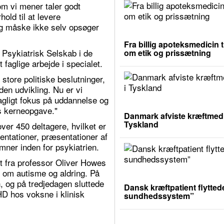
 vi mener taler godt
old til at levere
og måske ikke selv opsøger
Fra billig apoteksmedicin t
 Psykiatrisk Selskab i de
om etik og prissætning
faglige arbejde i specialet.
 store politiske beslutninger,
en udvikling. Nu er vi
 fagligt fokus på uddannelse og
ts kerneopgave."
Danmark afviste kræftmedic
Tyskland
er 450 deltagere, hvilket er
entationer, præsentationer af
ner inden for psykiatrien.
t fra professor Oliver Howes
 om autisme og aldring. På
, og på tredjedagen sluttede
Dansk kræftpatient flyttede
 hos voksne i klinisk
sundhedssystem”