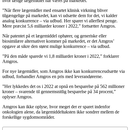
hvor længe lægemidlet har været på markedet.
”Når flere lægemidler med ensartet klinisk virkning bliver
tilgængelige på markedet, kan vi udsætte dem for det, vi kalder
analog konkurrence – via udbud. Her sparer vi allerflest penge.
Mere præcist 5,6 milliarder kroner i 2022,” fortsætter Amgros.
Når patentet på et lægemiddel ophører, og generiske eller
biosimilære alternativer kommer på markedet, er det Amgros’
opgave at sikre den størst mulige konkurrence – via udbud.
”På den måde sparede vi 1,8 milliarder kroner i 2022,” forklarer
Amgros.
For nye lægemidler, som Amgros ikke kan konkurrenceudsætte via
udbud, forhandler Amgros en pris med leverandørerne.
”Her lykkedes det os i 2022 at opnå en besparelse på 562 millioner
kroner – svarende til gennemsnitlig besparelse på 34 procent,”
oplyser Amgros.
Amgros kan ikke oplyse, hvor meget der er sparet indenfor
onkologien alene, da lægemiddeltaksten ikke sondrer mellem de
forskellige sygdomsområder.