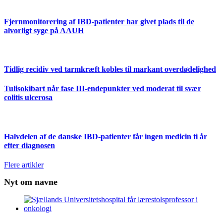
Fjernmonitorering af IBD-patienter har givet plads til de
alvorligt syge på AAUH
Tidlig recidiv ved tarmkræft kobles til markant overdødelighed
Tulisokibart når fase III-endepunkter ved moderat til svær
colitis ulcerosa
Halvdelen af de danske IBD-patienter får ingen medicin ti år
efter diagnosen
Flere artikler
Nyt om navne