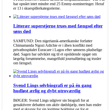
har opnået intet mindre end 25 Emmy-nomineringer. Heraf
er 13 i skuespillerkategorierne.
Litterær superstjerne trues med fængsel efter
søns død
SAMFUND: Den nigeriansk-amerikanske forfatter
Chimamanda Ngozi Adichie er i åben konflikt med
privathospitalet Euracare i Lagos efter sønnens pludselige
død. Sagen har udviklet sig til et opslidende opgør om
lægelig forsømmelse, mangelfuld journalføring og trusler
om fængsel.
Svend Lings selvbiografi er på én gang
hudløst ærlig og dybt utroværdig
BØGER: Svend Lings udgiver sin biografi for at
genaktivere debatten om aktiv dødshjælp, men han ender
med at skygge for sin legitime holdning og for et