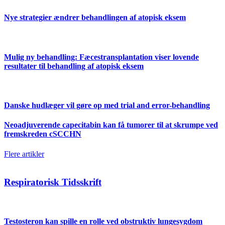
Nye strategier ændrer behandlingen af atopisk eksem
Mulig ny behandling: Fæcestransplantation viser lovende
resultater til behandling af atopisk eksem
Danske hudlæger vil gøre op med trial and error-behandling
Neoadjuverende capecitabin kan få tumorer til at skrumpe ved
fremskreden cSCCHN
Flere artikler
Respiratorisk Tidsskrift
Testosteron kan spille en rolle ved obstruktiv lungesygdom