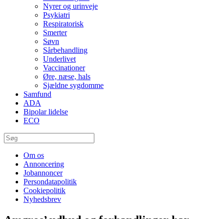
Nyrer og urinveje
Psykiatri
Respiratorisk
Smerter
Søvn
Sårbehandling
Underlivet
Vaccinationer
Øre, næse, hals
Sjældne sygdomme
Samfund
ADA
Bipolar lidelse
ECO
Om os
Annoncering
Jobannoncer
Persondatapolitik
Cookiepolitik
Nyhedsbrev