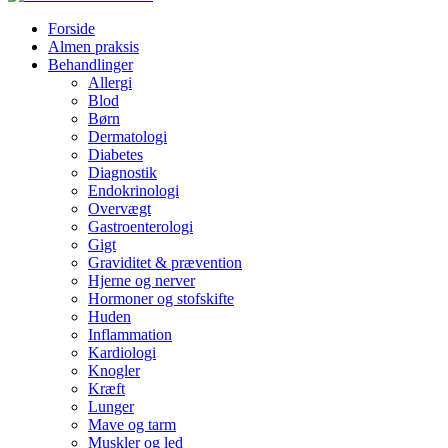
Forside
Almen praksis
Behandlinger
Allergi
Blod
Børn
Dermatologi
Diabetes
Diagnostik
Endokrinologi
Overvægt
Gastroenterologi
Gigt
Graviditet & prævention
Hjerne og nerver
Hormoner og stofskifte
Huden
Inflammation
Kardiologi
Knogler
Kræft
Lunger
Mave og tarm
Muskler og led