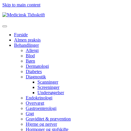
Skip to main content
Forside
Almen praksis
Behandlinger
Allergi
Blod
Børn
Dermatologi
Diabetes
Diagnostik
Scanninger
Screeninger
Undersøgelser
Endokrinologi
Overvægt
Gastroenterologi
Gigt
Graviditet & prævention
Hjerne og nerver
Hormoner og stofskifte