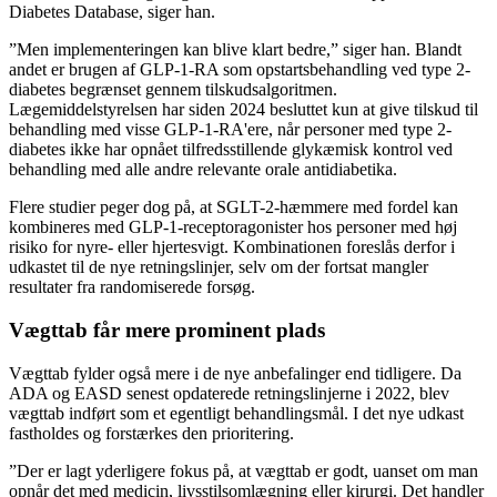
Diabetes Database, siger han.
”Men implementeringen kan blive klart bedre,” siger han. Blandt
andet er brugen af GLP-1-RA som opstartsbehandling ved type 2-
diabetes begrænset gennem tilskudsalgoritmen.
Lægemiddelstyrelsen har siden 2024 besluttet kun at give tilskud til
behandling med visse GLP-1-RA'ere, når personer med type 2-
diabetes ikke har opnået tilfredsstillende glykæmisk kontrol ved
behandling med alle andre relevante orale antidiabetika.
Flere studier peger dog på, at SGLT-2-hæmmere med fordel kan
kombineres med GLP-1-receptoragonister hos personer med høj
risiko for nyre- eller hjertesvigt. Kombinationen foreslås derfor i
udkastet til de nye retningslinjer, selv om der fortsat mangler
resultater fra randomiserede forsøg.
Vægttab får mere prominent plads
Vægttab fylder også mere i de nye anbefalinger end tidligere. Da
ADA og EASD senest opdaterede retningslinjerne i 2022, blev
vægttab indført som et egentligt behandlingsmål. I det nye udkast
fastholdes og forstærkes den prioritering.
”Der er lagt yderligere fokus på, at vægttab er godt, uanset om man
opnår det med medicin, livsstilsomlægning eller kirurgi. Det handler