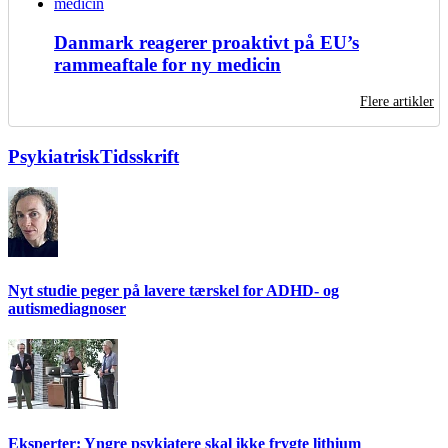
Danmark reagerer proaktivt på EU’s
rammeaftale for ny medicin
Flere artikler
PsykiatriskTidsskrift
Nyt studie peger på lavere tærskel for ADHD- og
autismediagnoser
Eksperter: Yngre psykiatere skal ikke frygte lithium