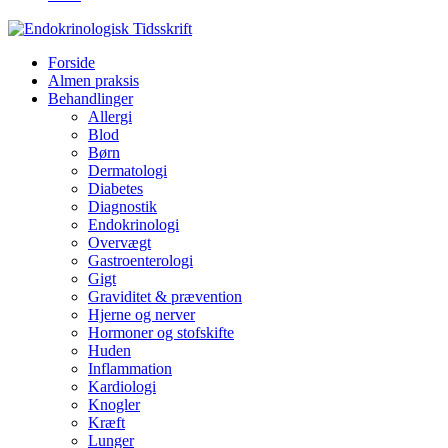
Forside
Almen praksis
Behandlinger
Allergi
Blod
Børn
Dermatologi
Diabetes
Diagnostik
Endokrinologi
Overvægt
Gastroenterologi
Gigt
Graviditet & prævention
Hjerne og nerver
Hormoner og stofskifte
Huden
Inflammation
Kardiologi
Knogler
Kræft
Lunger