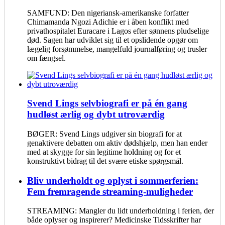
SAMFUND: Den nigeriansk-amerikanske forfatter
Chimamanda Ngozi Adichie er i åben konflikt med
privathospitalet Euracare i Lagos efter sønnens pludselige
død. Sagen har udviklet sig til et opslidende opgør om
lægelig forsømmelse, mangelfuld journalføring og trusler
om fængsel.
Svend Lings selvbiografi er på én gang
hudløst ærlig og dybt utroværdig
BØGER: Svend Lings udgiver sin biografi for at
genaktivere debatten om aktiv dødshjælp, men han ender
med at skygge for sin legitime holdning og for et
konstruktivt bidrag til det svære etiske spørgsmål.
Bliv underholdt og oplyst i sommerferien:
Fem fremragende streaming-muligheder
STREAMING: Mangler du lidt underholdning i ferien, der
både oplyser og inspirerer? Medicinske Tidsskrifter har