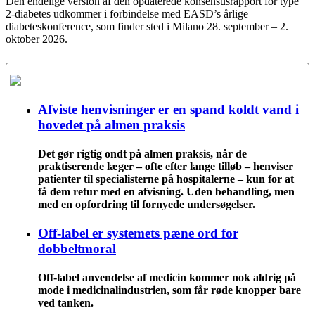
Den endelige version af den opdaterede konsensusrapport for type
2-diabetes udkommer i forbindelse med EASD’s årlige
diabeteskonference, som finder sted i Milano 28. september – 2.
oktober 2026.
Afviste henvisninger er en spand koldt vand i
hovedet på almen praksis
Det gør rigtig ondt på almen praksis, når de
praktiserende læger – ofte efter lange tilløb – henviser
patienter til specialisterne på hospitalerne – kun for at
få dem retur med en afvisning. Uden behandling, men
med en opfordring til fornyede undersøgelser.
Off-label er systemets pæne ord for
dobbeltmoral
Off-label anvendelse af medicin kommer nok aldrig på
mode i medicinalindustrien, som får røde knopper bare
ved tanken.