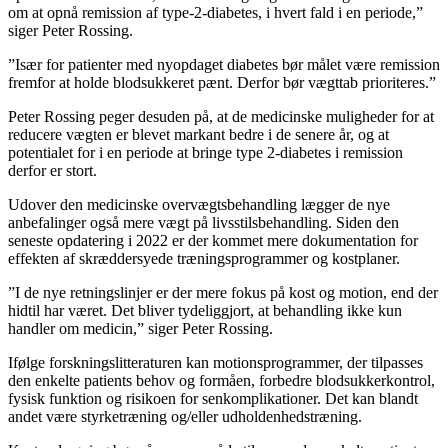
om at opnå remission af type-2-diabetes, i hvert fald i en periode,”
siger Peter Rossing.
”Især for patienter med nyopdaget diabetes bør målet være remission
fremfor at holde blodsukkeret pænt. Derfor bør vægttab prioriteres.”
Peter Rossing peger desuden på, at de medicinske muligheder for at
reducere vægten er blevet markant bedre i de senere år, og at
potentialet for i en periode at bringe type 2-diabetes i remission
derfor er stort.
Udover den medicinske overvægtsbehandling lægger de nye
anbefalinger også mere vægt på livsstilsbehandling. Siden den
seneste opdatering i 2022 er der kommet mere dokumentation for
effekten af skræddersyede træningsprogrammer og kostplaner.
”I de nye retningslinjer er der mere fokus på kost og motion, end der
hidtil har været. Det bliver tydeliggjort, at behandling ikke kun
handler om medicin,” siger Peter Rossing.
Ifølge forskningslitteraturen kan motionsprogrammer, der tilpasses
den enkelte patients behov og formåen, forbedre blodsukkerkontrol,
fysisk funktion og risikoen for senkomplikationer. Det kan blandt
andet være styrketræning og/eller udholdenhedstræning.