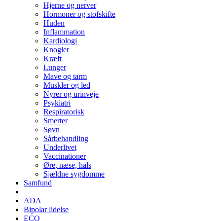
Hjerne og nerver
Hormoner og stofskifte
Huden
Inflammation
Kardiologi
Knogler
Kræft
Lunger
Mave og tarm
Muskler og led
Nyrer og urinveje
Psykiatri
Respiratorisk
Smerter
Søvn
Sårbehandling
Underlivet
Vaccinationer
Øre, næse, hals
Sjældne sygdomme
Samfund
ADA
Bipolar lidelse
ECO