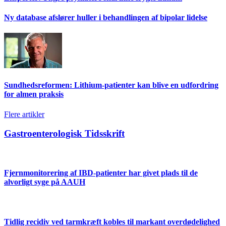
Ny database afslører huller i behandlingen af bipolar lidelse
Sundhedsreformen: Lithium-patienter kan blive en udfordring
for almen praksis
Flere artikler
Gastroenterologisk Tidsskrift
Fjernmonitorering af IBD-patienter har givet plads til de
alvorligt syge på AAUH
Tidlig recidiv ved tarmkræft kobles til markant overdødelighed