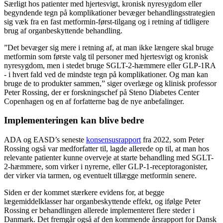
Særligt hos patienter med hjertesvigt, kronisk nyresygdom eller
begyndende tegn på komplikationer bevæger behandlingsstrategien
sig væk fra en fast metformin-først-tilgang og i retning af tidligere
brug af organbeskyttende behandling.
”Det bevæger sig mere i retning af, at man ikke længere skal bruge
metformin som første valg til personer med hjertesvigt og kronisk
nyresygdom, men i stedet bruge SGLT-2-hæmmere eller GLP-1RA
- i hvert fald ved de mindste tegn på komplikationer. Og man kan
bruge de to produkter sammen,” siger overlæge og klinisk professor
Peter Rossing, der er forskningschef på Steno Diabetes Center
Copenhagen og en af forfatterne bag de nye anbefalinger.
Implementeringen kan blive bedre
ADA og EASD’s seneste
konsensusrapport
fra 2022, som Peter
Rossing også var medforfatter til, lagde allerede op til, at man hos
relevante patienter kunne overveje at starte behandling med SGLT-
2-hæmmere, som virker i nyrerne, eller GLP-1-receptoragonister,
der virker via tarmen, og eventuelt tillægge metformin senere.
Siden er der kommet stærkere evidens for, at begge
lægemiddelklasser har organbeskyttende effekt, og ifølge Peter
Rossing er behandlingen allerede implementeret flere steder i
Danmark. Det fremgår også af den kommende årsrapport for Dansk