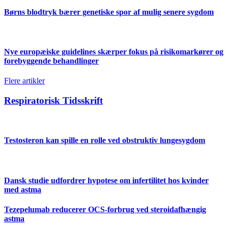
Børns blodtryk bærer genetiske spor af mulig senere sygdom
Nye europæiske guidelines skærper fokus på risikomarkører og
forebyggende behandlinger
Flere artikler
Respiratorisk Tidsskrift
Testosteron kan spille en rolle ved obstruktiv lungesygdom
Dansk studie udfordrer hypotese om infertilitet hos kvinder
med astma
Tezepelumab reducerer OCS-forbrug ved steroidafhængig
astma