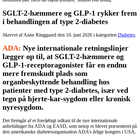
blodsukkeret pænt. Derfor bør vægttab prioriteres,” pointerer Peter Rossing.
SGLT-2-hæmmere og GLP-1 rykker frem
i behandlingen af type 2-diabetes
Skrevet af Anne Ringgaard den
10. juni 2026
i kategorien
Diabetes
.
ADA:
Nye internationale retningslinjer
lægger op til, at SGLT-2-hæmmere og
GLP-1-receptoragonister får en endnu
mere fremskudt plads som
organbeskyttende behandling hos
patienter med type 2-diabetes, især ved
tegn på hjerte-kar-sygdom eller kronisk
nyresygdom.
Det fremgår af et foreløbigt udkast til de nye internationale
anbefalinger fra ADA og EASD, som netop er blevet præsenteret på
den amerikanske diabetesorganisation ADA’s årlige kongres i USA.