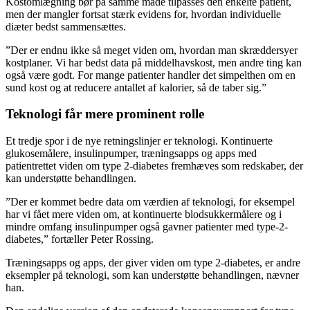
Kostomlægning bør på samme måde tilpasses den enkelte patient,
men der mangler fortsat stærk evidens for, hvordan individuelle
diæter bedst sammensættes.
”Der er endnu ikke så meget viden om, hvordan man skræddersyer
kostplaner. Vi har bedst data på middelhavskost, men andre ting kan
også være godt. For mange patienter handler det simpelthen om en
sund kost og at reducere antallet af kalorier, så de taber sig.”
Teknologi får mere prominent rolle
Et tredje spor i de nye retningslinjer er teknologi. Kontinuerte
glukosemålere, insulinpumper, træningsapps og apps med
patientrettet viden om type 2-diabetes fremhæves som redskaber, der
kan understøtte behandlingen.
”Der er kommet bedre data om værdien af teknologi, for eksempel
har vi fået mere viden om, at kontinuerte blodsukkermålere og i
mindre omfang insulinpumper også gavner patienter med type-2-
diabetes,” fortæller Peter Rossing.
Træningsapps og apps, der giver viden om type 2-diabetes, er andre
eksempler på teknologi, som kan understøtte behandlingen, nævner
han.