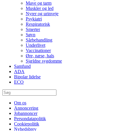
Mave og tarm
Muskler og led
Nyrer og urinveje
Psykiatri
Respiratorisk
Smerter
Søvn
Sårbehandling
Underlivet
Vaccinationer
Øre, næse, hals
Sjældne sygdomme
Samfund
ADA
Bipolar lidelse
ECO
Om os
Annoncering
Jobannoncer
Persondatapolitik
Cookiepolitik
Nyhedsbrev