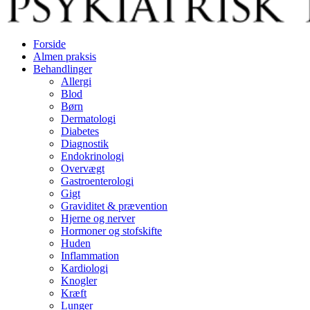
Forside
Almen praksis
Behandlinger
Allergi
Blod
Børn
Dermatologi
Diabetes
Diagnostik
Endokrinologi
Overvægt
Gastroenterologi
Gigt
Graviditet & prævention
Hjerne og nerver
Hormoner og stofskifte
Huden
Inflammation
Kardiologi
Knogler
Kræft
Lunger