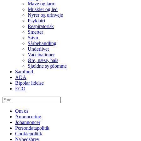
Mave og tarm
Muskler og led
Nyrer og urinveje
Psykiatri
Respiratorisk
Smerter
Søvn
Sårbehandling
Underlivet
Vaccinationer
Øre, næse, hals
Sjældne sygdomme
Samfund
ADA
Bipolar lidelse
ECO
Om os
Annoncering
Jobannoncer
Persondatapolitik
Cookiepolitik
Nyhedsbrev