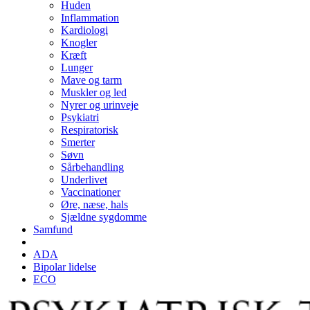
Huden
Inflammation
Kardiologi
Knogler
Kræft
Lunger
Mave og tarm
Muskler og led
Nyrer og urinveje
Psykiatri
Respiratorisk
Smerter
Søvn
Sårbehandling
Underlivet
Vaccinationer
Øre, næse, hals
Sjældne sygdomme
Samfund
ADA
Bipolar lidelse
ECO