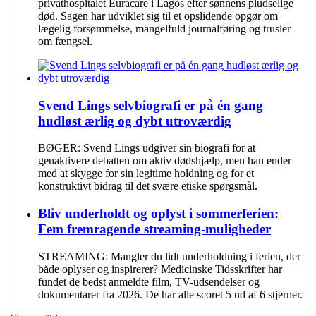
privathospitalet Euracare i Lagos efter sønnens pludselige
død. Sagen har udviklet sig til et opslidende opgør om
lægelig forsømmelse, mangelfuld journalføring og trusler
om fængsel.
Svend Lings selvbiografi er på én gang
hudløst ærlig og dybt utroværdig
BØGER: Svend Lings udgiver sin biografi for at
genaktivere debatten om aktiv dødshjælp, men han ender
med at skygge for sin legitime holdning og for et
konstruktivt bidrag til det svære etiske spørgsmål.
Bliv underholdt og oplyst i sommerferien:
Fem fremragende streaming-muligheder
STREAMING: Mangler du lidt underholdning i ferien, der
både oplyser og inspirerer? Medicinske Tidsskrifter har
fundet de bedst anmeldte film, TV-udsendelser og
dokumentarer fra 2026. De har alle scoret 5 ud af 6 stjerner.