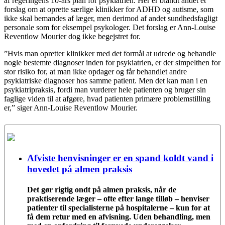
af regeringens 10-års plan for psykiatrien. Her er blandt andet et
forslag om at oprette særlige klinikker for ADHD og autisme, som
ikke skal bemandes af læger, men derimod af andet sundhedsfagligt
personale som for eksempel psykologer. Det forslag er Ann-Louise
Reventlow Mourier dog ikke begejstret for.
”Hvis man opretter klinikker med det formål at udrede og behandle
nogle bestemte diagnoser inden for psykiatrien, er der simpelthen for
stor risiko for, at man ikke opdager og får behandlet andre
psykiatriske diagnoser hos samme patient. Men det kan man i en
psykiatripraksis, fordi man vurderer hele patienten og bruger sin
faglige viden til at afgøre, hvad patienten primære problemstilling
er,” siger Ann-Louise Reventlow Mourier.
Afviste henvisninger er en spand koldt vand i
hovedet på almen praksis
Det gør rigtig ondt på almen praksis, når de
praktiserende læger – ofte efter lange tilløb – henviser
patienter til specialisterne på hospitalerne – kun for at
få dem retur med en afvisning. Uden behandling, men