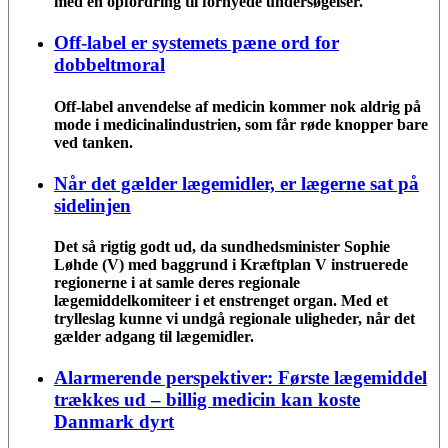
med en opfordring til fornyede undersøgelser.
Off-label er systemets pæne ord for
dobbeltmoral
Off-label anvendelse af medicin kommer nok aldrig på
mode i medicinalindustrien, som får røde knopper bare
ved tanken.
Når det gælder lægemidler, er lægerne sat på
sidelinjen
Det så rigtig godt ud, da sundhedsminister Sophie
Løhde (V) med baggrund i Kræftplan V instruerede
regionerne i at samle deres regionale
lægemiddelkomiteer i et enstrenget organ. Med et
trylleslag kunne vi undgå regionale uligheder, når det
gælder adgang til lægemidler.
Alarmerende perspektiver: Første lægemiddel
trækkes ud – billig medicin kan koste
Danmark dyrt