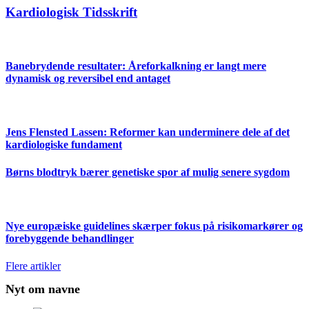
Kardiologisk Tidsskrift
Banebrydende resultater: Åreforkalkning er langt mere
dynamisk og reversibel end antaget
Jens Flensted Lassen: Reformer kan underminere dele af det
kardiologiske fundament
Børns blodtryk bærer genetiske spor af mulig senere sygdom
Nye europæiske guidelines skærper fokus på risikomarkører og
forebyggende behandlinger
Flere artikler
Nyt om navne