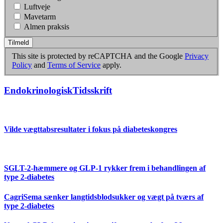
Luftveje
Mavetarm
Almen praksis
Tilmeld
This site is protected by reCAPTCHA and the Google
Privacy
Policy
and
Terms of Service
apply.
EndokrinologiskTidsskrift
Vilde vægttabsresultater i fokus på diabeteskongres
SGLT-2-hæmmere og GLP-1 rykker frem i behandlingen af
type 2-diabetes
CagriSema sænker langtidsblodsukker og vægt på tværs af
type 2-diabetes