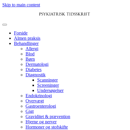
Skip to main content
Forside
Almen praksis
Behandlinger
Allergi
Blod
Børn
Dermatologi
Diabetes
Diagnostik
Scanninger
Screeninger
Undersøgelser
Endokrinologi
Overvægt
Gastroenterologi
Gigt
Graviditet & prævention
Hjerne og nerver
Hormoner og stofskifte