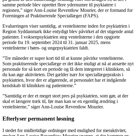
samme periode blev oprettet flere ydernumre til psykiatere i
regionen,” siger Ann-Louise Reventlow Mourier, der er formand for
Foreningen af Praktiserende Speciallæger (FAPS).
Evalueringen viser samtidig, at ventelisterne inden for psykiatrien i
Region Syddanmark ikke entydigt blev påvirket af det stigende antal
patienter. I voksenpsykiatrien steg ventelisterne i den opgjorte
periode fra 19. september 2024 til 31. januar 2025, mens
ventelisterne i børn- og ungepsykiatrien faldt.
”Tre måneder er super kort tid til at kunne påvirke ventelisterne.
Som praktiserende speciallæge er det ikke muligt at nå at ansætte nyt
personale for så kort en periode og få dem integreret i klinikken, så
du kan øge aktiviteten. Det gælder især for speciallægepraksis i
psykiatrien, hvor der er afgørende, at personalet har et indgående
kendskab til klinikken og patienterne.”
”Samtidig er der et meget stort pres på psykiatrien, som gør, at der
skal et længere træk til, før man kan se en egentlig ændring i
ventelisterne,” siger Ann-Louise Reventlow Mourier.
Efterlyser permanent løsning
I stedet for midlertidige ordninger med mulighed for meraktivitet,
ønsker Ann-Louise Reventlow Mourier snarere, at der kommer en