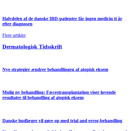
Halvdelen af de danske IBD-patienter får ingen medicin ti år
efter diagnosen
Flere artikler
Dermatologisk Tidsskrift
Nye strategier ændrer behandlingen af atopisk eksem
Mulig ny behandling: Fæcestransplantation viser lovende
resultater til behandling af atopisk eksem
Danske hudlæger vil gøre op med trial and error-behandling