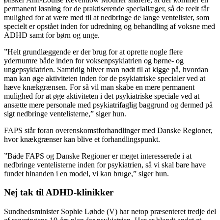
permanent løsning for de praktiserende speciallæger, så de reelt får
mulighed for at være med til at nedbringe de lange ventelister, som
specielt er opstået inden for udredning og behandling af voksne med
ADHD samt for børn og unge.
”Helt grundlæggende er der brug for at oprette nogle flere
ydernumre både inden for voksenpsykiatrien og børne- og
ungepsykiatrien. Samtidig bliver man nødt til at kigge på, hvordan
man kan øge aktiviteten inden for de psykiatriske specialer ved at
hæve knækgrænsen. For så vil man skabe en mere permanent
mulighed for at øge aktiviteten i det psykiatriske speciale ved at
ansætte mere personale med psykiatrifaglig baggrund og dermed på
sigt nedbringe ventelisterne,” siger hun.
FAPS står foran overenskomstforhandlinger med Danske Regioner,
hvor knækgrænser kan blive et forhandlingspunkt.
”Både FAPS og Danske Regioner er meget interesserede i at
nedbringe ventelisterne inden for psykiatrien, så vi skal bare have
fundet hinanden i en model, vi kan bruge,” siger hun.
Nej tak til ADHD-klinikker
Sundhedsminister Sophie Løhde (V) har netop præsenteret tredje del