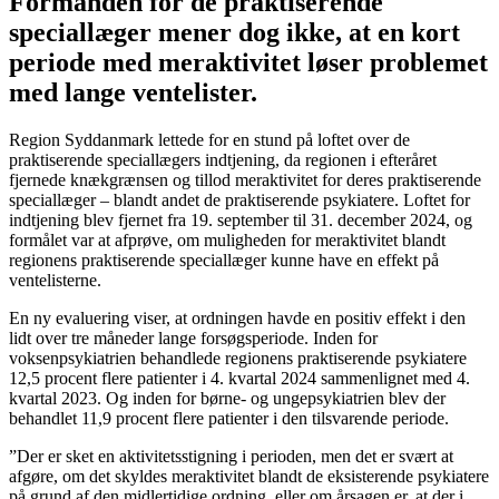
Formanden for de praktiserende
speciallæger mener dog ikke, at en kort
periode med meraktivitet løser problemet
med lange ventelister.
Region Syddanmark lettede for en stund på loftet over de
praktiserende speciallægers indtjening, da regionen i efteråret
fjernede knækgrænsen og tillod meraktivitet for deres praktiserende
speciallæger – blandt andet de praktiserende psykiatere. Loftet for
indtjening blev fjernet fra 19. september til 31. december 2024, og
formålet var at afprøve, om muligheden for meraktivitet blandt
regionens praktiserende speciallæger kunne have en effekt på
ventelisterne.
En ny evaluering viser, at ordningen havde en positiv effekt i den
lidt over tre måneder lange forsøgsperiode. Inden for
voksenpsykiatrien behandlede regionens praktiserende psykiatere
12,5 procent flere patienter i 4. kvartal 2024 sammenlignet med 4.
kvartal 2023. Og inden for børne- og ungepsykiatrien blev der
behandlet 11,9 procent flere patienter i den tilsvarende periode.
”Der er sket en aktivitetsstigning i perioden, men det er svært at
afgøre, om det skyldes meraktivitet blandt de eksisterende psykiatere
på grund af den midlertidige ordning, eller om årsagen er, at der i