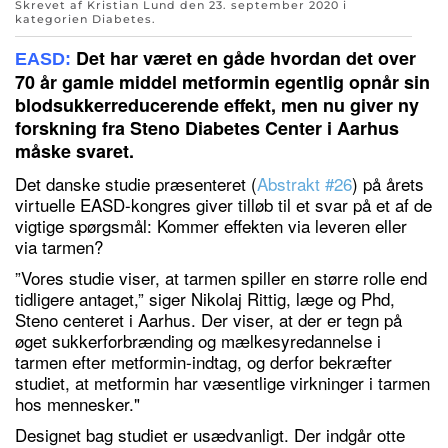
Skrevet af Kristian Lund den
23. september 2020
i
kategorien
Diabetes
.
Det har været en gåde hvordan det over
EASD:
70 år gamle middel metformin egentlig opnår sin
blodsukkerreducerende effekt, men nu giver ny
forskning fra Steno Diabetes Center i Aarhus
måske svaret.
Det danske studie præsenteret (
Abstrakt #26
) på årets
virtuelle EASD-kongres giver tilløb til et svar på et af de
vigtige spørgsmål: Kommer effekten via leveren eller
via tarmen?
”Vores studie viser, at tarmen spiller en større rolle end
tidligere antaget,” siger Nikolaj Rittig, læge og Phd,
Steno centeret i Aarhus. Der viser, at der er tegn på
øget sukkerforbrænding og mælkesyredannelse i
tarmen efter metformin-indtag, og derfor bekræfter
studiet, at metformin har væsentlige virkninger i tarmen
hos mennesker."
Designet bag studiet er usædvanligt. Der indgår otte