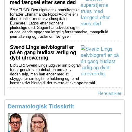
med fængsel efter søns død
SAMFUND: Den nigeriansk-amerikanske
forfatter Chimamanda Ngozi Adichie er i
åben konflikt med privathospitalet
Euracare i Lagos efter sønnens
pludselige død. Sagen har udviklet sig til
et opslidende opgør om lægelig forsømmelse, mangelfuld
journalføring og trusler om fængsel.
Svend Lings selvbiografi er
på én gang hudløst ærlig og
dybt utroværdig
BØGER: Svend Lings udgiver sin biografi
for at genaktivere debatten om aktiv
dødshjælp, men han ender med at
skygge for sin legitime holdning og for et
konstruktivt bidrag til det svære etiske spørgsmål.
Flere artikler
Dermatologisk Tidsskrift