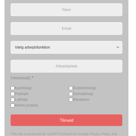
Interesse(r)
*
Kardiologi
Endokrinologi
Psykiatri
Dermatologi
Luftveje
Mavetarm
Almen praksis
Tilmeld
This site is protected by reCAPTCHA and the Google
Privacy Policy
and