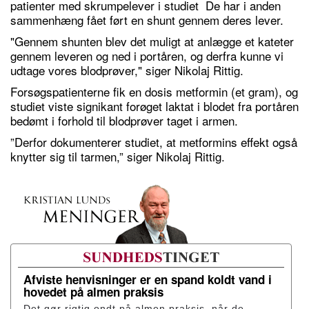
patienter med skrumpelever i studiet De har i anden
sammenhæng fået ført en shunt gennem deres lever.
"Gennem shunten blev det muligt at anlægge et kateter
gennem leveren og ned i portåren, og derfra kunne vi
udtage vores blodprøver," siger Nikolaj Rittig.
Forsøgspatienterne fik en dosis metformin (et gram), og
studiet viste signikant forøget laktat i blodet fra portåren
bedømt i forhold til blodprøver taget i armen.
”Derfor dokumenterer studiet, at metformins effekt også
knytter sig til tarmen,” siger Nikolaj Rittig.
Afviste henvisninger er en spand koldt vand i
hovedet på almen praksis
Det gør rigtig ondt på almen praksis, når de