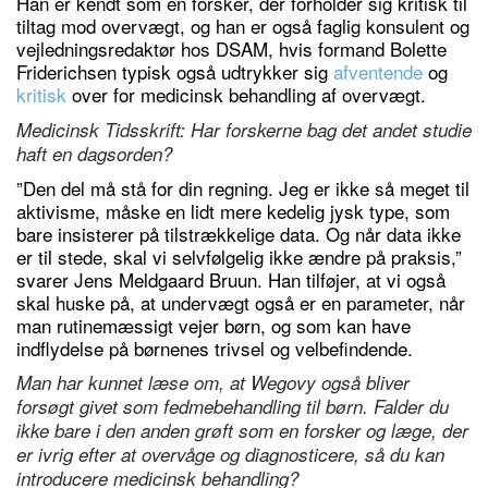
Han er kendt som en forsker, der forholder sig kritisk til
tiltag mod overvægt, og han er også faglig konsulent og
vejledningsredaktør hos DSAM, hvis formand Bolette
Friderichsen typisk også udtrykker sig
afventende
og
kritisk
over for medicinsk behandling af overvægt.
Medicinsk Tidsskrift: Har forskerne bag det andet studie
haft en dagsorden?
”Den del må stå for din regning. Jeg er ikke så meget til
aktivisme, måske en lidt mere kedelig jysk type, som
bare insisterer på tilstrækkelige data. Og når data ikke
er til stede, skal vi selvfølgelig ikke ændre på praksis,”
svarer Jens Meldgaard Bruun. Han tilføjer, at vi også
skal huske på, at undervægt også er en parameter, når
man rutinemæssigt vejer børn, og som kan have
indflydelse på børnenes trivsel og velbefindende.
Man har kunnet læse om, at Wegovy også bliver
forsøgt givet som fedmebehandling til børn. Falder du
ikke bare i den anden grøft som en forsker og læge, der
er ivrig efter at overvåge og diagnosticere, så du kan
introducere medicinsk behandling?