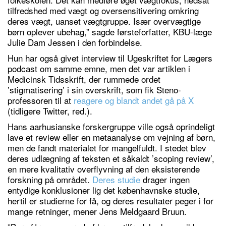
tilfredshed med vægt og oversensitivering omkring
deres vægt, uanset vægtgruppe. Især overvægtige
børn oplever ubehag,” sagde førsteforfatter, KBU-læge
Julie Dam Jessen i den forbindelse.
Hun har også givet interview til Ugeskriftet for Lægers
podcast om samme emne, men det var artiklen i
Medicinsk Tidsskrift, der rummede ordet
’stigmatisering’ i sin overskrift, som fik Steno-
professoren til at
reagere og blandt andet gå på X
(tidligere Twitter, red.).
Hans aarhusianske forskergruppe ville også oprindeligt
lave et review eller en metaanalyse om vejning af børn,
men de fandt materialet for mangelfuldt. I stedet blev
deres udlægning af teksten et såkaldt ’scoping review’,
en mere kvalitativ overflyvning af den eksisterende
forskning på området.
Deres studie
drager ingen
entydige konklusioner lig det københavnske studie,
hertil er studierne for få, og deres resultater peger i for
mange retninger, mener Jens Meldgaard Bruun.