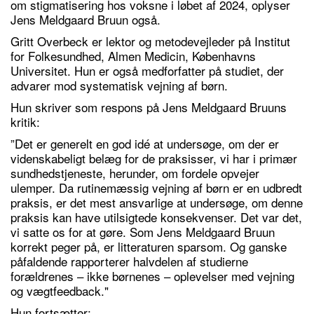
om stigmatisering hos voksne i løbet af 2024, oplyser
Jens Meldgaard Bruun også.
Gritt Overbeck er lektor og metodevejleder på Institut
for Folkesundhed, Almen Medicin, Københavns
Universitet. Hun er også medforfatter på studiet, der
advarer mod systematisk vejning af børn.
Hun skriver som respons på Jens Meldgaard Bruuns
kritik:
”Det er generelt en god idé at undersøge, om der er
videnskabeligt belæg for de praksisser, vi har i primær
sundhedstjeneste, herunder, om fordele opvejer
ulemper. Da rutinemæssig vejning af børn er en udbredt
praksis, er det mest ansvarlige at undersøge, om denne
praksis kan have utilsigtede konsekvenser. Det var det,
vi satte os for at gøre. Som Jens Meldgaard Bruun
korrekt peger på, er litteraturen sparsom. Og ganske
påfaldende rapporterer halvdelen af studierne
forældrenes – ikke børnenes – oplevelser med vejning
og vægtfeedback."
Hun fortsætter: