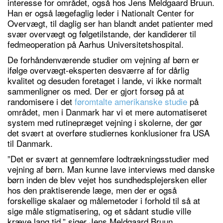
interesse for området, også hos Jens Meldgaard Bruun.
Han er også lægefaglig leder i Nationalt Center for
Overvægt, til daglig ser han blandt andet patienter med
svær overvægt og følgetilstande, der kandiderer til
fedmeoperation på Aarhus Universitetshospital.
De forhåndenværende studier om vejning af børn er
ifølge overvægt-eksperten desværre af for dårlig
kvalitet og desuden foretaget i lande, vi ikke normalt
sammenligner os med. Der er gjort forsøg på at
randomisere i det
føromtalte amerikanske studie
på
området, men i Danmark har vi et mere automatiseret
system med rutinepræget vejning i skolerne, der gør
det svært at overføre studiernes konklusioner fra USA
til Danmark.
”Det er svært at gennemføre lodtrækningsstudier med
vejning af børn. Man kunne lave interviews med danske
børn inden de blev vejet hos sundhedsplejersken eller
hos den praktiserende læge, men der er også
forskellige skalaer og målemetoder i forhold til så at
sige måle stigmatisering, og et sådant studie ville
kræve lang tid,” siger Jens Meldgaard Bruun.