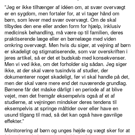
”Jeg er ikke tilhænger af idéen om, at svær overvægt
er en sygdom, men fortaler for, at vi tager hånd om
børn, som lever med svær overvægt. Om de skal
tilbydes den ene eller anden form for hjælp, inklusiv
medicinsk behandling, må være op til familien, deres
praktiserende læge eller en børnelæge med viden
omkring overvægt. Men hvis du siger, at vejning af børn
er skadeligt og stigmatiserende, som var overskriften i
jeres artikel, så er det et budskab med konsekvenser.
Men vi ved ikke, om det forholder sig sådan. Jeg siger
ikke, at der skal være tusindvis af studier, der
dokumenterer noget skadeligt, før vi skal handle på det,
men der skal være mere end det nuværende grundlag.
Børnene får det måske dårligt i en periode af at blive
vejet, men det fremgår eksempelvis også af et af
studierne, at vejningen mindsker deres tendens til
eksempelvis at springe måltider over eller have en
usund tilgang til mad, så det kan også have gavnlige
effekter.”
Monitorering af børn og unges højde og vægt sker for at