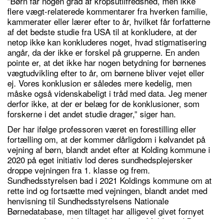
”Børn får nogen grad af kropsutilfredshed, men ikke
flere vægt-relaterede kommentarer fra hverken familie,
kammerater eller lærer efter to år, hvilket får forfatterne
af det bedste studie fra USA til at konkludere, at der
netop ikke kan konkluderes noget, hvad stigmatisering
angår, da der ikke er forskel på grupperne. En anden
pointe er, at det ikke har nogen betydning for børnenes
vægtudvikling efter to år, om børnene bliver vejet eller
ej. Vores konklusion er således mere kedelig, men
måske også videnskabeligt i tråd med data. Jeg mener
derfor ikke, at der er belæg for de konklusioner, som
forskerne i det andet studie drager,” siger han.
Der har ifølge professoren været en forestilling eller
fortælling om, at der kommer dårligdom i kølvandet på
vejning af børn, blandt andet efter at Kolding kommune i
2020 på eget initiativ lod deres sundhedsplejersker
droppe vejningen fra 1. klasse og frem.
Sundhedsstyrelsen bad i 2021 Koldings kommune om at
rette ind og fortsætte med vejningen, blandt andet med
henvisning til Sundhedsstyrelsens Nationale
Børnedatabase, men tiltaget har alligevel givet fornyet