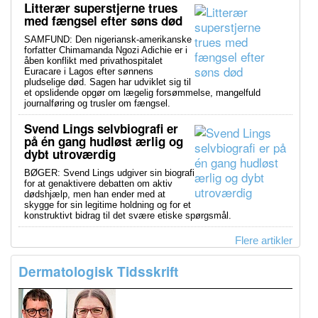
Litterær superstjerne trues
med fængsel efter søns død
SAMFUND: Den nigeriansk-amerikanske
forfatter Chimamanda Ngozi Adichie er i
åben konflikt med privathospitalet
Euracare i Lagos efter sønnens
pludselige død. Sagen har udviklet sig til
et opslidende opgør om lægelig forsømmelse, mangelfuld
journalføring og trusler om fængsel.
Svend Lings selvbiografi er
på én gang hudløst ærlig og
dybt utroværdig
BØGER: Svend Lings udgiver sin biografi
for at genaktivere debatten om aktiv
dødshjælp, men han ender med at
skygge for sin legitime holdning og for et
konstruktivt bidrag til det svære etiske spørgsmål.
Flere artikler
Dermatologisk Tidsskrift