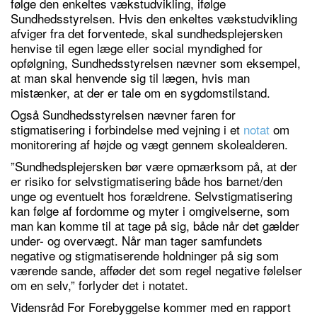
følge den enkeltes vækstudvikling, ifølge
Sundhedsstyrelsen. Hvis den enkeltes vækstudvikling
afviger fra det forventede, skal sundhedsplejersken
henvise til egen læge eller social myndighed for
opfølgning, Sundhedsstyrelsen nævner som eksempel,
at man skal henvende sig til lægen, hvis man
mistænker, at der er tale om en sygdomstilstand.
Også Sundhedsstyrelsen nævner faren for
stigmatisering i forbindelse med vejning i et
notat
om
monitorering af højde og vægt gennem skolealderen.
”Sundhedsplejersken bør være opmærksom på, at der
er risiko for selvstigmatisering både hos barnet/den
unge og eventuelt hos forældrene. Selvstigmatisering
kan følge af fordomme og myter i omgivelserne, som
man kan komme til at tage på sig, både når det gælder
under- og overvægt. Når man tager samfundets
negative og stigmatiserende holdninger på sig som
værende sande, afføder det som regel negative følelser
om en selv,” forlyder det i notatet.
Vidensråd For Forebyggelse kommer med en rapport