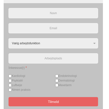
Interesse(r)
*
Kardiologi
Endokrinologi
Psykiatri
Dermatologi
Luftveje
Mavetarm
Almen praksis
Tilmeld