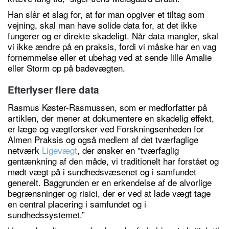
Han slår et slag for, at før man opgiver et tiltag som
vejning, skal man have solide data for, at det ikke
fungerer og er direkte skadeligt. Når data mangler, skal
vi ikke ændre på en praksis, fordi vi måske har en vag
fornemmelse eller et ubehag ved at sende lille Amalie
eller Storm op på badevægten.
Efterlyser flere data
Rasmus Køster-Rasmussen, som er medforfatter på
artiklen, der mener at dokumentere en skadelig effekt,
er læge og vægtforsker ved Forskningsenheden for
Almen Praksis og også medlem af det tværfaglige
netværk
Ligevægt
, der ønsker en ”tværfaglig
gentænkning af den måde, vi traditionelt har forstået og
mødt vægt på i sundhedsvæsenet og i samfundet
generelt. Baggrunden er en erkendelse af de alvorlige
begrænsninger og risici, der er ved at lade vægt tage
en central placering i samfundet og i
sundhedssystemet.”