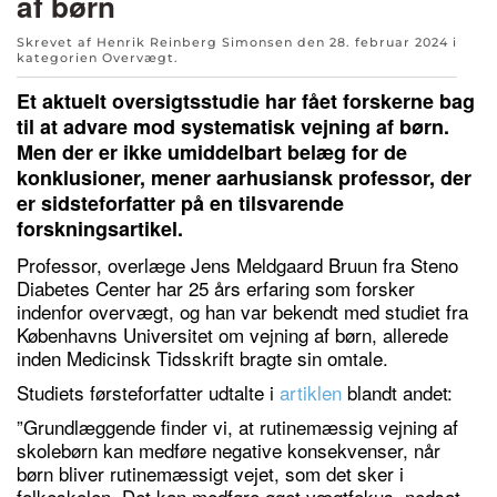
af børn
Skrevet af Henrik Reinberg Simonsen den
28. februar 2024
i
kategorien
Overvægt
.
Et aktuelt oversigtsstudie har fået forskerne bag
til at advare mod systematisk vejning af børn.
Men der er ikke umiddelbart belæg for de
konklusioner, mener aarhusiansk professor, der
er sidsteforfatter på en tilsvarende
forskningsartikel.
Professor, overlæge Jens Meldgaard Bruun fra Steno
Diabetes Center har 25 års erfaring som forsker
indenfor overvægt, og han var bekendt med studiet fra
Københavns Universitet om vejning af børn, allerede
inden Medicinsk Tidsskrift bragte sin omtale.
Studiets førsteforfatter udtalte i
artiklen
blandt andet:
”Grundlæggende finder vi, at rutinemæssig vejning af
skolebørn kan medføre negative konsekvenser, når
børn bliver rutinemæssigt vejet, som det sker i
folkeskolen. Det kan medføre øget vægtfokus, nedsat