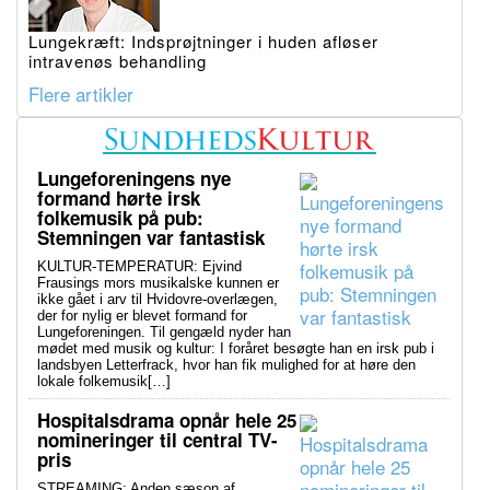
Lungekræft: Indsprøjtninger i huden afløser
intravenøs behandling
Flere artikler
Lungeforeningens nye
formand hørte irsk
folkemusik på pub:
Stemningen var fantastisk
KULTUR-TEMPERATUR: Ejvind
Frausings mors musikalske kunnen er
ikke gået i arv til Hvidovre-overlægen,
der for nylig er blevet formand for
Lungeforeningen. Til gengæld nyder han
mødet med musik og kultur: I foråret besøgte han en irsk pub i
landsbyen Letterfrack, hvor han fik mulighed for at høre den
lokale folkemusik[…]
Hospitalsdrama opnår hele 25
nomineringer til central TV-
pris
STREAMING: Anden sæson af