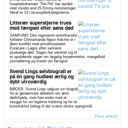
hospitalsdramaet ‘The Pitt’ har opnået
intet mindre end 25 Emmy-nomineringer.
Heraf er 13 i skuespillerkategorierne.
Litterær superstjerne trues
med fængsel efter søns død
SAMFUND: Den nigeriansk-amerikanske
forfatter Chimamanda Ngozi Adichie er i
åben konflikt med privathospitalet
Euracare i Lagos efter sønnens
pludselige død. Sagen har udviklet sig til
et opslidende opgør om lægelig forsømmelse, mangelfuld
journalføring og trusler om fængsel.
Svend Lings selvbiografi er
på én gang hudløst ærlig og
dybt utroværdig
BØGER: Svend Lings udgiver sin biografi
for at genaktivere debatten om aktiv
dødshjælp, men han ender med at
skygge for sin legitime holdning og for et
konstruktivt bidrag til det svære etiske spørgsmål.
Flere artikler