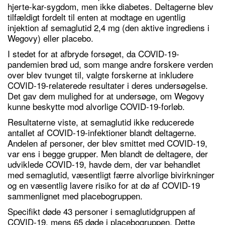
hjerte-kar-sygdom, men ikke diabetes. Deltagerne blev
tilfældigt fordelt til enten at modtage en ugentlig
injektion af semaglutid 2,4 mg (den aktive ingrediens i
Wegovy) eller placebo.
I stedet for at afbryde forsøget, da COVID-19-
pandemien brød ud, som mange andre forskere verden
over blev tvunget til, valgte forskerne at inkludere
COVID-19-relaterede resultater i deres undersøgelse.
Det gav dem mulighed for at undersøge, om Wegovy
kunne beskytte mod alvorlige COVID-19-forløb.
Resultaterne viste, at semaglutid ikke reducerede
antallet af COVID-19-infektioner blandt deltagerne.
Andelen af personer, der blev smittet med COVID-19,
var ens i begge grupper. Men blandt de deltagere, der
udviklede COVID-19, havde dem, der var behandlet
med semaglutid, væsentligt færre alvorlige bivirkninger
og en væsentlig lavere risiko for at dø af COVID-19
sammenlignet med placebogruppen.
Specifikt døde 43 personer i semaglutidgruppen af
COVID-19, mens 65 døde i placebogruppen. Dette