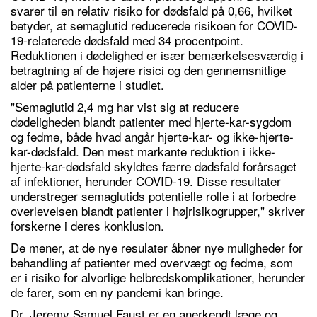
svarer til en relativ risiko for dødsfald på 0,66, hvilket
betyder, at semaglutid reducerede risikoen for COVID-
19-relaterede dødsfald med 34 procentpoint.
Reduktionen i dødelighed er især bemærkelsesværdig i
betragtning af de højere risici og den gennemsnitlige
alder på patienterne i studiet.
"Semaglutid 2,4 mg har vist sig at reducere
dødeligheden blandt patienter med hjerte-kar-sygdom
og fedme, både hvad angår hjerte-kar- og ikke-hjerte-
kar-dødsfald. Den mest markante reduktion i ikke-
hjerte-kar-dødsfald skyldtes færre dødsfald forårsaget
af infektioner, herunder COVID-19. Disse resultater
understreger semaglutids potentielle rolle i at forbedre
overlevelsen blandt patienter i højrisikogrupper," skriver
forskerne i deres konklusion.
De mener, at de nye resulater åbner nye muligheder for
behandling af patienter med overvægt og fedme, som
er i risiko for alvorlige helbredskomplikationer, herunder
de farer, som en ny pandemi kan bringe.
Dr. Jeremy Samuel Faust er en anerkendt læge og