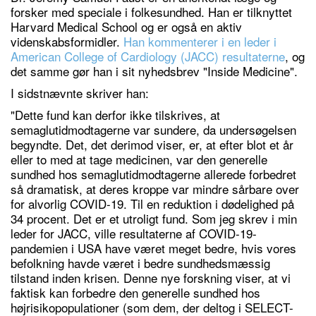
forsker med speciale i folkesundhed. Han er tilknyttet
Harvard Medical School og er også en aktiv
videnskabsformidler.
Han kommenterer i en leder i
American College of Cardiology (JACC) resultaterne
, og
det samme gør han i sit nyhedsbrev "Inside Medicine".
I sidstnævnte skriver han:
"Dette fund kan derfor ikke tilskrives, at
semaglutidmodtagerne var sundere, da undersøgelsen
begyndte. Det, det derimod viser, er, at efter blot et år
eller to med at tage medicinen, var den generelle
sundhed hos semaglutidmodtagerne allerede forbedret
så dramatisk, at deres kroppe var mindre sårbare over
for alvorlig COVID-19. Til en reduktion i dødelighed på
34 procent. Det er et utroligt fund. Som jeg skrev i min
leder for JACC, ville resultaterne af COVID-19-
pandemien i USA have været meget bedre, hvis vores
befolkning havde været i bedre sundhedsmæssig
tilstand inden krisen. Denne nye forskning viser, at vi
faktisk kan forbedre den generelle sundhed hos
højrisikopopulationer (som dem, der deltog i SELECT-