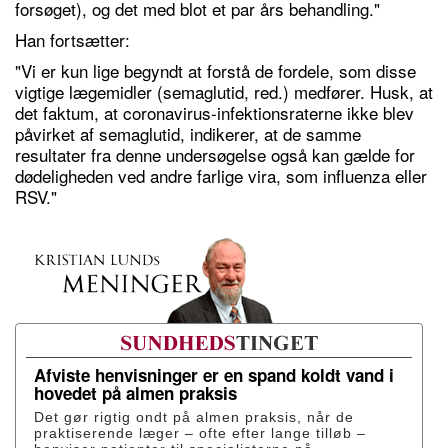
forsøget), og det med blot et par års behandling."
Han fortsætter:
"Vi er kun lige begyndt at forstå de fordele, som disse
vigtige lægemidler (semaglutid, red.) medfører. Husk, at
det faktum, at coronavirus-infektionsraterne ikke blev
påvirket af semaglutid, indikerer, at de samme
resultater fra denne undersøgelse også kan gælde for
dødeligheden ved andre farlige vira, som influenza eller
RSV."
Afviste henvisninger er en spand koldt vand i
hovedet på almen praksis
Det gør rigtig ondt på almen praksis, når de
praktiserende læger – ofte efter lange tilløb –