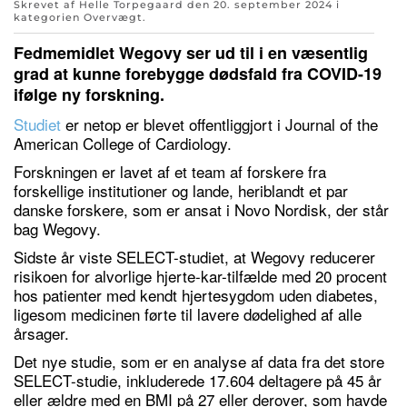
Skrevet af Helle Torpegaard den
20. september 2024
i
kategorien
Overvægt
.
Fedmemidlet Wegovy ser ud til i en væsentlig
grad at kunne forebygge dødsfald fra COVID-19
ifølge ny forskning.
Studiet
er netop er blevet offentliggjort i Journal of the
American College of Cardiology.
Forskningen er lavet af et team af forskere fra
forskellige institutioner og lande, heriblandt et par
danske forskere, som er ansat i Novo Nordisk, der står
bag Wegovy.
Sidste år viste SELECT-studiet, at Wegovy reducerer
risikoen for alvorlige hjerte-kar-tilfælde med 20 procent
hos patienter med kendt hjertesygdom uden diabetes,
ligesom medicinen førte til lavere dødelighed af alle
årsager.
Det nye studie, som er en analyse af data fra det store
SELECT-studie, inkluderede 17.604 deltagere på 45 år
eller ældre med en BMI på 27 eller derover, som havde