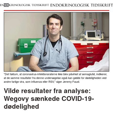
Skip to main content
"Det faktum, at coronavirus-infektionsraterne ikke blev påvirket af semaglutid, indikerer,
at de samme resultater fra denne undersøgelse også kan gælde for dødeligheden ved
andre farlige vira, som influenza eller RSV," siger Jeremy Faust.
Vilde resultater fra analyse:
Wegovy sænkede COVID-19-
dødelighed