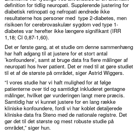
definition for tidlig neuropati. Supplerende justering for
diabetisk retinopati og nefropati ændrede ikke
resultaterne hos personer med type 2-diabetes, men
risikoen for cerebrovaskulær sygdom ved type 1-
diabetes var herefter ikke længere signifikant (IRR
1,18; CI 0,87-1,60).
Det er første gang, at et studie om denne sammenhæng
har haft adgang til at justere for et stort antal
’konfoundere’, samt at bruge data fra flere målinger af
neuropati hos hver patient. Det er med til at gøre studiet
til et af de største på området, siger Astrid Wiggers.
“I vores studie har vi haft mulighed for at følge
patienterne over tid og samtidigt inkluderet gentagne
målinger, hvilket gør vurderingen langt mere præcis.
Samtidig har vi kunnet justere for en lang række
kliniske konfoundere, fordi vi har koblet detaljerede
kliniske data fra Steno med de nationale registre. Det
gør det til det største og mest robuste studie på
området,” siger hun.