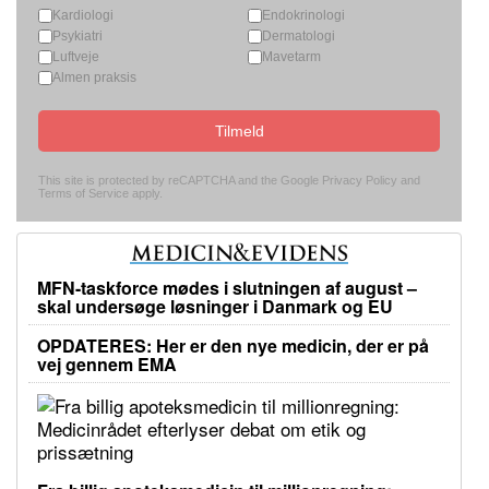
Kardiologi
Endokrinologi
Psykiatri
Dermatologi
Luftveje
Mavetarm
Almen praksis
Tilmeld
This site is protected by reCAPTCHA and the Google
Privacy Policy
and
Terms of Service
apply.
MFN-taskforce mødes i slutningen af august –
skal undersøge løsninger i Danmark og EU
OPDATERES: Her er den nye medicin, der er på
vej gennem EMA