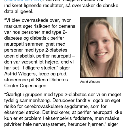
indikeret lignende resultater, så overrasker de danske
data alligevel.
“Vi blev overraskede over, hvor
markant øget risikoen for demens
var hos personer med type 2-
diabetes og diabetisk perifer
neuropati sammenlignet med
personer med type 2-diabetes
uden diabetisk perifer neuropati –
den var væsentligt højere, end vi
har set i tidligere studier,” siger
Astrid Wiggers, læge og ph.d.-
studerende på Steno Diabetes
Astrid Wiggers
Center Copenhagen.
“Særligt i gruppen med type 2-diabetes ser vi en meget
tydelig sammenhæng. Derudover fandt vi også en øget
risiko for cerebrovaskulære sygdomme, som for
eksempel stroke. Det indikerer, at perifer neuropati ikke
kun er et problem i eksempelvis fødderne, men måske
påvirker hele nervesystemet, herunder hjernen,” siger