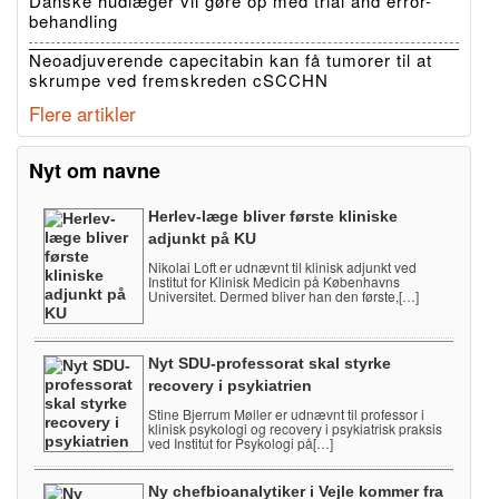
Danske hudlæger vil gøre op med trial and error-
behandling
Neoadjuverende capecitabin kan få tumorer til at
skrumpe ved fremskreden cSCCHN
Flere artikler
Nyt om navne
Herlev-læge bliver første kliniske
adjunkt på KU
Nikolai Loft er udnævnt til klinisk adjunkt ved
Institut for Klinisk Medicin på Københavns
Universitet. Dermed bliver han den første,[…]
Nyt SDU-professorat skal styrke
recovery i psykiatrien
Stine Bjerrum Møller er udnævnt til professor i
klinisk psykologi og recovery i psykiatrisk praksis
ved Institut for Psykologi på[…]
Ny chefbioanalytiker i Vejle kommer fra