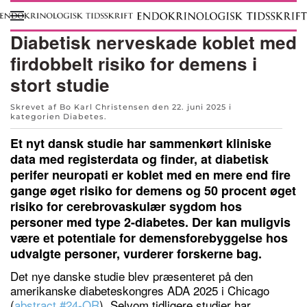
Skip to main content
Diabetisk nerveskade koblet med
firdobbelt risiko for demens i
stort studie
Skrevet af Bo Karl Christensen den
22. juni 2025
i
kategorien
Diabetes
.
Et nyt dansk studie har sammenkørt kliniske
data med registerdata og finder, at diabetisk
perifer neuropati er koblet med en mere end fire
gange øget risiko for demens og 50 procent øget
risiko for cerebrovaskulær sygdom hos
personer med type 2-diabetes. Der kan muligvis
være et potentiale for demensforebyggelse hos
udvalgte personer, vurderer forskerne bag.
Det nye danske studie blev præsenteret på den
amerikanske diabeteskongres ADA 2025 i Chicago
(
abstract #24-OR
). Selvom tidligere studier har