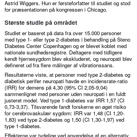
Astrid Wiggers. Hun er førsteforfatter til studiet og stod
for præsentationen på kongressen i Chicago.
Største studie på området
Studiet er baseret på data fra over 15.000 personer
med type 1- eller type 2-diabetes i behandling på Steno
Diabetes Center Copenhagen og er blevet koblet med
nationale sundhedsregistre. Deltagere med tidligere
kendt hjernesygdom blev ekskluderet, og neuropati blev
defineret ud fra flere målinger af vibrationssans.
Resultaterne viste, at personer med type 2-diabetes og
diabetisk perifer neuropati havde en incidensrate-ratio
(IRR) for demens på 4,30 (95% CI 2,05-9,04)
sammenlignet med personer uden neuropati i en fuldt
justeret model. Ved type 1-diabetes var IRR 1,57 (CI
0,73-3,37). Tilsvarende fandt forskerne en øget risiko
for cerebrovaskulær sygdom: IRR var 1,48 (CI 1,20-
1,83) ved type 2-diabetes og 1,50 (CI 1,30-1,97) ved
type 1-diabetes.
Effekterne var tydelige ved anvendelse af en alternativ