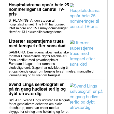
Hospitalsdrama opnår hele 25
nomineringer til central TV-
pris
STREAMING: Anden sæson af
hospitalsdramaet ‘The Pitt’ har opnået
intet mindre end 25 Emmy-nomineringer.
Heraf er 13 i skuespillerkategorierne.
Litterær superstjerne trues
med fængsel efter søns død
SAMFUND: Den nigeriansk-amerikanske
forfatter Chimamanda Ngozi Adichie er i
åben konflikt med privathospitalet
Euracare i Lagos efter sønnens
pludselige død. Sagen har udviklet sig til
et opslidende opgør om lægelig forsømmelse, mangelfuld
journalføring og trusler om fængsel.
Svend Lings selvbiografi er
på én gang hudløst ærlig og
dybt utroværdig
BØGER: Svend Lings udgiver sin biografi
for at genaktivere debatten om aktiv
dødshjælp, men han ender med at
skygge for sin legitime holdning og for et