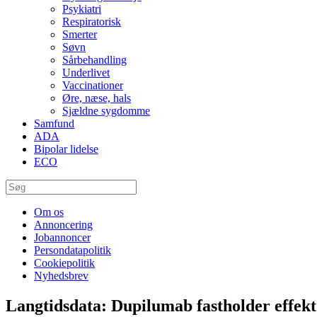
Psykiatri
Respiratorisk
Smerter
Søvn
Sårbehandling
Underlivet
Vaccinationer
Øre, næse, hals
Sjældne sygdomme
Samfund
ADA
Bipolar lidelse
ECO
Om os
Annoncering
Jobannoncer
Persondatapolitik
Cookiepolitik
Nyhedsbrev
Langtidsdata: Dupilumab fastholder effekt