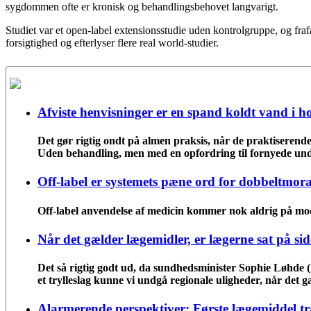
sygdommen ofte er kronisk og behandlingsbehovet langvarigt.
Studiet var et open-label extensionsstudie uden kontrolgruppe, og fra
forsigtighed og efterlyser flere real world-studier.
Afviste henvisninger er en spand koldt vand i h
Det gør rigtig ondt på almen praksis, når de praktiserende l
Uden behandling, men med en opfordring til fornyede und
Off-label er systemets pæne ord for dobbeltmora
Off-label anvendelse af medicin kommer nok aldrig på mod
Når det gælder lægemidler, er lægerne sat på sid
Det så rigtig godt ud, da sundhedsminister Sophie Løhde 
et trylleslag kunne vi undgå regionale uligheder, når det 
Alarmerende perspektiver: Første lægemiddel t