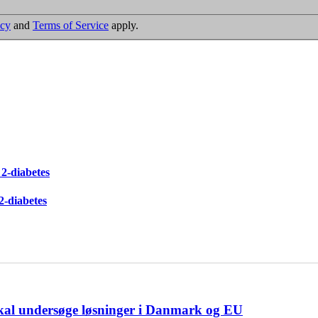
icy
and
Terms of Service
apply.
2-diabetes
2-diabetes
skal undersøge løsninger i Danmark og EU