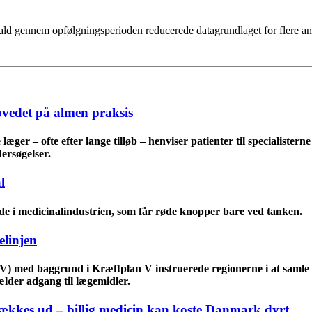
fald gennem opfølgningsperioden reducerede datagrundlaget for flere anal
ovedet på almen praksis
æger – ofte efter lange tilløb – henviser patienter til specialister
ersøgelser.
l
e i medicinalindustrien, som får røde knopper bare ved tanken.
elinjen
(V) med baggrund i Kræftplan V instruerede regionerne i at samle 
gælder adgang til lægemidler.
rækkes ud – billig medicin kan koste Danmark dyrt