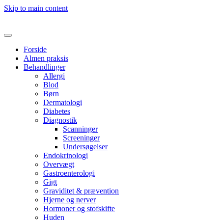
Skip to main content
Forside
Almen praksis
Behandlinger
Allergi
Blod
Børn
Dermatologi
Diabetes
Diagnostik
Scanninger
Screeninger
Undersøgelser
Endokrinologi
Overvægt
Gastroenterologi
Gigt
Graviditet & prævention
Hjerne og nerver
Hormoner og stofskifte
Huden