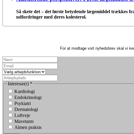
Så skete det – det første betydende lægemiddel trækkes fr
udfordringer med deres kolesterol.
For at modtage vort nyhedsbrev skal vi ke
Interesse(r)
*
Kardiologi
Endokrinologi
Psykiatri
Dermatologi
Luftveje
Mavetarm
Almen praksis