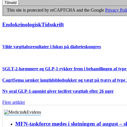
Tilmeld
This site is protected by reCAPTCHA and the Google
Privacy Pol
EndokrinologiskTidsskrift
Vilde vægttabsresultater i fokus på diabeteskongres
SGLT-2-hæmmere og GLP-1 rykker frem i behandlingen af type 
CagriSema sænker langtidsblodsukker og vægt på tværs af type 
Ny oral GLP-1-agonist giver tocifret vægttab efter 26 uger
Flere artikler
MFN-taskforce mødes i slutningen af august – 