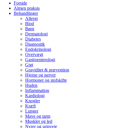
Forside
Almen praksis
Behandlinger
Allergi
Blod
Børn
Dermatologi
Diabetes
Diagnostik
Endokrinologi
Overvægt
Gastroenterologi
Gigt
Graviditet & prævention
Hjerne og nerver
Hormoner og stofskifte
Huden
Inflammation
Kardiologi
Knogler
Kræft
Lunger
Mave og tarm
Muskler og led
Nyrer og urinveje