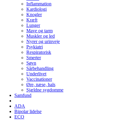
Inflammation
Kardiologi
Knogler
Kræft
Lunger
Mave og tarm
Muskler og led
Nyrer og urinveje
Psykiatri
Respiratorisk
Smerter
Søvn
Sårbehandling
Underlivet
Vaccinationer
Øre, næse, hals
Sjældne sygdomme
Samfund
ADA
Bipolar lidelse
ECO