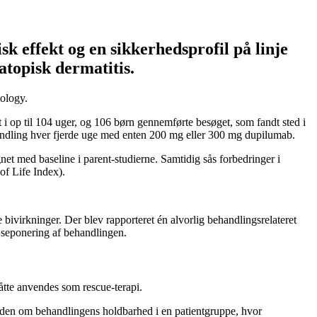
k effekt og en sikkerhedsprofil på linje
atopisk dermatitis.
ology.
 op til 104 uger, og 106 børn gennemførte besøget, som fandt sted i
handling hver fjerde uge med enten 200 mg eller 300 mg dupilumab.
t med baseline i parent-studierne. Samtidig sås forbedringer i
f Life Index).
bivirkninger. Der blev rapporteret én alvorlig behandlingsrelateret
t seponering af behandlingen.
åtte anvendes som rescue-terapi.
viden om behandlingens holdbarhed i en patientgruppe, hvor