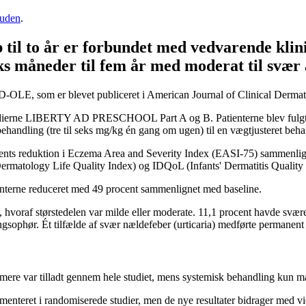
uden
.
il to år er forbundet med vedvarende klinis
eks måneder til fem år med moderat til svær 
-OLE, som er blevet publiceret i American Journal of Clinical Dermat
studierne LIBERTY AD PRESCHOOL Part A og B. Patienterne blev fulgt i
ehandling (tre til seks mg/kg én gang om ugen) til en vægtjusteret be
ents reduktion i Eczema Area and Severity Index (EASI-75) sammenligne
matology Life Quality Index) og IDQoL (Infants' Dermatitis Quality o
nterne reduceret med 49 procent sammenlignet med baseline.
hvoraf størstedelen var milde eller moderate. 11,1 procent havde svære 
ingsophør. Ét tilfælde af svær nældefeber (urticaria) medførte permanen
mmere var tilladt gennem hele studiet, mens systemisk behandling kun m
umenteret i randomiserede studier, men de nye resultater bidrager med 