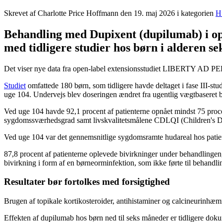
Skrevet af Charlotte Price Hoffmann den
19. maj 2026
i kategorien
H
Behandling med Dupixent (dupilumab) i op t
med tidligere studier hos børn i alderen s
Det viser nye data fra open-label extensionsstudiet LIBERTY AD PED
Studiet
omfattede 180 børn, som tidligere havde deltaget i fase III-
uge 104. Undervejs blev doseringen ændret fra ugentlig vægtbaseret b
Ved uge 104 havde 92,1 procent af patienterne opnået mindst 75 proc
sygdomssværhedsgrad samt livskvalitetsmålene CDLQI (Children's Der
Ved uge 104 var det gennemsnitlige sygdomsramte hudareal hos patie
87,8 procent af patienterne oplevede bivirkninger under behandlingen, 
bivirkning i form af en børneorminfektion, som ikke førte til behandl
Resultater bør fortolkes med forsigtighed
Brugen af topikale kortikosteroider, antihistaminer og calcineurinhæ
Effekten af dupilumab hos børn ned til seks måneder er tidligere dok