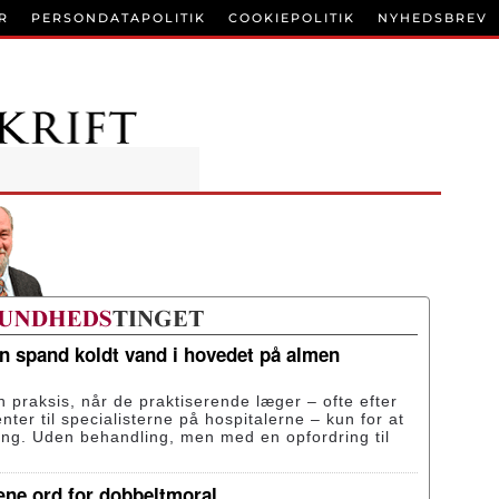
R
PERSONDATAPOLITIK
COOKIEPOLITIK
NYHEDSBREV
en spand koldt vand i hovedet på almen
n praksis, når de praktiserende læger – ofte efter
enter til specialisterne på hospitalerne – kun for at
ing. Uden behandling, men med en opfordring til
æne ord for dobbeltmoral