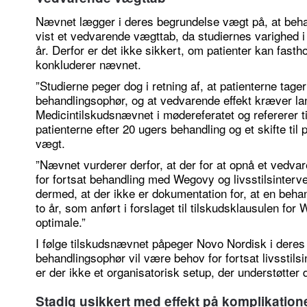
Nævnet lægger i deres begrundelse vægt på, at be
vist et vedvarende vægttab, da studiernes varighed i ø
år. Derfor er det ikke sikkert, om patienter kan fasth
konkluderer nævnet.
”Studierne peger dog i retning af, at patienterne tager
behandlingsophør, og at vedvarende effekt kræver lan
Medicintilskudsnævnet i mødereferatet og refererer t
patienterne efter 20 ugers behandling og et skifte til 
vægt.
”Nævnet vurderer derfor, at der for at opnå et vedv
for fortsat behandling med Wegovy og livsstilsinterv
dermed, at der ikke er dokumentation for, at en beha
to år, som anført i forslaget til tilskudsklausulen fo
optimale.”
I følge tilskudsnævnet påpeger Novo Nordisk i deres 
behandlingsophør vil være behov for fortsat livsstil
er der ikke et organisatorisk setup, der understøtter
Stadig usikkert med effekt på komplikation