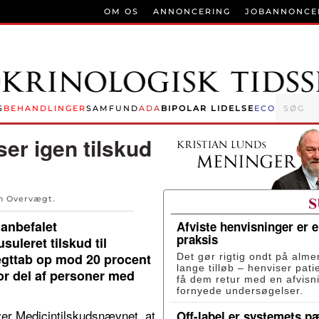
OM OS
ANNONCERING
JOBANNONCE
S
BEHANDLINGER
SAMFUND
ADA
BIPOLAR LIDELSE
ECO
er igen tilskud
en
Overvægt
.
anbefalet
Afviste henvisninger er 
praksis
uleret tilskud til
ægttab op mod 20 procent
Det gør rigtig ondt på alme
lange tilløb – henviser pati
or del af personer med
få dem retur med en afvisn
fornyede undersøgelser.
river Medicintilskudsnævnet, at
Off-label er systemets p