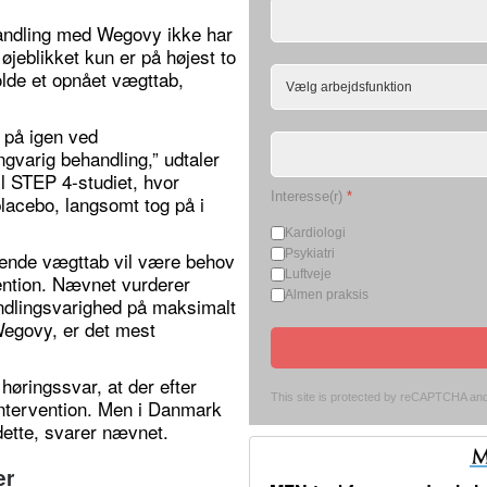
handling med Wegovy ikke har
jeblikket kun er på højest to
olde et opnået vægttab,
 på igen ved
gvarig behandling,” udtaler
il STEP 4-studiet, hvor
Interesse(r)
*
placebo, langsomt tog på i
Kardiologi
Psykiatri
arende vægttab vil være behov
Luftveje
ention. Nævnet vurderer
Almen praksis
ndlingsvarighed på maksimalt
r Wegovy, er det mest
høringssvar, at der efter
This site is protected by reCAPTCHA an
sintervention. Men i Danmark
 dette, svarer nævnet.
er