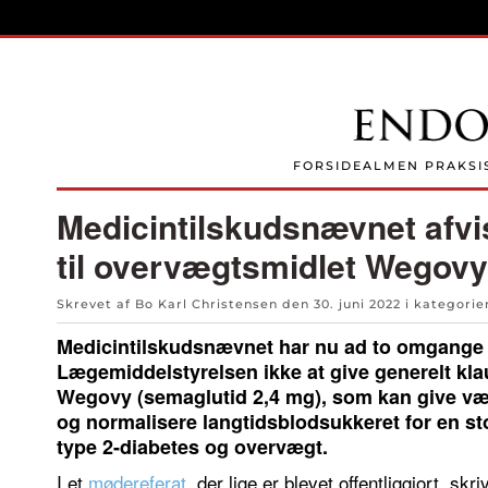
Skip to main content
FORSIDE
ALMEN PRAKSI
Medicintilskudsnævnet afvis
til overvægtsmidlet Wegovy
Skrevet af Bo Karl Christensen den
30. juni 2022
i kategori
Medicintilskudsnævnet har nu ad to omgange 
Lægemiddelstyrelsen ikke at give generelt klaus
Wegovy (semaglutid 2,4 mg), som kan give v
og normalisere langtidsblodsukkeret for en st
type 2-diabetes og overvægt.
I et
mødereferat
, der lige er blevet offentliggjort, sk