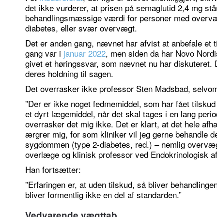
det ikke vurderer, at prisen på semaglutid 2,4 mg står 
behandlingsmæssige værdi for personer med overvæ
diabetes, eller svær overvægt.
Det er anden gang, nævnet har afvist at anbefale et ti
gang var i
januar 2022
, men siden da har Novo Nordi
givet et høringssvar, som nævnet nu har diskuteret.
deres holdning til sagen.
Det overrasker ikke professor Sten Madsbad, selvo
”Der er ikke noget fedmemiddel, som har fået tilsku
et dyrt lægemiddel, når det skal tages i en lang per
overrasker det mig ikke. Det er klart, at det hele af
ærgrer mig, for som kliniker vil jeg gerne behandle 
sygdommen (type 2-diabetes, red.) – nemlig overvæg
overlæge og klinisk professor ved Endokrinologisk a
Han fortsætter:
”Erfaringen er, at uden tilskud, så bliver behandlingen
bliver formentlig ikke en del af standarden.”
Vedvarende vægttab