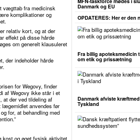
MFN-taskforce mødes i slu
Danmark og EU
et vægttab fra medicinsk
lære komplikationer og
OPDATERES: Her er den ny
et.
er relativ kort, og at der
r effekt på disse hårde
søges om generelt klausuleret
Fra billig apoteksmedicin t
om etik og prissætning
 der indeholder hårde
r.
prisen for Wegovy, finder
af Wegovy ikke står i et
Danmark afviste kræftmedic
 at der ved tildeling af
Tyskland
 at lægemidlet anvendes før
n og for, at behandling med
ntion.”
 kost og øget fysisk aktivitet