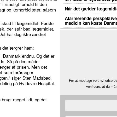
i rimeligt forhold til den
Når det gælder lægemidle
gt og komorbiditeter, såsom
Alarmerende perspektiver
medicin kan koste Danma
lskud til lægemidlet. Første
sk, der står bag lægemidlet,
 Det har dog ikke ændret
m det ærgrer ham:
d i Danmark endnu. Og det er
iode. Så på den måde
hænger af prisen. Men det
det som forårsager
ten,” siger Sten Madsbad,
For at modtage vort nyhedsbrev 
fdeling på Hvidovre Hospital.
verificere, at du m
 brugt meget lidt, og det