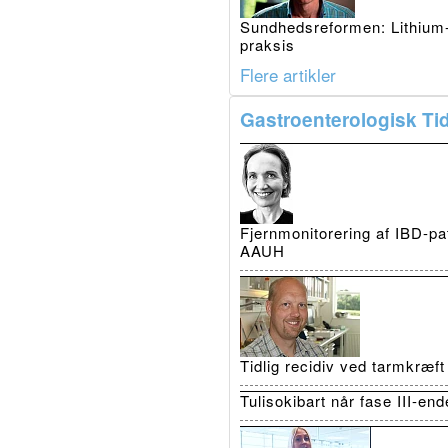
Sundhedsreformen: Lithium-p
praksis
Flere artikler
Gastroenterologisk Tid
Fjernmonitorering af IBD-pat
AAUH
Tidlig recidiv ved tarmkræf
Tulisokibart når fase III-en