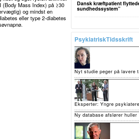
Dansk kræftpatient flyttede
MI (Body Mass Index) på ≥30
sundhedssystem”
vervægtig) og mindst en
abetes eller type 2-diabetes
 søvnapnø.
PsykiatriskTidsskrift
Nyt studie peger på lavere
Eksperter: Yngre psykiatere 
Ny database afslører huller 