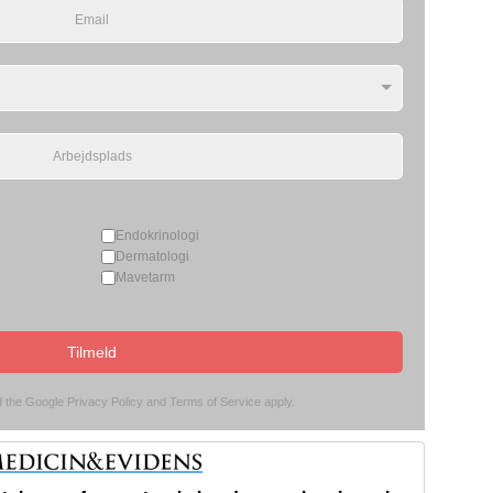
Endokrinologi
Dermatologi
Mavetarm
Tilmeld
d the Google
Privacy Policy
and
Terms of Service
apply.