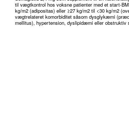
til vægtkontrol hos voksne patienter med et start-B
kg/m2 (adipositas) eller ≥27 kg/m2 til <30 kg/m2 (o
vægtrelateret komorbiditet såsom dysglykæmi (prædi
mellitus), hypertension, dyslipidæmi eller obstruktiv