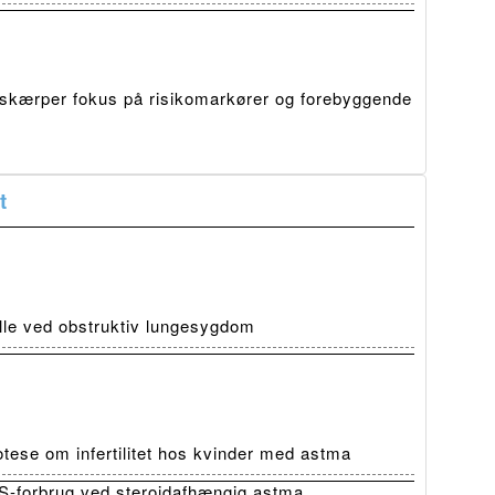
skærper fokus på risikomarkører og forebyggende
t
olle ved obstruktiv lungesygdom
tese om infertilitet hos kvinder med astma
-forbrug ved steroidafhængig astma