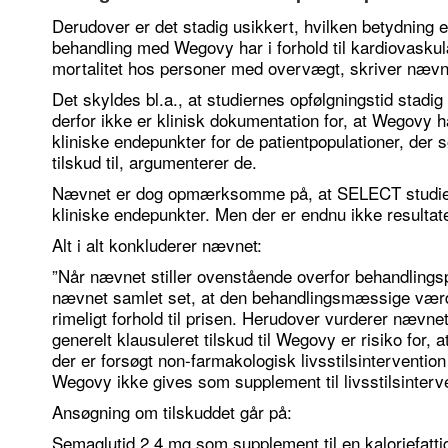
Derudover er det stadig usikkert, hvilken betydning 
behandling med Wegovy har i forhold til kardiovasku
mortalitet hos personer med overvægt, skriver nævn
Det skyldes bl.a., at studiernes opfølgningstid stadig 
derfor ikke er klinisk dokumentation for, at Wegovy ha
kliniske endepunkter for de patientpopulationer, der 
tilskud til, argumenterer de.
Nævnet er dog opmærksomme på, at SELECT studiet,
kliniske endepunkter. Men der er endnu ikke resultate
Alt i alt konkluderer nævnet:
”Når nævnet stiller ovenstående overfor behandlings
nævnet samlet set, at den behandlingsmæssige værdi 
rimeligt forhold til prisen. Herudover vurderer nævnet,
generelt klausuleret tilskud til Wegovy er risiko for,
der er forsøgt non-farmakologisk livsstilsinterventio
Wegovy ikke gives som supplement til livsstilsinterve
Ansøgning om tilskuddet går på:
Semaglutid 2,4 mg som supplement til en kaloriefattig