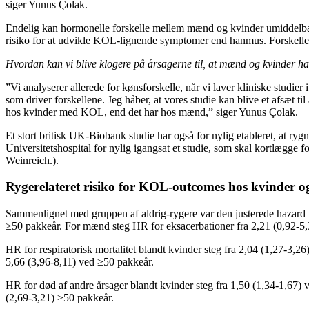
siger Yunus Çolak.
Endelig kan hormonelle forskelle mellem mænd og kvinder umiddelbar
risiko for at udvikle KOL-lignende symptomer end hanmus. Forskellen
Hvordan kan vi blive klogere på årsagerne til, at mænd og kvinder har
”Vi analyserer allerede for kønsforskelle, når vi laver kliniske studi
som driver forskellene. Jeg håber, at vores studie kan blive et afsæt t
hos kvinder med KOL, end det har hos mænd,” siger Yunus Çolak.
Et stort britisk UK-Biobank studie har også for nylig etableret, at r
Universitetshospital for nylig igangsat et studie, som skal kortlægge 
Weinreich.).
Rygerelateret risiko for KOL-outcomes hos kvinder
Sammenlignet med gruppen af aldrig-rygere var den justerede hazard 
≥50 pakkeår. For mænd steg HR for eksacerbationer fra 2,21 (0,92-5,
HR for respiratorisk mortalitet blandt kvinder steg fra 2,04 (1,27-3,2
5,66 (3,96-8,11) ved ≥50 pakkeår.
HR for død af andre årsager blandt kvinder steg fra 1,50 (1,34-1,67) 
(2,69-3,21) ≥50 pakkeår.