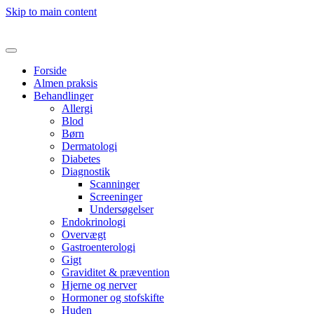
Skip to main content
Forside
Almen praksis
Behandlinger
Allergi
Blod
Børn
Dermatologi
Diabetes
Diagnostik
Scanninger
Screeninger
Undersøgelser
Endokrinologi
Overvægt
Gastroenterologi
Gigt
Graviditet & prævention
Hjerne og nerver
Hormoner og stofskifte
Huden