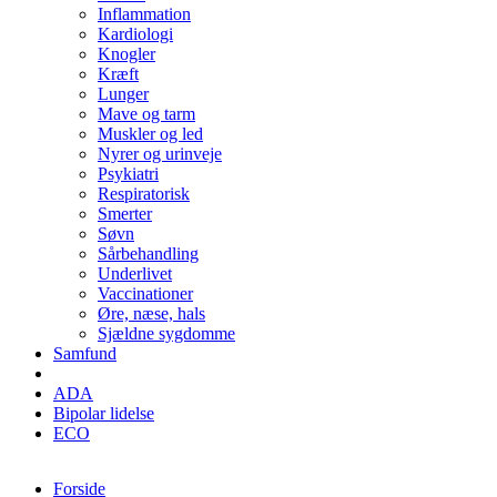
Inflammation
Kardiologi
Knogler
Kræft
Lunger
Mave og tarm
Muskler og led
Nyrer og urinveje
Psykiatri
Respiratorisk
Smerter
Søvn
Sårbehandling
Underlivet
Vaccinationer
Øre, næse, hals
Sjældne sygdomme
Samfund
ADA
Bipolar lidelse
ECO
Forside