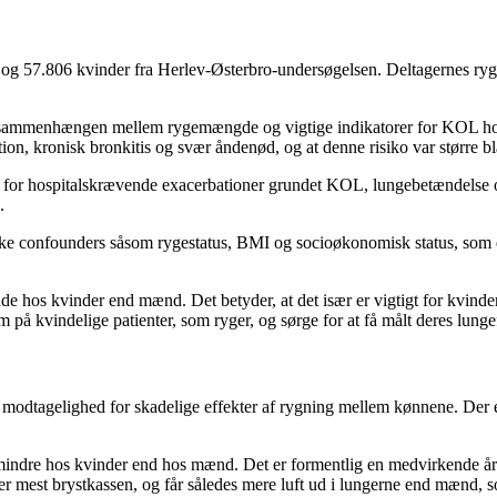
d og 57.806 kvinder fra Herlev-Østerbro-undersøgelsen. Deltagernes ryge
e sammenhængen mellem rygemængde og vigtige indikatorer for KOL hos 
uktion, kronisk bronkitis og svær åndenød, og at denne risiko var større
iko for hospitalskrævende exacerbationer grundet KOL, lungebetændelse
.
række confounders såsom rygestatus, BMI og socioøkonomisk status, som e
de hos kvinder end mænd. Det betyder, at det især er vigtigt for kvinder
 på kvindelige patienter, som ryger, og sørge for at få målt deres lu
llen i modtagelighed for skadelige effekter af rygning mellem kønnene. D
mindre hos kvinder end hos mænd. Det er formentlig en medvirkende årsag 
 mest brystkassen, og får således mere luft ud i lungerne end mænd, s