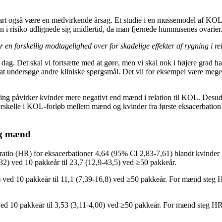
t også være en medvirkende årsag. Et studie i en mussemodel af KOL ha
 i risiko udlignede sig imidlertid, da man fjernede hunmusenes ovarier
 en forskellig modtagelighed over for skadelige effekter af rygning i re
er i dag. Det skal vi fortsætte med at gøre, men vi skal nok i højere gra
il at undersøge andre kliniske spørgsmål. Det vil for eksempel være mege
ygning påvirker kvinder mere negativt end mænd i relation til KOL. Desu
forskelle i KOL-forløb mellem mænd og kvinder fra første eksacerbation 
 og mænd
ratio (HR) for eksacerbationer 4,64 (95% CI 2,83-7,61) blandt kvinder
32) ved 10 pakkeår til 23,7 (12,9-43,5) ved ≥50 pakkeår.
6) ved 10 pakkeår til 11,1 (7,39-16,8) ved ≥50 pakkeår. For mænd steg HR
ved 10 pakkeår til 3,53 (3,11-4,00) ved ≥50 pakkeår. For mænd steg HR 