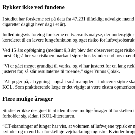
Rykker ikke ved fundene
I studiet har forskerne set på data fra 47.231 tilfældigt udvalgte mæn
cigaretter dagligt hver dag i et år).
Indledningsvis foretog forskerne en tværsnitsanalyse, der undersøgt
korreleret til en lavere lungefunktion og øget risiko for luftvejsobstr
Ved 15-års opfølgning (mediant 9,3 år) blev der observeret øget ris
mest. Også her var risikoen markant større hos kvinder end hos mænd
”Vi er gået meget grundigt til værks, og vi har justeret for en lang 
justeret for, så står resultaterne til troende,” siger Yunus Çolak.
”Alt peger på, at rygning – også i små mængder – inducerer større ska
KOL. Som praktiserende læge er det vigtigt at være ekstra opmærksom
Flere mulige årsager
Studiet er ikke designet til at identificere mulige årsager til forske
forholder sig sådan i KOL-litteraturen.
”CT-skanninger af lunger har vist, at volumen af luftvejene typisk er 
kvinder og mænd har forskellige vejrtrækningsmønstre. Kvinder bruger