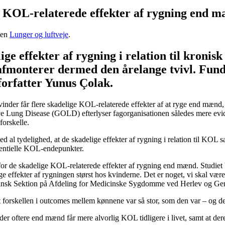
ige KOL-relaterede effekter af rygning end 
ien
Lunger og luftveje
.
ge effekter af rygning i relation til kron
 afmonterer dermed den årelange tvivl. Fun
forfatter Yunus Çolak.
nder får flere skadelige KOL-relaterede effekter af at ryge end mænd, 
tive Lung Disease (GOLD) efterlyser fagorganisationen således mere evi
forskelle.
 med al tydelighed, at de skadelige effekter af rygning i relation til 
ssentielle KOL-endepunkter.
or de skadelige KOL-relaterede effekter af rygning end mænd. Studiet bek
e effekter af rygningen størst hos kvinderne. Det er noget, vi skal
nsk Sektion på Afdeling for Medicinske Sygdomme ved Herlev og Gentoft
 at forskellen i outcomes mellem kønnene var så stor, som den var – og 
der oftere end mænd får mere alvorlig KOL tidligere i livet, samt at de