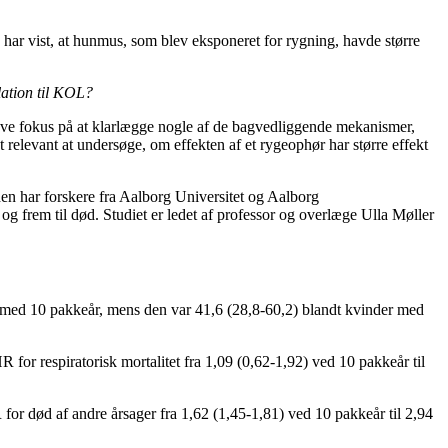
r vist, at hunmus, som blev eksponeret for rygning, havde større
.
lation til KOL?
d have fokus på at klarlægge nogle af de bagvedliggende mekanismer,
t relevant at undersøge, om effekten af et rygeophør har større effekt
den har forskere fra Aalborg Universitet og Aalborg
og frem til død. Studiet er ledet af professor og overlæge Ulla Møller
 med 10 pakkeår, mens den var 41,6 (28,8-60,2) blandt kvinder med
 for respiratorisk mortalitet fra 1,09 (0,62-1,92) ved 10 pakkeår til
for død af andre årsager fra 1,62 (1,45-1,81) ved 10 pakkeår til 2,94