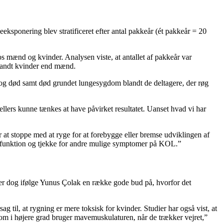
eksponering blev stratificeret efter antal pakkeår (ét pakkeår = 20
mænd og kvinder. Analysen viste, at antallet af pakkeår var
 blandt kvinder end mænd.
 og død samt død grundet lungesygdom blandt de deltagere, der røg
llers kunne tænkes at have påvirket resultatet. Uanset hvad vi har
 at stoppe med at ryge for at forebygge eller bremse udviklingen af
ngefunktion og tjekke for andre mulige symptomer på KOL.”
er er dog ifølge Yunus Çolak en række gode bud på, hvorfor det
til, at rygning er mere toksisk for kvinder. Studier har også vist, at
om i højere grad bruger mavemuskulaturen, når de trækker vejret,”