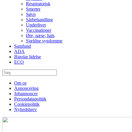
Respiratorisk
Smerter
Søvn
Sårbehandling
Underlivet
Vaccinationer
Øre, næse, hals
Sjældne sygdomme
Samfund
ADA
Bipolar lidelse
ECO
Om os
Annoncering
Jobannoncer
Persondatapolitik
Cookiepolitik
Nyhedsbrev