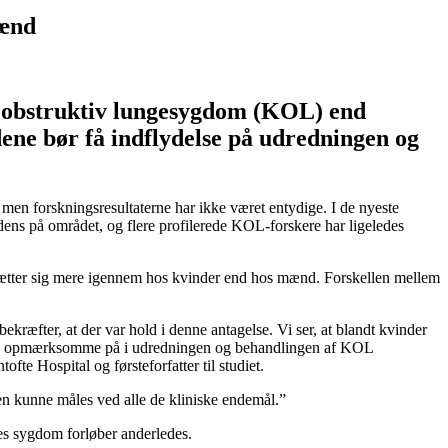
mænd
isk obstruktiv lungesygdom (KOL) end
dene bør få indflydelse på udredningen og
men forskningsresultaterne har ikke været entydige. I de nyeste
dens på området, og flere profilerede KOL-forskere har ligeledes
KOL sætter sig mere igennem hos kvinder end hos mænd. Forskellen mellem
ræfter, at der var hold i denne antagelse. Vi ser, at blandt kvinder
 være opmærksomme på i udredningen og behandlingen af KOL
e Hospital og førsteforfatter til studiet.
den kunne måles ved alle de kliniske endemål.”
res sygdom forløber anderledes.