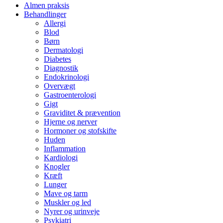
Almen praksis
Behandlinger
Allergi
Blod
Børn
Dermatologi
Diabetes
Diagnostik
Endokrinologi
Overvægt
Gastroenterologi
Gigt
Graviditet & prævention
Hjerne og nerver
Hormoner og stofskifte
Huden
Inflammation
Kardiologi
Knogler
Kræft
Lunger
Mave og tarm
Muskler og led
Nyrer og urinveje
Psykiatri