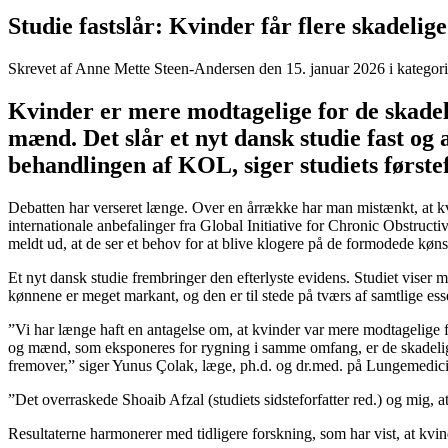
Studie fastslår: Kvinder får flere skadel
Skrevet af Anne Mette Steen-Andersen den
15. januar 2026
i kategor
Kvinder er mere modtagelige for de skadeli
mænd. Det slår et nyt dansk studie fast og
behandlingen af KOL, siger studiets første
Debatten har verseret længe. Over en årrække har man mistænkt, at kvi
internationale anbefalinger fra Global Initiative for Chronic Obstruc
meldt ud, at de ser et behov for at blive klogere på de formodede køns
Et nyt dansk studie frembringer den efter­lyste evidens. Studiet viser
kønnene er meget markant, og den er til stede på tværs af samtlige e
”Vi har længe haft en antagelse om, at kvinder var mere modtagelige f
og mænd, som eksponeres for rygning i samme omfang, er de skadelig
fremover,” siger Yunus Çolak, læge, ph.d. og dr.med. på Lunge­medici
”Det overraskede Shoaib Afzal (studiets sidsteforfatter red.) og mig,
Resultaterne harmonerer med tidligere forskning, som har vist, at kvin