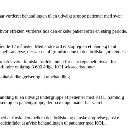
har vurderet behandlingen til en udvalgt gruppe patienter med svær
vor effekten vurderes hos den enkelte patient efter en etårig periode,
gående 12 måneder. Med andre ord er stopreglen et håndtag til at
nefit-analyse, der var en af grundstenene til den britiske godkendelse.
mab leverer kliniske fordele inden for et acceptabelt niveau for
forhindre omkring 3.600 årlige KOL-eksacerbationer.
ospitalsindlæggelser og akutbehandling.
behandling til en udvalgt undergruppe af patienter med KOL. Samtidig
æsen og en patientgruppe, der på mange måder har været
med er forskellen mellem den britiske og danske afgørelse ganske
edicinrådet at afvise behandlingen til patienter med KOL.