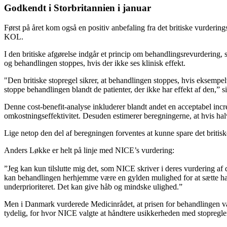
Godkendt i Storbritannien i januar
Først på året kom også en positiv anbefaling fra det britiske vurderi
KOL.
I den britiske afgørelse indgår et princip om behandlingsrevurdering, 
og behandlingen stoppes, hvis der ikke ses klinisk effekt.
"Den britiske stopregel sikrer, at behandlingen stoppes, hvis eksempel
stoppe behandlingen blandt de patienter, der ikke har effekt af den,” 
Denne cost-benefit-analyse inkluderer blandt andet en acceptabel incre
omkostningseffektivitet. Desuden estimerer beregningerne, at hvis ha
Lige netop den del af beregningen forventes at kunne spare det britis
Anders Løkke er helt på linje med NICE’s vurdering:
”Jeg kan kun tilslutte mig det, som NICE skriver i deres vurdering af 
kan behandlingen herhjemme være en gylden mulighed for at sætte han
underprioriteret. Det kan give håb og mindske ulighed.”
Men i Danmark vurderede Medicinrådet, at prisen for behandlingen var
tydelig, for hvor NICE valgte at håndtere usikkerheden med stopregle