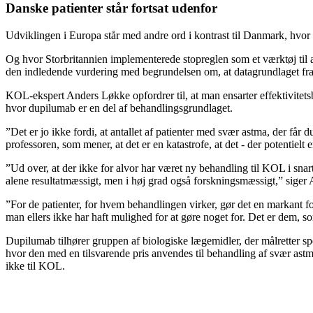
Danske patienter står fortsat udenfor
Udviklingen i Europa står med andre ord i kontrast til Danmark, hvor
Og hvor Storbritannien implementerede stopreglen som et værktøj til 
den indledende vurdering med begrundelsen om, at datagrundlaget fra de
KOL-ekspert Anders Løkke opfordrer til, at man ensarter effektivitets
hvor dupilumab er en del af behandlingsgrundlaget.
”Det er jo ikke fordi, at antallet af patienter med svær astma, der får 
professoren, som mener, at det er en katastrofe, at det - der potentiel
”Ud over, at der ikke for alvor har været ny behandling til KOL i snart
alene resultatmæssigt, men i høj grad også forskningsmæssigt,” siger 
”For de patienter, for hvem behandlingen virker, gør det en markant for
man ellers ikke har haft mulighed for at gøre noget for. Det er dem, so
Dupilumab tilhører gruppen af biologiske lægemidler, der målretter s
hvor den med en tilsvarende pris anvendes til behandling af svær ast
ikke til KOL.