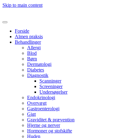
Skip to main content
Forside
Almen praksis
Behandlinger
Allergi
Blod
Børn
Dermatologi
Diabetes
Diagnostik
Scanninger
Screeninger
Undersøgelser
Endokrinologi
Overvægt
Gastroenterologi
Gigt
Graviditet & prævention
Hjerne og nerver
Hormoner og stofskifte
Huden