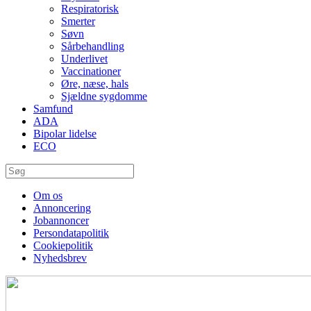
Respiratorisk
Smerter
Søvn
Sårbehandling
Underlivet
Vaccinationer
Øre, næse, hals
Sjældne sygdomme
Samfund
ADA
Bipolar lidelse
ECO
Om os
Annoncering
Jobannoncer
Persondatapolitik
Cookiepolitik
Nyhedsbrev