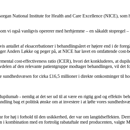
ngsorgan National Institute for Health and Care Excellence (NICE), som 
som vi også vanligvis opererer med herhjemme – en såkaldt stopregel – h
vis antallet af eksacerbationer i behandlingsåret er højere end i de fore
siger Anders Løkke og peger på, at NICE har lavet en omfattende cost-be
mental cost-effectiveness ratio (ICER), hvori det konkluderes, at dupilu
lvdelen af den relevante patientgruppe modtager behandlingen, vil det 
ke sundhedsvæsen for cirka £16,5 millioner i direkte omkostninger til h
dupilumab - nemlig at det ser ud til at være en rigtig god og effektiv 
dling bag et politisk ønske om at investere i at løfte vores sundhedsv
 for høj i forhold til den usikkerhed, der var om langtidseffekten. Der
n i kombination med en fortrolig rabataftale med producenten, valgte M