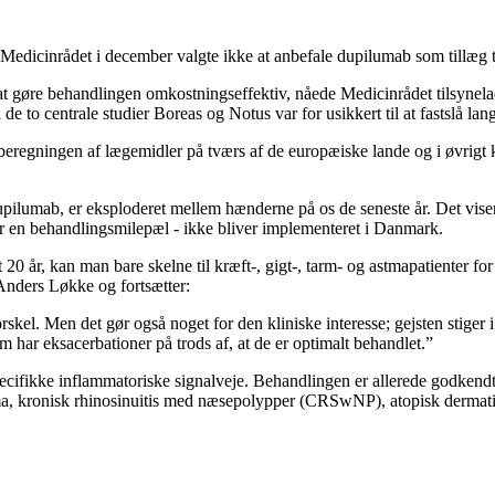
 Medicinrådet i december valgte ikke at anbefale dupilumab som tillæg
at gøre behandlingen omkostningseffektiv, nåede Medicinrådet tilsynela
 to centrale studier Boreas og Notus var for usikkert til at fastslå lang
beregningen af lægemidler på tværs af de europæiske lande og i øvrigt 
dupilumab, er eksploderet mellem hænderne på os de seneste år. Det viser 
t er en behandlingsmilepæl - ikke bliver implementeret i Danmark.
 20 år, kan man bare skelne til kræft-, gigt-, tarm- og astmapatienter fo
Anders Løkke og fortsætter:
skel. Men det gør også noget for den kliniske interesse; gejsten stiger i
m har eksacerbationer på trods af, at de er optimalt behandlet.”
pecifikke inflammatoriske signalveje. Behandlingen er allerede godken
ma, kronisk rhinosinuitis med næsepolypper (CRSwNP), atopisk dermatiti