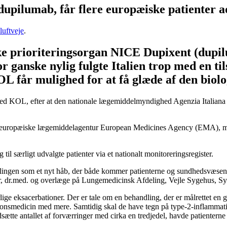
ilumab, får flere europæiske patienter ad
luftveje
.
ske prioriteringsorgan NICE Dupixent (dupi
 ganske nylig fulgte Italien trop med en t
KOL får mulighed for at få glæde af den biol
er med KOL, efter at den nationale lægemiddelmyndighed Agenzia Italia
t europæiske lægemiddelagentur European Medicines Agency (EMA), men o
til særligt udvalgte patienter via et nationalt monitoreringsregister.
lingen som et nyt håb, der både kommer patienterne og sundhedsvæsenet
or, dr.med. og overlæge på Lungemedicinsk Afdeling, Vejle Sygehus, Sy
ige eksacerbationer. Der er tale om en behandling, der er målrettet en 
smedicin med mere. Samtidig skal de have tegn på type-2-inflammation i f
ætte antallet af forværringer med cirka en tredjedel, havde patienterne 