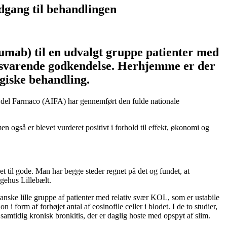
gang til behandlingen
lumab) til en udvalgt gruppe patienter med
ilsvarende godkendelse. Herhjemme er der
ogiske behandling.
na del Farmaco (AIFA) har gennemført den fulde nationale
gså er blevet vurderet positivt i forhold til effekt, økonomi og
 til gode. Man har begge steder regnet på det og fundet, at
gehus Lillebælt.
ganske lille gruppe af patienter med relativ svær KOL, som er ustabile
orm af forhøjet antal af eosinofile celler i blodet. I de to studier,
samtidig kronisk bronkitis, der er daglig hoste med opspyt af slim.