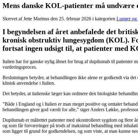
Mens danske KOL-patienter må undvære dup
Skrevet af Jette Marinus den
25. februar 2026
i kategorien
Lunger og 
I begyndelsen af året anbefalede det briti
kronisk obstruktiv lungesygdom (KOL). For
fortsat ingen udsigt til, at patienter med 
Italien har for ganske nylig åbnet for brug af dupilumab til patient
vurderingsproces.
Beslutningen betyder, at behandlingen ikke alene er godkendt via de
klinisk anvendelse i Italien.
Det betyder, at italienske læger kan ordinere den biologiske behandling 
”Både i England og i Italien er man meget positive og omtaler behand
behandlingen giver god værdi for alle,” siger Anders Løkke, profess
Dupilumab er målrettet patienter med ukontrolleret sygdom og flere årl
og som får forværringer på trods af maksimal behandling med inhalation
som ligger til grund for godkendelsen, og som viste, at man kunne neds