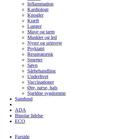
Inflammation
Kardiologi
Knogler
Kræft
Lunger
Mave og tarm
Muskler og led
Nyrer og urinveje
Psykiatri
Respiratorisk
Smerter
Søvn
Sårbehandling
Underlivet
Vaccinationer
Øre, næse, hals
Sjældne sygdomme
Samfund
ADA
Bipolar lidelse
ECO
Forside