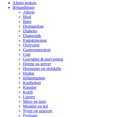
Almen praksis
Behandlinger
Allergi
Blod
Børn
Dermatologi
Diabetes
Diagnostik
Endokrinologi
Overvægt
Gastroenterologi
Gigt
Graviditet & prævention
Hjerne og nerver
Hormoner og stofskifte
Huden
Inflammation
Kardiologi
Knogler
Kræft
Lunger
Mave og tarm
Muskler og led
Nyrer og urinveje
Psykiatri