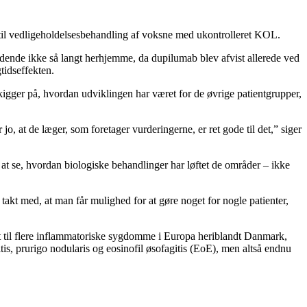
 til vedligeholdelsesbehandling af voksne med ukontrolleret KOL.
dende ikke så langt herhjemme, da dupilumab blev afvist allerede ved
tidseffekten.
kigger på, hvordan udviklingen har været for de øvrige patientgrupper,
jo, at de læger, som foretager vurderingerne, er ret gode til det,” siger
r at se, hvordan biologiske behandlinger har løftet de områder – ikke
 takt med, at man får mulighed for at gøre noget for nogle patienter,
dt til flere inflammatoriske sygdomme i Europa heriblandt Danmark,
s, prurigo nodularis og eosinofil øsofagitis (EoE), men altså endnu