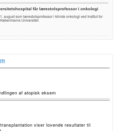
ersitetshospital får lærestolsprofessor i onkologi
e 1. august som lærestolsprofessor i klinisk onkologi ved Institut for
 Københavns Universitet.
ft
ndlingen af atopisk eksem
ansplantation viser lovende resultater til
m