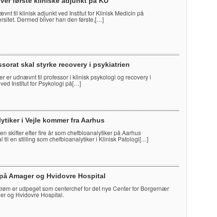
iver første kliniske adjunkt på KU
vnt til klinisk adjunkt ved Institut for Klinisk Medicin på
sitet. Dermed bliver han den første,[…]
sorat skal styrke recovery i psykiatrien
r er udnævnt til professor i klinisk psykologi og recovery i
 ved Institut for Psykologi på[…]
ytiker i Vejle kommer fra Aarhus
n skifter efter fire år som chefbioanalytiker på Aarhus
l til en stilling som chefbioanalytiker i Klinisk Patologi[…]
 på Amager og Hvidovre Hospital
røm er udpeget som centerchef for det nye Center for Borgernær
r og Hvidovre Hospital.