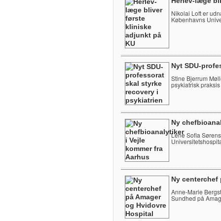
Herlev-læge bl
Nikolai Loft er udnæ
Københavns Univer
Nyt SDU-profes
Stine Bjerrum Mølle
psykiatrisk praksis
Ny chefbioanal
Lene Sofia Sørense
Universitetshospita
Ny centerchef
Anne-Marie Bergst
Sundhed på Amage