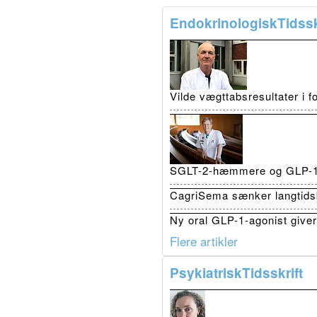
EndokrinologiskTidssk
Vilde vægttabsresultater i 
SGLT-2-hæmmere og GLP-1 r
CagriSema sænker langtidsb
Ny oral GLP-1-agonist giver 
Flere artikler
PsykiatriskTidsskrift