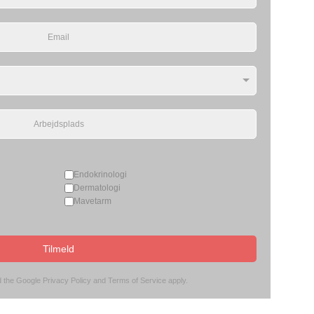
Endokrinologi
Dermatologi
Mavetarm
Tilmeld
d the Google
Privacy Policy
and
Terms of Service
apply.