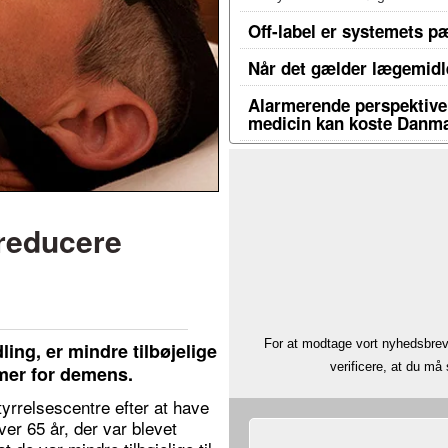
Off-label er systemets p
Når det gælder lægemidle
Alarmerende perspektiver
medicin kan koste Danma
reducere
.
For at modtage vort nyhedsbrev 
ng, er mindre tilbøjelige
verificere, at du m
rmer for demens.
yrrelsescentre efter at have
er 65 år, der var blevet