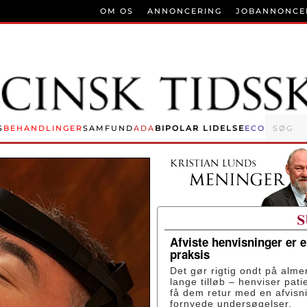
OM OS
ANNONCERING
JOBANNONCE
S
BEHANDLINGER
SAMFUND
ADA
BIPOLAR LIDELSE
ECO
Afviste henvisninger er 
praksis
Det gør rigtig ondt på alme
lange tilløb – henviser pati
få dem retur med en afvisn
fornyede undersøgelser.