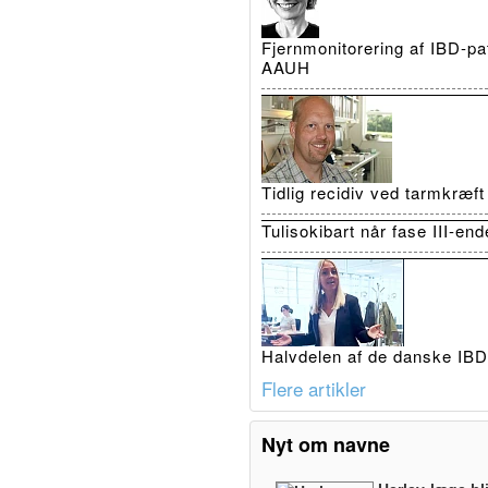
Fjernmonitorering af IBD-pat
AAUH
Tidlig recidiv ved tarmkræf
Tulisokibart når fase III-en
Halvdelen af de danske IBD-
Flere artikler
Nyt om navne