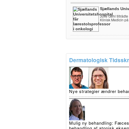
Sjællands Univ
Julie Gehl tiltrådt
Klinisk Medicin på
Dermatologisk Tidsskri
Nye strategier ændrer beha
Mulig ny behandling: Fæcestr
behandling af atopisk ekse