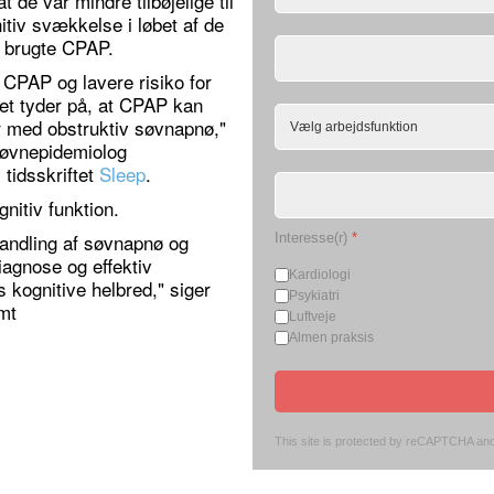
de var mindre tilbøjelige til
tiv svækkelse i løbet af de
 brugte CPAP.
CPAP og lavere risiko for
ket tyder på, at CPAP kan
med obstruktiv søvnapnø,"
 søvnepidemiolog
 tidsskriftet
Sleep
.
nitiv funktion.
ndling af søvnapnø og
Interesse(r)
*
iagnose og effektiv
Kardiologi
s kognitive helbred," siger
Psykiatri
amt
Luftveje
Almen praksis
This site is protected by reCAPTCHA an