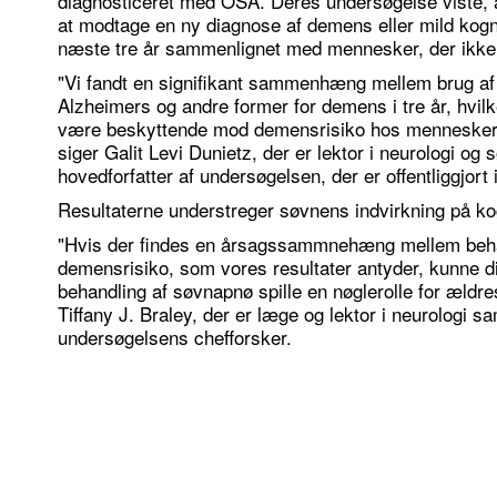
diagnosticeret med OSA. Deres undersøgelse viste, at 
at modtage en ny diagnose af demens eller mild kogni
næste tre år sammenlignet med mennesker, der ikke
"Vi fandt en signifikant sammenhæng mellem brug af 
Alzheimers og andre former for demens i tre år, hvil
være beskyttende mod demensrisiko hos mennesker 
siger Galit Levi Dunietz, der er lektor i neurologi og
hovedforfatter af undersøgelsen, der er offentliggjort i
Resultaterne understreger søvnens indvirkning på kog
"Hvis der findes en årsagssammnehæng mellem beha
demensrisiko, som vores resultater antyder, kunne d
behandling af søvnapnø spille en nøglerolle for ældre
Tiffany J. Braley, der er læge og lektor i neurologi s
undersøgelsens chefforsker.