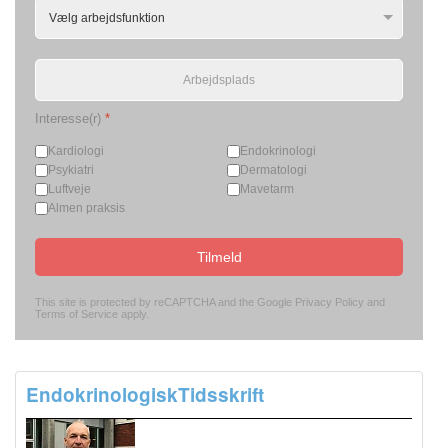
Interesse(r)
*
Kardiologi
Endokrinologi
Psykiatri
Dermatologi
Luftveje
Mavetarm
Almen praksis
Tilmeld
This site is protected by reCAPTCHA and the Google
Privacy Policy
and
Terms of Service
apply.
EndokrinologiskTidsskrift