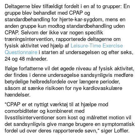
Deltagerne blev tilfældigt fordelt i en af ​​to grupper: En
gruppe blev behandlet med CPAP og
standardbehandling for hjerte-kar-sygdom, mens en
anden gruppe kun modtog standardbehandling uden
CPAP. Selvom der ikke var nogen specifik
træningsintervention, rapporterede deltagerne om
fysisk aktivitet ved hjælp af
Leisure-Time Exercise
Questionnaire
i starten af ​​undersøgelsen og efter seks,
24 og 48 måneder.
Ifølge forfatterne vil det øgede niveau af fysisk aktivitet,
der findes i denne undersøgelse sandsynligvis medføre
betydelige helbredsfordele over længere perioder,
såsom at sænke risikoen for nye ​​kardiovaskulære
hændelser.
"CPAP er et nyttigt værktøj til at hjælpe mod
comorbiditeter og kombineret med
livsstilsinterventioner som kost og målrettet motion vil
det sandsynligvis give mange brugere en symptomatisk
fordel ud over deres rapporterede søvn," siger Loffler.