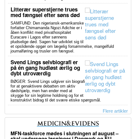
Litterær superstjerne trues
med fængsel efter søns død
SAMFUND: Den nigeriansk-amerikanske
forfatter Chimamanda Ngozi Adichie er i
åben konflikt med privathospitalet
Euracare i Lagos efter sønnens
pludselige død. Sagen har udviklet sig til
et opslidende opgør om lægelig forsømmelse, mangelfuld
journalføring og trusler om fængsel.
Svend Lings selvbiografi er
på én gang hudløst ærlig og
dybt utroværdig
BØGER: Svend Lings udgiver sin biografi
for at genaktivere debatten om aktiv
dødshjælp, men han ender med at
skygge for sin legitime holdning og for et
konstruktivt bidrag til det svære etiske spørgsmål.
Flere artikler
MFN-taskforce mødes i slutningen af august –
skal undersøge løsninger i Danmark og EU