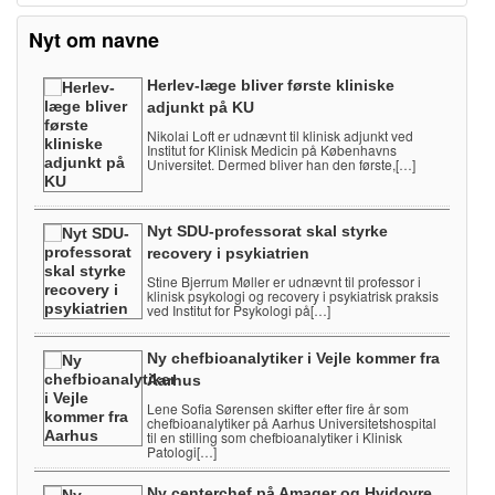
Nyt om navne
Herlev-læge bliver første kliniske
adjunkt på KU
Nikolai Loft er udnævnt til klinisk adjunkt ved
Institut for Klinisk Medicin på Københavns
Universitet. Dermed bliver han den første,[…]
Nyt SDU-professorat skal styrke
recovery i psykiatrien
Stine Bjerrum Møller er udnævnt til professor i
klinisk psykologi og recovery i psykiatrisk praksis
ved Institut for Psykologi på[…]
Ny chefbioanalytiker i Vejle kommer fra
Aarhus
Lene Sofia Sørensen skifter efter fire år som
chefbioanalytiker på Aarhus Universitetshospital
til en stilling som chefbioanalytiker i Klinisk
Patologi[…]
Ny centerchef på Amager og Hvidovre