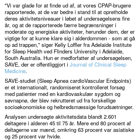
"Vi var glade for at finde ud af, at vores CPAP-brugere
rapporterede, at de var bedre i stand til at opretholde
deres aktivitetsniveauer i løbet af undersøgelsens fire
år, og at de rapporterede færre begrænsninger i
moderate og energiske aktiviteter, herunder dem, der er
vigtige for at kunne klare sig i alderdommen - som at gå
op ad trappen," siger Kelly Loffler fra Adelaide Institute
for Sleep Health ved Flinders University i Adelaide,
South Australia. Hun er medforfatter af undersøgelsen,
SAVE, der er offentliggjort i
Journal of Clinical Sleep
Medicine
.
SAVE-studiet (Sleep Apnea cardioVascular Endpoints)
er et internationalt, randomiseret kontrolleret forsøg
med patienter med en kardiovaskulær sygdom og
søvnapnø, der blev rekrutteret ud fra forskellige
socioøkonomiske og helbredsmæssige forudsætninger.
Analysen undersøgte aktivitetsdata blandt 2.601
deltagere i alderen 45 til 75 år. Mere end 80 procent af
deltagerne var mænd, omkring 63 procent var asiatiske
og 25 procent var hvide.