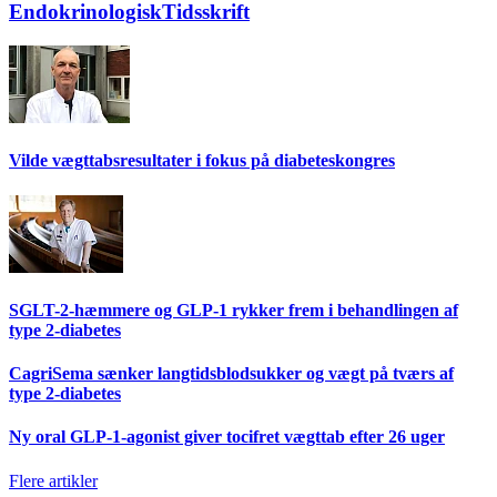
EndokrinologiskTidsskrift
Vilde vægttabsresultater i fokus på diabeteskongres
SGLT-2-hæmmere og GLP-1 rykker frem i behandlingen af
type 2-diabetes
CagriSema sænker langtidsblodsukker og vægt på tværs af
type 2-diabetes
Ny oral GLP-1-agonist giver tocifret vægttab efter 26 uger
Flere artikler