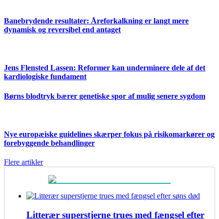
Banebrydende resultater: Åreforkalkning er langt mere
dynamisk og reversibel end antaget
Jens Flensted Lassen: Reformer kan underminere dele af det
kardiologiske fundament
Børns blodtryk bærer genetiske spor af mulig senere sygdom
Nye europæiske guidelines skærper fokus på risikomarkører og
forebyggende behandlinger
Flere artikler
Litterær superstjerne trues med fængsel efter