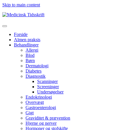
Skip to main content
Forside
Almen praksis
Behandlinger
Allergi
Blod
Børn
Dermatologi
Diabetes
Diagnostik
Scanninger
Screeninger
Undersøgelser
Endokrinologi
Overvægt
Gastroenterologi
Gigt
Graviditet & prævention
Hjerne og nerver
Hormoner og stofskifte