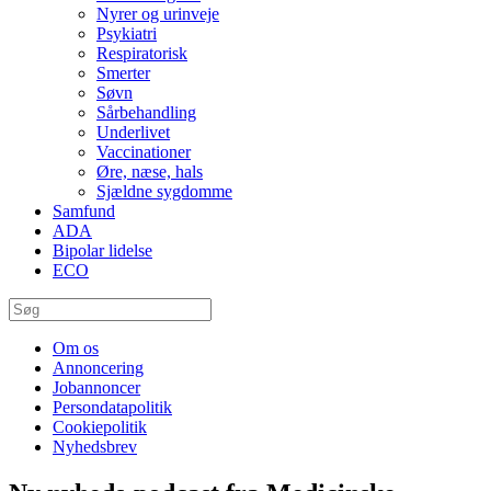
Nyrer og urinveje
Psykiatri
Respiratorisk
Smerter
Søvn
Sårbehandling
Underlivet
Vaccinationer
Øre, næse, hals
Sjældne sygdomme
Samfund
ADA
Bipolar lidelse
ECO
Om os
Annoncering
Jobannoncer
Persondatapolitik
Cookiepolitik
Nyhedsbrev