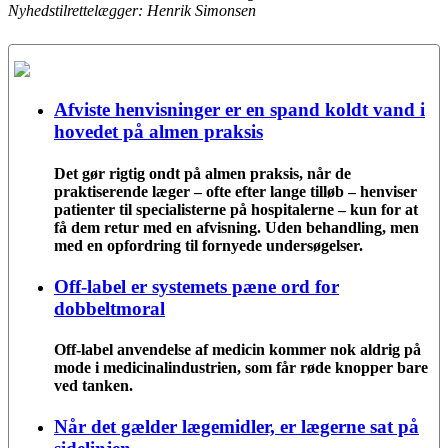
Nyhedstilrettelægger: Henrik Simonsen
Afviste henvisninger er en spand koldt vand i
hovedet på almen praksis
Det gør rigtig ondt på almen praksis, når de
praktiserende læger – ofte efter lange tilløb – henviser
patienter til specialisterne på hospitalerne – kun for at
få dem retur med en afvisning. Uden behandling, men
med en opfordring til fornyede undersøgelser.
Off-label er systemets pæne ord for
dobbeltmoral
Off-label anvendelse af medicin kommer nok aldrig på
mode i medicinalindustrien, som får røde knopper bare
ved tanken.
Når det gælder lægemidler, er lægerne sat på