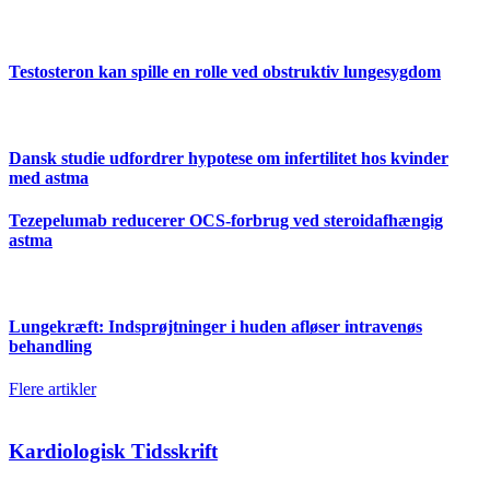
Testosteron kan spille en rolle ved obstruktiv lungesygdom
Dansk studie udfordrer hypotese om infertilitet hos kvinder
med astma
Tezepelumab reducerer OCS-forbrug ved steroidafhængig
astma
Lungekræft: Indsprøjtninger i huden afløser intravenøs
behandling
Flere artikler
Kardiologisk Tidsskrift