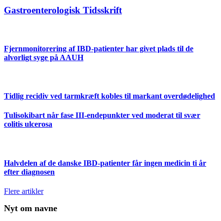
Gastroenterologisk Tidsskrift
Fjernmonitorering af IBD-patienter har givet plads til de
alvorligt syge på AAUH
Tidlig recidiv ved tarmkræft kobles til markant overdødelighed
Tulisokibart når fase III-endepunkter ved moderat til svær
colitis ulcerosa
Halvdelen af de danske IBD-patienter får ingen medicin ti år
efter diagnosen
Flere artikler
Nyt om navne