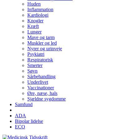
Huden
Inflammation
Kardiologi
Knogler
Kræft
Lunger
Mave og tarm
Muskler og led
Nyrer og urinveje
Psykiatri
Respiratorisk
Smerter
Søvn
Sårbehandling
Underlivet
Vaccinationer
Øre, næse, hals
Sjældne sygdomme
Samfund
ADA
Bipolar lidelse
ECO