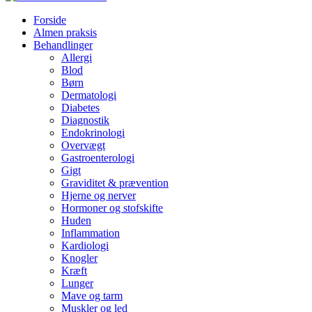
Forside
Almen praksis
Behandlinger
Allergi
Blod
Børn
Dermatologi
Diabetes
Diagnostik
Endokrinologi
Overvægt
Gastroenterologi
Gigt
Graviditet & prævention
Hjerne og nerver
Hormoner og stofskifte
Huden
Inflammation
Kardiologi
Knogler
Kræft
Lunger
Mave og tarm
Muskler og led