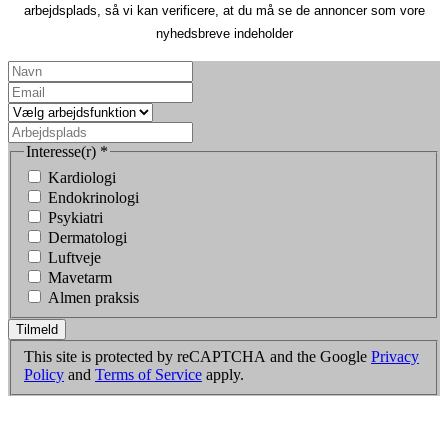
arbejdsplads, så vi kan verificere, at du må se de annoncer som vore
nyhedsbreve indeholder
Interesse(r)
*
Kardiologi
Endokrinologi
Psykiatri
Dermatologi
Luftveje
Mavetarm
Almen praksis
Tilmeld
This site is protected by reCAPTCHA and the Google
Privacy
Policy
and
Terms of Service
apply.