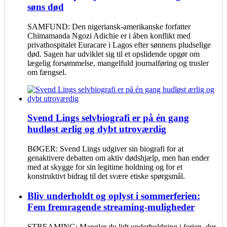
søns død
SAMFUND: Den nigeriansk-amerikanske forfatter
Chimamanda Ngozi Adichie er i åben konflikt med
privathospitalet Euracare i Lagos efter sønnens pludselige
død. Sagen har udviklet sig til et opslidende opgør om
lægelig forsømmelse, mangelfuld journalføring og trusler
om fængsel.
Svend Lings selvbiografi er på én gang
hudløst ærlig og dybt utroværdig
BØGER: Svend Lings udgiver sin biografi for at
genaktivere debatten om aktiv dødshjælp, men han ender
med at skygge for sin legitime holdning og for et
konstruktivt bidrag til det svære etiske spørgsmål.
Bliv underholdt og oplyst i sommerferien:
Fem fremragende streaming-muligheder
STREAMING: Mangler du lidt underholdning i ferien, der