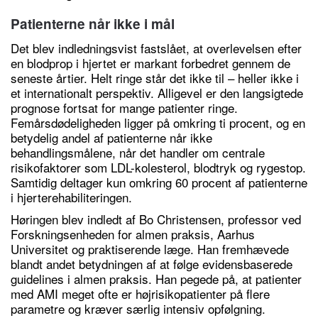
Patienterne når ikke i mål
Det blev indledningsvist fastslået, at overlevelsen efter
en blodprop i hjertet er markant forbedret gennem de
seneste årtier. Helt ringe står det ikke til – heller ikke i
et internationalt perspektiv. Alligevel er den langsigtede
prognose fortsat for mange patienter ringe.
Femårsdødeligheden ligger på omkring ti procent, og en
betydelig andel af patienterne når ikke
behandlingsmålene, når det handler om centrale
risikofaktorer som LDL-kolesterol, blodtryk og rygestop.
Samtidig deltager kun omkring 60 procent af patienterne
i hjerterehabiliteringen.
Høringen blev indledt af Bo Christensen, professor ved
Forskningsenheden for almen praksis, Aarhus
Universitet og praktiserende læge. Han fremhævede
blandt andet betydningen af at følge evidensbaserede
guidelines i almen praksis. Han pegede på, at patienter
med AMI meget ofte er højrisikopatienter på flere
parametre og kræver særlig intensiv opfølgning.