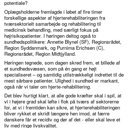
potentiale?
Oplægsholderne fremlagde i løbet af fire timer
forskellige aspekter af hjerterehabiliteringen fra
tværsektorielt samarbejde og rehabilitering til
medicinsk behandling, med særligt fokus på
højrisikopatienter. I høringen deltog også to
sundhedspolitikere: Annette Blynel (SF), Regionsrådet,
Region Syddanmark, og Purnima Erichsen (C),
Regionsrådet, Region Midtjylland.
Høringen tegnede, som dagen skred frem, et billede af
et sundhedsvæsen, som på én gang er højt
specialiseret – og samtidig utilstrækkeligt indrettet til de
mest sårbare patienter. Ulighed i sundhed er markant,
også når vi taler om hjerte-rehabilitering.
Det blev hurtigt klart, at alle gode kræfter skal i spil, at
vi i højere grad skal løfte i flok på tværs af sektorerne
for, at vi i fremtiden kan sikre, at hjerterehabiliteringen
bliver rykket et skridt længere hen imod, at færre
danskere får et recidiv og dør af det - eller skal leve et
liv med ringe livskvalitet.