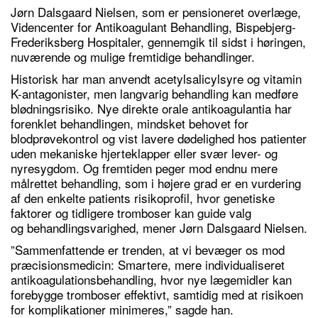
Jørn Dalsgaard Nielsen, som er pensioneret overlæge,
Videncenter for Antikoagulant Behandling, Bispebjerg-
Frederiksberg Hospitaler, gennemgik til sidst i høringen,
nuværende og mulige fremtidige behandlinger.
Historisk har man anvendt acetylsalicylsyre og vitamin
K-antagonister, men langvarig behandling kan medføre
blødningsrisiko. Nye direkte orale antikoagulantia har
forenklet behandlingen, mindsket behovet for
blodprøvekontrol og vist lavere dødelighed hos patienter
uden mekaniske hjerteklapper eller svær lever- og
nyresygdom. Og fremtiden peger mod endnu mere
målrettet behandling, som i højere grad er en vurdering
af den enkelte patients risikoprofil, hvor genetiske
faktorer og tidligere tromboser kan guide valg
og behandlingsvarighed, mener Jørn Dalsgaard Nielsen.
”Sammenfattende er trenden, at vi bevæger os mod
præcisionsmedicin: Smartere, mere individualiseret
antikoagulationsbehandling, hvor nye lægemidler kan
forebygge tromboser effektivt, samtidig med at risikoen
for komplikationer minimeres,” sagde han.