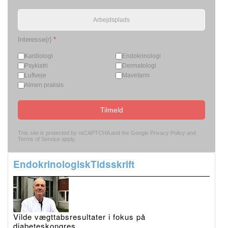
Interesse(r)
*
Kardiologi
Endokrinologi
Psykiatri
Dermatologi
Luftveje
Mavetarm
Almen praksis
Tilmeld
This site is protected by reCAPTCHA and the Google
Privacy Policy
and
Terms of Service
apply.
EndokrinologiskTidsskrift
Vilde vægttabsresultater i fokus på
diabeteskongres