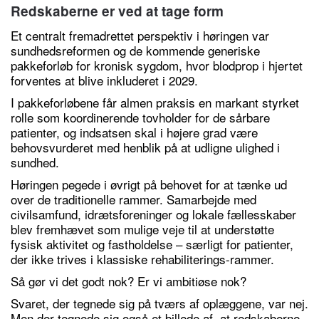
Redskaberne er ved at tage form
Et centralt fremadrettet perspektiv i høringen var
sundhedsreformen og de kommende generiske
pakkeforløb for kronisk sygdom, hvor blodprop i hjertet
forventes at blive inkluderet i 2029.
I pakkeforløbene får almen praksis en markant styrket
rolle som koordinerende tovholder for de sårbare
patienter, og indsatsen skal i højere grad være
behovsvurderet med henblik på at udligne ulighed i
sundhed.
Høringen pegede i øvrigt på behovet for at tænke ud
over de traditionelle rammer. Samarbejde med
civilsamfund, idrætsforeninger og lokale fællesskaber
blev fremhævet som mulige veje til at understøtte
fysisk aktivitet og fastholdelse – særligt for patienter,
der ikke trives i klassiske rehabiliterings-rammer.
Så gør vi det godt nok? Er vi ambitiøse nok?
Svaret, der tegnede sig på tværs af oplæggene, var nej.
Men der tegnede sig også et billede af, at redskaberne