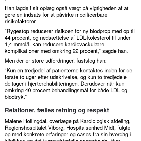
Han lagde i sit oplæg også vægt på vigtigheden af at
gøre en indsats for at påvirke modificerbare
risikofaktorer.
”Rygestop reducerer risikoen for ny blodprop med op til
44 procent, og nedsættelse af LDL-kolesterol til under
1,4 mmol/L kan reducere kardiovaskulære
komplikationer med omkring 22 procent,” sagde han.
Men der er store udfordringer, fastslog han:
”Kun en tredjedel af patienterne kontaktes inden for de
første to uger efter udskrivelse, og kun to tredjedele
deltager i hjerterehabiliteringen. Derudover når kun
omkring 40 procent behandlingsmål for både LDL og
blodtryk.”
Relationer, fælles retning og respekt
Malene Hollingdal, overlæge på Kardiologisk afdeling,
Regionshospitalet Viborg, Hospitalsenhed Midt, fulgte
op med konkrete erfaringer og cases fra sin hverdag i
klinikken og det tværsektorielle samarbejde. Hun