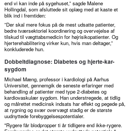
end vi kan inde på sygehuset,” sagde Malene
Hollingdal, som afsluttede sit oplæg med at kaste et
blik ind i fremtiden:
”Der skal mere fokus på de mest udsatte patienter,
bedre tværsektoriel koordinering og overvejelse af
tilskud til vægttabsmedicin for højrisikopatienter. Og
hjerterehabilitering virker kun, hvis man deltager,”
konkluderede hun.
Dobbeltdiagnose: Diabetes og hjerte-kar-
sygdom
Michael Mæng, professor i kardiologi på Aarhus
Universitet, gennemgik de seneste erfaringer med
behandling af patienter med type 2-diabetes og
kardiovaskulær sygdom. Han understregede, at tidlig
og målrettet medicinsk indsats har effekt og pegede på,
at rygning og svær overvægt stadig er de største
uudnyttede forebyggelsespotentialer.
"Rygere får blodpropper ti år tidligere end ikke-rygere.