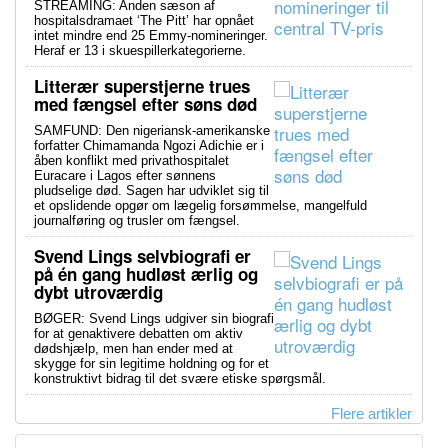
STREAMING: Anden sæson af
hospitalsdramaet ‘The Pitt’ har opnået
intet mindre end 25 Emmy-nomineringer.
Heraf er 13 i skuespillerkategorierne.
Litterær superstjerne trues
med fængsel efter søns død
SAMFUND: Den nigeriansk-amerikanske
forfatter Chimamanda Ngozi Adichie er i
åben konflikt med privathospitalet
Euracare i Lagos efter sønnens
pludselige død. Sagen har udviklet sig til
et opslidende opgør om lægelig forsømmelse, mangelfuld
journalføring og trusler om fængsel.
Svend Lings selvbiografi er
på én gang hudløst ærlig og
dybt utroværdig
BØGER: Svend Lings udgiver sin biografi
for at genaktivere debatten om aktiv
dødshjælp, men han ender med at
skygge for sin legitime holdning og for et
konstruktivt bidrag til det svære etiske spørgsmål.
Flere artikler