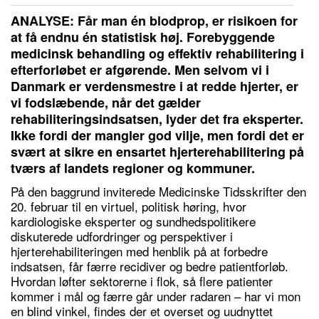
ANALYSE: Får man én blodprop, er risikoen for
at få endnu én statistisk høj. Forebyggende
medicinsk behandling og effektiv rehabilitering i
efterforløbet er afgørende. Men selvom vi i
Danmark er verdensmestre i at redde hjerter, er
vi fodslæbende, når det gælder
rehabiliteringsindsatsen, lyder det fra eksperter.
Ikke fordi der mangler god vilje, men fordi det er
svært at sikre en ensartet hjerterehabilitering på
tværs af landets regioner og kommuner.
På den baggrund inviterede Medicinske Tidsskrifter den
20. februar til en virtuel, politisk høring, hvor
kardiologiske eksperter og sundhedspolitikere
diskuterede udfordringer og perspektiver i
hjerterehabiliteringen med henblik på at forbedre
indsatsen, får færre recidiver og bedre patientforløb.
Hvordan løfter sektorerne i flok, så flere patienter
kommer i mål og færre går under radaren – har vi mon
en blind vinkel, findes der et overset og uudnyttet