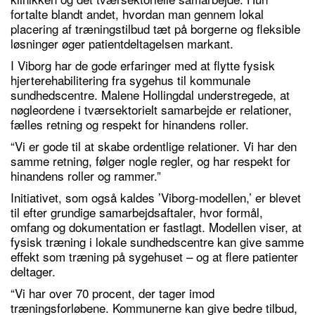
fortalte blandt andet, hvordan man gennem lokal
placering af træningstilbud tæt på borgerne og fleksible
løsninger øger patientdeltagelsen markant.
I Viborg har de gode erfaringer med at flytte fysisk
hjerterehabilitering fra sygehus til kommunale
sundhedscentre. Malene Hollingdal understregede, at
nøgleordene i tværsektorielt samarbejde er relationer,
fælles retning og respekt for hinandens roller.
“Vi er gode til at skabe ordentlige relationer. Vi har den
samme retning, følger nogle regler, og har respekt for
hinandens roller og rammer.”
Initiativet, som også kaldes ’Viborg-modellen,’ er blevet
til efter grundige samarbejdsaftaler, hvor formål,
omfang og dokumentation er fastlagt. Modellen viser, at
fysisk træning i lokale sundhedscentre kan give samme
effekt som træning på sygehuset – og at flere patienter
deltager.
“Vi har over 70 procent, der tager imod
træningsforløbene. Kommunerne kan give bedre tilbud,