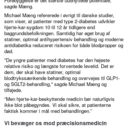
Forebyggelse er det største uudnyttede potentiale,"
sagde Mæng.
Michael Mæng refererede i øvrigt til danske studier,
som viser, at patienter med type 2-diabetes udvikler
hjerte-kar-sygdom 10 til 12 år tidligere end
baggrundsbefolkningen. Samtidig har øget brug af
statiner, optimal antihypertensiv behandling og moderne
antidiabetika reduceret risikoen for både blodpropper og
død.
"De yngre patienter med diabetes har den højeste
relative risiko og længste forventede levetid. Det er
dem, der skal have statiner, optimal
blodtrykssænkende behandling og overvejes til GLP1-
og SGLT2-behandling," sagde Michael Mæng og
tilføjede.
“Men hjerte-kar-beskyttende medicin bør naturligvis
ikke blot påbegyndes. Vi skal sikre, at patienterne
faktisk kommer i mål med behandlingen.”
Vi bevæger os mod præcisionsmedicin