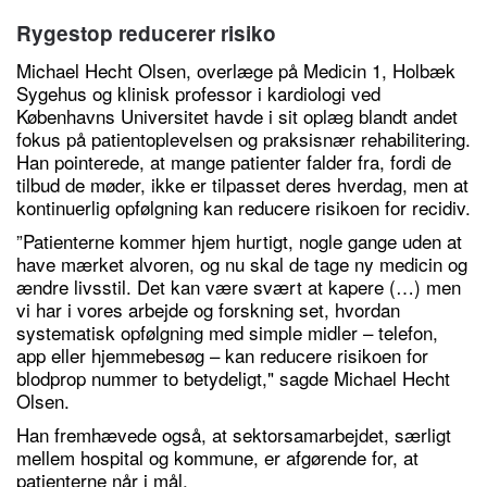
Rygestop reducerer risiko
Michael Hecht Olsen, overlæge på Medicin 1, Holbæk
Sygehus og klinisk professor i kardiologi ved
Københavns Universitet havde i sit oplæg blandt andet
fokus på patientoplevelsen og praksisnær rehabilitering.
Han pointerede, at mange patienter falder fra, fordi de
tilbud de møder, ikke er tilpasset deres hverdag, men at
kontinuerlig opfølgning kan reducere risikoen for recidiv.
”Patienterne kommer hjem hurtigt, nogle gange uden at
have mærket alvoren, og nu skal de tage ny medicin og
ændre livsstil. Det kan være svært at kapere (…) men
vi har i vores arbejde og forskning set, hvordan
systematisk opfølgning med simple midler – telefon,
app eller hjemmebesøg – kan reducere risikoen for
blodprop nummer to betydeligt," sagde Michael Hecht
Olsen.
Han fremhævede også, at sektorsamarbejdet, særligt
mellem hospital og kommune, er afgørende for, at
patienterne når i mål.