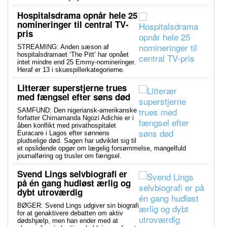
Hospitalsdrama opnår hele 25
nomineringer til central TV-
pris
STREAMING: Anden sæson af
hospitalsdramaet ‘The Pitt’ har opnået
intet mindre end 25 Emmy-nomineringer.
Heraf er 13 i skuespillerkategorierne.
Litterær superstjerne trues
med fængsel efter søns død
SAMFUND: Den nigeriansk-amerikanske
forfatter Chimamanda Ngozi Adichie er i
åben konflikt med privathospitalet
Euracare i Lagos efter sønnens
pludselige død. Sagen har udviklet sig til
et opslidende opgør om lægelig forsømmelse, mangelfuld
journalføring og trusler om fængsel.
Svend Lings selvbiografi er
på én gang hudløst ærlig og
dybt utroværdig
BØGER: Svend Lings udgiver sin biografi
for at genaktivere debatten om aktiv
dødshjælp, men han ender med at