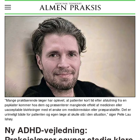
Skip to main content
”Mange praktiserende læger har oplevet, at patienter kort tid efter afslutning fra en
psykiater kommer hos dem og præsenterer manglende effekt af medicinen eller
uacceptable bivirkninger med et ønske om medicinrevision eller præparatskifte. Det er
urimeligt både for patienten og egen læge at skulle stå i den situation,” siger Pelle Lau
Ishøy.
Ny ADHD-vejledning:
Praksislæger savner stadig klare