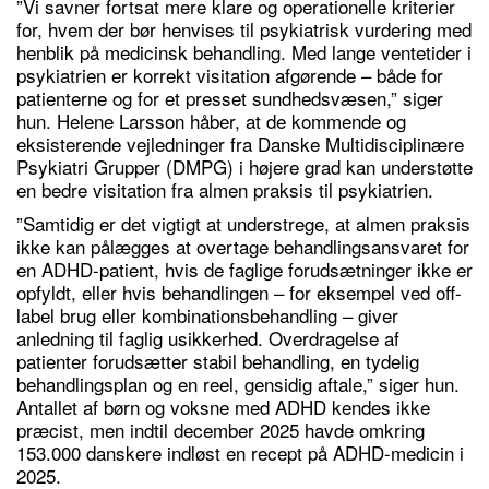
”Vi savner fortsat mere klare og operationelle kriterier
for, hvem der bør henvises til psykiatrisk vurdering med
henblik på medicinsk behandling. Med lange ventetider i
psykiatrien er korrekt visitation afgørende – både for
patienterne og for et presset sundhedsvæsen,” siger
hun. Helene Larsson håber, at de kommende og
eksisterende vejledninger fra Danske Multidisciplinære
Psykiatri Grupper (DMPG) i højere grad kan understøtte
en bedre visitation fra almen praksis til psykiatrien.
”Samtidig er det vigtigt at understrege, at almen praksis
ikke kan pålægges at overtage behandlingsansvaret for
en ADHD-patient, hvis de faglige forudsætninger ikke er
opfyldt, eller hvis behandlingen – for eksempel ved off-
label brug eller kombinationsbehandling – giver
anledning til faglig usikkerhed. Overdragelse af
patienter forudsætter stabil behandling, en tydelig
behandlingsplan og en reel, gensidig aftale,” siger hun.
Antallet af børn og voksne med ADHD kendes ikke
præcist, men indtil december 2025 havde omkring
153.000 danskere indløst en recept på ADHD-medicin i
2025.