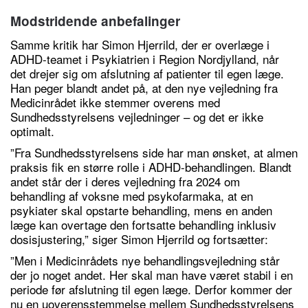
Modstridende anbefalinger
Samme kritik har Simon Hjerrild, der er overlæge i
ADHD-teamet i Psykiatrien i Region Nordjylland, når
det drejer sig om afslutning af patienter til egen læge.
Han peger blandt andet på, at den nye vejledning fra
Medicinrådet ikke stemmer overens med
Sundhedsstyrelsens vejledninger – og det er ikke
optimalt.
”Fra Sundhedsstyrelsens side har man ønsket, at almen
praksis fik en større rolle i ADHD-behandlingen. Blandt
andet står der i deres vejledning fra 2024 om
behandling af voksne med psykofarmaka, at en
psykiater skal opstarte behandling, mens en anden
læge kan overtage den fortsatte behandling inklusiv
dosisjustering,” siger Simon Hjerrild og fortsætter:
”Men i Medicinrådets nye behandlingsvejledning står
der jo noget andet. Her skal man have været stabil i en
periode før afslutning til egen læge. Derfor kommer der
nu en uoverensstemmelse mellem Sundhedsstyrelsens