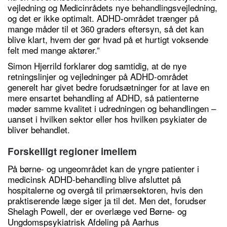
vejledning og Medicinrådets nye behandlingsvejledning,
og det er ikke optimalt. ADHD-området trænger på
mange måder til et 360 graders eftersyn, så det kan
blive klart, hvem der gør hvad på et hurtigt voksende
felt med mange aktører.”
Simon Hjerrild forklarer dog samtidig, at de nye
retningslinjer og vejledninger på ADHD-området
generelt har givet bedre forudsætninger for at lave en
mere ensartet behandling af ADHD, så patienterne
møder samme kvalitet i udredningen og behandlingen –
uanset i hvilken sektor eller hos hvilken psykiater de
bliver behandlet.
Forskelligt regioner imellem
På børne- og ungeområdet kan de yngre patienter i
medicinsk ADHD-behandling blive afsluttet på
hospitalerne og overgå til primærsektoren, hvis den
praktiserende læge siger ja til det. Men det, forudser
Shelagh Powell, der er overlæge ved Børne- og
Ungdomspsykiatrisk Afdeling på Aarhus