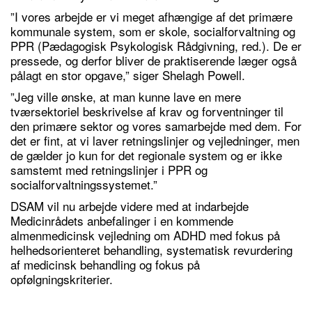
”I vores arbejde er vi meget afhængige af det primære
kommunale system, som er skole, socialforvaltning og
PPR (Pædagogisk Psykologisk Rådgivning, red.). De er
pressede, og derfor bliver de praktiserende læger også
pålagt en stor opgave,” siger Shelagh Powell.
”Jeg ville ønske, at man kunne lave en mere
tværsektoriel beskrivelse af krav og forventninger til
den primære sektor og vores samarbejde med dem. For
det er fint, at vi laver retningslinjer og vejledninger, men
de gælder jo kun for det regionale system og er ikke
samstemt med retningslinjer i PPR og
socialforvaltningssystemet.”
DSAM vil nu arbejde videre med at indarbejde
Medicinrådets anbefalinger i en kommende
almenmedicinsk vejledning om ADHD med fokus på
helhedsorienteret behandling, systematisk revurdering
af medicinsk behandling og fokus på
opfølgningskriterier.