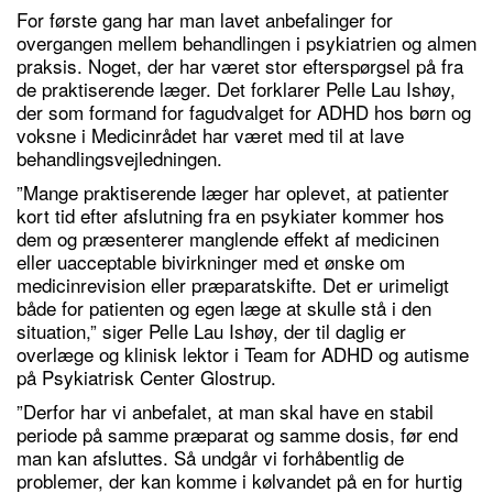
For første gang har man lavet anbefalinger for
overgangen mellem behandlingen i psykiatrien og almen
praksis. Noget, der har været stor efterspørgsel på fra
de praktiserende læger. Det forklarer Pelle Lau Ishøy,
der som formand for fagudvalget for ADHD hos børn og
voksne i Medicinrådet har været med til at lave
behandlingsvejledningen.
”Mange praktiserende læger har oplevet, at patienter
kort tid efter afslutning fra en psykiater kommer hos
dem og præsenterer manglende effekt af medicinen
eller uacceptable bivirkninger med et ønske om
medicinrevision eller præparatskifte. Det er urimeligt
både for patienten og egen læge at skulle stå i den
situation,” siger Pelle Lau Ishøy, der til daglig er
overlæge og klinisk lektor i Team for ADHD og autisme
på Psykiatrisk Center Glostrup.
”Derfor har vi anbefalet, at man skal have en stabil
periode på samme præparat og samme dosis, før end
man kan afsluttes. Så undgår vi forhåbentlig de
problemer, der kan komme i kølvandet på en for hurtig