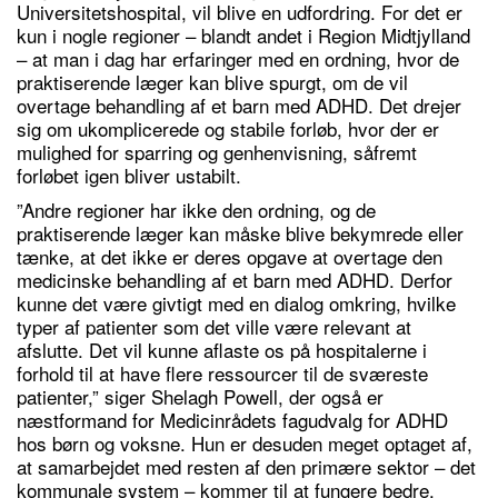
Universitetshospital, vil blive en udfordring. For det er
kun i nogle regioner – blandt andet i Region Midtjylland
– at man i dag har erfaringer med en ordning, hvor de
praktiserende læger kan blive spurgt, om de vil
overtage behandling af et barn med ADHD. Det drejer
sig om ukomplicerede og stabile forløb, hvor der er
mulighed for sparring og genhenvisning, såfremt
forløbet igen bliver ustabilt.
”Andre regioner har ikke den ordning, og de
praktiserende læger kan måske blive bekymrede eller
tænke, at det ikke er deres opgave at overtage den
medicinske behandling af et barn med ADHD. Derfor
kunne det være givtigt med en dialog omkring, hvilke
typer af patienter som det ville være relevant at
afslutte. Det vil kunne aflaste os på hospitalerne i
forhold til at have flere ressourcer til de sværeste
patienter,” siger Shelagh Powell, der også er
næstformand for Medicinrådets fagudvalg for ADHD
hos børn og voksne. Hun er desuden meget optaget af,
at samarbejdet med resten af den primære sektor – det
kommunale system – kommer til at fungere bedre.