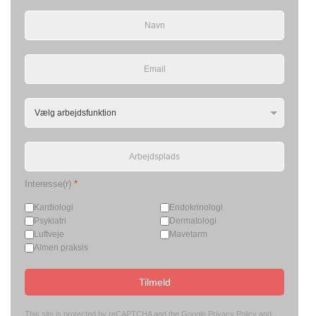
Interesse(r)
*
Kardiologi
Endokrinologi
Psykiatri
Dermatologi
Luftveje
Mavetarm
Almen praksis
Tilmeld
This site is protected by reCAPTCHA and the Google
Privacy Policy
and