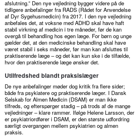
afslutning.” Den nye vejledning bygger videre på de
tidligere anbefalinger fra RADS (Rådet for Anvendelse
af Dyr Sygehusmedicin) fra 2017. I den nye vejledning
anbefales det, at voksne med ADHD skal have haft
stabil virkning af medicin i tre måneder, før de kan
overgå til behandling hos egen læge. For børn og unge
gælder det, at den medicinske behandling skal have
været stabil i seks måneder, før man kan afsluttes til
praktiserende læge – og det kan kun ske i de tilfælde,
hvor den praktiserende læge ønsker det.
Utilfredshed blandt praksislæger
De nye anbefalinger møder dog kritik fra flere sider;
både fra psykiatere og praktiserende læger. I Dansk
Selskab for Almen Medicin (DSAM) er man ikke
tilfreds, og efterspørger stadig – på trods af de mange
vejledninger – klare rammer. Ifølge Helene Larsson, der
er psykiatriordfører i DSAM, er den største udfordring
særligt overgangen mellem psykiatrien og almen
praksis.