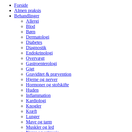
Forside
Almen praksis
Behandlinger
Allergi
Blod
Børn
Dermatologi
Diabetes
Diagnostik
Endokrinologi
Overvægt
Gastroenterologi
Gigt
Graviditet & prævention
Hjerne og nerver
Hormoner og stofskifte
Huden
Inflammation
Kardiologi
Knogler
Kræft
Lunger
Mave og tarm
Muskler og led