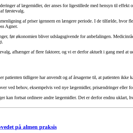
eringer af lægemidler, der anses for ligestillede med hensyn til effekt 
af førstevalg.
enligning af priser igennem en længere periode. I de tilfælde, hvor fl
e Ross Agner.
nger, før økonomien bliver udslagsgivende for anbefalingen. Medicinrådet
t.
tevalg, afhænger af flere faktorer, og vi er derfor aktuelt i gang med 
er patienten tidligere har anvendt og af årsagerne til, at patienten ik
dover ved behov, eksempelvis ved nye lægemidler, prisændringer eller f
er kan fortsat ordinere andre lægemidler. Det er derfor endnu uklart, hv
ovedet på almen praksis