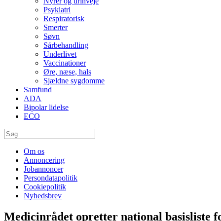
Nyrer og urinveje
Psykiatri
Respiratorisk
Smerter
Søvn
Sårbehandling
Underlivet
Vaccinationer
Øre, næse, hals
Sjældne sygdomme
Samfund
ADA
Bipolar lidelse
ECO
Om os
Annoncering
Jobannoncer
Persondatapolitik
Cookiepolitik
Nyhedsbrev
Medicinrådet opretter national basisliste 