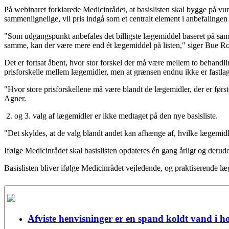
På webinaret forklarede Medicinrådet, at basislisten skal bygge på vurd
sammenlignelige, vil pris indgå som et centralt element i anbefalingen 
"Som udgangspunkt anbefales det billigste lægemiddel baseret på samm
samme, kan der være mere end ét lægemiddel på listen," siger Bu
Det er fortsat åbent, hvor stor forskel der må være mellem to behandli
prisforskelle mellem lægemidler, men at grænsen endnu ikke er fastlag
"Hvor store prisforskellene må være blandt de lægemidler, der er førs
Agner.
2. og 3. valg af lægemidler er ikke medtaget på den nye basisliste.
"Det skyldes, at de valg blandt andet kan afhænge af, hvilke lægemidl
Ifølge Medicinrådet skal basislisten opdateres én gang årligt og deru
Basislisten bliver ifølge Medicinrådet vejledende, og praktiserende læg
Afviste henvisninger er en spand koldt vand i h