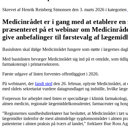
Skrevet af Henrik Reinberg Simonsen den
3. marts 2026
i kategorien
Medicinrådet er i gang med at etablere en f
præsenteret på et webinar om Medicinråde
give anbefalinger til førstevalg af lægemidl
Basislisten skal ifølge Medicinrådet fungere som støtte i lægernes dag
Med basislisten bevæger Medicinrådet sig ind på et område, som tidlige
farmakoterapi i primærsektoren.
Første udgave af listen forventes offentliggjort i 2026.
På webinaret, der
fandt sted
den 26. februar, oplyste Medicinrådet, at
med rådets sekretariat vurdere datagrundlaget og indstille, hvilke læg
Forperson for arbejdet med listen er speciallæge i klinisk farmakologi
almen medicin, regionale lægemiddelkonsulenter, farmaceuter og hosp
”Regionernes sundhedsdirektører har besluttet, at Medicinrådet i tæt sa
lægemidler indenfor de mest almindelige sygdomsområder i almen praksi
patienterne i almen praksis på tværs af landet," forklarer Bue Ross Ag