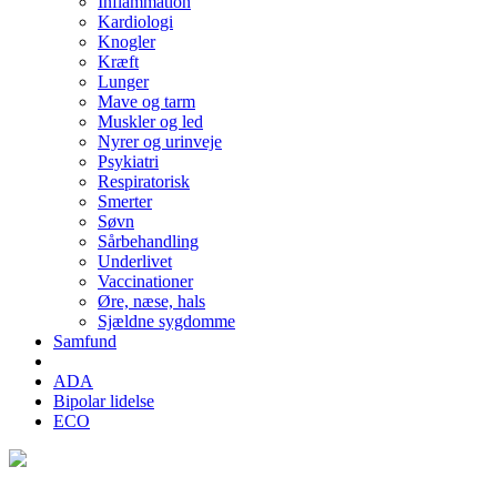
Inflammation
Kardiologi
Knogler
Kræft
Lunger
Mave og tarm
Muskler og led
Nyrer og urinveje
Psykiatri
Respiratorisk
Smerter
Søvn
Sårbehandling
Underlivet
Vaccinationer
Øre, næse, hals
Sjældne sygdomme
Samfund
ADA
Bipolar lidelse
ECO