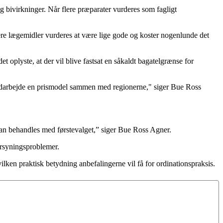
og bivirkninger. Når flere præparater vurderes som fagligt
ere lægemidler vurderes at være lige gode og koster nogenlunde det
 oplyste, at der vil blive fastsat en såkaldt bagatelgrænse for
at udarbejde en prismodel sammen med regionerne," siger Bue Ross
ke kan behandles med førstevalget,” siger Bue Ross Agner.
orsyningsproblemer.
ilken praktisk betydning anbefalingerne vil få for ordinationspraksis.