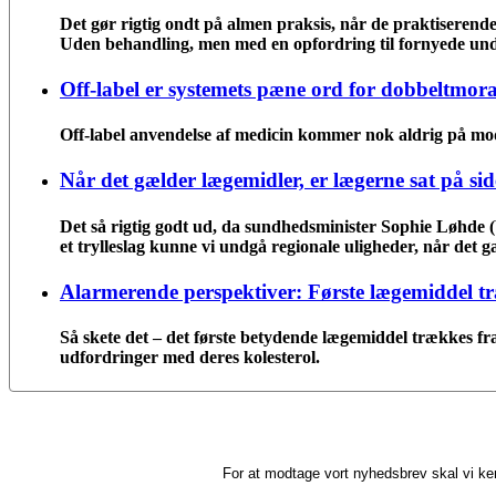
Det gør rigtig ondt på almen praksis, når de praktiserende l
Uden behandling, men med en opfordring til fornyede und
Off-label er systemets pæne ord for dobbeltmora
Off-label anvendelse af medicin kommer nok aldrig på mod
Når det gælder lægemidler, er lægerne sat på sid
Det så rigtig godt ud, da sundhedsminister Sophie Løhde 
et trylleslag kunne vi undgå regionale uligheder, når det 
Alarmerende perspektiver: Første lægemiddel t
Så skete det – det første betydende lægemiddel trækkes fr
udfordringer med deres kolesterol.
For at modtage vort nyhedsbrev skal vi ke