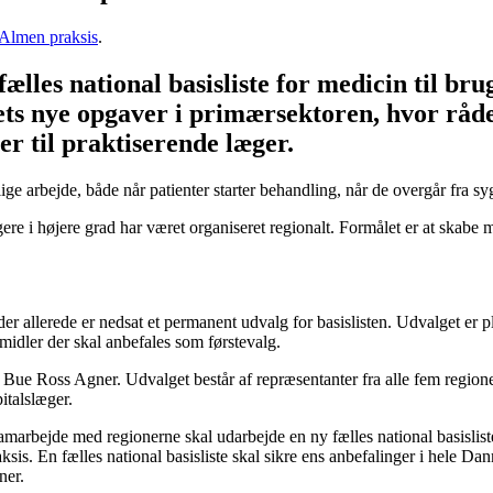
Almen praksis
.
ælles national basisliste for medicin til bru
ts nye opgaver i primærsektoren, hvor råde
er til praktiserende læger.
lige arbejde, både når patienter starter behandling, når de overgår fra s
re i højere grad har været organiseret regionalt. Formålet er at skabe m
 der allerede er nedsat et permanent udvalg for basislisten. Udvalget e
emidler der skal anbefales som førstevalg.
, Bue Ross Agner. Udvalget består af repræsentanter fra alle fem region
italslæger.
marbejde med regionerne skal udarbejde en ny fælles national basisliste.
s. En fælles national basisliste skal sikre ens anbefalinger i hele Da
ner.