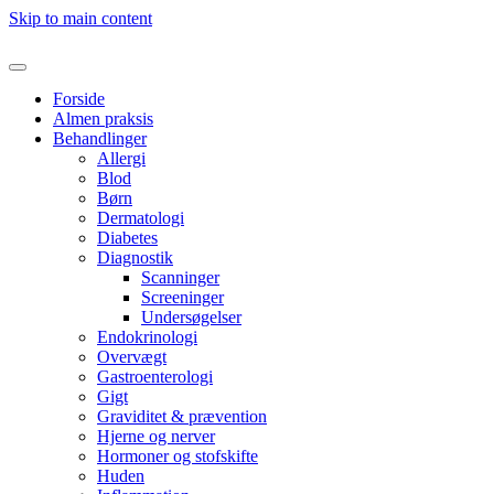
Skip to main content
Forside
Almen praksis
Behandlinger
Allergi
Blod
Børn
Dermatologi
Diabetes
Diagnostik
Scanninger
Screeninger
Undersøgelser
Endokrinologi
Overvægt
Gastroenterologi
Gigt
Graviditet & prævention
Hjerne og nerver
Hormoner og stofskifte
Huden