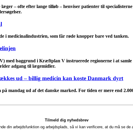
æger – ofte efter lange tilløb – henviser patienter til specialister
ersøgelser.
l
e i medicinalindustrien, som får røde knopper bare ved tanken.
elinjen
(V) med baggrund i Kræftplan V instruerede regionerne i at samle 
gælder adgang til lægemidler.
rækkes ud – billig medicin kan koste Danmark dyrt
a på mandag ud af det danske marked. For tiden er mere end 2.000 p
Tilmeld dig nyhedsbrev
nde din arbejdsfunktion og arbejdsplads, så vi kan verificere, at du må se d