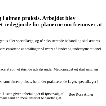
g i almen praksis. Arbejdet blev
t redegjorde for planerne om fremover at
ygehus eller speciallæge, og når eksisterende behandling skal ændres.
ere ensartede anbefalinger på tværs af landet og understøtte rationel
r placeret som et stående udvalg under Medicinrådet og skal sammen
er samt almen praksis, herunder praktiserende læger, speciallæger i
 Listen giver anbefalinger til førstevalg af
Bue Ross Agner
nmark samt en mere ensartet behandling af