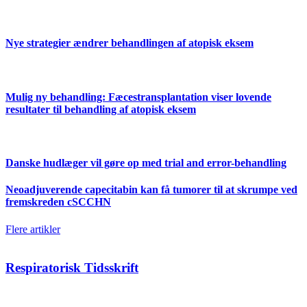
Nye strategier ændrer behandlingen af atopisk eksem
Mulig ny behandling: Fæcestransplantation viser lovende
resultater til behandling af atopisk eksem
Danske hudlæger vil gøre op med trial and error-behandling
Neoadjuverende capecitabin kan få tumorer til at skrumpe ved
fremskreden cSCCHN
Flere artikler
Respiratorisk Tidsskrift