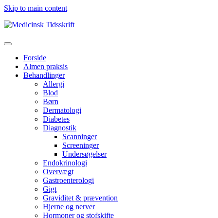
Skip to main content
Forside
Almen praksis
Behandlinger
Allergi
Blod
Børn
Dermatologi
Diabetes
Diagnostik
Scanninger
Screeninger
Undersøgelser
Endokrinologi
Overvægt
Gastroenterologi
Gigt
Graviditet & prævention
Hjerne og nerver
Hormoner og stofskifte