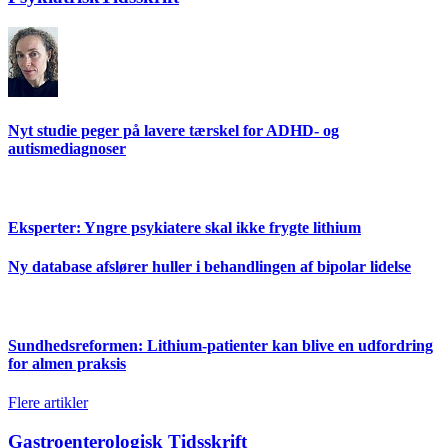
Nyt studie peger på lavere tærskel for ADHD- og
autismediagnoser
Eksperter: Yngre psykiatere skal ikke frygte lithium
Ny database afslører huller i behandlingen af bipolar lidelse
Sundhedsreformen: Lithium-patienter kan blive en udfordring
for almen praksis
Flere artikler
Gastroenterologisk Tidsskrift