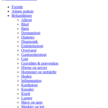
Forside
Almen praksis
Behandlinger
Allergi
Blod
Børn
Dermatologi
Diabetes
Diagnostik
Endokrinologi
Overvægt
Gastroenterologi
Gigt
Graviditet & prævention
Hjerne og nerver
Hormoner og stofskifte
Huden
Inflammation
Kardiologi
Knogler
Kræft
Lunger
Mave og tarm
Muskler og led