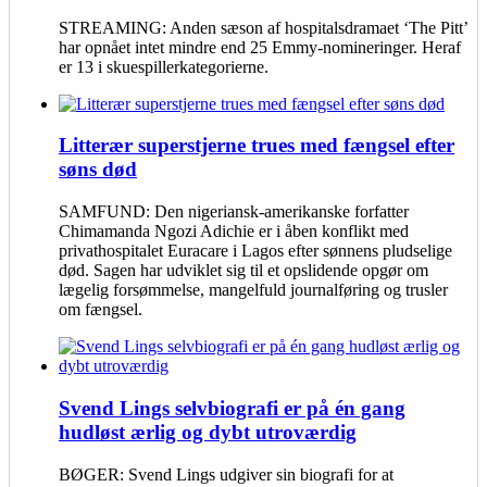
STREAMING: Anden sæson af hospitalsdramaet ‘The Pitt’
har opnået intet mindre end 25 Emmy-nomineringer. Heraf
er 13 i skuespillerkategorierne.
Litterær superstjerne trues med fængsel efter
søns død
SAMFUND: Den nigeriansk-amerikanske forfatter
Chimamanda Ngozi Adichie er i åben konflikt med
privathospitalet Euracare i Lagos efter sønnens pludselige
død. Sagen har udviklet sig til et opslidende opgør om
lægelig forsømmelse, mangelfuld journalføring og trusler
om fængsel.
Svend Lings selvbiografi er på én gang
hudløst ærlig og dybt utroværdig
BØGER: Svend Lings udgiver sin biografi for at