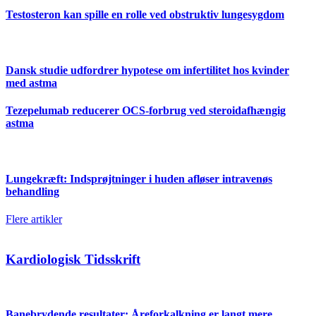
Testosteron kan spille en rolle ved obstruktiv lungesygdom
Dansk studie udfordrer hypotese om infertilitet hos kvinder
med astma
Tezepelumab reducerer OCS-forbrug ved steroidafhængig
astma
Lungekræft: Indsprøjtninger i huden afløser intravenøs
behandling
Flere artikler
Kardiologisk Tidsskrift
Banebrydende resultater: Åreforkalkning er langt mere