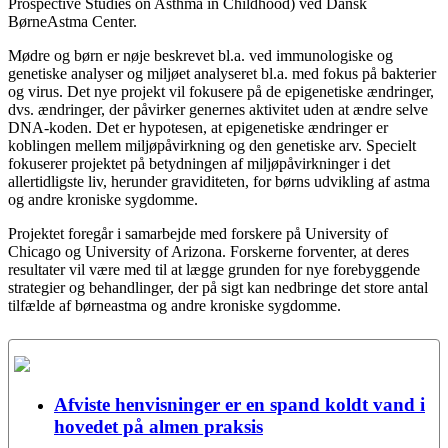
Prospective Studies on Asthma in Childhood) ved Dansk
BørneAstma Center.
Mødre og børn er nøje beskrevet bl.a. ved immunologiske og
genetiske analyser og miljøet analyseret bl.a. med fokus på bakterier
og virus. Det nye projekt vil fokusere på de epigenetiske ændringer,
dvs. ændringer, der påvirker genernes aktivitet uden at ændre selve
DNA-koden. Det er hypotesen, at epigenetiske ændringer er
koblingen mellem miljøpåvirkning og den genetiske arv. Specielt
fokuserer projektet på betydningen af miljøpåvirkninger i det
allertidligste liv, herunder graviditeten, for børns udvikling af astma
og andre kroniske sygdomme.
Projektet foregår i samarbejde med forskere på University of
Chicago og University of Arizona. Forskerne forventer, at deres
resultater vil være med til at lægge grunden for nye forebyggende
strategier og behandlinger, der på sigt kan nedbringe det store antal
tilfælde af børneastma og andre kroniske sygdomme.
Afviste henvisninger er en spand koldt vand i
hovedet på almen praksis