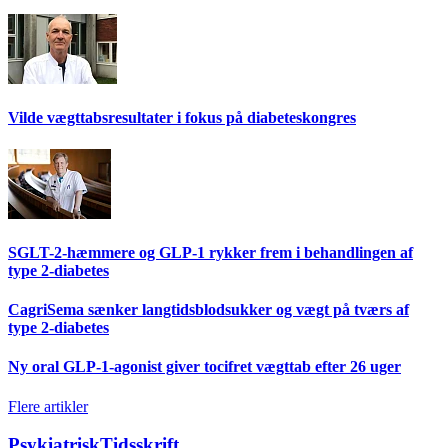
Vilde vægttabsresultater i fokus på diabeteskongres
SGLT-2-hæmmere og GLP-1 rykker frem i behandlingen af
type 2-diabetes
CagriSema sænker langtidsblodsukker og vægt på tværs af
type 2-diabetes
Ny oral GLP-1-agonist giver tocifret vægttab efter 26 uger
Flere artikler
PsykiatriskTidsskrift