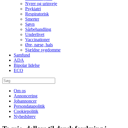
Nyrer og urinveje
Psykiatri
Respiratorisk
Smerter
Søvn
Sårbehandling
Underlivet
Vaccinationer
Øre, næse, hals
Sjældne sygdomme
Samfund
ADA
Bipolar lidelse
ECO
Om os
Annoncering
Jobannoncer
Persondatapolitik
Cookiepolitik
Nyhedsbrev