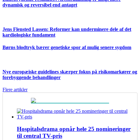
dynamisk og reversibel end antaget
Jens Flensted Lassen: Reformer kan underminere dele af det
kardiologiske fundament
Børns blodtryk bærer genetiske spor af mulig senere sygdom
Nye europæiske guidelines skærper fokus på risikomarkører og
forebyggende behandlinger
Flere artikler
Hospitalsdrama opnår hele 25 nomineringer
til central TV-pris