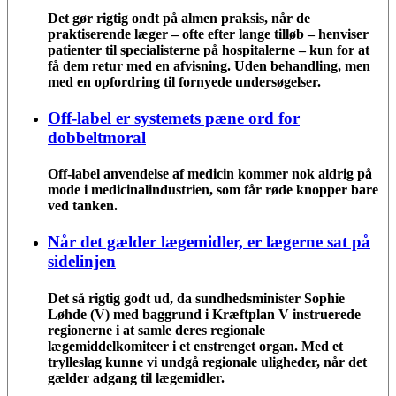
Det gør rigtig ondt på almen praksis, når de
praktiserende læger – ofte efter lange tilløb – henviser
patienter til specialisterne på hospitalerne – kun for at
få dem retur med en afvisning. Uden behandling, men
med en opfordring til fornyede undersøgelser.
Off-label er systemets pæne ord for
dobbeltmoral
Off-label anvendelse af medicin kommer nok aldrig på
mode i medicinalindustrien, som får røde knopper bare
ved tanken.
Når det gælder lægemidler, er lægerne sat på
sidelinjen
Det så rigtig godt ud, da sundhedsminister Sophie
Løhde (V) med baggrund i Kræftplan V instruerede
regionerne i at samle deres regionale
lægemiddelkomiteer i et enstrenget organ. Med et
trylleslag kunne vi undgå regionale uligheder, når det
gælder adgang til lægemidler.