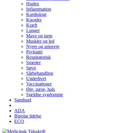
Huden
Inflammation
Kardiologi
Knogler
Kræft
Lunger
Mave og tarm
Muskler og led
Nyrer og urinveje
Psykiatri
Respiratorisk
Smerter
Søvn
Sårbehandling
Underlivet
Vaccinationer
Øre, næse, hals
Sjældne sygdomme
Samfund
ADA
Bipolar lidelse
ECO