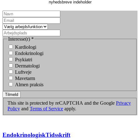
nyhedsbreve indeholder
Interesse(r)
*
Kardiologi
Endokrinologi
Psykiatri
Dermatologi
Luftveje
Mavetarm
Almen praksis
Tilmeld
This site is protected by reCAPTCHA and the Google
Privacy
Policy
and
Terms of Service
apply.
EndokrinologiskTidsskrift