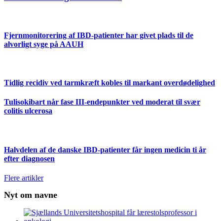
Fjernmonitorering af IBD-patienter har givet plads til de
alvorligt syge på AAUH
Tidlig recidiv ved tarmkræft kobles til markant overdødelighed
Tulisokibart når fase III-endepunkter ved moderat til svær
colitis ulcerosa
Halvdelen af de danske IBD-patienter får ingen medicin ti år
efter diagnosen
Flere artikler
Nyt om navne