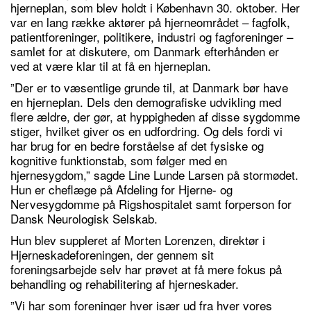
hjerneplan, som blev holdt i København 30. oktober. Her
var en lang række aktører på hjerneområdet – fagfolk,
patientforeninger, politikere, industri og fagforeninger –
samlet for at diskutere, om Danmark efterhånden er
ved at være klar til at få en hjerneplan.
”Der er to væsentlige grunde til, at Danmark bør have
en hjerneplan. Dels den demografiske udvikling med
flere ældre, der gør, at hyppigheden af disse sygdomme
stiger, hvilket giver os en udfordring. Og dels fordi vi
har brug for en bedre forståelse af det fysiske og
kognitive funktionstab, som følger med en
hjernesygdom,” sagde Line Lunde Larsen på stormødet.
Hun er cheflæge på Afdeling for Hjerne- og
Nervesygdomme på Rigshospitalet samt forperson for
Dansk Neurologisk Selskab.
Hun blev suppleret af Morten Lorenzen, direktør i
Hjerneskadeforeningen, der gennem sit
foreningsarbejde selv har prøvet at få mere fokus på
behandling og rehabilitering af hjerneskader.
”Vi har som foreninger hver især ud fra hver vores