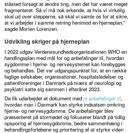
ståsted forsøgt at ændre ting, men det har været meget
fragmenteret. Så vi må nok erkende, at hvis vi virkelig
skal ud over stepperne, så skal vi samle os for at sikre,
at vi arbejder i samme retning henimod en hjerneplan,”
sagde Morten Lorenzen.
Udvikling skriger på hjerneplan
I 2022 udgav Verdenssundhedsorganisationen WHO en
handlingsplan med mål for og anbefalinger til, hvordan
sygdomme i hjerne- og nervesystemet kan forebygges
og behandles. Det var udgangspunktet for, at en række
faglige selskaber, organisationer, hospitalsledelser og
patientforeninger i Danmark på tværs af neurologi og
psykiatri satte sig sammen i efteråret 2023.
De fik udarbejdet et dokument med
ni anbefalinger til
,
hvordan man i Danmark kan styrke indsatsen omkring
hjerne- og nervesygdomme. De anbefalinger blev
præsenteret på stormødet og fokuserer blandt på tidlig
opsporing af hjernesygdomme, bedre sammenhæng i
behandlingsforløbene og prioritering af at styrke viden