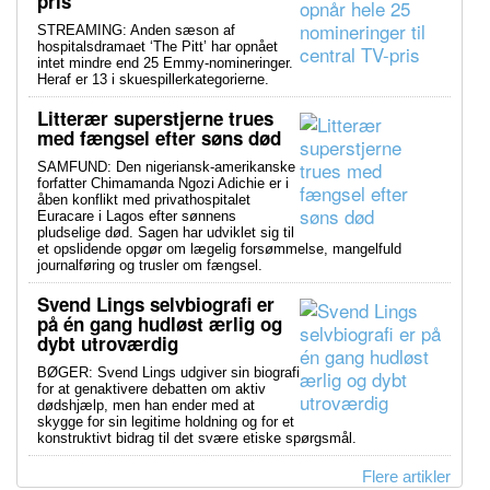
pris
STREAMING: Anden sæson af
hospitalsdramaet ‘The Pitt’ har opnået
intet mindre end 25 Emmy-nomineringer.
Heraf er 13 i skuespillerkategorierne.
Litterær superstjerne trues
med fængsel efter søns død
SAMFUND: Den nigeriansk-amerikanske
forfatter Chimamanda Ngozi Adichie er i
åben konflikt med privathospitalet
Euracare i Lagos efter sønnens
pludselige død. Sagen har udviklet sig til
et opslidende opgør om lægelig forsømmelse, mangelfuld
journalføring og trusler om fængsel.
Svend Lings selvbiografi er
på én gang hudløst ærlig og
dybt utroværdig
BØGER: Svend Lings udgiver sin biografi
for at genaktivere debatten om aktiv
dødshjælp, men han ender med at
skygge for sin legitime holdning og for et
konstruktivt bidrag til det svære etiske spørgsmål.
Flere artikler