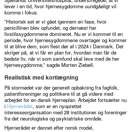
lever i en tid, hvor hjernesygdomme uundgåeligt vil
komme i fokus.
”Historisk set er vi gået igennem en fase, hvor
penicillinen blev opfundet, og dernæst har
livstilssygdommene domineret. Nu er vi kommet til en
periode, hvor hjernesygdommene overtager og kommer
til at blive dem, som flest dør af i 2024 i Danmark. Det
skriger på, at vi får en plan for, hvordan man får de
bedste liv, når vi som samfund skal leve med de her
hjernesygdomme,” sagde Morten Ziebell.
Realistisk med kortlægning
På stormødet var der generelt opbakning fra fagfolk,
patientforeninger og politikere til at gå videre med
arbejdet for en dansk hjerneplan. Arbejdet fortsætter nu
i
Hjernerådet
, som er en nyoprettet
interesseorganisation med 28 institutioner og foreninger
fra det neurologiske og psykiatriske område.
Hjernerådet er dannet efter norsk model,