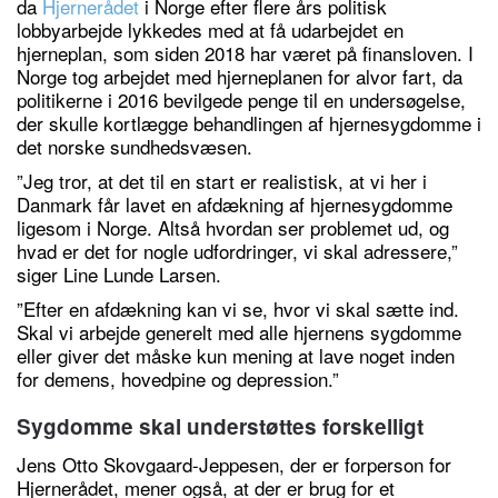
da
Hjernerådet
i Norge
efter flere års politisk
lobbyarbejde lykkedes med at få udarbejdet en
hjerneplan, som siden 2018 har været på finansloven. I
Norge tog arbejdet med hjerneplanen for alvor fart, da
politikerne i 2016 bevilgede penge til en undersøgelse,
der skulle kortlægge behandlingen af hjernesygdomme i
det norske sundhedsvæsen.
”Jeg tror, at det til en start er realistisk, at vi her i
Danmark får lavet en afdækning af hjernesygdomme
ligesom i Norge. Altså hvordan ser problemet ud, og
hvad er det for nogle udfordringer, vi skal adressere,”
siger Line Lunde Larsen.
”Efter en afdækning kan vi se, hvor vi skal sætte ind.
Skal vi arbejde generelt med alle hjernens sygdomme
eller giver det måske kun mening at lave noget inden
for demens, hovedpine og depression.”
Sygdomme skal understøttes forskelligt
Jens Otto Skovgaard-Jeppesen, der er forperson for
Hjernerådet, mener også, at der er brug for et