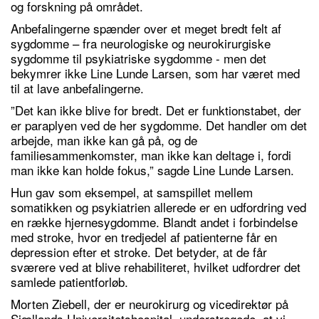
og forskning på området.
Anbefalingerne spænder over et meget bredt felt af
sygdomme – fra neurologiske og neurokirurgiske
sygdomme til psykiatriske sygdomme - men det
bekymrer ikke Line Lunde Larsen, som har været med
til at lave anbefalingerne.
”Det kan ikke blive for bredt. Det er funktionstabet, der
er paraplyen ved de her sygdomme. Det handler om det
arbejde, man ikke kan gå på, og de
familiesammenkomster, man ikke kan deltage i, fordi
man ikke kan holde fokus,” sagde Line Lunde Larsen.
Hun gav som eksempel, at samspillet mellem
somatikken og psykiatrien allerede er en udfordring ved
en række hjernesygdomme. Blandt andet i forbindelse
med stroke, hvor en tredjedel af patienterne får en
depression efter et stroke. Det betyder, at de får
sværere ved at blive rehabiliteret, hvilket udfordrer det
samlede patientforløb.
Morten Ziebell, der er neurokirurg og vicedirektør på
Sjællands Universitetshospital, understregede, at vi