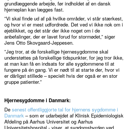
grundlæggende arbejde, før indholdet af en dansk
hjerneplan kan lægges fast.
”Vi skal finde ud af på hvilke områder, vi står stærkest,
og hvor vi er mest udfordrede. Det ved vi ikke nok om i
øjeblikket, og det står der ikke noget om i de
anbefalinger, der er lavet forud for stormødet,” siger
Jens Otto Skovgaard-Jeppesen.
”Jeg tror, at de forskellige hjernesygdomme skal
understøttes på forskellige tidspunkter, for jeg tror ikke,
at man kan få en indsats for alle sygdommene til at
fungere på én gang. Vi er nødt til at starte der, hvor vi
er dårligst stillede – specielt hvis der også er en stor
gruppe patienter.”
Hjernesygdomme i Danmark:
De
senest offentliggjorte tal for hjernens sygdomme i
Danmark
– som er udarbejdet af Klinisk Epidemiologisk
Afdeling på Aarhus Universitet og Aarhus
Universitetshospital - viser, at sygdomsbyrden ved