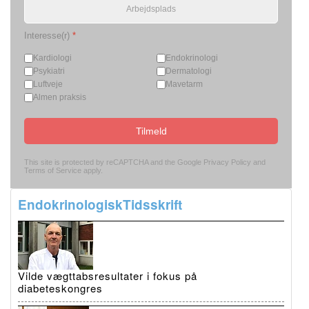
Interesse(r)
*
Kardiologi
Endokrinologi
Psykiatri
Dermatologi
Luftveje
Mavetarm
Almen praksis
Tilmeld
This site is protected by reCAPTCHA and the Google
Privacy Policy
and
Terms of Service
apply.
EndokrinologiskTidsskrift
Vilde vægttabsresultater i fokus på
diabeteskongres