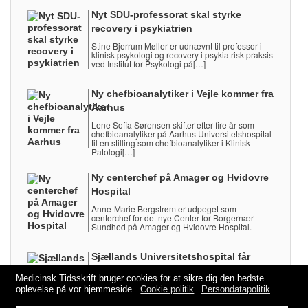
Nyt SDU-professorat skal styrke
recovery i psykiatrien
Stine Bjerrum Møller er udnævnt til professor i
klinisk psykologi og recovery i psykiatrisk praksis
ved Institut for Psykologi på[…]
Ny chefbioanalytiker i Vejle kommer fra
Aarhus
Lene Sofia Sørensen skifter efter fire år som
chefbioanalytiker på Aarhus Universitetshospital
til en stilling som chefbioanalytiker i Klinisk
Patologi[…]
Ny centerchef på Amager og Hvidovre
Hospital
Anne-Marie Bergstrøm er udpeget som
centerchef for det nye Center for Borgernær
Sundhed på Amager og Hvidovre Hospital.
Sjællands Universitetshospital får
lærestolsprofessor i onkologi
Medicinsk Tidsskrift bruger cookies for at sikre dig den bedste
Julie Gehl tiltrådte 1. august som
oplevelse på vor hjemmeside.
Cookie politik
Persondatapolitik
lærestolsprofessor i klinisk onkologi ved Institut
for Klinisk Medicin på Københavns Universitet.