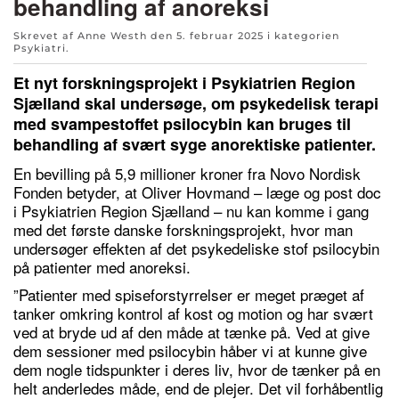
behandling af anoreksi
Skrevet af Anne Westh den
5. februar 2025
i kategorien
Psykiatri
.
Et nyt forskningsprojekt i Psykiatrien Region
Sjælland skal undersøge, om psykedelisk terapi
med svampestoffet psilocybin kan bruges til
behandling af svært syge anorektiske patienter.
En bevilling på 5,9 millioner kroner fra Novo Nordisk
Fonden betyder, at Oliver Hovmand – læge og post doc
i Psykiatrien Region Sjælland – nu kan komme i gang
med det første danske forskningsprojekt, hvor man
undersøger effekten af det psykedeliske stof psilocybin
på patienter med anoreksi.
”Patienter med spiseforstyrrelser er meget præget af
tanker omkring kontrol af kost og motion og har svært
ved at bryde ud af den måde at tænke på. Ved at give
dem sessioner med psilocybin håber vi at kunne give
dem nogle tidspunkter i deres liv, hvor de tænker på en
helt anderledes måde, end de plejer. Det vil forhåbentlig