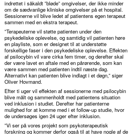
indrettet i såkaldt ”bløde” omgivelser, der ikke minder
om de sædvanlige kliniske omgivelser på et hospital.
Sessionerne vil blive ledet af patientens egen terapeut
sammen med en ekstra terapeut.
”Terapeuterne vil støtte patienten under den
psykedeliske oplevelse, og samtidig vil patienten høre
en playliste, som er designet til at understøtte
forskellige faser i den psykedeliske oplevelse. Effekten
af psilocybin vil vare cirka fem timer, og derefter skal
der være lavet en aftale med en pårørende, som kan
være sammen med patienten indtil næste dag.
Alternativt kan patienten blive indlagt i et døgn,” siger
Oliver Hovmand.
Efter ti uger vil effekten af sessionerne med psilocybin
blive målt og sammenholdt med patientens situation
ved inklusion i studiet. Derefter har patienterne
mulighed for at komme med i et follow-up studie, hvor
de undersøges igen 24 uger efter inklusion.
”Vi ser på vores projekt som psykoterapeutisk
forskning og kommer derfor også til at have nogle af de