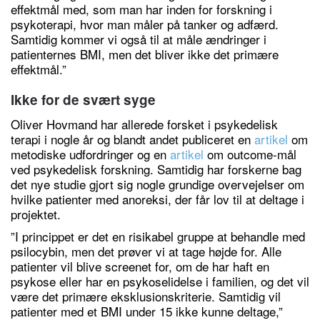
effektmål med, som man har inden for forskning i
psykoterapi, hvor man måler på tanker og adfærd.
Samtidig kommer vi også til at måle ændringer i
patienternes BMI, men det bliver ikke det primære
effektmål.”
Ikke for de svært syge
Oliver Hovmand har allerede forsket i psykedelisk
terapi i nogle år og blandt andet publiceret en
artikel
om
metodiske udfordringer og en
artikel
om outcome-mål
ved psykedelisk forskning. Samtidig har forskerne bag
det nye studie gjort sig nogle grundige overvejelser om
hvilke patienter med anoreksi, der får lov til at deltage i
projektet.
”I princippet er det en risikabel gruppe at behandle med
psilocybin, men det prøver vi at tage højde for. Alle
patienter vil blive screenet for, om de har haft en
psykose eller har en psykoselidelse i familien, og det vil
være det primære eksklusionskriterie. Samtidig vil
patienter med et BMI under 15 ikke kunne deltage,”