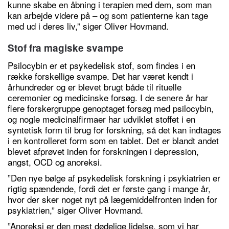
kunne skabe en åbning i terapien med dem, som man
kan arbejde videre på – og som patienterne kan tage
med ud i deres liv,” siger Oliver Hovmand.
Stof fra magiske svampe
Psilocybin er et psykedelisk stof, som findes i en
række forskellige svampe. Det har været kendt i
århundreder og er blevet brugt både til rituelle
ceremonier og medicinske forsøg. I de senere år har
flere forskergruppe genoptaget forsøg med psilocybin,
og nogle medicinalfirmaer har udviklet stoffet i en
syntetisk form til brug for forskning, så det kan indtages
i en kontrolleret form som en tablet. Det er blandt andet
blevet afprøvet inden for forskningen i depression,
angst, OCD og anoreksi.
”Den nye bølge af psykedelisk forskning i psykiatrien er
rigtig spændende, fordi det er første gang i mange år,
hvor der sker noget nyt på lægemiddelfronten inden for
psykiatrien,” siger Oliver Hovmand.
”Anoreksi er den mest dødelige lidelse, som vi har