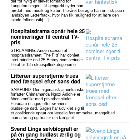
der for nylig er blevet formand for
Lungeforeningen. Til gengæld nyder han
mødet med musik og kultur: I foråret besøgte han en irsk pub i
landsbyen Letterfrack, hvor han fik mulighed for at høre den
lokale folkemusik[…]
Hospitalsdrama opnår hele 25
nomineringer til central TV-
pris
STREAMING: Anden sæson af
hospitalsdramaet ‘The Pitt’ har opnået
intet mindre end 25 Emmy-nomineringer.
Heraf er 13 i skuespillerkategorierne.
Litterær superstjerne trues
med fængsel efter søns død
SAMFUND: Den nigeriansk-amerikanske
forfatter Chimamanda Ngozi Adichie er i
åben konflikt med privathospitalet
Euracare i Lagos efter sønnens
pludselige død. Sagen har udviklet sig til
et opslidende opgør om lægelig forsømmelse, mangelfuld
journalføring og trusler om fængsel.
Svend Lings selvbiografi er
på én gang hudløst ærlig og
dybt utroværdig