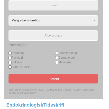
Interesse(r)
*
Kardiologi
Endokrinologi
Psykiatri
Dermatologi
Luftveje
Mavetarm
Almen praksis
Tilmeld
This site is protected by reCAPTCHA and the Google
Privacy Policy
and
Terms of Service
apply.
EndokrinologiskTidsskrift