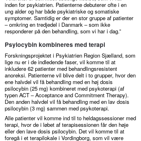
inden for psykiatrien. Patienterne debuterer ofte i en
ung alder og har både psykiatriske og somatiske
symptomer. Samtidig er der en stor gruppe af patienter
– omkring en tredjedel i Danmark – som ikke
responderer på den behandling, som vi har i dag.”
Psylocybin kombineres med terapi
Forskningsprojektet i Psykiatrien Region Sjælland, som
lige nu er i de indledende faser, vil komme til at
inkludere 62 patienter med behandlingsresistent
anoreksi. Patienterne vil blive delt i to grupper, hvor den
ene halvdel vil få behandling med en høj dosis
psilocybin (25 mg) kombineret med psykoterapi (af
typen ACT – Acceptance and Commitment Therapy).
Den anden halvdel vil få behandling med en lav dosis
psilocybin (3 mg) sammen med psykoterapi.
Alle patienter vil komme ind til to heldagssessioner med
terapi, hvor de i løbet af terapisessionen får den høje
eller den lave dosis psilocybin. Det vil komme til at
foregå i et terapilokale i Vordingborg, som vil være