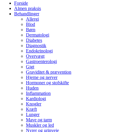
Forside
Almen praksis
Behandlinger
Allergi
Blod
Børn
Dermatologi
Diabetes
Diagnostik
Endokrinologi
Overvægt
Gastroenterologi
Gigt
Graviditet & prævention
Hjerne og nerver
Hormoner og stofskifte
Huden
Inflammation
Kardiologi
Knogler
Kræft
Lunger
Mave og tarm
Muskler og led
Nyrer og urinveje