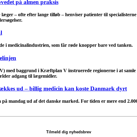
ovedet på almen praksis
æger – ofte efter lange tilløb – henviser patienter til specialister
ersøgelser.
l
e i medicinalindustrien, som får røde knopper bare ved tanken.
elinjen
(V) med baggrund i Kræftplan V instruerede regionerne i at samle 
gælder adgang til lægemidler.
rækkes ud – billig medicin kan koste Danmark dyrt
a på mandag ud af det danske marked. For tiden er mere end 2.000 p
Tilmeld dig nyhedsbrev