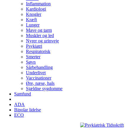
Inflammation
Kardiologi
Knogler
Kræft
Lunger
Mave og tarm
Muskler og led
Nyrer og urinveje
Psykiatri
Respiratorisk
Smerter
Søvn
Sårbehandling
Underlivet
Vaccinationer
Øre, næse, hals
Sjældne sygdomme
Samfund
ADA
Bipolar lidelse
ECO