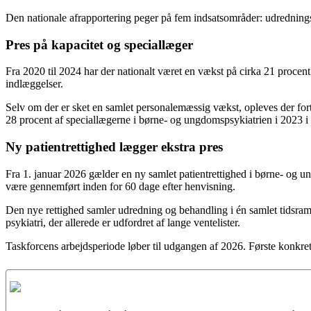
Den nationale afrapportering peger på fem indsatsområder: udrednings-
Pres på kapacitet og speciallæger
Fra 2020 til 2024 har der nationalt været en vækst på cirka 21 procent
indlæggelser.
Selv om der er sket en samlet personalemæssig vækst, opleves der fort
28 procent af speciallægerne i børne- og ungdomspsykiatrien i 2023 i de
Ny patientrettighed lægger ekstra pres
Fra 1. januar 2026 gælder en ny samlet patientrettighed i børne- og u
være gennemført inden for 60 dage efter henvisning.
Den nye rettighed samler udredning og behandling i én samlet tidsramme
psykiatri, der allerede er udfordret af lange ventelister.
Taskforcens arbejdsperiode løber til udgangen af 2026. Første konkret