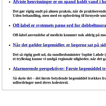
Afviste henvisninger er en spand koldt vand i h
Det gør rigtig ondt på almen praksis, når de praktiserende l
Uden behandling, men med en opfordring til fornyede und
Off-label er systemets pæne ord for dobbeltmora
Off-label anvendelse af medicin kommer nok aldrig på mod
Når det gælder lægemidler, er lægerne sat på sid
Det så rigtig godt ud, da sundhedsminister Sophie Løhde 
et trylleslag kunne vi undgå regionale uligheder, når det 
Alarmerende perspektiver: Første lægemiddel t
Så skete det – det første betydende lægemiddel trækkes fr
udfordringer med deres kolesterol.