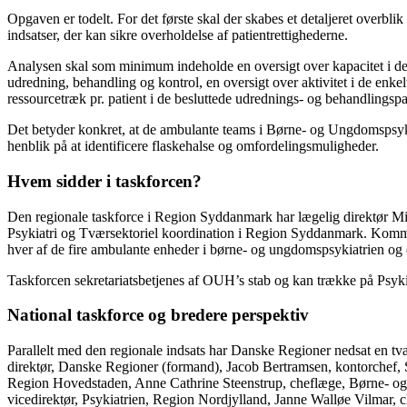
Opgaven er todelt. For det første skal der skabes et detaljeret overbli
indsatser, der kan sikre overholdelse af patientrettighederne.
Analysen skal som minimum indeholde en oversigt over kapacitet i de
udredning, behandling og kontrol, en oversigt over aktivitet i de enke
ressourcetræk pr. patient i de besluttede udrednings- og behandlingsp
Det betyder konkret, at de ambulante teams i Børne- og Ungdomspsykia
henblik på at identificere flaskehalse og omfordelingsmuligheder.
Hvem sidder i taskforcen?
Den regionale taskforce i Region Syddanmark har lægelig direktør M
Psykiatri og Tværsektoriel koordination i Region Syddanmark. Kommi
hver af de fire ambulante enheder i børne- og ungdomspsykiatrien o
Taskforcen sekretariatsbetjenes af OUH’s stab og kan trække på Psykia
National taskforce og bredere perspektiv
Parallelt med den regionale indsats har Danske Regioner nedsat en tvæ
direktør, Danske Regioner (formand), Jacob Bertramsen, kontorchef,
Region Hovedstaden, Anne Cathrine Steenstrup, cheflæge, Børne- og 
vicedirektør, Psykiatrien, Region Nordjylland, Janne Walløe Vilma