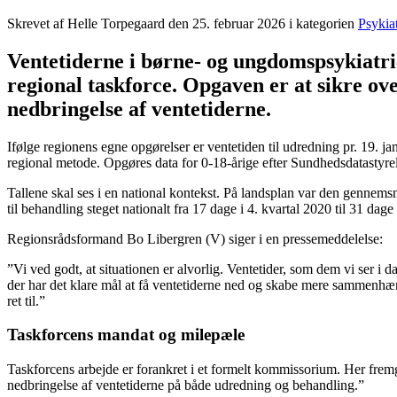
Skrevet af Helle Torpegaard den
25. februar 2026
i kategorien
Psykiat
Ventetiderne i børne- og ungdomspsykiatrie
regional taskforce. Opgaven er at sikre ov
nedbringelse af ventetiderne.
Ifølge regionens egne opgørelser er ventetiden til udredning pr. 19. ja
regional metode. Opgøres data for 0-18-årige efter Sundhedsdatastyrel
Tallene skal ses i en national kontekst. På landsplan var den gennems
til behandling steget nationalt fra 17 dage i 4. kvartal 2020 til 31 dage 
Regionsrådsformand Bo Libergren (V) siger i en pressemeddelelse:
”Vi ved godt, at situationen er alvorlig. Ventetider, som dem vi ser i 
der har det klare mål at få ventetiderne ned og skabe mere sammenhæng
ret til.”
Taskforcens mandat og milepæle
Taskforcens arbejde er forankret i et formelt kommissorium. Her fremgå
nedbringelse af ventetiderne på både udredning og behandling.”