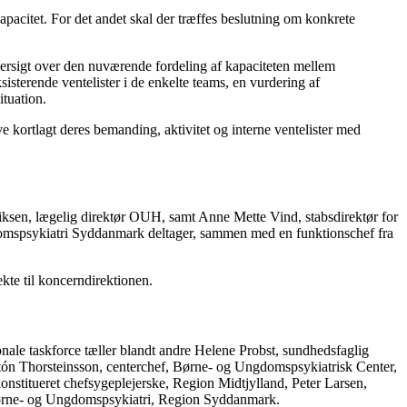
kapacitet. For det andet skal der træffes beslutning om konkrete
ersigt over den nuværende fordeling af kapaciteten mellem
isterende ventelister i de enkelte teams, en vurdering af
ituation.
kortlagt deres bemanding, aktivitet og interne ventelister med
ksen, lægelig direktør OUH, samt Anne Mette Vind, stabsdirektør for
domspsykiatri Syddanmark deltager, sammen med en funktionschef fra
kte til koncerndirektionen.
onale taskforce tæller blandt andre Helene Probst, sundhedsfaglig
ón Thorsteinsson, centerchef, Børne- og Ungdomspsykiatrisk Center,
titueret chefsygeplejerske, Region Midtjylland, Peter Larsen,
 Børne- og Ungdomspsykiatri, Region Syddanmark.