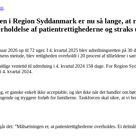
ri
.
n i Region Syddanmark er nu så lange, at r
erholdelse af patientrettighederne og straks
nuar 2026 op til 72 uger. I 4. kvartal 2025 blev udredningsretten på 30 d
sens metode, blev rettigheden overholdt i 20 procent af tilfældene i sa
nitlige ventetid til udredning i 4. kvartal 2024 158 dage. For Region S
i 4. kvartal 2024.
dag, er ganske enkelt ikke acceptable, og slet ikke når det handler om bø
ende og tryggere forløb for familierne. Taskforcen skal sikre, at vi bru
r det: ”Målsætningen er, at patientrettighederne overholdes. Et delmål e