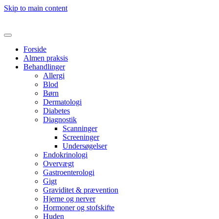
Skip to main content
Forside
Almen praksis
Behandlinger
Allergi
Blod
Børn
Dermatologi
Diabetes
Diagnostik
Scanninger
Screeninger
Undersøgelser
Endokrinologi
Overvægt
Gastroenterologi
Gigt
Graviditet & prævention
Hjerne og nerver
Hormoner og stofskifte
Huden