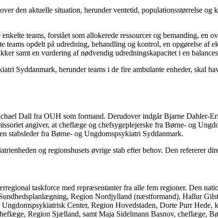
k over den aktuelle situation, herunder ventetid, populationsstørrelse og 
 enkelte teams, forstået som allokerede ressourcer og bemanding, en ov
lte teams opdelt på udredning, behandling og kontrol, en opgørelse af eks
akker samt en vurdering af nødvendig udredningskapacitet i en balances
tri Syddanmark, herunder teams i de fire ambulante enheder, skal have 
ichael Dall fra OUH som formand. Derudover indgår Bjarne Dahler-Eri
ssoriet angiver, at cheflæge og chefsygeplejerske fra Børne- og Ung
g en stabsleder fra Børne- og Ungdomspsykiatri Syddanmark.
trienheden og regionshusets øvrige stab efter behov. Den refererer dire
rregional taskforce med repræsentanter fra alle fem regioner. Den nati
 Sundhedsplanlægning, Region Nordjylland (næstformand), Hallur Gilst
Ungdomspsykiatrisk Center, Region Hovedstaden, Dorte Purr Hede, kons
r, cheflæge, Region Sjælland, samt Maja Sidelmann Basnov, cheflæge,