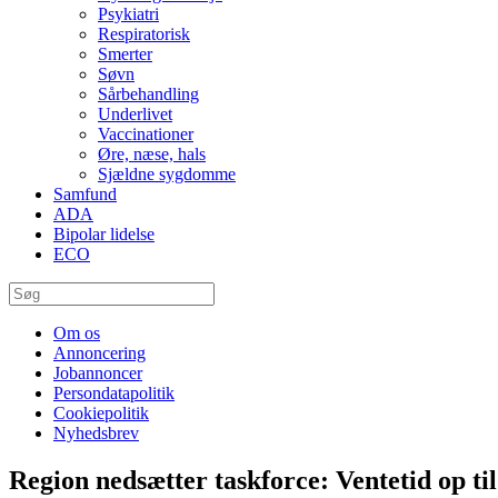
Psykiatri
Respiratorisk
Smerter
Søvn
Sårbehandling
Underlivet
Vaccinationer
Øre, næse, hals
Sjældne sygdomme
Samfund
ADA
Bipolar lidelse
ECO
Om os
Annoncering
Jobannoncer
Persondatapolitik
Cookiepolitik
Nyhedsbrev
Region nedsætter taskforce: Ventetid op ti