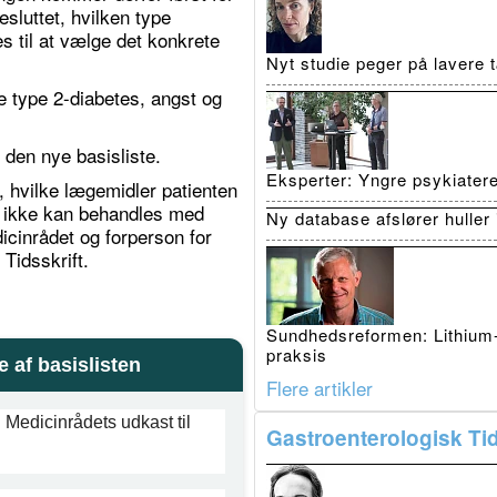
sluttet, hvilken type
s til at vælge det konkrete
Nyt studie peger på lavere
e type 2-diabetes, angst og
 den nye basisliste.
Eksperter: Yngre psykiatere 
, hvilke lægemidler patienten
ten ikke kan behandles med
Ny database afslører huller 
icinrådet og forperson for
 Tidsskrift.
Sundhedsreformen: Lithium-p
praksis
 af basislisten
Flere artikler
edicinrådets udkast til
Gastroenterologisk Tid