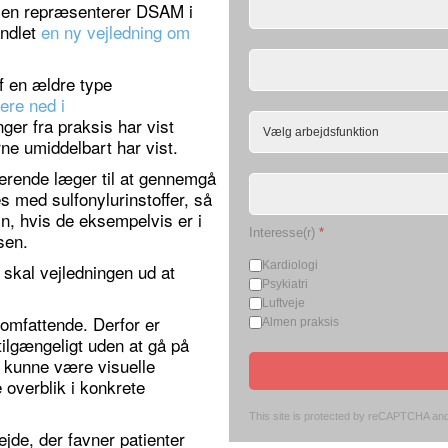
sen repræsenterer DSAM i
ndlet
en ny vejledning om
f en ældre type
ere ned i
inger fra praksis har vist
ne umiddelbart har vist.
serende læger til at gennemgå
s med sulfonylurinstoffer, så
in, hvis de eksempelvis er i
Interesse(r)
*
sen.
Kardiologi
skal vejledningen ud at
Psykiatri
Luftveje
 omfattende. Derfor er
Almen praksis
ilgængeligt uden at gå på
 kunne være visuelle
 overblik i konkrete
This site is protected by reCAPTCHA an
ejde, der favner patienter