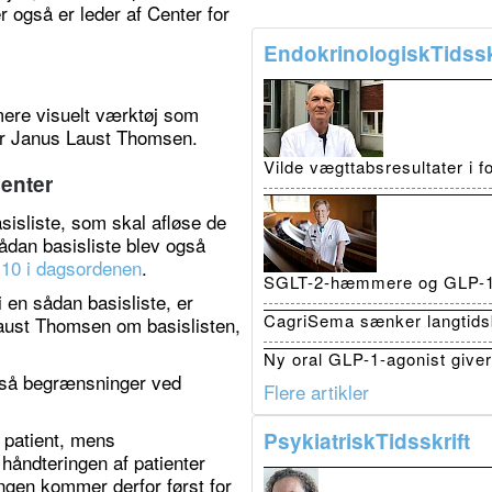
r også er leder af Center for
EndokrinologiskTidssk
mere visuelt værktøj som
iger Janus Laust Thomsen.
Vilde vægttabsresultater i 
enter
sisliste, som skal afløse de
sådan basisliste blev også
 10 i dagsordenen
.
SGLT-2-hæmmere og GLP-1 r
 en sådan basisliste, er
CagriSema sænker langtidsb
aust Thomsen om basislisten,
Ny oral GLP-1-agonist giver 
også begrænsninger ved
Flere artikler
 patient, mens
PsykiatriskTidsskrift
håndteringen af patienter
gen kommer derfor først for