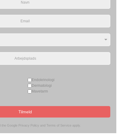
Endokrinologi
Dermatologi
Mavetarm
Tilmeld
d the Google
Privacy Policy
and
Terms of Service
apply.