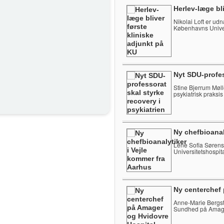
Herlev-læge bl
Nikolai Loft er udnæ
Københavns Univer
Nyt SDU-profes
Stine Bjerrum Mølle
psykiatrisk praksis
Ny chefbioanal
Lene Sofia Sørense
Universitetshospita
Ny centerchef
Anne-Marie Bergst
Sundhed på Amage