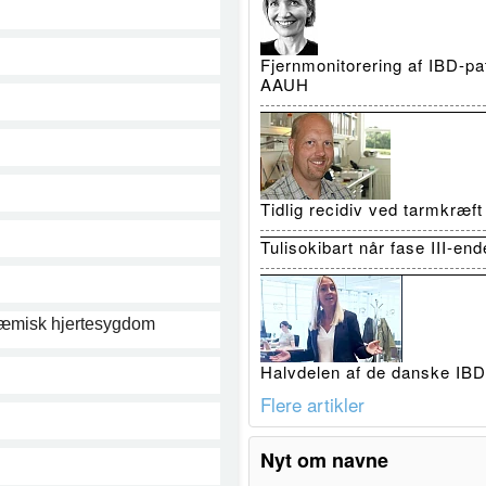
Fjernmonitorering af IBD-pat
AAUH
Tidlig recidiv ved tarmkræf
Tulisokibart når fase III-en
skæmisk hjertesygdom
Halvdelen af de danske IBD-
Flere artikler
Nyt om navne