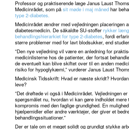
Professor og praktiserende læge Janus Laust Thom
Medicinrådet, som på
sit møde i maj måned
har beha
type 2-diabetes.
Medicinrådet ændrer med vejledningen placeringen a
diabetesmedicin. De såkaldte SU-stoffer
rykker læng
behandlingshierarkiet for type 2-diabetes
, fordi erfar
større problemer med for lavt blodsukker, end studier
”Den nye vejledning vil være en anledning for prakti
medicinlisterne hos de patienter, der fortsat behandle
de eventuelt kan blive skiftet over til en anden medic
risiko for hypoglykæmi,” vurderer Janus Laust Thom
Medicinsk Tidsskrift: Hvad er næste skridt? Hvordan 
leve?
”Det drøftede vi også i Medicinrådet. Vejledningen er
spørgsmålet nu, hvordan vi kan gøre indholdet mere t
kompromis med den faglige grundighed. En mulighed
hjælpemidler eller andre værktøjer, der giver et bedre
behandlingssituationer.”
Der er tale om et meget solidt og grundigt stykke arb