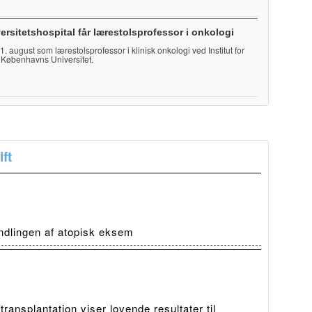
ersitetshospital får lærestolsprofessor i onkologi
e 1. august som lærestolsprofessor i klinisk onkologi ved Institut for
 Københavns Universitet.
ft
ndlingen af atopisk eksem
ansplantation viser lovende resultater til