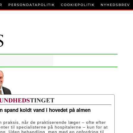
R
PERSONDATAPOLITIK
COOKIEPOLITIK
NYHEDSBREV
en spand koldt vand i hovedet på almen
n praksis, når de praktiserende læger – ofte efter
enter til specialisterne på hospitalerne – kun for at
ing. Uden behandling, men med en opfordring til