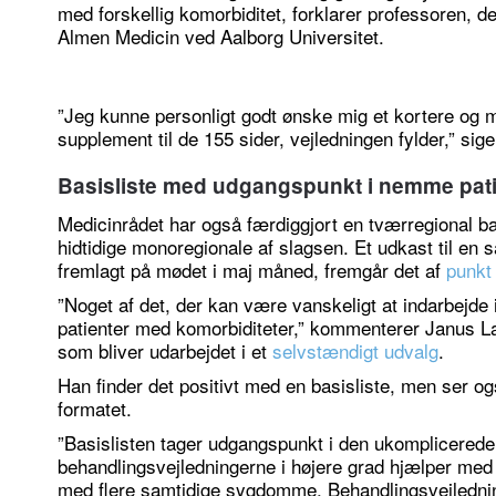
med forskellig komorbiditet, forklarer professoren, de
Almen Medicin ved Aalborg Universitet.
”Jeg kunne personligt godt ønske mig et kortere og 
supplement til de 155 sider, vejledningen fylder,” s
Basisliste med udgangspunkt i nemme pati
Medicinrådet har også færdiggjort en tværregional ba
hidtidige monoregionale af slagsen. Et udkast til en 
fremlagt på mødet i maj måned, fremgår det af
punkt
”Noget af det, der kan være vanskeligt at indarbejde i
patienter med komorbiditeter,” kommenterer Janus L
som bliver udarbejdet i et
selvstændigt udvalg
.
Han finder det positivt med en basisliste, men ser 
formatet.
”Basislisten tager udgangspunkt i den ukomplicerede
behandlingsvejledningerne i højere grad hjælper med 
med flere samtidige sygdomme. Behandlingsvejlednin