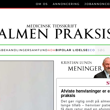
OM OS
ANNONCERING
JOBANNONCE
S
BEHANDLINGER
SAMFUND
ADA
BIPOLAR LIDELSE
ECO
Afviste henvisninger er 
praksis
Det gør rigtig ondt på alme
lange tilløb – henviser pati
få dem retur med en afvisn