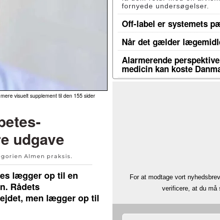
fornyede undersøgelser.
Off-label er systemets p
Når det gælder lægemidle
Alarmerende perspektiver
medicin kan koste Danma
ere visuelt supplement til den 155 sider
betes-
re udgave
egorien
Almen praksis
.
es lægger op til en
For at modtage vort nyhedsbrev 
in. Rådets
verificere, at du m
jdet, men lægger op til