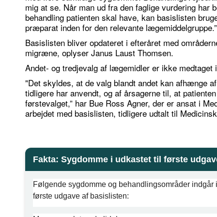
mig at se. Når man ud fra den faglige vurdering har be
behandling patienten skal have, kan basislisten bruge
præparat inden for den relevante lægemiddelgruppe.”
Basislisten bliver opdateret i efteråret med områdern
migræne, oplyser Janus Laust Thomsen.
Andet- og tredjevalg af lægemidler er ikke medtaget i
"Det skyldes, at de valg blandt andet kan afhænge af
tidligere har anvendt, og af årsagerne til, at patien
førstevalget,” har Bue Ross Agner, der er ansat i Med
arbejdet med basislisten, tidligere udtalt til Medicinsk
Fakta: Sygdomme i udkastet til første udgave
Følgende sygdomme og behandlingsområder indgår i M
første udgave af basislisten: