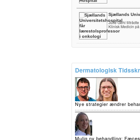
Sjællands Univ
Julie Gehl tiltrådt
Klinisk Medicin på
Dermatologisk Tidsskri
Nye strategier ændrer beha
Mulig ny behandling: Fæcestr