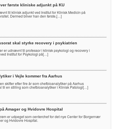
iver første kliniske adjunkt på KU
vnt til klinisk adjunkt ved Institut for Klinisk Medicin på
sitet. Dermed bliver han den første,[…]
sorat skal styrke recovery i psykiatrien
r er udnævnt til professor i klinisk psykologi og recovery i
 ved Institut for Psykologi på[…]
ytiker i Vejle kommer fra Aarhus
n skifter efter fire år som chefbioanalytiker på Aarhus
l til en stilling som chefbioanalytiker i Klinisk Patologi[…]
 på Amager og Hvidovre Hospital
røm er udpeget som centerchef for det nye Center for Borgernær
r og Hvidovre Hospital.