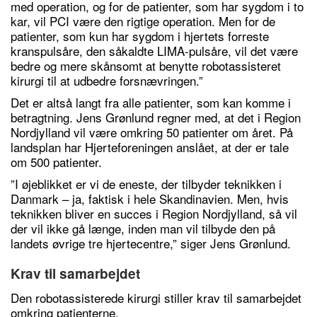
med operation, og for de patienter, som har sygdom i to
kar, vil PCI være den rigtige operation. Men for de
patienter, som kun har sygdom i hjertets forreste
kranspulsåre, den såkaldte LIMA-pulsåre, vil det være
bedre og mere skånsomt at benytte robotassisteret
kirurgi til at udbedre forsnævringen.”
Det er altså langt fra alle patienter, som kan komme i
betragtning. Jens Grønlund regner med, at det i Region
Nordjylland vil være omkring 50 patienter om året. På
landsplan har Hjerteforeningen anslået, at der er tale
om 500 patienter.
”I øjeblikket er vi de eneste, der tilbyder teknikken i
Danmark – ja, faktisk i hele Skandinavien. Men, hvis
teknikken bliver en succes i Region Nordjylland, så vil
der vil ikke gå længe, inden man vil tilbyde den på
landets øvrige tre hjertecentre,” siger Jens Grønlund.
Krav til samarbejdet
Den robotassisterede kirurgi stiller krav til samarbejdet
omkring patienterne.