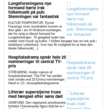
Lungeforeningens nye
formand hørte irsk
folkemusik på pub:
Stemningen var fantastisk
KULTUR-TEMPERATUR: Ejvind
Frausings mors musikalske kunnen er
ikke gået i arv til Hvidovre-overlægen,
der for nylig er blevet formand for
Lungeforeningen. Til gengæld nyder han
mødet med musik og kultur: I foråret besøgte han en irsk pub i
landsbyen Letterfrack, hvor han fik mulighed for at høre den
lokale folkemusik[…]
Hospitalsdrama opnår hele 25
nomineringer til central TV-
pris
STREAMING: Anden sæson af
hospitalsdramaet ‘The Pitt’ har opnået
intet mindre end 25 Emmy-nomineringer.
Heraf er 13 i skuespillerkategorierne.
Litterær superstjerne trues
med fængsel efter søns død
SAMFUND: Den nigeriansk-amerikanske
forfatter Chimamanda Ngozi Adichie er i