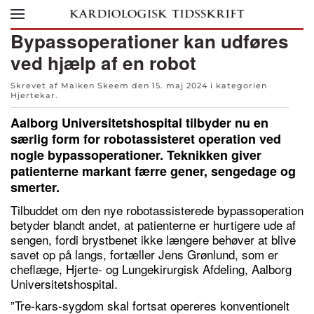
Skip to main content
Bypassoperationer kan udføres
ved hjælp af en robot
Skrevet af Maiken Skeem den
15. maj 2024
i kategorien
Hjertekar
.
Aalborg Universitetshospital tilbyder nu en
særlig form for robotassisteret operation ved
nogle bypassoperationer. Teknikken giver
patienterne markant færre gener, sengedage og
smerter.
Tilbuddet om den nye robotassisterede bypassoperation
betyder blandt andet, at patienterne er hurtigere ude af
sengen, fordi brystbenet ikke længere behøver at blive
savet op på langs, fortæller Jens Grønlund, som er
cheflæge, Hjerte- og Lungekirurgisk Afdeling, Aalborg
Universitetshospital.
”Tre-kars-sygdom skal fortsat opereres konventionelt