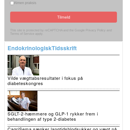
Almen praksis
Tilmeld
This site is protected by reCAPTCHA and the Google
Privacy Policy
and
Terms of Service
apply.
EndokrinologiskTidsskrift
Vilde vægttabsresultater i fokus på
diabeteskongres
SGLT-2-hæmmere og GLP-1 rykker frem i
behandlingen af type 2-diabetes
CagriSema sænker langtidsblodsukker og vægt på