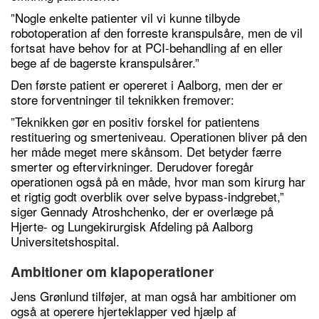
”Nogle enkelte patienter vil vi kunne tilbyde
robotoperation af den forreste kranspulsåre, men de vil
fortsat have behov for at PCI-behandling af en eller
bege af de bagerste kranspulsårer.”
Den første patient er opereret i Aalborg, men der er
store forventninger til teknikken fremover:
”Teknikken gør en positiv forskel for patientens
restituering og smerteniveau. Operationen bliver på den
her måde meget mere skånsom. Det betyder færre
smerter og eftervirkninger. Derudover foregår
operationen også på en måde, hvor man som kirurg har
et rigtig godt overblik over selve bypass-indgrebet,”
siger Gennady Atroshchenko, der er overlæge på
Hjerte- og Lungekirurgisk Afdeling på Aalborg
Universitetshospital.
Ambitioner om klapoperationer
Jens Grønlund tilføjer, at man også har ambitioner om
også at operere hjerteklapper ved hjælp af