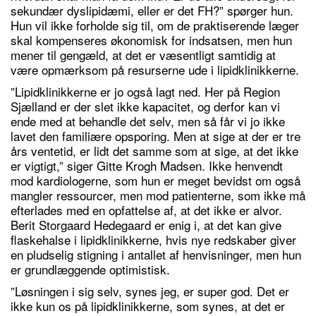
sekundær dyslipidæmi, eller er det FH?” spørger hun.
Hun vil ikke forholde sig til, om de praktiserende læger
skal kompenseres økonomisk for indsatsen, men hun
mener til gengæld, at det er væsentligt samtidig at
være opmærksom på resurserne ude i lipidklinikkerne.
”Lipidklinikkerne er jo også lagt ned. Her på Region
Sjælland er der slet ikke kapacitet, og derfor kan vi
ende med at behandle det selv, men så får vi jo ikke
lavet den familiære opsporing. Men at sige at der er tre
års ventetid, er lidt det samme som at sige, at det ikke
er vigtigt,” siger Gitte Krogh Madsen. Ikke henvendt
mod kardiologerne, som hun er meget bevidst om også
mangler ressourcer, men mod patienterne, som ikke må
efterlades med en opfattelse af, at det ikke er alvor.
Berit Storgaard Hedegaard er enig i, at det kan give
flaskehalse i lipidklinikkerne, hvis nye redskaber giver
en pludselig stigning i antallet af henvisninger, men hun
er grundlæggende optimistisk.
”Løsningen i sig selv, synes jeg, er super god. Det er
ikke kun os på lipidklinikkerne, som synes, at det er