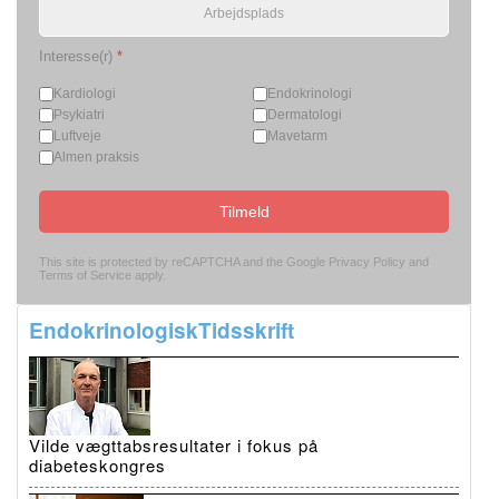
Interesse(r)
*
Kardiologi
Endokrinologi
Psykiatri
Dermatologi
Luftveje
Mavetarm
Almen praksis
Tilmeld
This site is protected by reCAPTCHA and the Google
Privacy Policy
and
Terms of Service
apply.
EndokrinologiskTidsskrift
Vilde vægttabsresultater i fokus på
diabeteskongres