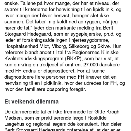
ønske. Tallene på hvor mange, der har et niveau, der
svarer til kriterierne for henvisning til en lipidklinik, og
hvor mange der bliver henvist, hænger slet ikke
sammen. Det løber mig koldt ned ad ryggen, når jeg
hører de tal,” lyder den markante melding fra Berit
Storgaard Hedegaard, som er sygeplejerske, ph.d. og
leder af forskningsafdelingen i hjertesygdomme,
Hospitalsenhed Midt, Viborg, Silkeborg og Skive. Hun
refererer blandt andet til tal fra Regionernes Kliniske
Kvalitetsudviklingsprogram (RKKP), som har vist, at
kun omkring en tredjedel af omtrent 27.000 danskere
med FH endnu er diagnosticeret. For at kunne
diagnosticere flere personer med FH kræver det en
henvisning til en lipidklinik, hvor der udredes for FH, og
hvor den familiære opsporing foregår.
Et velkendt dilemma
De alarmerende tal er ikke fremmede for Gitte Krogh
Madsen, som er praktiserende læge i Roskilde
Lægehus og regional lægemiddelkonsulent. Hun deler
Berit Storgaard Hedegaards opfattelse af, at der er et