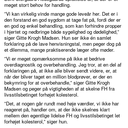
meget stort behov for handling.
”Vi kan virkelig vinde mange gode leveår her. Det er i
den forstand en god sygdom at tage fat på, fordi der er
en god og enkel behandling, som kan forhindre propper
i hjertet og nedbringe både sygelighed og dødelighed,”
siger Gitte Krogh Madsen. Hun ser ikke én samlet
forklaring på de lave henvisningstal, men peger dog på
et dilemma, mange praktiserende læger ofte møder.
”Vi er meget opmærksomme på ikke at bedrive
overdiagnostik og overbehandling. Jeg tror, at en del af
forklaringen på, at ikke alle bliver sendt videre, er, at
når der bliver taget en million blodprøver, er der en
bekymring for at overbehandle,” siger Gitte Krogh
Madsen og peger på vigtigheden af at skelne FH fra
livsstilsbetinget forhøjet kolesterol.
”Det, at nogen går rundt med høje værdier, vi ikke har
reageret på, handler om, at der ikke skelnes klart
mellem den egentlige lidelse FH og livsstilsbetinget let
forhøjet kolesterol,” siger hun.