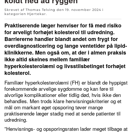
koldt ned ad ryggen
Skrevet af Thomas Telving den
19. november 2024
i
kategorien
Hjertekar
.
Praktiserende læger henviser for få med risiko
for arveligt forhøjet kolesterol til udredning.
Barriererne handler blandt andet om frygt for
overdiagnosticering og lange ventetider på lipid­
klinikkerne. Men også om, at der i almen praksis
ikke altid skelnes mellem familiær
hyperkolesterolæmi og livsstilsbetinget forhøjet
kolesterol.
Familiær hyperkolesterolæmi (FH) er blandt de hyppigst
forekommende arvelige sygdomme og kan føre til
alvorlige komplikationer eller tidlig død, hvis ikke den
behandles. Men trods klare henvisningskriterier og et
mål om markant øget opsporing tøver mange
praktiserende læger stadig med at sende patienter til
udredning.
”Henvisnings- og opsporingsraten lader meget tilbage at