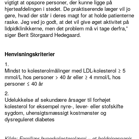
vigtigt at opspore personer, der kunne ligge på
hjerteafdelingen i stedet. De praktiserende læger vil jo
gøre, hvad der står i deres magt for at holde patienterne
raske. Jeg ved jo godt, at det vil give øget aktivitet på
lidpidklinikkerne, men det problem må vi tage derfra,”
siger Berit Storgaard Hedegaard.
Henvisningskriterier
1.
Mindst to kolesterolmålinger med LDL-kolesterol ≥ 5
mmol/L hos personer > 40 år eller ≥ 4 mmol/L hos
personer ≤ 40 år
2.
Udelukkelse af sekundære årsager til forhøjet
kolesterol for eksempel nyre-, lever- eller stofskifte
sygdom, uhensigtsmæssigt kostmønster og
dysreguleret diabetes
Kilde: Familiær hyperkolesterolæmi – et holdningspapir