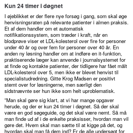
Kun 24 timer i døgnet
I øjeblikket er der flere nye forsøg i gang, som skal øge
henvisningsraten på relevante patienter i almen praksis.
Et af dem handler om et automatisk
notifikationssystem, som træder i kraft, når en
blodprøve viser et LDL-kolesterol over fire for personer
under 40 år og over fem for personer over 40 år. En
anden ny løsning handler om at indføre en it-funktion,
praktiserende læger kan anvende i journalsystemet for
at finde og kontakte patienter, der tidligere har fået målt
LDL-kolesterol over 5, men ikke er blevet henvist til
specialistudredning. Gitte Krog Madsen er positivt
stemt over for løsningerne, men særligt den
sidstnævnte ser hun ikke som helt uproblematisk.
”Man skal gøre sig klart, at vi har mange opgaver
herude, og der er kun 24 timer i døgnet. Så der skal
være en god søgeguide, og det skal være nemt. Så må
man finde ud af i de enkelte praksisser, hvordan man vil
gøre det. Hvem skal man sætte til at kigge på det, og
hvordan skal man få dem ind? Er de alle undersøgt for