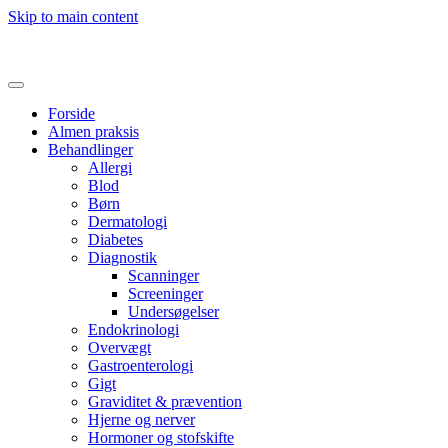
Skip to main content
Forside
Almen praksis
Behandlinger
Allergi
Blod
Børn
Dermatologi
Diabetes
Diagnostik
Scanninger
Screeninger
Undersøgelser
Endokrinologi
Overvægt
Gastroenterologi
Gigt
Graviditet & prævention
Hjerne og nerver
Hormoner og stofskifte