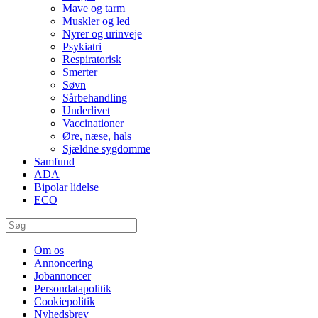
Mave og tarm
Muskler og led
Nyrer og urinveje
Psykiatri
Respiratorisk
Smerter
Søvn
Sårbehandling
Underlivet
Vaccinationer
Øre, næse, hals
Sjældne sygdomme
Samfund
ADA
Bipolar lidelse
ECO
Om os
Annoncering
Jobannoncer
Persondatapolitik
Cookiepolitik
Nyhedsbrev