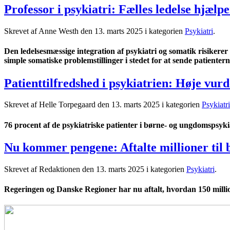
Professor i psykiatri: Fælles ledelse hjælp
Skrevet af Anne Westh den
13. marts 2025
i kategorien
Psykiatri
.
Den ledelsesmæssige integration af psykiatri og somatik risikerer
simple somatiske problemstillinger i stedet for at sende patienter
Patienttilfredshed i psykiatrien: Høje vu
Skrevet af Helle Torpegaard den
13. marts 2025
i kategorien
Psykiatri
76 procent af de psykiatriske patienter i børne- og ungdomspsykia
Nu kommer pengene: Aftalte millioner til b
Skrevet af Redaktionen den
13. marts 2025
i kategorien
Psykiatri
.
Regeringen og Danske Regioner har nu aftalt, hvordan 150 millio