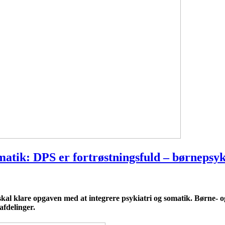
omatik: DPS er fortrøstningsfuld – børneps
ok skal klare opgaven med at integrere psykiatri og somatik. Børn
afdelinger.