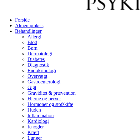
Forside
Almen praksis
Behandlinger
Allergi
Blod
Børn
Dermatologi
Diabetes
Diagnostik
Endokrinologi
Overvægt
Gastroenterologi
Gigt
Graviditet & prævention
Hjerne og nerver
Hormoner og stofskifte
Huden
Inflammation
Kardiologi
Knogler
Kræft
Lunger