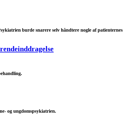
Psykiatrien burde snarere selv håndtere nogle af patienternes
ørendeinddragelse
behandling.
ørne- og ungdomspsykiatrien.