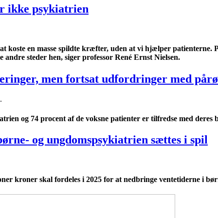
er ikke psykiatrien
 at koste en masse spildte kræfter, uden at vi hjælper patienterne. 
ne andre steder hen, siger professor René Ernst Nielsen.
rderinger, men fortsat udfordringer med pår
.
trien og 74 procent af de voksne patienter er tilfredse med deres 
ørne- og ungdomspsykiatrien sættes i spil
ner kroner skal fordeles i 2025 for at nedbringe ventetiderne i b