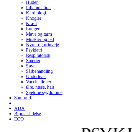
Huden
Inflammation
Kardiologi
Knogler
Kræft
Lunger
Mave og tarm
Muskler og led
Nyrer og urinveje
Psykiatri
Respiratorisk
Smerter
Søvn
Sårbehandling
Underlivet
Vaccinationer
Øre, næse, hals
Sjældne sygdomme
Samfund
ADA
Bipolar lidelse
ECO