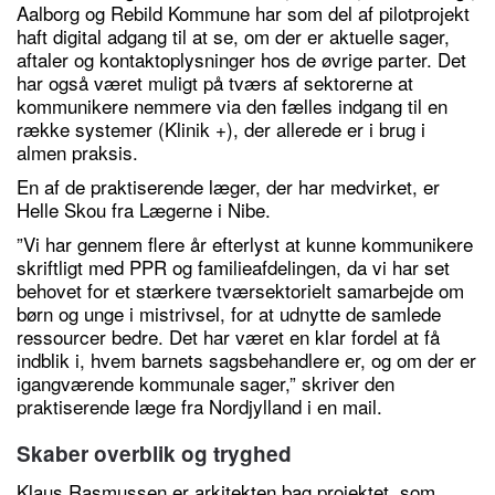
Aalborg og Rebild Kommune har som del af pilotprojekt
haft digital adgang til at se, om der er aktuelle sager,
aftaler og kontaktoplysninger hos de øvrige parter. Det
har også været muligt på tværs af sektorerne at
kommunikere nemmere via den fælles indgang til en
række systemer (Klinik +), der allerede er i brug i
almen praksis.
En af de praktiserende læger, der har medvirket, er
Helle Skou fra Lægerne i Nibe.
”Vi har gennem flere år efterlyst at kunne kommunikere
skriftligt med PPR og familieafdelingen, da vi har set
behovet for et stærkere tværsektorielt samarbejde om
børn og unge i mistrivsel, for at udnytte de samlede
ressourcer bedre. Det har været en klar fordel at få
indblik i, hvem barnets sagsbehandlere er, og om der er
igangværende kommunale sager,” skriver den
praktiserende læge fra Nordjylland i en mail.
Skaber overblik og tryghed
Klaus Rasmussen er arkitekten bag projektet, som