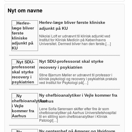
Nyt om navne
Herlev-læge bliver første kliniske
adjunkt på KU
Nikolai Loft er udnævnt til klinisk adjunkt ved
Institut for Klinisk Medicin på Københavns
Universitet. Dermed bliver han den første,[…]
Nyt SDU-professorat skal styrke
recovery i psykiatrien
Stine Bjerrum Møller er udnævnt til professor i
klinisk psykologi og recovery i psykiatrisk praksis
ved Institut for Psykologi på[…]
Ny chefbioanalytiker i Vejle kommer fra
Aarhus
Lene Sofia Sørensen skifter efter fire år som
chefbioanalytiker på Aarhus Universitetshospital
til en stilling som chefbioanalytiker i Klinisk
Patologi[…]
Ny centerchef på Amager og Hvidovre