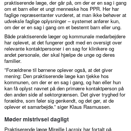
praktiserende læge, der går på, om der er en sag i gang
om et barn eller et ungt menneske hos PPR. Her har
faglige repræsentanter vurderet, at man ikke behøver at
udveksle faglige oplysninger – systemet anfører kun,
om der er en sag i gang om et bestemt barn eller ung.
Både praktiserende læger og kommunale medarbejdere
har oplevet, at det fungerer godt med en oversigt over
relevante kontaktpersoner i en sag for klinikere og
andet personale, der skal hjælpe de unge og deres
familier.
”Forældrene til børnene oplever også, at det giver
mening: Den praktiserende læge kan tjekke hos
kommunen, om der er en sag i gang, og han eller hun
kan få oplyst navnet på den primære kontaktperson på
den anden side af sektorgrænsen. Det giver tryghed for
forældre, som føler sig genkendt, og det gør, at de
oplever et samarbejde.” siger Klaus Rasmussen.
Møder mistrivsel dagligt
Praktiserende læge Mireille Lacroix har fortalt på