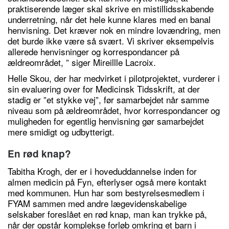
praktiserende læger skal skrive en mistillidsskabende
underretning, når det hele kunne klares med en banal
henvisning. Det kræver nok en mindre lovændring, men
det burde ikke være så svært. Vi skriver eksempelvis
allerede henvisninger og korrespondancer på
ældreområdet, ” siger Mireillle Lacroix.
Helle Skou, der har medvirket i pilotprojektet, vurderer i
sin evaluering over for Medicinsk Tidsskrift, at der
stadig er ”et stykke vej”, før samarbejdet når samme
niveau som på ældreområdet, hvor korrespondancer og
muligheden for egentlig henvisning gør samarbejdet
mere smidigt og udbytterigt.
En rød knap?
Tabitha Krogh, der er i hoveduddannelse inden for
almen medicin på Fyn, efterlyser også mere kontakt
med kommunen. Hun har som bestyrelsesmedlem i
FYAM sammen med andre lægevidenskabelige
selskaber foreslået en rød knap, man kan trykke på,
når der opstår komplekse forløb omkring et barn i