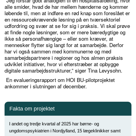
”Jeg forstår godt analogien til en hospitalsafdeling, hvor
alle smider, hvad de har mellem hænderne og kommer
løbende til, men at indføre en rød knap som foreslået er
en ressourcekrævende løsning på en tværsektoriel
udfordring og svær at se for sig i praksis. Vi skal prøve
at finde nogle løsninger, som er mere bæredygtige og
ikke så personafhængige – eller som kræver, at
mennesker flytter sig langt for at samarbejde. Derfor
har vi også sammen med kommunerne og med
samarbejdspartnere i regioner og hos almen praksis
udviklet initiativer, hvor vi efterstræber at opbygge
digitale samarbejdsstrukturer,” siger Tina Levysohn.
En evalueringsrapport om HOI BU-pilotprojektet
ankommer i slutningen af december.
Fakta om projektet
I andet og tredje kvartal af 2025 har børne- og
ungdomspsykiatrien i Nordjylland, 15 lægeklinikker samt