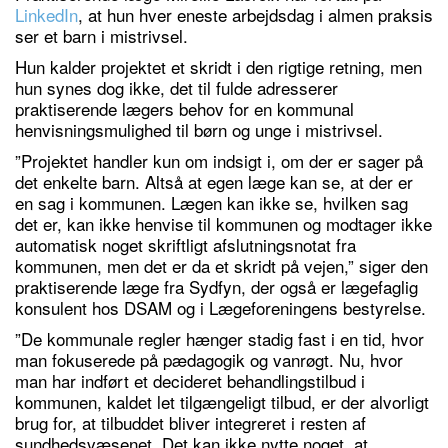
LinkedIn
, at hun hver eneste arbejdsdag i almen praksis
ser et barn i mistrivsel.
Hun kalder projektet et skridt i den rigtige retning, men
hun synes dog ikke, det til fulde adresserer
praktiserende lægers behov for en kommunal
henvisningsmulighed til børn og unge i mistrivsel.
”Projektet handler kun om indsigt i, om der er sager på
det enkelte barn. Altså at egen læge kan se, at der er
en sag i kommunen. Lægen kan ikke se, hvilken sag
det er, kan ikke henvise til kommunen og modtager ikke
automatisk noget skriftligt afslutningsnotat fra
kommunen, men det er da et skridt på vejen,” siger den
praktiserende læge fra Sydfyn, der også er lægefaglig
konsulent hos DSAM og i Lægeforeningens bestyrelse.
”De kommunale regler hænger stadig fast i en tid, hvor
man fokuserede på pædagogik og vanrøgt. Nu, hvor
man har indført et decideret behandlingstilbud i
kommunen, kaldet let tilgængeligt tilbud, er der alvorligt
brug for, at tilbuddet bliver integreret i resten af
sundhedsvæsenet. Det kan ikke nytte noget, at