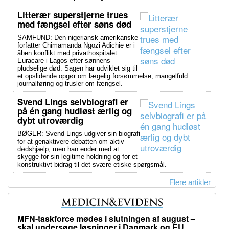
Litterær superstjerne trues
med fængsel efter søns død
SAMFUND: Den nigeriansk-amerikanske
forfatter Chimamanda Ngozi Adichie er i
åben konflikt med privathospitalet
Euracare i Lagos efter sønnens
pludselige død. Sagen har udviklet sig til
et opslidende opgør om lægelig forsømmelse, mangelfuld
journalføring og trusler om fængsel.
Svend Lings selvbiografi er
på én gang hudløst ærlig og
dybt utroværdig
BØGER: Svend Lings udgiver sin biografi
for at genaktivere debatten om aktiv
dødshjælp, men han ender med at
skygge for sin legitime holdning og for et
konstruktivt bidrag til det svære etiske spørgsmål.
Flere artikler
MFN-taskforce mødes i slutningen af august –
skal undersøge løsninger i Danmark og EU