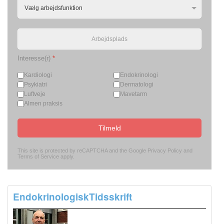
Interesse(r)
*
Kardiologi
Endokrinologi
Psykiatri
Dermatologi
Luftveje
Mavetarm
Almen praksis
Tilmeld
This site is protected by reCAPTCHA and the Google
Privacy Policy
and
Terms of Service
apply.
EndokrinologiskTidsskrift