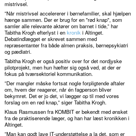
mistrivsel.
”Når mistrivsel accelererer i børnefamilier, skal hjælpen
hænge sammen. Der er brug for en "rød knap", som
samler alle relevante aktører om barnet i tide,” har
Tabitha Krogh efterlyst i en
kronik
i Altinget.
Debatindlægget er skrevet sammen med
repræsentanter fra både almen praksis, børnepsykiatri
og pædiatri.
Tabitha Krogh er også positiv over for det nordjyske
pilotprojekt, men hun hæfter sig også ved, at der er
fokus på tværsektoriel kommunikation.
”Der mangler måske fortsat nogle forpligtende aftaler
om, hvem der reagerer, når én fagperson bliver
bekymret. Det er jo det, vi lægger op til med vores
forslag om en rød knap,” siger Tabitha Krogh.
Klaus Rasmussen fra KOMBIT er bekendt med ønsket
fra de praktiserende læger, og han har læst kronikken i
Altinget.
”Man kan godt lave IT-understøttelse a la det, som er