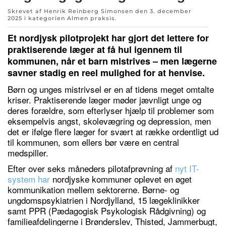
Skrevet af Henrik Reinberg Simonsen den
3. december
2025
i kategorien
Almen praksis
.
Et nordjysk pilotprojekt har gjort det lettere for
praktiserende læger at få hul igennem til
kommunen, når et barn mistrives – men lægerne
savner stadig en reel mulighed for at henvise.
Børn og unges mistrivsel er en af tidens meget omtalte
kriser. Praktiserende læger møder jævnligt unge og
deres forældre, som efterlyser hjælp til problemer som
eksempelvis angst, skolevægring og depression, men
det er ifølge flere læger for svært at række ordentligt ud
til kommunen, som ellers bør være en central
medspiller.
Efter over seks måneders pilotafprøvning af
nyt IT-
system har
nordjyske kommuner oplevet en øget
kommunikation mellem sektorerne. Børne- og
ungdomspsykiatrien i Nordjylland, 15 lægeklinikker
samt PPR (Pædagogisk Psykologisk Rådgivning) og
familieafdelingerne i Brønderslev, Thisted, Jammerbugt,