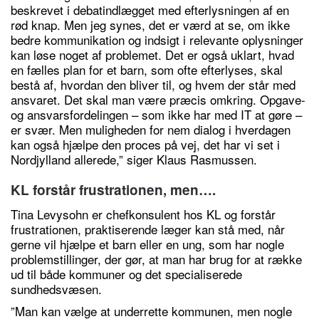
beskrevet i debatindlægget med efterlysningen af en
rød knap. Men jeg synes, det er værd at se, om ikke
bedre kommunikation og indsigt i relevante oplysninger
kan løse noget af problemet. Det er også uklart, hvad
en fælles plan for et barn, som ofte efterlyses, skal
bestå af, hvordan den bliver til, og hvem der står med
ansvaret. Det skal man være præcis omkring. Opgave-
og ansvarsfordelingen – som ikke har med IT at gøre –
er svær. Men muligheden for nem dialog i hverdagen
kan også hjælpe den proces på vej, det har vi set i
Nordjylland allerede,” siger Klaus Rasmussen.
KL forstår frustrationen, men….
Tina Levysohn er chefkonsulent hos KL og forstår
frustrationen, praktiserende læger kan stå med, når
gerne vil hjælpe et barn eller en ung, som har nogle
problemstillinger, der gør, at man har brug for at række
ud til både kommuner og det specialiserede
sundhedsvæsen.
”Man kan vælge at underrette kommunen, men nogle