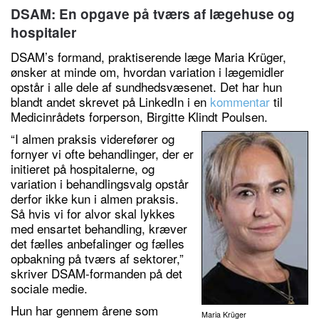
DSAM: En opgave på tværs af lægehuse og
hospitaler
DSAM’s formand, praktiserende læge Maria Krüger,
ønsker at minde om, hvordan variation i lægemidler
opstår i alle dele af sundhedsvæsenet. Det har hun
blandt andet skrevet på LinkedIn i en
kommentar
til
Medicinrådets forperson, Birgitte Klindt Poulsen.
“I almen praksis viderefører og
fornyer vi ofte behandlinger, der er
initieret på hospitalerne, og
variation i behandlingsvalg opstår
derfor ikke kun i almen praksis.
Så hvis vi for alvor skal lykkes
med ensartet behandling, kræver
det fælles anbefalinger og fælles
opbakning på tværs af sektorer,”
skriver DSAM-formanden på det
sociale medie.
Hun har gennem årene som
Maria Krüger