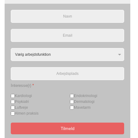
Interesse(r)
*
Kardiologi
Endokrinologi
Psykiatri
Dermatologi
Luftveje
Mavetarm
Almen praksis
Tilmeld