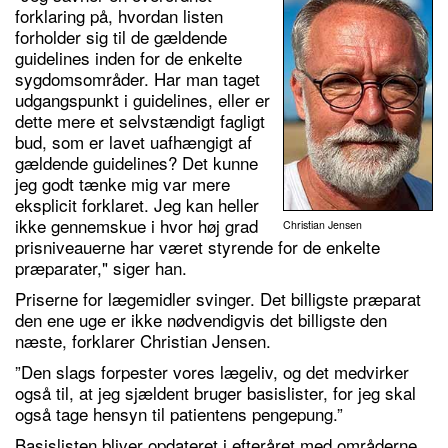
forklaring på, hvordan listen
forholder sig til de gældende
guidelines inden for de enkelte
sygdomsområder. Har man taget
udgangspunkt i guidelines, eller er
dette mere et selvstændigt fagligt
bud, som er lavet uafhængigt af
gældende guidelines? Det kunne
jeg godt tænke mig var mere
eksplicit forklaret. Jeg kan heller
ikke gennemskue i hvor høj grad
Christian Jensen
prisniveauerne har været styrende for de enkelte
præparater," siger han.
Priserne for lægemidler svinger. Det billigste præparat
den ene uge er ikke nødvendigvis det billigste den
næste, forklarer Christian Jensen.
”Den slags forpester vores lægeliv, og det medvirker
også til, at jeg sjældent bruger basislister, for jeg skal
også tage hensyn til patientens pengepung.”
Basislisten bliver opdateret i efteråret med områderne