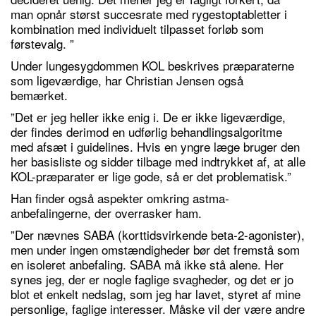
man opnår størst succesrate med rygestoptabletter i
kombination med individuelt tilpasset forløb som
førstevalg. ”
Under lungesygdommen KOL beskrives præparaterne
som ligeværdige, har Christian Jensen også
bemærket.
”Det er jeg heller ikke enig i. De er ikke ligeværdige,
der findes derimod en udførlig behandlingsalgoritme
med afsæt i guidelines. Hvis en yngre læge bruger den
her basisliste og sidder tilbage med indtrykket af, at alle
KOL-præparater er lige gode, så er det problematisk.”
Han finder også aspekter omkring astma-
anbefalingerne, der overrasker ham.
”Der nævnes SABA (korttidsvirkende beta-2-agonister),
men under ingen omstændigheder bør det fremstå som
en isoleret anbefaling. SABA må ikke stå alene. Her
synes jeg, der er nogle faglige svagheder, og det er jo
blot et enkelt nedslag, som jeg har lavet, styret af mine
personlige, faglige interesser. Måske vil der være andre