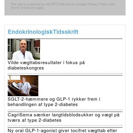
This site is protected by reCAPTCHA and the Google
Privacy Policy
and
Terms of Service
apply.
EndokrinologiskTidsskrift
Vilde vægttabsresultater i fokus på
diabeteskongres
SGLT-2-hæmmere og GLP-1 rykker frem i
behandlingen af type 2-diabetes
CagriSema sænker langtidsblodsukker og vægt på
tværs af type 2-diabetes
Ny oral GLP-1-agonist giver tocifret vægttab efter