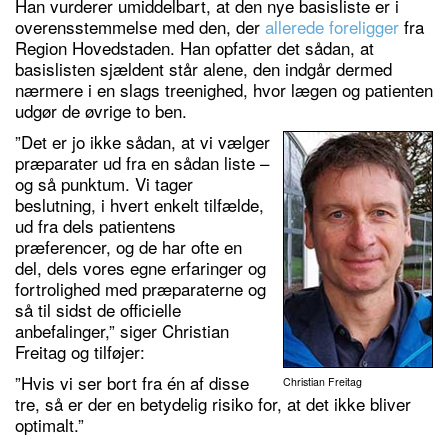
Han vurderer umiddelbart, at den nye basisliste er i
overensstemmelse med den, der
allerede foreligger
fra
Region Hovedstaden. Han opfatter det sådan, at
basislisten sjældent står alene, den indgår dermed
nærmere i en slags treenighed, hvor lægen og patienten
udgør de øvrige to ben.
”Det er jo ikke sådan, at vi vælger
præparater ud fra en sådan liste –
og så punktum. Vi tager
beslutning, i hvert enkelt tilfælde,
ud fra dels patientens
præferencer, og de har ofte en
del, dels vores egne erfaringer og
fortrolighed med præparaterne og
så til sidst de officielle
anbefalinger,” siger Christian
Freitag og tilføjer:
”Hvis vi ser bort fra én af disse
Christian Freitag
tre, så er der en betydelig risiko for, at det ikke bliver
optimalt.”