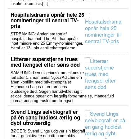
lokale folkemusik[…]
Hospitalsdrama opnår hele 25
nomineringer til central TV-
pris
STREAMING: Anden sæson af
hospitalsdramaet ‘The Pitt’ har opnået
intet mindre end 25 Emmy-nomineringer.
Heraf er 13 i skuespillerkategorierne.
Litterær superstjerne trues
med fængsel efter søns død
SAMFUND: Den nigeriansk-amerikanske
forfatter Chimamanda Ngozi Adichie er i
åben konflikt med privathospitalet
Euracare i Lagos efter sønnens
pludselige død. Sagen har udviklet sig til
et opslidende opgør om lægelig forsømmelse, mangelfuld
journalføring og trusler om fængsel.
Svend Lings selvbiografi er
på én gang hudløst ærlig og
dybt utroværdig
BØGER: Svend Lings udgiver sin biografi
for at genaktivere debatten om aktiv