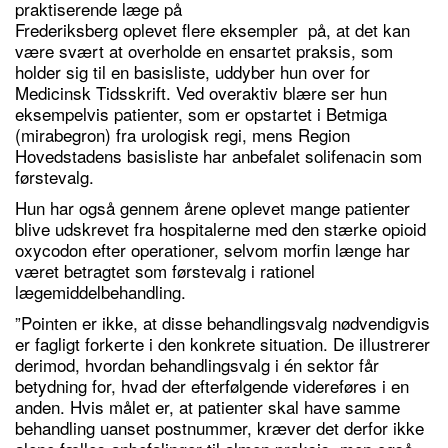
praktiserende læge på
Frederiksberg oplevet flere eksempler på, at det kan
være svært at overholde en ensartet praksis, som
holder sig til en basisliste, uddyber hun over for
Medicinsk Tidsskrift. Ved overaktiv blære ser hun
eksempelvis patienter, som er opstartet i Betmiga
(mirabegron) fra urologisk regi, mens Region
Hovedstadens basisliste har anbefalet solifenacin som
førstevalg.
Hun har også gennem årene oplevet mange patienter
blive udskrevet fra hospitalerne med den stærke opioid
oxycodon efter operationer, selvom morfin længe har
været betragtet som førstevalg i rationel
lægemiddelbehandling.
”Pointen er ikke, at disse behandlingsvalg nødvendigvis
er fagligt forkerte i den konkrete situation. De illustrerer
derimod, hvordan behandlingsvalg i én sektor får
betydning for, hvad der efterfølgende videreføres i en
anden. Hvis målet er, at patienter skal have samme
behandling uanset postnummer, kræver det derfor ikke