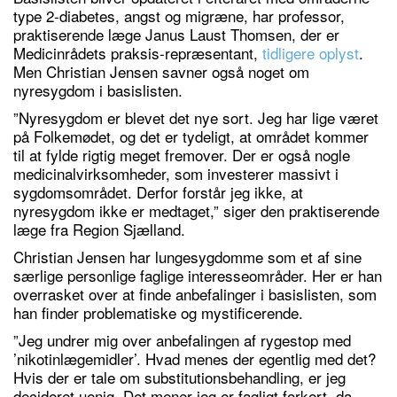
type 2-diabetes, angst og migræne, har professor,
praktiserende læge Janus Laust Thomsen, der er
Medicinrådets praksis-repræsentant,
tidligere oplyst
.
Men Christian Jensen savner også noget om
nyresygdom i basislisten.
”Nyresygdom er blevet det nye sort. Jeg har lige været
på Folkemødet, og det er tydeligt, at området kommer
til at fylde rigtig meget fremover. Der er også nogle
medicinalvirksomheder, som investerer massivt i
sygdomsområdet. Derfor forstår jeg ikke, at
nyresygdom ikke er medtaget,” siger den praktiserende
læge fra Region Sjælland.
Christian Jensen har lungesygdomme som et af sine
særlige personlige faglige interesseområder. Her er han
overrasket over at finde anbefalinger i basislisten, som
han finder problematiske og mystificerende.
”Jeg undrer mig over anbefalingen af rygestop med
’nikotinlægemidler’. Hvad menes der egentlig med det?
Hvis der er tale om substitutionsbehandling, er jeg
decideret uenig. Det mener jeg er fagligt forkert, da