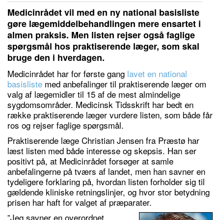
Medicinrådet vil med en ny national basisliste
gøre lægemiddelbehandlingen mere ensartet i
almen praksis. Men listen rejser også faglige
spørgsmål hos praktiserende læger, som skal
bruge den i hverdagen.
Medicinrådet har for første gang
lavet en national
basisliste
med anbefalinger til praktiserende læger om
valg af lægemidler til 15 af de mest almindelige
sygdomsområder. Medicinsk Tidsskrift har bedt en
række praktiserende læger vurdere listen, som både får
ros og rejser faglige spørgsmål.
Praktiserende læge Christian Jensen fra Præstø har
læst listen med både interesse og skepsis. Han ser
positivt på, at Medicinrådet forsøger at samle
anbefalingerne på tværs af landet, men han savner en
tydeligere forklaring på, hvordan listen forholder sig til
gældende kliniske retningslinjer, og hvor stor betydning
prisen har haft for valget af præparater.
”Jeg savner en overordnet