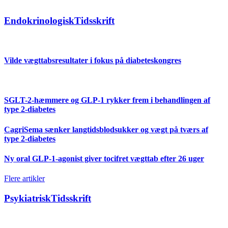
EndokrinologiskTidsskrift
Vilde vægttabsresultater i fokus på diabeteskongres
SGLT-2-hæmmere og GLP-1 rykker frem i behandlingen af
type 2-diabetes
CagriSema sænker langtidsblodsukker og vægt på tværs af
type 2-diabetes
Ny oral GLP-1-agonist giver tocifret vægttab efter 26 uger
Flere artikler
PsykiatriskTidsskrift