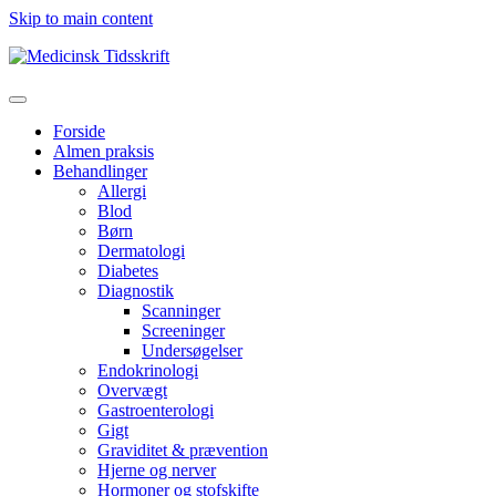
Skip to main content
Forside
Almen praksis
Behandlinger
Allergi
Blod
Børn
Dermatologi
Diabetes
Diagnostik
Scanninger
Screeninger
Undersøgelser
Endokrinologi
Overvægt
Gastroenterologi
Gigt
Graviditet & prævention
Hjerne og nerver
Hormoner og stofskifte