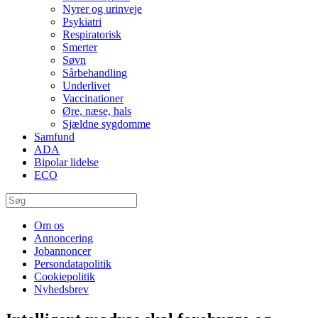
Nyrer og urinveje
Psykiatri
Respiratorisk
Smerter
Søvn
Sårbehandling
Underlivet
Vaccinationer
Øre, næse, hals
Sjældne sygdomme
Samfund
ADA
Bipolar lidelse
ECO
Om os
Annoncering
Jobannoncer
Persondatapolitik
Cookiepolitik
Nyhedsbrev