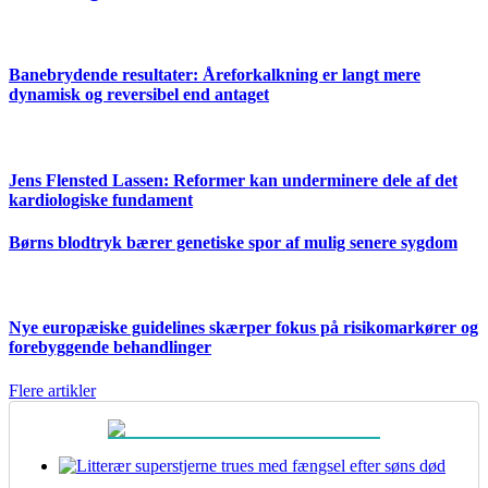
Banebrydende resultater: Åreforkalkning er langt mere
dynamisk og reversibel end antaget
Jens Flensted Lassen: Reformer kan underminere dele af det
kardiologiske fundament
Børns blodtryk bærer genetiske spor af mulig senere sygdom
Nye europæiske guidelines skærper fokus på risikomarkører og
forebyggende behandlinger
Flere artikler