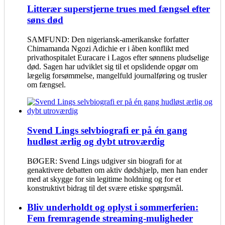
Litterær superstjerne trues med fængsel efter
søns død
SAMFUND: Den nigeriansk-amerikanske forfatter
Chimamanda Ngozi Adichie er i åben konflikt med
privathospitalet Euracare i Lagos efter sønnens pludselige
død. Sagen har udviklet sig til et opslidende opgør om
lægelig forsømmelse, mangelfuld journalføring og trusler
om fængsel.
Svend Lings selvbiografi er på én gang
hudløst ærlig og dybt utroværdig
BØGER: Svend Lings udgiver sin biografi for at
genaktivere debatten om aktiv dødshjælp, men han ender
med at skygge for sin legitime holdning og for et
konstruktivt bidrag til det svære etiske spørgsmål.
Bliv underholdt og oplyst i sommerferien:
Fem fremragende streaming-muligheder