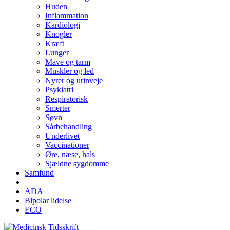
Huden
Inflammation
Kardiologi
Knogler
Kræft
Lunger
Mave og tarm
Muskler og led
Nyrer og urinveje
Psykiatri
Respiratorisk
Smerter
Søvn
Sårbehandling
Underlivet
Vaccinationer
Øre, næse, hals
Sjældne sygdomme
Samfund
ADA
Bipolar lidelse
ECO