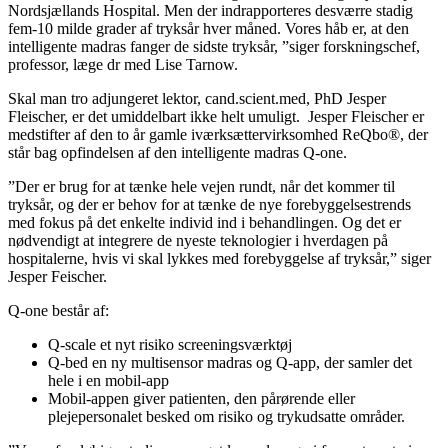
Nordsjællands Hospital. Men der indrapporteres desværre stadig
fem-10 milde grader af tryksår hver måned. Vores håb er, at den
intelligente madras fanger de sidste tryksår, ”siger forskningschef,
professor, læge dr med Lise Tarnow.
Skal man tro adjungeret lektor, cand.scient.med, PhD Jesper
Fleischer, er det umiddelbart ikke helt umuligt. Jesper Fleischer er
medstifter af den to år gamle iværksættervirksomhed ReQbo®, der
står bag opfindelsen af den intelligente madras Q-one.
”Der er brug for at tænke hele vejen rundt, når det kommer til
tryksår, og der er behov for at tænke de nye forebyggelsestrends
med fokus på det enkelte individ ind i behandlingen. Og det er
nødvendigt at integrere de nyeste teknologier i hverdagen på
hospitalerne, hvis vi skal lykkes med forebyggelse af tryksår,” siger
Jesper Feischer.
Q-one består af:
Q-scale et nyt risiko screeningsværktøj
Q-bed en ny multisensor madras og Q-app, der samler det
hele i en mobil-app
Mobil-appen giver patienten, den pårørende eller
plejepersonalet besked om risiko og trykudsatte områder.