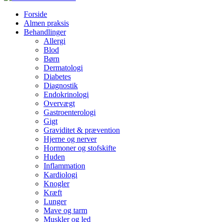
Forside
Almen praksis
Behandlinger
Allergi
Blod
Børn
Dermatologi
Diabetes
Diagnostik
Endokrinologi
Overvægt
Gastroenterologi
Gigt
Graviditet & prævention
Hjerne og nerver
Hormoner og stofskifte
Huden
Inflammation
Kardiologi
Knogler
Kræft
Lunger
Mave og tarm
Muskler og led