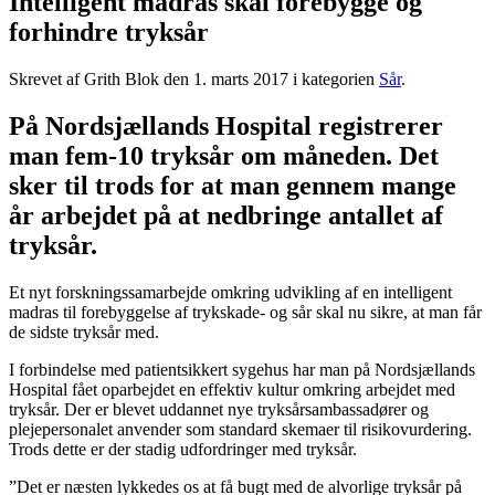
Intelligent madras skal forebygge og
forhindre tryksår
Skrevet af Grith Blok den
1. marts 2017
i kategorien
Sår
.
På Nordsjællands Hospital registrerer
man fem-10 tryksår om måneden. Det
sker til trods for at man gennem mange
år arbejdet på at nedbringe antallet af
tryksår.
Et nyt forskningssamarbejde omkring udvikling af en intelligent
madras til forebyggelse af trykskade- og sår skal nu sikre, at man får
de sidste tryksår med.
I forbindelse med patientsikkert sygehus har man på Nordsjællands
Hospital fået oparbejdet en effektiv kultur omkring arbejdet med
tryksår. Der er blevet uddannet nye tryksårsambassadører og
plejepersonalet anvender som standard skemaer til risikovurdering.
Trods dette er der stadig udfordringer med tryksår.
”Det er næsten lykkedes os at få bugt med de alvorlige tryksår på