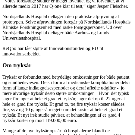
”Vores foreløbige studier er meget lovende, og vi forventer, at vi
allerede medio 2017 har Q-one klar til test,” siger Jesper Fleischer.
Nordsjællands Hospital deltager i den praktiske afprøvning af
prototypen. Selve afprøvningen foregår på Nordsjællands Hospitals
Kliniske Forskningsenhed med raske forsøgspersoner. Ud over
Nordsjællands Hospital deltager både Aarhus- og Lunds
Universitetshospital.
ReQbo har fået støtte af Innovationsfonden og EU til
innovationsarbejdet.
Om tryksår
Tryksår er forbundet med betydelige omkostninger for både patient
og sundhedsvæsen. Dels i form af medicinske komplikationer dels i
form af lange indlæggelsesperioder og deraf afledte udgifter - jo
mere alvorlige tryksår desto større omkostninger – Hvor det typisk
tager fire uger at hele et grad et tryksår, tager det op til 22 uger at
hele et grad fire tryksår. Et grad to, tre,fire tryksår koster således
fire, syv og 10 gange så meget som det koster at hele et grad et
tryksår. Et nyt irsk studie påviser, at behandlingen af et grad 4
tryksår koster op mod 119.000,00 euro.
Mange af de nye tryksår opstår på hospitalerne blandt de