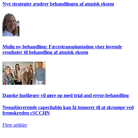
Nye strategier ændrer behandlingen af atopisk eksem
Mulig ny behandling: Fæcestransplantation viser lovende
resultater til behandling af atopisk eksem
Danske hudlæger vil gøre op med trial and error-behandling
Neoadjuverende capecitabin kan få tumorer til at skrumpe ved
fremskreden cSCCHN
Flere artikler