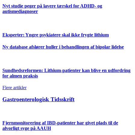
Nyt studie peger på lavere tærskel for ADHD- og
autismediagnoser
Eksperter: Yngre psykiatere skal ikke frygte lithium
Ny database afslører huller i behandlingen af bipolar lidelse
Sundhedsreformen: Lithium-patienter kan blive en udfordring
for almen praksis
Flere artikler
Gastroenterologisk Tidsskrift
Fjernmonitorering af IBD-patienter har givet plads til de
alvorligt syge på AAUH