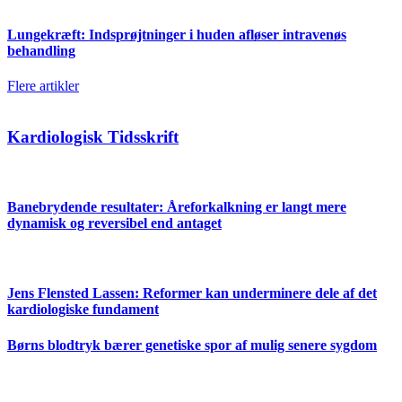
Lungekræft: Indsprøjtninger i huden afløser intravenøs
behandling
Flere artikler
Kardiologisk Tidsskrift
Banebrydende resultater: Åreforkalkning er langt mere
dynamisk og reversibel end antaget
Jens Flensted Lassen: Reformer kan underminere dele af det
kardiologiske fundament
Børns blodtryk bærer genetiske spor af mulig senere sygdom