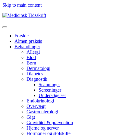
Skip to main content
Forside
Almen praksis
Behandlinger
Allergi
Blod
Børn
Dermatologi
Diabetes
Diagnostik
Scanninger
Screeninger
Undersøgelser
Endokrinologi
Overvægt
Gastroenterologi
Gigt
Graviditet & prævention
Hjerne og nerver
Hormoner og stofskifte