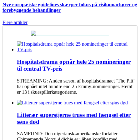
Nye europæiske guidelines skærper fokus på risikomarkører og
forebyggende behandlinger
Flere artikler
Hospitalsdrama opnår hele 25 nomineringer
til central TV-pris
STREAMING: Anden sæson af hospitalsdramaet ‘The Pitt’
har opnået intet mindre end 25 Emmy-nomineringer. Heraf
er 13 i skuespillerkategorierne.
Litterær superstjerne trues med fængsel efter
søns død
SAMFUND: Den nigeriansk-amerikanske forfatter
Chimamanda Ngozi Adichie er i åben konflikt med