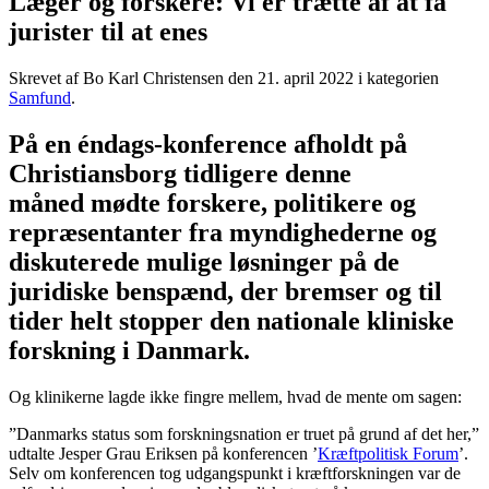
Læger og forskere: Vi er trætte af at få
jurister til at enes
Skrevet af Bo Karl Christensen den
21. april 2022
i kategorien
Samfund
.
På en éndags-konference afholdt på
Christiansborg tidligere denne
måned mødte forskere, politikere og
repræsentanter fra myndighederne og
diskuterede mulige løsninger på de
juridiske benspænd, der bremser og til
tider helt stopper den nationale kliniske
forskning i Danmark.
Og klinikerne lagde ikke fingre mellem, hvad de mente om sagen:
”Danmarks status som forskningsnation er truet på grund af det her,”
udtalte Jesper Grau Eriksen på konferencen ’
Kræftpolitisk Forum
’.
Selv om konferencen tog udgangspunkt i kræftforskningen var de