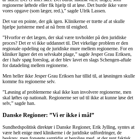
regionerne løftede eller fik hjælp til at løse. Det burde ikke være
vores opgave (som læger, red.),” sagde Ulrik Lassen.
Det var en pointe, der gik igen. Klinikerne er trætte af at skulle
hjælpe juristerne med at nå frem til enighed.
”Hvorfor er det lægen, der skal være tovholder på den juridiske
proces? Det er vi ikke uddannet til. Det virkelige problem er den
regionale opdeling og de juridiske mure mellem regionerne. For en
kliniker ligner det en selvskabt plage,” sagde Jesper Grau Eriksen,
der i halv spøg foreslog, at der blev lavet en slags Schengen-aftale
for datadeling mellem regionerne.
Men heller ikke Jesper Grau Eriksen har tillid til, at løsningen skulle
komme fra regionerne selv.
”Løsning af problemerne skal ikke kun involvere regionerne, men
skal løftes op nationalt. Regionerne ser ud til ikke at kunne løse det
selv,” sagde han.
Danske Regioner: ”Vi er ikke i mål”
Sundhedspolitisk direktør i Danske Regioner, Erik Jylling, syntes at
være helt enige med klinikerne i de juridiske udfordringer, de
beskrev, men forsøgte samtidig at berolige med, at der rent faktisk