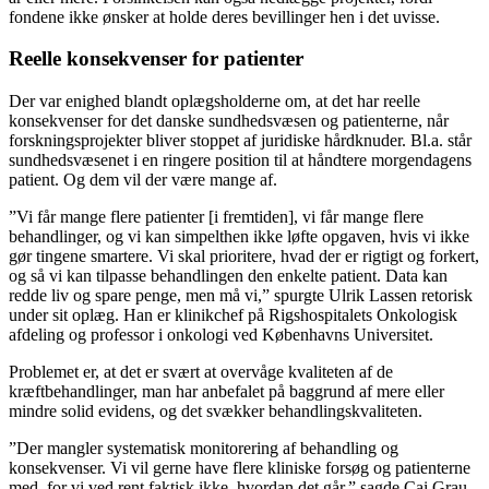
fondene ikke ønsker at holde deres bevillinger hen i det uvisse.
Reelle konsekvenser for patienter
Der var enighed blandt oplægsholderne om, at det har reelle
konsekvenser for det danske sundhedsvæsen og patienterne, når
forskningsprojekter bliver stoppet af juridiske hårdknuder. Bl.a. står
sundhedsvæsenet i en ringere position til at håndtere morgendagens
patient. Og dem vil der være mange af.
”Vi får mange flere patienter [i fremtiden], vi får mange flere
behandlinger, og vi kan simpelthen ikke løfte opgaven, hvis vi ikke
gør tingene smartere. Vi skal prioritere, hvad der er rigtigt og forkert,
og så vi kan tilpasse behandlingen den enkelte patient. Data kan
redde liv og spare penge, men må vi,” spurgte Ulrik Lassen retorisk
under sit oplæg. Han er klinikchef på Rigshospitalets Onkologisk
afdeling og professor i onkologi ved Københavns Universitet.
Problemet er, at det er svært at overvåge kvaliteten af de
kræftbehandlinger, man har anbefalet på baggrund af mere eller
mindre solid evidens, og det svækker behandlingskvaliteten.
”Der mangler systematisk monitorering af behandling og
konsekvenser. Vi vil gerne have flere kliniske forsøg og patienterne
med, for vi ved rent faktisk ikke, hvordan det går,” sagde Cai Grau,