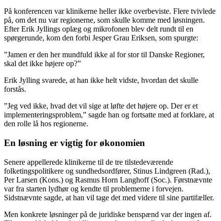
På konferencen var klinikerne heller ikke overbeviste. Flere tvivlede
på, om det nu var regionerne, som skulle komme med løsningen.
Efter Erik Jyllings oplæg og mikrofonen blev delt rundt til en
spørgerunde, kom den forbi Jesper Grau Eriksen, som spurgte:
”Jamen er den her mundfuld ikke al for stor til Danske Regioner,
skal det ikke højere op?”
Erik Jylling svarede, at han ikke helt vidste, hvordan det skulle
forstås.
”Jeg ved ikke, hvad det vil sige at løfte det højere op. Der er et
implementeringsproblem,” sagde han og fortsatte med at forklare, at
den rolle lå hos regionerne.
En løsning er vigtig for økonomien
Senere appellerede klinikerne til de tre tilstedeværende
folketingspolitikere og sundhedsordfører, Stinus Lindgreen (Rad.),
Per Larsen (Kons.) og Rasmus Horn Langhoff (Soc.). Førstnævnte
var fra starten lydhør og kendte til problemerne i forvejen.
Sidstnævnte sagde, at han vil tage det med videre til sine partifæller.
Men konkrete løsninger på de juridiske benspænd var der ingen af.