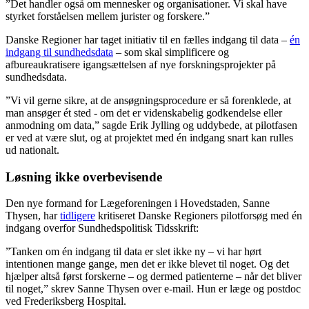
”Det handler også om mennesker og organisationer. Vi skal have
styrket forståelsen mellem jurister og forskere.”
Danske Regioner har taget initiativ til en fælles indgang til data –
én
indgang til sundhedsdata
– som skal simplificere og
afbureaukratisere igangsættelsen af nye forskningsprojekter på
sundhedsdata.
”Vi vil gerne sikre, at de ansøgningsprocedure er så forenklede, at
man ansøger ét sted - om det er videnskabelig godkendelse eller
anmodning om data,” sagde Erik Jylling og uddybede, at pilotfasen
er ved at være slut, og at projektet med én indgang snart kan rulles
ud nationalt.
Løsning ikke overbevisende
Den nye formand for Lægeforeningen i Hovedstaden, Sanne
Thysen, har
tidligere
kritiseret Danske Regioners pilotforsøg med én
indgang overfor Sundhedspolitisk Tidsskrift:
”Tanken om én indgang til data er slet ikke ny – vi har hørt
intentionen mange gange, men det er ikke blevet til noget. Og det
hjælper altså først forskerne – og dermed patienterne – når det bliver
til noget,” skrev Sanne Thysen over e-mail. Hun er læge og postdoc
ved Frederiksberg Hospital.