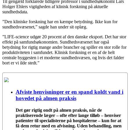
Til gengæld forklarede tidligere professor i sundhedsøkonomi Lars
Holger Ehlers vigtigheden af klinisk forskning på aktuelle
sundhedsdata.
”Den kliniske forskning har en kæmpe betydning. Ikke kun for
sundhedsvæsenet,” sagde han under sit oplæg.
”LIFE-science udgør 20 procent af den danske eksport. Det har stor
effekt på samfundsøkonomien. Sundhedsvæsenet har også
betydning for rigtig mange andre brancher og spiller en stor rolle for
produktiviteten i samfundet. Klinisk forskning er en af de helt
centrale byggesten i et moderne sundhedsvæsen, og hvis det falder
bort er vi ilde stedt.”
Afviste henvisninger er en spand koldt vand i
hovedet på almen praksis
Det gør rigtig ondt på almen praksis, når de
praktiserende læger – ofte efter lange tilløb – henviser
patienter til specialisterne på hospitalerne – kun for at
få dem retur med en afvisning. Uden behandling, men