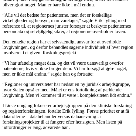
bliver gjort noget. Man er bare ikke i mål endnu.
”Alle vil det bedste for patienterne, men det er forskellige
virkeligheder og hensyn, man varetager,” sagde Erik Jylling med
reference til, at regionernes jurister forsøger at beskytte patienternes
persondata og selvfølgelig sikrer, at regionerne overholder loven.
Den enkelte region har et selvstændigt ansvar for at overholde
lovgivningen, og derfor behandles sagerne individuelt af hver region
involveret i et givent forskningsprojekt.
”Vi har ufattelig meget data, og det vil være uansvarligt overfor
patienterne, hvis vi ikke bruger dem. Vi har forsøgt at gøre noget,
men er ikke mål endnu,” sagde han og fortsatte:
”Regioner og universiteter har nedsat en ny juridisk arbejdsgruppe,
hvor Staten også er med. Målet er ens fortolkning af gældende
lovgivning. Men vi kommer til at være i kompleksiteten lidt endnu.”
I første omgang fokuserer arbejdsgruppen på den kliniske forskning
og registerforskningen, fortalte Erik Jylling. Første prioritet er at få
datarollerne – databehandler versus dataansvarlig - i
forskningsprojekter til at fungere efter hensigten. Men listen på
udfordringer er lang, advarede han.