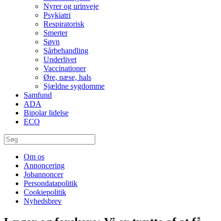
Nyrer og urinveje
Psykiatri
Respiratorisk
Smerter
Søvn
Sårbehandling
Underlivet
Vaccinationer
Øre, næse, hals
Sjældne sygdomme
Samfund
ADA
Bipolar lidelse
ECO
Om os
Annoncering
Jobannoncer
Persondatapolitik
Cookiepolitik
Nyhedsbrev