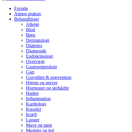
Forside
Almen praksis
Behandlinger
Allergi
Blod
Børn
Dermatologi
Diabetes
Diagnostik
Endokrinologi
Overvægt
Gastroenterologi
Gigt
Graviditet & prævention
Hjerne og nerver
Hormoner og stofskifte
Huden
Inflammation
Kardiologi
Knogler
Kræft
Lunger
Mave og tarm
Muskler og led