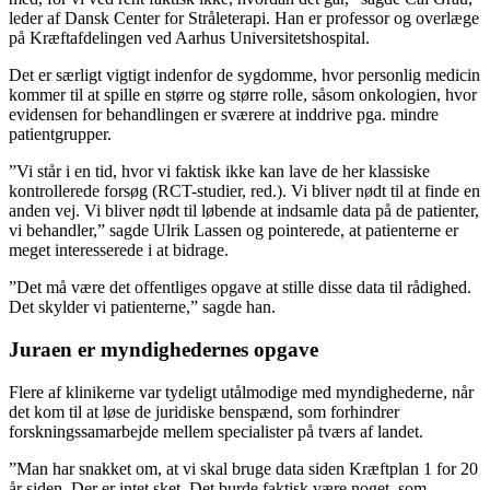
leder af Dansk Center for Stråleterapi. Han er professor og overlæge
på Kræftafdelingen ved Aarhus Universitetshospital.
Det er særligt vigtigt indenfor de sygdomme, hvor personlig medicin
kommer til at spille en større og større rolle, såsom onkologien, hvor
evidensen for behandlingen er sværere at inddrive pga. mindre
patientgrupper.
”Vi står i en tid, hvor vi faktisk ikke kan lave de her klassiske
kontrollerede forsøg (RCT-studier, red.). Vi bliver nødt til at finde en
anden vej. Vi bliver nødt til løbende at indsamle data på de patienter,
vi behandler,” sagde Ulrik Lassen og pointerede, at patienterne er
meget interesserede i at bidrage.
”Det må være det offentliges opgave at stille disse data til rådighed.
Det skylder vi patienterne,” sagde han.
Juraen er myndighedernes opgave
Flere af klinikerne var tydeligt utålmodige med myndighederne, når
det kom til at løse de juridiske benspænd, som forhindrer
forskningssamarbejde mellem specialister på tværs af landet.
”Man har snakket om, at vi skal bruge data siden Kræftplan 1 for 20
år siden. Der er intet sket. Det burde faktisk være noget, som