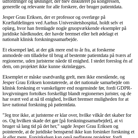
udfordringer og løsninger, der blev diskuteret på kongressen,
generelle og relevante for alle forskere, der bruger patientdata.
Jesper Grau Eriksen, der er professor og overlæge på
Kræftafdelingen ved Aarhus Universitetshospital, holdt selv et
oplæg, hvor han fremlagde nogle gruopvækkende eksempler på
juridiske hårdknuder, der havde bremset eller helt ødelagt et
nationalt klinisk forskningssamarbejde.
Et eksempel lød, at der gik mere end to år fra, at forskerne
anmodede om tilladelse til brug af bestemte patientdata på tværs af
regionerne, uden juristerne nåede til enighed. I stedet foreslog én af
dem, om projektet ikke kunne skrinlægges.
Eksemplet er måske usædvanlig grelt, men ikke enestående, og
Jesper Grau Eriksen konstaterede, at det nationale samarbejde om
klinisk forskning er vanskeligere end nogensinde før, fordi GDPR-
lovgivningen fortolkes forskelligt blandt regionernes jurister, og de
har svært ved at nå til enighed, hvilket bremser muligheden for at
lave national forskning på patientdata.
”Jeg tror ikke, at juristerne er klar over, hvilke vilkår det skaber for
os. Og hvilken skade det gør [på forskningssamarbejdet], at vi
bruger så lang tid på det her,” sagde Jesper Grau Eriksen og
pointerede, at de juridiske benspænd ikke kun forsinker forskning et
år eller mere. Forsinkelsen kan også nedlægge projekter, fordi