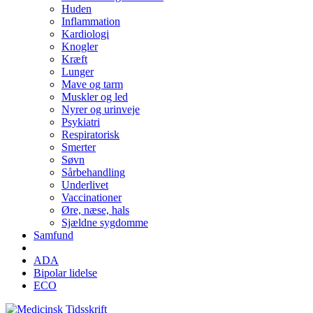
Huden
Inflammation
Kardiologi
Knogler
Kræft
Lunger
Mave og tarm
Muskler og led
Nyrer og urinveje
Psykiatri
Respiratorisk
Smerter
Søvn
Sårbehandling
Underlivet
Vaccinationer
Øre, næse, hals
Sjældne sygdomme
Samfund
ADA
Bipolar lidelse
ECO