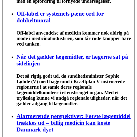
med en opfordring til fornyede undersøgelser.
Off-label er systemets pæne ord for
dobbeltmoral
Off-label anvendelse af medicin kommer nok aldrig på
mode i medicinalindustrien, som får røde knopper bare
ved tanken.
Når det gælder lægemidler, er lægerne sat på
sidelinjen
Det så rigtig godt ud, da sundhedsminister Sophie
Løhde (V) med baggrund i Kræftplan V instruerede
regionerne i at samle deres regionale
lægemiddelkomiteer i et enstrenget organ. Med et
trylleslag kunne vi undgå regionale uligheder, når det
gælder adgang til lægemidler.
Alarmerende perspektiver: Første lægemiddel
trækkes ud – billig medicin kan koste
Danmark dyrt