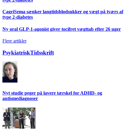
CagriSema sænker langtidsblodsukker og vægt på tværs af
type 2-diabetes
Ny oral GLP-1-agonist giver tocifret vægttab efter 26 uger
Flere artikler
PsykiatriskTidsskrift
Nyt studie peger på lavere tærskel for ADHD- og
autismediagnoser