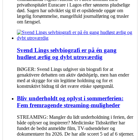
privathospitalet Euracare i Lagos efter sønnens pludselige
død. Sagen har udviklet sig til et opslidende opgør om
lægelig forsømmelse, mangelfuld journalføring og trusler
om fængsel.
Svend Lings selvbiografi er på én gang
hudløst ærlig og dybt utroværdig
BØGER: Svend Lings udgiver sin biografi for at
genaktivere debatten om aktiv dødshjælp, men han ender
med at skygge for sin legitime holdning og for et
konstruktivt bidrag til det svære etiske spørgsmål.
Bliv underholdt og oplyst i sommerferien:
Fem fremragende streaming-muligheder
STREAMING: Mangler du lidt underholdning i ferien, der
både oplyser og inspirerer? Medicinske Tidsskrifter har
fundet de bedst anmeldte film, TV-udsendelser og
dokumentarer fra 2026. De har alle scoret 5 ud af 6 stjerner.