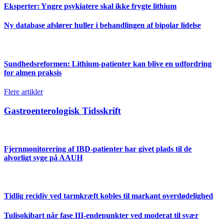
Eksperter: Yngre psykiatere skal ikke frygte lithium
Ny database afslører huller i behandlingen af bipolar lidelse
Sundhedsreformen: Lithium-patienter kan blive en udfordring
for almen praksis
Flere artikler
Gastroenterologisk Tidsskrift
Fjernmonitorering af IBD-patienter har givet plads til de
alvorligt syge på AAUH
Tidlig recidiv ved tarmkræft kobles til markant overdødelighed
Tulisokibart når fase III-endepunkter ved moderat til svær