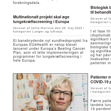
forskningsdata.
Biologisk 
til behandl
Multinationalt projekt skal øge
Skrevet af 
lungekræftscreening i Europa
kategorien
Skrevet af Jette Marinus den
29. maj 2023
i
I et fase I
kategorien
Lunger og luftveje
.
(dupilumab)
signifikant
Et banebrydende nyt sundhedsprojekt fra
sammenlign
Europas EU4Health er netop blevet
biologiske 
lanceret under Europa’s Beating Cancer
og signifik
Plan, som vil lette implementeringen af
og har påvi
programmer for lungekræftscreening i
livskvalite
hele Europa.
patienter 
Patienter 
COVID-19 
Skrevet af 
i kategorie
Færre pati
landets lu
19 pandemi