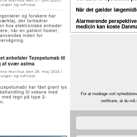
Jette Marinus den
27. juni 2023
i
Lunger og luftveje
.
Når det gælder lægemidle
ingeniører og forskere har
Alarmerende perspektiver
 værktøj, der forbedrer
n hos elektroniske enheder
medicin kan koste Danma
trere, når en patient hoster,
 anvendes inden for
ervågning.
et anbefaler Tezepelumab til
 af svær astma
Jette Marinus den
29. maj 2023
i
Lunger og luftveje
.
ezepelumab) har fået grønt lys
behandling til voksne med
For at modtage vort nyhedsbrev 
 med tegn på type 2-
n.
verificere, at du m