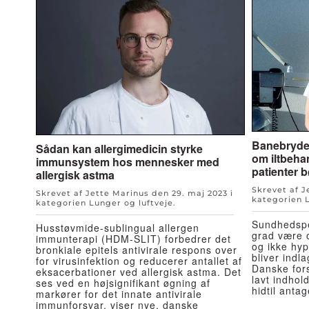
Banebryden
Sådan kan allergimedicin styrke
om iltbeha
immunsystem hos mennesker med
patienter 
allergisk astma
Skrevet af 
Skrevet af Jette Marinus den
29. maj 2023
i
kategorien
kategorien
Lunger og luftveje
.
Sundhedsper
Husstøvmide-sublingual allergen
grad være
immunterapi (HDM-SLIT) forbedrer det
og ikke hyp
bronkiale epitels antivirale respons over
bliver indl
for virusinfektion og reducerer antallet af
Danske fors
eksacerbationer ved allergisk astma. Det
lavt indhold
ses ved en højsignifikant øgning af
hidtil antag
markører for det innate antivirale
immunforsvar, viser nye, danske