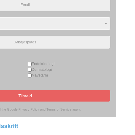
Endokrinologi
Dermatologi
Mavetarm
Tilmeld
d the Google
Privacy Policy
and
Terms of Service
apply.
sskrift