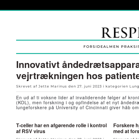
Skip to main content
FORSIDE
ALMEN PRAKSI
Innovativt åndedrætsappara
vejrtrækningen hos patien
Skrevet af Jette Marinus den
27. juni 2023
i kategorien
Lung
En ud af ti voksne lider af invaliderende følger af kro
(KOL), men forskning i og opfindelse af et nyt åndedræ
lungeforskere på University of Cincinnati giver håb om 
T-celler har en afgørende rolle i kontrol
Forskere hj
af RSV virus
med at for