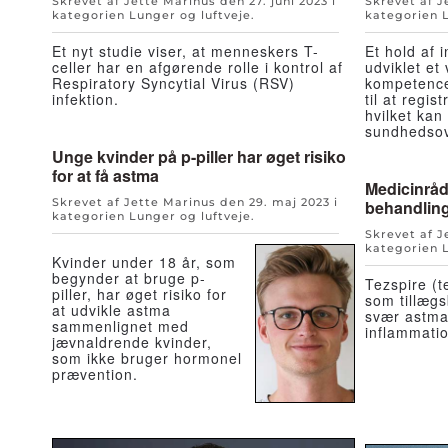
Skrevet af Jette Marinus den
27. juni 2023
i
Skrevet af 
kategorien
Lunger og luftveje
.
kategorien
Et nyt studie viser, at menneskers T-
Et hold af 
celler har en afgørende rolle i kontrol af
udviklet et
Respiratory Syncytial Virus (RSV)
kompetence
infektion.
til at regis
hvilket kan
sundhedsov
Unge kvinder på p-piller har øget risiko
for at få astma
Medicinråd
Skrevet af Jette Marinus den
29. maj 2023
i
behandling
kategorien
Lunger og luftveje
.
Skrevet af 
kategorien
Kvinder under 18 år, som
begynder at bruge p-
Tezspire (t
piller, har øget risiko for
som tillægs
at udvikle astma
svær astma
sammenlignet med
inflammatio
jævnaldrende kvinder,
som ikke bruger hormonel
prævention.