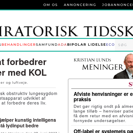
OM OS
ANNONCERING
JOBANNONCE
S
BEHANDLINGER
SAMFUND
ADA
BIPOLAR LIDELSE
ECO
t forbedrer
ter med KOL
er og luftveje
.
nisk obstruktiv lungesygdom
Afviste henvisninger er 
tsapparat udviklet af
praksis
at forbedre deres liv.
Det gør rigtig ondt på alme
lange tilløb – henviser pati
få dem retur med en afvisn
ælper kunstig intelligens
fornyede undersøgelser.
stå lydinput bedre
Off-label er systemets p