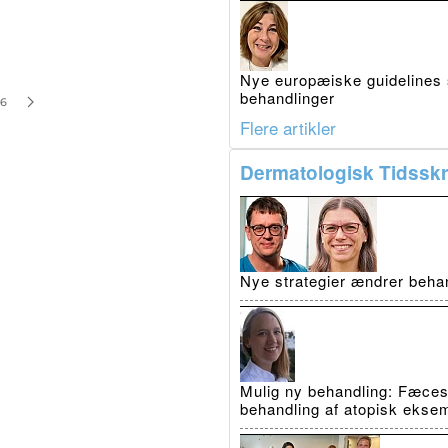
Nye europæiske guidelines 
behandlinger
16
Flere artikler
Dermatologisk Tidsskri
Nye strategier ændrer beha
Mulig ny behandling: Fæcestr
behandling af atopisk ekse