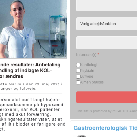
Interesse(r)
*
de resultater: Anbefaling
Kardiologi
ndling af indlagte KOL-
Psykiatri
bør ændres
Luftveje
Almen praksis
Jette Marinus den
29. maj 2023
i
Lunger og luftveje
.
sonalet bør i langt højere
 opmærksomme på hypoxæmi
eroxemi, når KOL-patienter
This site is protected by reCAPTCHA an
agt med akut forværring.
kningsresultater viser, at et
 af ilt i blodet er farligere end
Gastroenterologisk Tid
et.