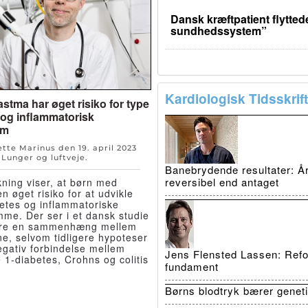
Dansk kræftpatient flyttede
sundhedssystem”
Kardiologisk Tidsskrift
stma har øget risiko for type
 og inflammatorisk
om
Jette Marinus den
19. april 2023
n
Lunger og luftveje
.
Banebrydende resultater: Å
reversibel end antaget
ning viser, at børn med
n øget risiko for at udvikle
etes og inflammatoriske
me. Der ser i et dansk studie
være en sammenhæng mellem
, selvom tidligere hypoteser
egativ forbindelse mellem
Jens Flensted Lassen: Refo
 1-diabetes, Crohns og colitis
fundament
Børns blodtryk bærer genet