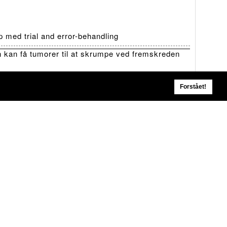
 med trial and error-behandling
 kan få tumorer til at skrumpe ved fremskreden
Forstået!
 tærskel for ADHD- og autismediagnoser
skal ikke frygte lithium
i behandlingen af bipolar lidelse