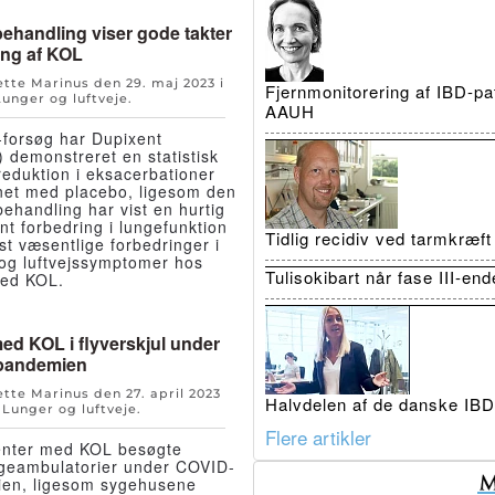
behandling viser gode takter
ing af KOL
Jette Marinus den
29. maj 2023
i
Fjernmonitorering af IBD-pat
Lunger og luftveje
.
AAUH
II-forsøg har Dupixent
 demonstreret en statistisk
 reduktion i eksacerbationer
et med placebo, ligesom den
behandling har vist en hurtig
ant forbedring i lungefunktion
Tidlig recidiv ved tarmkræf
st væsentlige forbedringer i
t og luftvejssymptomer hos
Tulisokibart når fase III-en
med KOL.
med KOL i flyverskjul under
pandemien
Jette Marinus den
27. april 2023
Halvdelen af de danske IBD-
n
Lunger og luftveje
.
Flere artikler
enter med KOL besøgte
ngeambulatorier under COVID-
en, ligesom sygehusene