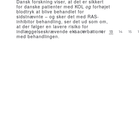
Dansk forskning viser, at det er sikkert
for danske patienter med KOL
og
forhøjet
blodtryk at blive behandlet for
sidstnævnte – og sker det med RAS-
inhibitor behandling, ser det ud som om,
at der følger en lavere risiko for
indlæggelseskrævende eksacerbationer
10
11
12
13
14
15
med behandlingen.