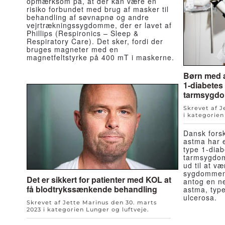
opmærksom på, at der kan være en
risiko forbundet med brug af masker til
behandling af søvnapnø og andre
vejrtrækningssygdomme, der er lavet af
Phillips (Respironics – Sleep &
Respiratory Care). Det sker, fordi der
bruges magneter med en
magnetfeltstyrke på 400 mT i maskerne.
Børn med a
1-diabetes
tarmsygd
Skrevet af 
i kategorie
Dansk forsk
astma har e
type 1-diab
tarmsygdom
ud til at 
sygdommene
Det er sikkert for patienter med KOL at
antog en n
få blodtrykssænkende behandling
astma, type
ulcerosa.
Skrevet af Jette Marinus den
30. marts
2023
i kategorien
Lunger og luftveje
.