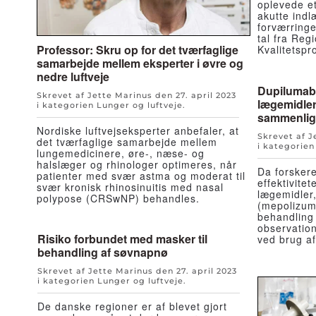
oplevede et
akutte ind
forværringe
tal fra Reg
Professor: Skru op for det tværfaglige
Kvalitetspr
samarbejde mellem eksperter i øvre og
nedre luftveje
Dupilumab 
Skrevet af Jette Marinus den
27. april 2023
lægemidler
i kategorien
Lunger og luftveje
.
sammenlig
Nordiske luftvejseksperter anbefaler, at
Skrevet af 
det tværfaglige samarbejde mellem
i kategorie
lungemedicinere, øre-, næse- og
halslæger og rhinologer optimeres, når
Da forsker
patienter med svær astma og moderat til
effektivitet
svær kronisk rhinosinuitis med nasal
lægemidler
polypose (CRSwNP) behandles.
(mepolizum
behandling 
observation
Risiko forbundet med masker til
ved brug a
behandling af søvnapnø
Skrevet af Jette Marinus den
27. april 2023
i kategorien
Lunger og luftveje
.
De danske regioner er af blevet gjort