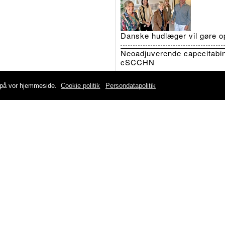
Danske hudlæger vil gøre op
Neoadjuverende capecitabin
cSCCHN
Flere artikler
e på vor hjemmeside.
Cookie politik
Persondatapolitik
PsykiatriskTidsskrift
Nyt studie peger på lavere
Eksperter: Yngre psykiatere 
Ny database afslører huller 