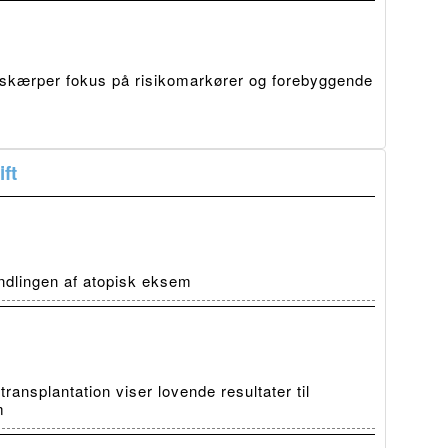
skærper fokus på risikomarkører og forebyggende
ft
ndlingen af atopisk eksem
ansplantation viser lovende resultater til
m