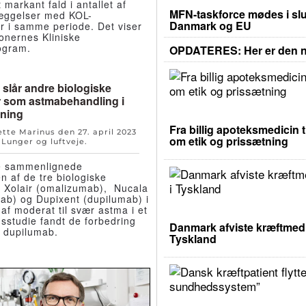
 markant fald i antallet af
MFN-taskforce mødes i slu
læggelser med KOL-
Danmark og EU
r i samme periode. Det viser
ionernes Kliniske
ogram.
OPDATERES: Her er den ny
slår andre biologiske
 som astmabehandling i
ning
Fra billig apoteksmedicin t
Jette Marinus den
27. april 2023
om etik og prissætning
n
Lunger og luftveje
.
e sammenlignede
en af de tre biologiske
, Xolair (omalizumab), Nucala
ab) og Dupixent (dupilumab) i
af moderat til svær astma i et
sstudie fandt de forbedring
Danmark afviste kræftmedic
f dupilumab.
Tyskland