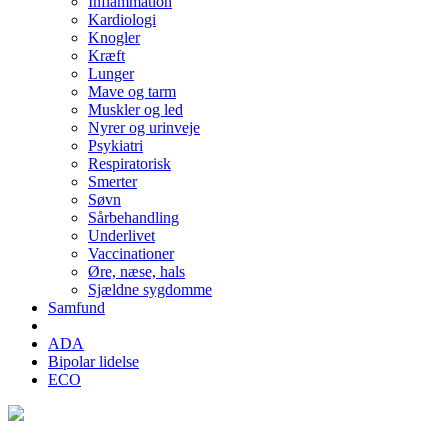
Inflammation
Kardiologi
Knogler
Kræft
Lunger
Mave og tarm
Muskler og led
Nyrer og urinveje
Psykiatri
Respiratorisk
Smerter
Søvn
Sårbehandling
Underlivet
Vaccinationer
Øre, næse, hals
Sjældne sygdomme
Samfund
ADA
Bipolar lidelse
ECO