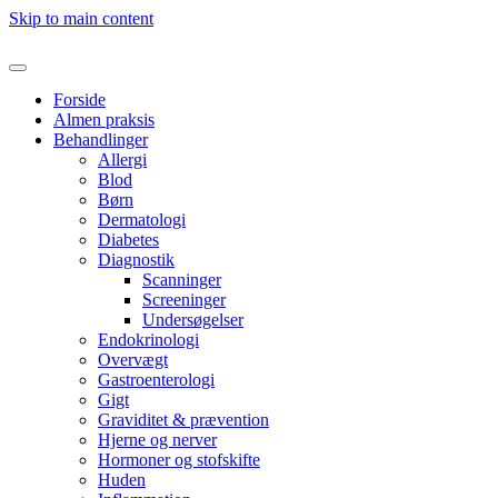
Skip to main content
Forside
Almen praksis
Behandlinger
Allergi
Blod
Børn
Dermatologi
Diabetes
Diagnostik
Scanninger
Screeninger
Undersøgelser
Endokrinologi
Overvægt
Gastroenterologi
Gigt
Graviditet & prævention
Hjerne og nerver
Hormoner og stofskifte
Huden