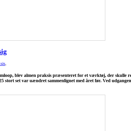
sig
sis
.
rmloop, blev almen praksis præsenteret for et værktøj, der skulle r
i 2025 stort set var uændret sammenlignet med året før. Ved udgange