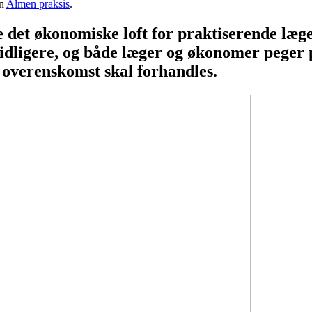
en
Almen praksis
.
ne det økonomiske loft for praktiserende l
tidligere, og både læger og økonomer peger 
 overenskomst skal forhandles.