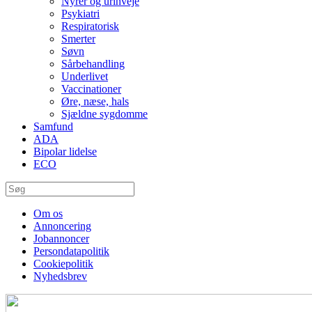
Nyrer og urinveje
Psykiatri
Respiratorisk
Smerter
Søvn
Sårbehandling
Underlivet
Vaccinationer
Øre, næse, hals
Sjældne sygdomme
Samfund
ADA
Bipolar lidelse
ECO
Om os
Annoncering
Jobannoncer
Persondatapolitik
Cookiepolitik
Nyhedsbrev