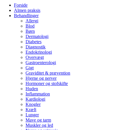
Forside
Almen praksis
Behandlinger
Allergi
Blod
Børn
Dermatologi
Diabetes
Diagnostik
Endokrinologi
Overvægt
Gastroenterologi
Gigt
Graviditet & prævention
Hjerne og nerver
Hormoner og stofskifte
Huden
Inflammation
Kardiologi
Knogler
Kræft
Lunger
Mave og tarm
Muskler og led