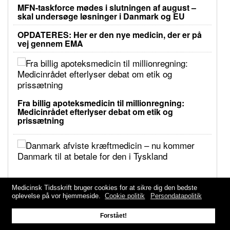
MFN-taskforce mødes i slutningen af august –
skal undersøge løsninger i Danmark og EU
OPDATERES: Her er den nye medicin, der er på
vej gennem EMA
Fra billig apoteksmedicin til millionregning:
Medicinrådet efterlyser debat om etik og
prissætning
Danmark afviste kræftmedicin – nu kommer
Medicinsk Tidsskrift bruger cookies for at sikre dig den bedste
Danmark til at betale for den i Tyskland
oplevelse på vor hjemmeside.
Cookie politik
Persondatapolitik
Forstået!