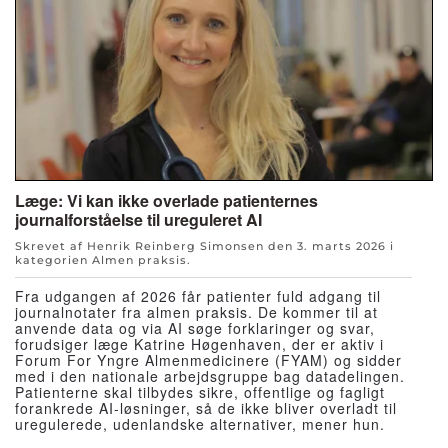
Læge: Vi kan ikke overlade patienternes
journalforståelse til ureguleret AI
Skrevet af Henrik Reinberg Simonsen den
3. marts 2026
i
kategorien
Almen praksis
.
Fra udgangen af 2026 får patienter fuld adgang til
journalnotater fra almen praksis. De kommer til at
anvende data og via AI søge forklaringer og svar,
forudsiger læge Katrine Høgenhaven, der er aktiv i
Forum For Yngre Almenmedicinere (FYAM) og sidder
med i den nationale arbejdsgruppe bag datadelingen.
Patienterne skal tilbydes sikre, offentlige og fagligt
forankrede AI-løsninger, så de ikke bliver overladt til
uregulerede, udenlandske alternativer, mener hun.