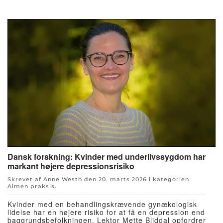
Dansk forskning: Kvinder med underlivssygdom har
markant højere depressionsrisiko
Skrevet af Anne Westh den
20. marts 2026
i kategorien
Almen praksis
.
Kvinder med en behandlingskrævende gynækologisk
lidelse har en højere risiko for at få en depression end
baggrundsbefolkningen. Lektor Mette Bliddal opfordrer