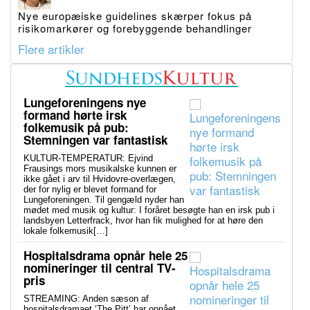
Nye europæiske guidelines skærper fokus på
risikomarkører og forebyggende behandlinger
Flere artikler
Lungeforeningens nye
formand hørte irsk
folkemusik på pub:
Stemningen var fantastisk
KULTUR-TEMPERATUR: Ejvind
Frausings mors musikalske kunnen er
ikke gået i arv til Hvidovre-overlægen,
der for nylig er blevet formand for
Lungeforeningen. Til gengæld nyder han
mødet med musik og kultur: I foråret besøgte han en irsk pub i
landsbyen Letterfrack, hvor han fik mulighed for at høre den
lokale folkemusik[…]
Hospitalsdrama opnår hele 25
nomineringer til central TV-
pris
STREAMING: Anden sæson af
hospitalsdramaet ‘The Pitt’ har opnået