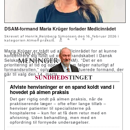
DSAM-formand Maria Krüger forlader Medicinrådet
Skrevet af Henrik Reinberg Simonsen den
16. februar 2026
i
1
2
3
4
5
6
kategorien
Almen praksis
.
Maria Krüger er trådt ud af Medicinrådet for at kunne
koncentrere sig fuldt ud om formandskabet i Dansk
Selskab for Almen Medicin (DSAM). ”Det er en
prioritering af tid og opgaver, som følger naturligt af
formandsrollen,” oplyser den konstituerede formand, der
går til valg den 14. marts.
Afviste henvisninger er en spand koldt vand i
hovedet på almen praksis
Det gør rigtig ondt på almen praksis, når de
praktiserende læger – ofte efter lange tilløb –
henviser patienter til specialisterne på
hospitalerne – kun for at få dem retur med en
afvisning. Uden behandling, men med en
opfordring til fornyede undersøgelser.