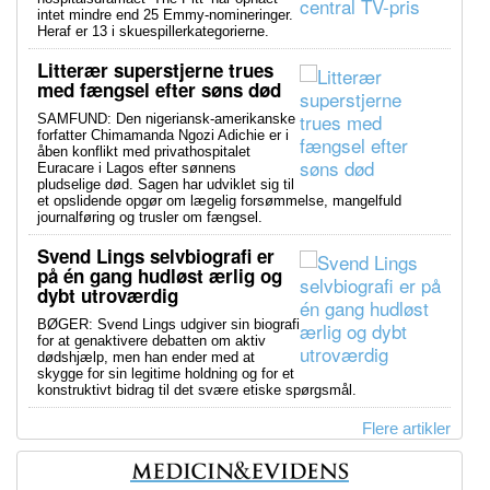
intet mindre end 25 Emmy-nomineringer.
Heraf er 13 i skuespillerkategorierne.
Litterær superstjerne trues
med fængsel efter søns død
SAMFUND: Den nigeriansk-amerikanske
forfatter Chimamanda Ngozi Adichie er i
åben konflikt med privathospitalet
Euracare i Lagos efter sønnens
pludselige død. Sagen har udviklet sig til
et opslidende opgør om lægelig forsømmelse, mangelfuld
journalføring og trusler om fængsel.
Svend Lings selvbiografi er
på én gang hudløst ærlig og
dybt utroværdig
BØGER: Svend Lings udgiver sin biografi
for at genaktivere debatten om aktiv
dødshjælp, men han ender med at
skygge for sin legitime holdning og for et
konstruktivt bidrag til det svære etiske spørgsmål.
Flere artikler