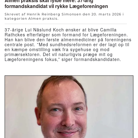
Almen praksis skal fylde mere: 37-årig
formandskandidat vil rykke Lægeforeningen
Skrevet af Henrik Reinberg Simonsen den
20. marts 2026
i
kategorien
Almen praksis
.
37-årige Lui Näslund Koch ønsker at blive Camilla
Rathckes efterfølger som formand for Lægeforeningen.
Han kan blive den første almenmediciner på foreningens
centrale post. ”Med sundhedsreformen er der lagt op til
en kæmpe omstilling væk fra sygehuse og mod
primærsektoren. Det vil naturligvis præge mit og
Lægeforeningens fokus,” siger formandskandidaten.