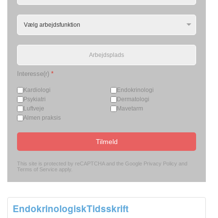
Interesse(r)
*
Kardiologi
Endokrinologi
Psykiatri
Dermatologi
Luftveje
Mavetarm
Almen praksis
Tilmeld
This site is protected by reCAPTCHA and the Google
Privacy Policy
and
Terms of Service
apply.
EndokrinologiskTidsskrift