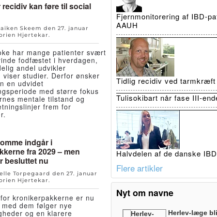
 recidiv kan føre til social
Fjernmonitorering af IBD-pat
AAUH
Maiken Skeem den
27. januar
orien
Hjertekar
.
roke har mange patienter svært
inde fodfæstet i hverdagen,
elig andel udvikler
 viser studier. Derfor ønsker
Tidlig recidiv ved tarmkræf
n en udvidet
ingsperiode med større fokus
Tulisokibart når fase III-en
rnes mentale tilstand og
tningslinjer frem for
r.
domme indgår i
kkerne fra 2029 – men
Halvdelen af de danske IBD-
r besluttet nu
Flere artikler
Helle Torpegaard den
27. januar
orien
Hjertekar
.
Nyt om navne
or kronikerpakkerne er nu
g med dem følger nye
igheder og en klarere
Herlev-læge bl