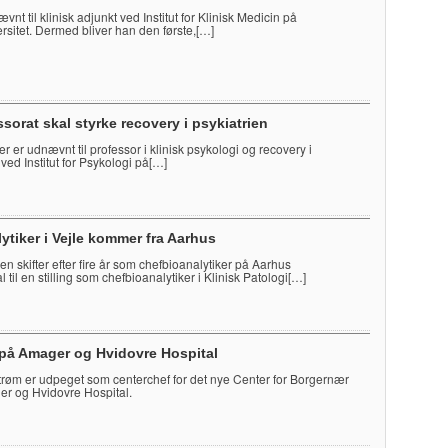
vnt til klinisk adjunkt ved Institut for Klinisk Medicin på
sitet. Dermed bliver han den første,[…]
sorat skal styrke recovery i psykiatrien
r er udnævnt til professor i klinisk psykologi og recovery i
 ved Institut for Psykologi på[…]
ytiker i Vejle kommer fra Aarhus
n skifter efter fire år som chefbioanalytiker på Aarhus
l til en stilling som chefbioanalytiker i Klinisk Patologi[…]
 på Amager og Hvidovre Hospital
røm er udpeget som centerchef for det nye Center for Borgernær
r og Hvidovre Hospital.