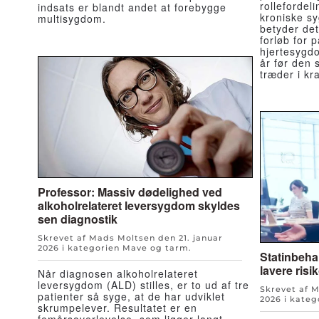
rollefordel
indsats er blandt andet at forebygge
kroniske s
multisygdom.
betyder det
forløb for 
hjertesygdo
år før den
træder i kra
Professor: Massiv dødelighed ved
alkoholrelateret leversygdom skyldes
sen diagnostik
Skrevet af Mads Moltsen den
21. januar
2026
i kategorien
Mave og tarm
.
Statinbeha
lavere risi
Når diagnosen alkoholrelateret
leversygdom (ALD) stilles, er to ud af tre
Skrevet af 
patienter så syge, at de har udviklet
2026
i kateg
skrumpelever. Resultatet er en