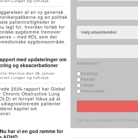
orien
Lunger og luftveje
.
iggørelsen af en ny generisk
ronikerpakkerne og en politisk
aste patientrettigheder er
 lagt for, hvordan forløb for
roniske sygdomme fremover
iseres – med KOL som det
gemedicinske sygdomsområde.
apport med opdateringer om
Interesse(r)
*
poring og eksacerbationer
Jette Marinus den
28. januar
Kardiologi
orien
Lunger og luftveje
.
Psykiatri
Luftveje
erede 2026-rapport har Global
Almen praksis
for Chronic Obstructive Lung
OLD) et fornyet fokus på at
e udiagnosticerede patienter
ideret kapitel om
ioner.
This site is protected by reCAPTCHA an
Nu har vi en god ramme for
le ADHD