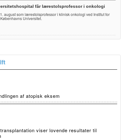
ersitetshospital får lærestolsprofessor i onkologi
e 1. august som lærestolsprofessor i klinisk onkologi ved Institut for
 Københavns Universitet.
ft
ndlingen af atopisk eksem
ansplantation viser lovende resultater til
m