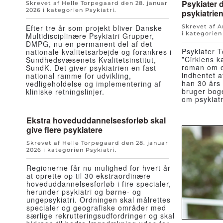
Psykiater 
Skrevet af Helle Torpegaard den
28. januar
2026
i kategorien
Psykiatri
.
psykiatrie
Efter tre år som projekt bliver Danske
Skrevet af 
i kategorie
Multidisciplinære Psykiatri Grupper,
DMPG, nu en permanent del af det
Psykiater T
nationale kvalitetsarbejde og forankres i
”Cirklens k
Sundhedsvæsenets Kvalitetsinstitut,
roman om en
SundK. Det giver psykiatrien en fast
indhentet a
national ramme for udvikling,
han 30 års 
vedligeholdelse og implementering af
bruger boge
kliniske retningslinjer.
om psykiatr
Ekstra hoveduddannelsesforløb skal
give flere psykiatere
Skrevet af Helle Torpegaard den
28. januar
2026
i kategorien
Psykiatri
.
Regionerne får nu mulighed for hvert år
at oprette op til 30 ekstraordinære
hoveduddannelsesforløb i fire specialer,
herunder psykiatri og børne- og
ungepsykiatri. Ordningen skal målrettes
specialer og geografiske områder med
særlige rekrutteringsudfordringer og skal