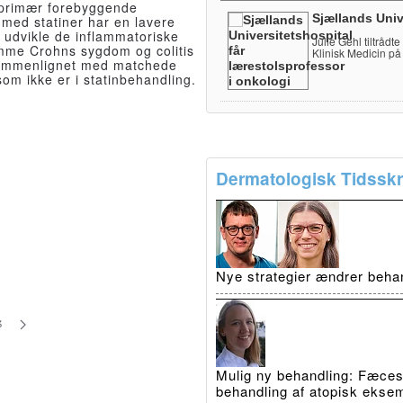
 primær forebyggende
Sjællands Univ
med statiner har en lavere
at udvikle de inflammatoriske
Julie Gehl tiltrådt
me Crohns sygdom og colitis
Klinisk Medicin på
ammenlignet med matchede
 som ikke er i statinbehandling.
Dermatologisk Tidsskri
Nye strategier ændrer beha
3
Mulig ny behandling: Fæcestr
behandling af atopisk ekse