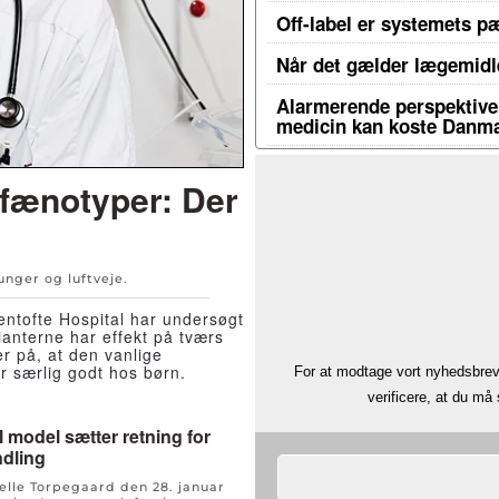
Off-label er systemets p
Når det gælder lægemidle
Alarmerende perspektiver
medicin kan koste Danma
fænotyper: Der
unger og luftveje
.
ntofte Hospital har undersøgt
ianterne har effekt på tværs
r på, at den vanlige
r særlig godt hos børn.
For at modtage vort nyhedsbrev 
verificere, at du m
 model sætter retning for
dling
Helle Torpegaard den
28. januar