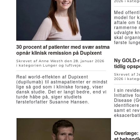
2026
i kateg
Med offentl
model for k
aftale om f
rammerne nu
udvalgte k
skal organ
første lun
30 procent af patienter med svær astma
opnår klinisk remission på Dupixent
Ny GOLD-r
Skrevet af Anne Westh den
28. januar 2026
tidlig ops
i kategorien
Lunger og luftveje
.
Skrevet af 
Real world-effekten af Dupixent
2026
i kateg
(dupilumab) til astmapatienter er mindst
lige så god som i kliniske forsøg, viser
I sin revid
dansk studie. Det er langt bedre, end vi
Initiative 
turde håbe på, siger studiets
Disease (G
førsteforfatter Susanne Hansen.
identificer
samt et rev
eksacerbat
Overlæge: 
at behand