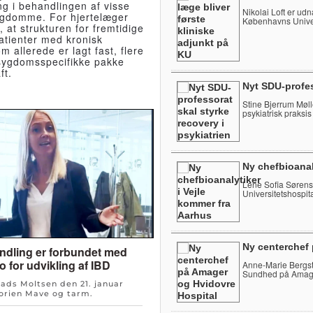
ing i behandlingen af visse
Nikolai Loft er udnæ
ygdomme. For hjertelæger
Københavns Univer
, at strukturen for fremtidige
patienter med kronisk
m allerede er lagt fast, flere
 sygdomsspecifikke pakke
ft.
Nyt SDU-profes
Stine Bjerrum Mølle
psykiatrisk praksis
Ny chefbioanal
Lene Sofia Sørense
Universitetshospita
Ny centerchef
ndling er forbundet med
ko for udvikling af IBD
Anne-Marie Bergst
Sundhed på Amage
Mads Moltsen den
21. januar
orien
Mave og tarm
.