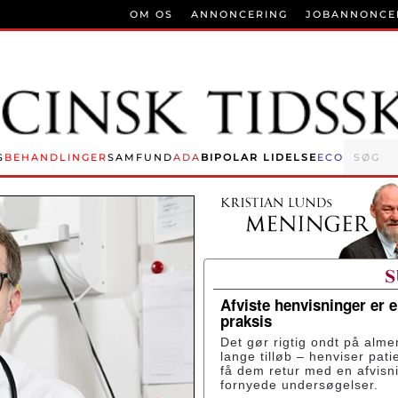
OM OS
ANNONCERING
JOBANNONCE
S
BEHANDLINGER
SAMFUND
ADA
BIPOLAR LIDELSE
ECO
Afviste henvisninger er 
praksis
Det gør rigtig ondt på alme
lange tilløb – henviser pati
få dem retur med en afvisn
fornyede undersøgelser.