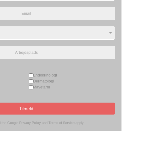
Endokrinologi
Dermatologi
Mavetarm
Tilmeld
d the Google
Privacy Policy
and
Terms of Service
apply.