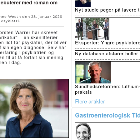
debuterer med roman om
n
Nyt studie peger på lavere
Anne Westh den
28. januar 2026
n
Psykiatri
.
orsten Warrer har skrevet
arikatur” – en skønlitterær
Eksperter: Yngre psykiatere 
 lidt tør psykiater, der bliver
f sin egen diagnose. Selv har
erfaring i psykiatrien og
Ny database afslører huller 
n til at få fortalt sin mening
ien i dag.
Sundhedsreformen: Lithium-p
praksis
Flere artikler
Gastroenterologisk Tid