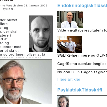
EndokrinologiskTidssk
Anne Westh den
28. januar 2026
n
Psykiatri
.
 der blevet
flere
jer og
Vilde vægttabsresultater i 
r, der skal
atere i
ed at
ere og
atienter med
r et skridt
 udfordringen bliver at få
SGLT-2-hæmmere og GLP-1 r
enteret, siger overlæge
ild.
CagriSema sænker langtidsb
Ny oral GLP-1-agonist giver 
Flere artikler
PsykiatriskTidsskrift