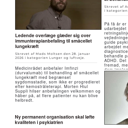
Skrevet af 
i kategorie
På få år er
udarbejdet 
retningslin
Ledende overlæge glæder sig over
vejledninge
immunterapianbefaling til småcellet
guide psyki
lungekræft
arbejdet m
diagnostic
Skrevet af Mads Moltsen den
28. januar
behandle p
2026
i kategorien
Lunger og luftveje
.
ADHD. Det e
fremad, men
Medicinrådet anbefaler Imfinzi
dem implem
(durvalumab) til behandling af småcellet
Simon Hjerr
lungekræft med begrænset
sygdomsstadie, som ikke er progredieret
efter kemostråleterapi. Morten Hiul
Suppli hilser anbefalingen velkommen og
håber på, at flere patienter nu kan blive
helbredt.
Ny permanent organisation skal løfte
kvaliteten i psykiatrien