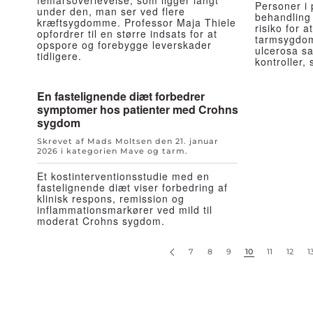
femårsoverlevelse, som ligger langt
Personer i
under den, man ser ved flere
behandling 
kræftsygdomme. Professor Maja Thiele
risiko for 
opfordrer til en større indsats for at
tarmsygdom
opspore og forebygge leverskader
ulcerosa s
tidligere.
kontroller,
En fastelignende diæt forbedrer
symptomer hos patienter med Crohns
sygdom
Skrevet af Mads Moltsen den
21. januar
2026
i kategorien
Mave og tarm
.
Et kostinterventionsstudie med en
fastelignende diæt viser forbedring af
klinisk respons, remission og
inflammationsmarkører ved mild til
moderat Crohns sygdom.
7
8
9
10
11
12
1