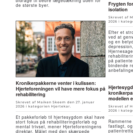
bidrage til bedre lægedækning uden for
Frygten for
de største byer.
isolation
Skrevet af 
2026
i kateg
Efter et st
ved at genv
og en betyd
depression,
Hjernesage
rehabiliter
på patiente
bindende re
anbefalinge
Kronikerpakkerne venter i kulissen:
Hjertesyg
Hjerteforeningen vil have mere fokus på
kronikerpa
rehabilitering
modellen e
Skrevet af Maiken Skeem den
27. januar
2026
i kategorien
Hjertekar
.
Skrevet af 
2026
i kateg
Et pakkeforløb til hjertesygdom skal have
Rammerne f
stort fokus på rehabiliteringsforløb og
fastlagt, o
mental trivsel, mener Hjerteforeningens
patientrett
direktør. Målet med den skærpede