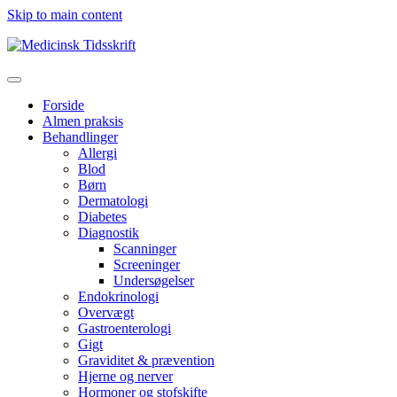
Skip to main content
Forside
Almen praksis
Behandlinger
Allergi
Blod
Børn
Dermatologi
Diabetes
Diagnostik
Scanninger
Screeninger
Undersøgelser
Endokrinologi
Overvægt
Gastroenterologi
Gigt
Graviditet & prævention
Hjerne og nerver
Hormoner og stofskifte