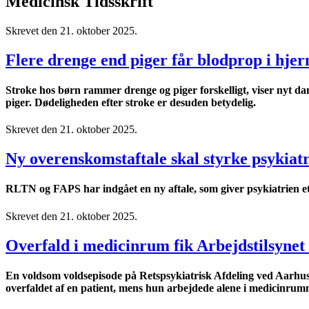
Medicinsk Tidsskrift
Skrevet den
21. oktober 2025
.
Flere drenge end piger får blodprop i hjer
Stroke hos børn rammer drenge og piger forskelligt, viser nyt d
piger. Dødeligheden efter stroke er desuden betydelig.
Skrevet den
21. oktober 2025
.
Ny overenskomstaftale skal styrke psykiatr
RLTN og FAPS har indgået en ny aftale, som giver psykiatrien et 
Skrevet den
21. oktober 2025
.
Overfald i medicinrum fik Arbejdstilsynet 
En voldsom voldsepisode på Retspsykiatrisk Afdeling ved Aarhus U
overfaldet af en patient, mens hun arbejdede alene i medicinrum