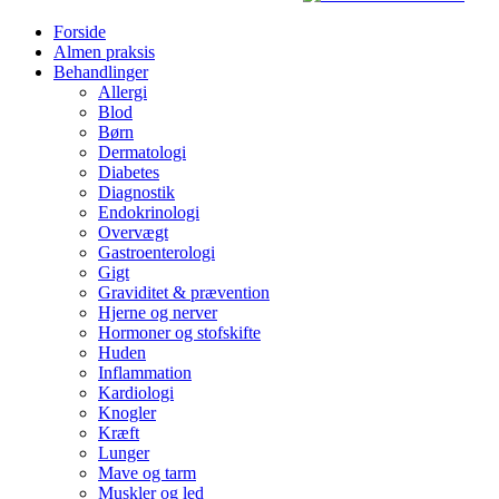
Forside
Almen praksis
Behandlinger
Allergi
Blod
Børn
Dermatologi
Diabetes
Diagnostik
Endokrinologi
Overvægt
Gastroenterologi
Gigt
Graviditet & prævention
Hjerne og nerver
Hormoner og stofskifte
Huden
Inflammation
Kardiologi
Knogler
Kræft
Lunger
Mave og tarm
Muskler og led