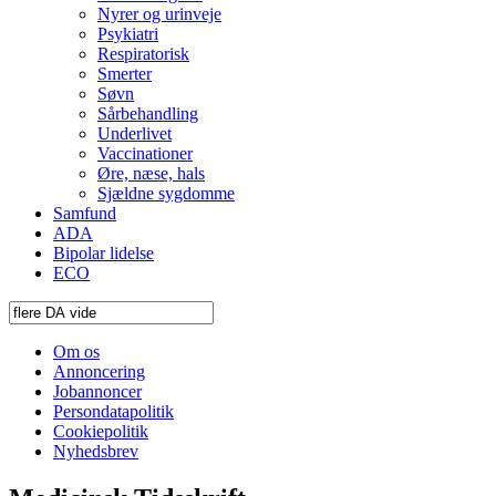
Nyrer og urinveje
Psykiatri
Respiratorisk
Smerter
Søvn
Sårbehandling
Underlivet
Vaccinationer
Øre, næse, hals
Sjældne sygdomme
Samfund
ADA
Bipolar lidelse
ECO
Om os
Annoncering
Jobannoncer
Persondatapolitik
Cookiepolitik
Nyhedsbrev