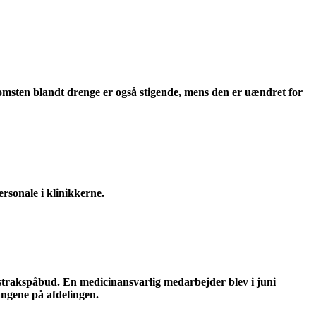
omsten blandt drenge er også stigende, mens den er uændret for
rsonale i klinikkerne.
t strakspåbud. En medicinansvarlig medarbejder blev i juni
angene på afdelingen.