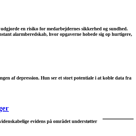
et udgjorde en risiko for medarbejdernes sikkerhed og sundhed.
i konstant alarmberedskab, hvor opgaverne hobede sig op hurtigere,
n af depression. Hun ser et stort potentiale i at koble data fra
ger
idenskabelige evidens på området understøtter