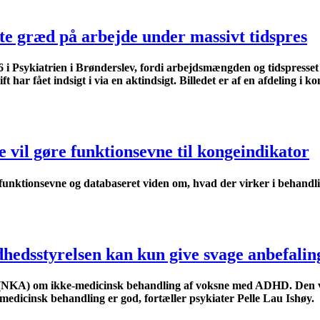
tte græd på arbejde under massivt tidspres
 N6 i Psykiatrien i Brønderslev, fordi arbejdsmængden og tidspress
t har fået indsigt i via en aktindsigt. Billedet er af en afdeling 
vil gøre funktionsevne til kongeindikator
unktionsevne og databaseret viden om, hvad der virker i behandlinge
edsstyrelsen kan kun give svage anbefalin
ng (NKA) om ikke-medicinsk behandling af voksne med ADHD. Den v
edicinsk behandling er god, fortæller psykiater Pelle Lau Ishøy.