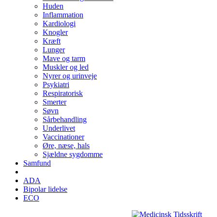
Huden
Inflammation
Kardiologi
Knogler
Kræft
Lunger
Mave og tarm
Muskler og led
Nyrer og urinveje
Psykiatri
Respiratorisk
Smerter
Søvn
Sårbehandling
Underlivet
Vaccinationer
Øre, næse, hals
Sjældne sygdomme
Samfund
ADA
Bipolar lidelse
ECO