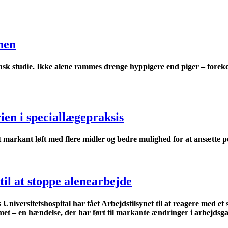
nen
ansk studie. Ikke alene rammes drenge hyppigere end piger – forek
ien i speciallægepraksis
markant løft med flere midler og bedre mulighed for at ansætte pe
til at stoppe alenearbejde
niversitetshospital har fået Arbejdstilsynet til at reagere med e
met – en hændelse, der har ført til markante ændringer i arbejdsg