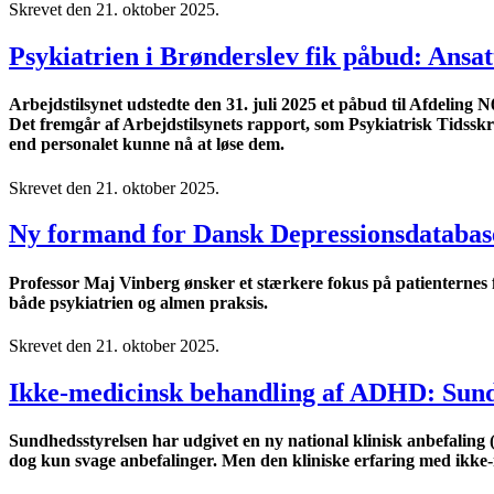
Skrevet den
21. oktober 2025
.
Psykiatrien i Brønderslev fik påbud: Ansa
Arbejdstilsynet udstedte den 31. juli 2025 et påbud til Afdeling
Det fremgår af Arbejdstilsynets rapport, som Psykiatrisk Tidsskrif
end personalet kunne nå at løse dem.
Skrevet den
21. oktober 2025
.
Ny formand for Dansk Depressionsdatabase 
Professor Maj Vinberg ønsker et stærkere fokus på patienternes f
både psykiatrien og almen praksis.
Skrevet den
21. oktober 2025
.
Ikke-medicinsk behandling af ADHD: Sundh
Sundhedsstyrelsen har udgivet en ny national klinisk anbefali
dog kun svage anbefalinger. Men den kliniske erfaring med ikke-m