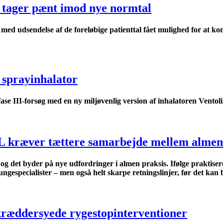
 tager pænt imod nye normtal
 med udsendelse af de foreløbige patienttal fået mulighed for at 
 sprayinhalator
se III-forsøg med en ny miljøvenlig version af inhalatoren Ventoli
L kræver tættere samarbejde mellem almen 
og det byder på nye udfordringer i almen praksis. Ifølge praktise
e­specialister – men også helt skarpe retningslinjer, før det kan b
kræddersyede rygestopinterventioner